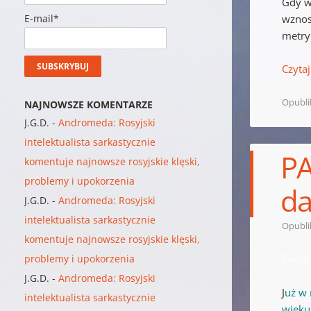
Gdy w
E-mail*
wznos
metry
Czytaj
Opubl
NAJNOWSZE KOMENTARZE
J.G.D.
-
Andromeda: Rosyjski
intelektualista sarkastycznie
PA
komentuje najnowsze rosyjskie klęski,
problemy i upokorzenia
da
J.G.D.
-
Andromeda: Rosyjski
intelektualista sarkastycznie
Opubl
komentuje najnowsze rosyjskie klęski,
problemy i upokorzenia
Żur, b
J.G.D.
-
Andromeda: Rosyjski
J
uż w 
intelektualista sarkastycznie
wieku 