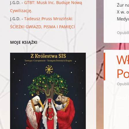
J.G.D.
-
GTBT: Musk Inc. Buduje Nową
Żur n
Cywilizację.
X w. 
J.G.D.
-
Tadeusz Pruss Mroziński:
Medy
ŚCIEŻKI GWIAZD, PISMA I PAMIĘCI
Opubl
MOJE KSIĄŻKI
Wł
Po
Opubl
Gród 