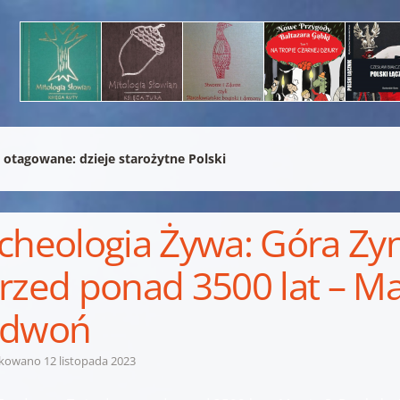
 otagowane:
dzieje starożytne Polski
cheologia Żywa: Góra Zy
rzed ponad 3500 lat – Mar
edwoń
ikowano
12 listopada 2023