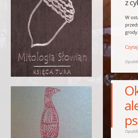
z cy
W ost
przeds
grody
Czytaj
Opubl
Ok
al
ps
Opubl