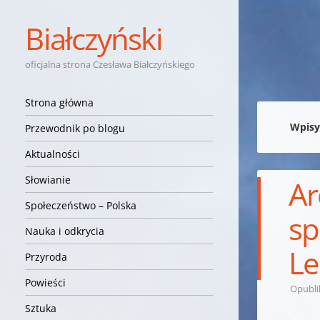
Białczyński
oficjalna strona Czesława Białczyńskiego
Nawigacja
Przejdź do treści
Strona główna
Wpisy
Przewodnik po blogu
Aktualności
Słowianie
Ar
Społeczeństwo – Polska
sp
Nauka i odkrycia
L
Przyroda
Powieści
Opubl
Sztuka