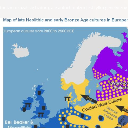
tonizm okazał się bzdurą, ale autochtonizm jest tylko genetyczny