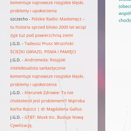
komentuje najnowsze rosyjskie klęski,
(obec
problemy i upokorzenia
współ
szczecho
-
Polskie Radio: Masłomęcz –
choćb
tu historia sprzed blisko 2000 lat wciąż
żyje tuż pod powierzchnią ziemi
J.G.D.
-
Tadeusz Pruss Mroziński:
ŚCIEŻKI GWIAZD, PISMA I PAMIĘCI
J.G.D.
-
Andromeda: Rosyjski
intelektualista sarkastycznie
komentuje najnowsze rosyjskie klęski,
problemy i upokorzenia
J.G.D.
-
Kierunek Zdrowie: To nie
cholesterol jest problemem?! Wątroba
kocha tłuszcz | dr Magdalena Gallus
J.G.D.
-
GTBT: Musk Inc. Buduje Nową
Cywilizację.