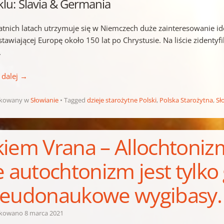
klu: Slavia & Germania
atnich latach utrzymuje się w Niemczech duże zainteresowanie i
tawiającej Europę około 150 lat po Chrystusie. Na liście zidentyf
.
 dalej
→
ikowany w
Słowianie
Tagged
dzieje starożytne Polski
,
Polska Starożytna
,
Sł
iem Vrana – Allochtonizm
e autochtonizm jest tylko 
eudonaukowe wygibasy.
ikowano
8 marca 2021