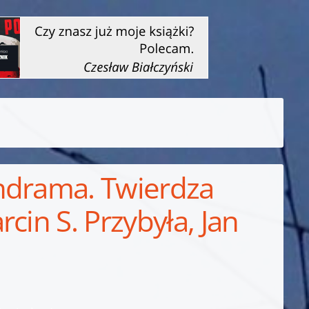
ndrama. Twierdza
cin S. Przybyła, Jan