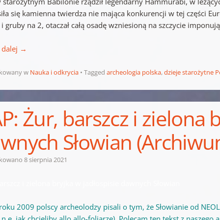
 starożytnym Babilonie rządził legendarny Hammurabi, w leżący
iła się kamienna twierdza nie mająca konkurencji w tej części Eu
 i gruby na 2, otaczał całą osadę wzniesioną na szczycie imponuj
 dalej
→
ikowany w
Nauka i odkrycia
Tagged
archeologia polska
,
dzieje starożytne P
P: Żur, barszcz i zielona 
wnych Słowian (Archiwu
ikowano
8 sierpnia 2021
arszcz i zielona bryjka w jadłospisie dawnych Słowian
roku 2009 polscy archeolodzy pisali o tym, że Słowianie od NEOLI
n.e. jak chcieliby allo allo-foliarze). Polecam ten tekst z naszego