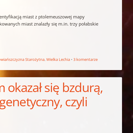
dentyfikacją miast z ptolemeuszowej mapy
ikowanych miast znalazły się m.in. trzy połabskie
owiańszczyzna Starożytna
,
Wielka Lechia
3 komentarze
 okazał się bzdurą,
genetyczny, czyli