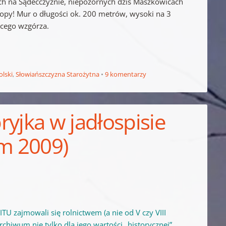
ch na Sądecczyźnie, niepozornych dziś Maszkowicach
ropy! Mur o długości ok. 200 metrów, wysoki na 3
ącego wzgórza.
olski
,
Słowiańszczyzna Starożytna
9 komentarzy
bryjka w jadłospisie
m 2009)
TU zajmowali się rolnictwem (a nie od V czy VIII
 archiwum nie tylko dla jego wartości „historycznej”