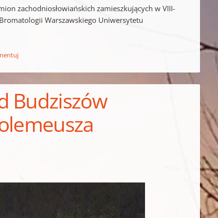
emion zachodniosłowiańskich zamieszkujących w VIII-
du Bromatologii Warszawskiego Uniwersytetu
mentuj
ód Budziszów
tolemeusza