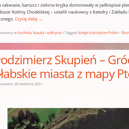
a zakwasie, barszcz i zielona bryjka dominowały w jadłospisie pl
obszar Kotliny Chodelskiej – ustalili naukowcy z Katedry i Zakła
cznego.
Czytaj dalej
→
ikowany w
Kuchnia
,
Nauka i odkrycia
Tagged
dzieje starożytne Polski
Sko
odzimierz Skupień – Gr
łabskie miasta z mapy P
ikowano
26 kwietnia 2021
Budziszów Połabskie miasta z mapy Ptolemeusza