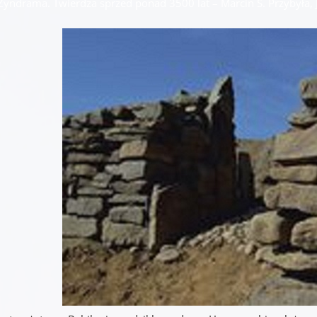
Zyndrama. Twierdza sprzed ponad 3500 lat – Marcin S. Przybyła,