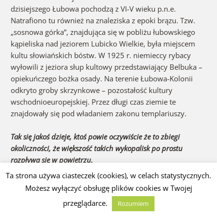
dzisiejszego Łubowa pochodzą z VI-V wieku p.n.e.
Natrafiono tu również na znaleziska z epoki brązu. Tzw.
„sosnowa górka”, znajdująca się w pobliżu łubowskiego
kąpieliska nad jeziorem Lubicko Wielkie, była miejscem
kultu słowiańskich bóstw. W 1925 r. niemieccy rybacy
wyłowili z jeziora słup kultowy przedstawiający Belbuka –
opiekuńczego bożka osady. Na terenie Łubowa-Kolonii
odkryto groby skrzynkowe – pozostałość kultury
wschodnioeuropejskiej. Przez długi czas ziemie te
znajdowały się pod władaniem zakonu templariuszy.
Tak się jakoś dzieje, ktoś powie oczywiście że to zbiegi
okoliczności, że większość takich wykopalisk po prostu
rozpływa się w powietrzu.
Ta strona używa ciasteczek (cookies), w celach statystycznych.
Możesz wyłączyć obsługę plików cookies w Twojej
przeglądarce.
Rozumiem