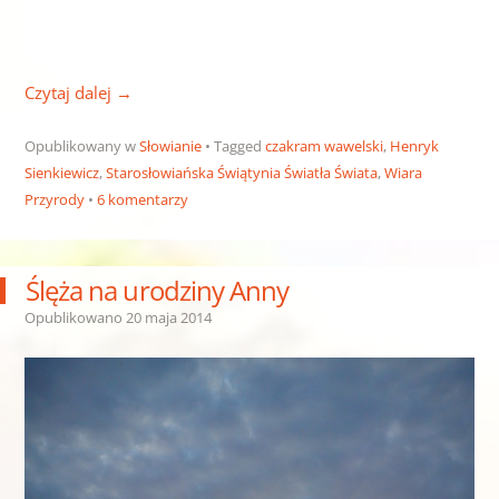
Czytaj dalej
→
Opublikowany w
Słowianie
Tagged
czakram wawelski
,
Henryk
Sienkiewicz
,
Starosłowiańska Świątynia Światła Świata
,
Wiara
Przyrody
6 komentarzy
Ślęża na urodziny Anny
Opublikowano
20 maja 2014