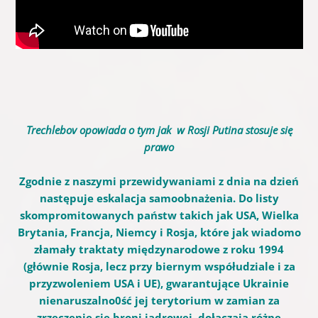
Trechlebov opowiada o tym jak w Rosji Putina
stosuje
się
prawo
Zgodnie z naszymi przewidywaniami z dnia na dzień
następuje eskalacja samoobnażenia. Do listy
skompromitowanych państw takich jak USA, Wielka
Brytania, Francja, Niemcy i Rosja, które jak wiadomo
złamały traktaty międzynarodowe z roku 1994
(głównie Rosja, lecz przy biernym współudziale i za
przyzwoleniem USA i UE), gwarantujące Ukrainie
nienaruszalno0ść jej terytorium w zamian za
zrzeczenie się broni jądrowej, dołączają różne