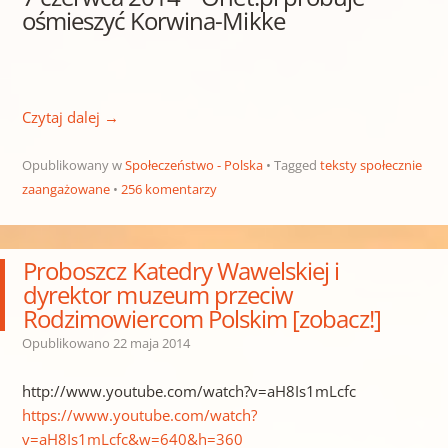
ośmieszyć Korwina-Mikke
Czytaj dalej
→
Opublikowany w
Społeczeństwo - Polska
Tagged
teksty społecznie
zaangażowane
256 komentarzy
Proboszcz Katedry Wawelskiej i
dyrektor muzeum przeciw
Rodzimowiercom Polskim [zobacz!]
Opublikowano
22 maja 2014
http://www.youtube.com/watch?v=aH8Is1mLcfc
https://www.youtube.com/watch?
v=aH8Is1mLcfc&w=640&h=360