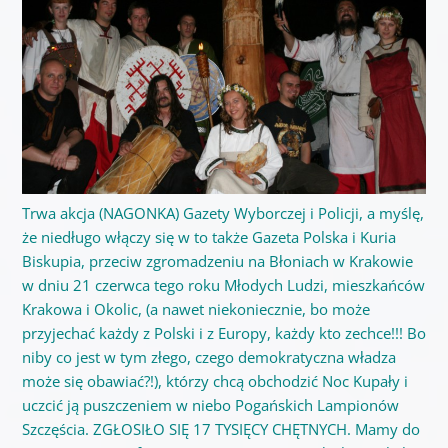
Trwa akcja (NAGONKA) Gazety Wyborczej i Policji, a myślę,
że niedługo włączy się w to także Gazeta Polska i Kuria
Biskupia, przeciw zgromadzeniu na Błoniach w Krakowie
w dniu 21 czerwca tego roku Młodych Ludzi, mieszkańców
Krakowa i Okolic, (a nawet niekoniecznie, bo może
przyjechać każdy z Polski i z Europy, każdy kto zechce!!! Bo
niby co jest w tym złego, czego demokratyczna władza
może się obawiać?!), którzy chcą obchodzić Noc Kupały i
uczcić ją puszczeniem w niebo Pogańskich Lampionów
Szczęścia. ZGŁOSIŁO SIĘ 17 TYSIĘCY CHĘTNYCH. Mamy do