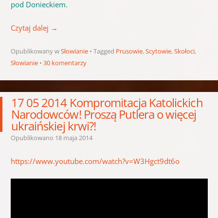
pod Donieckiem.
Czytaj dalej
→
Opublikowany w
Słowianie
Tagged
Prusowie
,
Scytowie
,
Skołoci
,
Słowianie
30 komentarzy
17 05 2014 Kompromitacja Katolickich
Narodowców! Proszą Putlera o więcej
ukraińskiej krwi?!
Opublikowano
18 maja 2014
https://www.youtube.com/watch?v=W3Hgct9dt6o