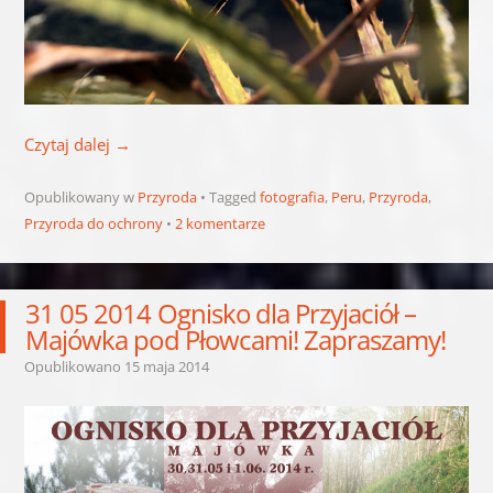
Czytaj dalej
→
Opublikowany w
Przyroda
Tagged
fotografia
,
Peru
,
Przyroda
,
Przyroda do ochrony
2 komentarze
31 05 2014 Ognisko dla Przyjaciół –
Majówka pod Płowcami! Zapraszamy!
Opublikowano
15 maja 2014