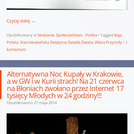
Czytaj dalej
→
Opublikowany w
Słowianie
,
Społeczeństwo - Polska
Tagged
Baja
,
Polska
,
Starosłowiańska Świątynia Światła Świata
,
Wiara Przyrody
1
komentarz
Alternatywna Noc Kupały w Krakowie,
a w GW i w Kurii strach! Na 21 czerwca
na Błoniach zwołano przez Internet 17
tysięcy Młodych w 24 godziny!!!
Opublikowano
27 maja 2014