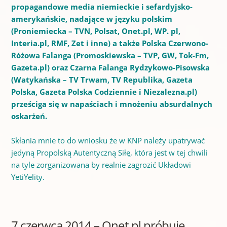
propagandowe media niemieckie i sefardyjsko-
amerykańskie, nadające w języku polskim
(Proniemiecka – TVN, Polsat, Onet.pl, WP. pl,
Interia.pl, RMF, Zet i inne) a także Polska Czerwono-
Różowa Falanga (Promoskiewska – TVP, GW, Tok-Fm,
Gazeta.pl) oraz Czarna Falanga Rydzykowo-Pisowska
(Watykańska – TV Trwam, TV Republika, Gazeta
Polska, Gazeta Polska Codziennie i Niezalezna.pl)
prześciga się w napaściach i mnożeniu absurdalnych
oskarżeń.
Skłania mnie to do wniosku że w KNP należy upatrywać
jedyną Propolską Autentyczną Siłę, która jest w tej chwili
na tyle zorganizowana by realnie zagrozić Układowi
YetiYelity.
7 czerwca 2014 – Onet.pl próbuje