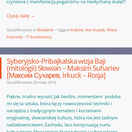
czynienia z manifestacją poganizmu na niesłychaną skalę!!!
Czytaj dalej
→
Opublikowany w
Słowianie
Tagged
Kraków
,
Noc Kupały
,
Wiara
Przyrody
77 komentarzy
Syberyjsko-Pribajkalska wizja Baji
(mitologii) Słowian – Maksim Suhariev
[Максим Сухарев, Irkuck – Rosja]
Opublikowano
26 maja 2014
Piękne, trudno wyrazić jak bardzo, momentami podoba
mi się
ta sztuka, która łączy nowoczesność techniki i
narzędzia z tradycyjnym tematem i korzeniami
oryginalnej, słowiańskiej kultury, która nie jest żadnym
naśladownictwem Zachodu, lecz kontynuacją nurtu
kulturalnego Słowiańskiej Starożytności i syberyjskiego