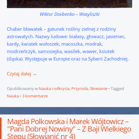
Wiktor Dovbenko – Wasyliszki
Chaber bławatek – gatunek rośliny zielnej z rodziny
astrowatych. Nazwy ludowe: białasy, głowacz, jasieniec,
kardy, kwiatek wołoszek, macoszka, modrak,
modrzeńczyk, samosiejka, wasilek, wawer, ksiotek
(śląska). Występuje w Europie oraz na Syberii Zachodniej.
Czytaj dalej
→
Opublikowany w
Nauka i odkrycia
,
Przyroda
,
Słowianie
Tagged
Nauka
3 komentarze
Magda Polkowska i Marek Wójtowicz –
"Pani Dobrej Nowiny" – Z Baji Wielkiego
Stepu (Słowianić nr 4)