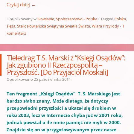
Czytaj dalej
→
Opublikowany w
Słowianie
,
Społeczeństwo - Polska
Tagged
Polska
,
ślęża
,
Starosłowiańska Świątynia Światła Świata
,
Wiara Przyrody
1
komentarz
Tleledrag T.S. Marski z “Księgi Osądów”:
Jak zgubiono II Rzeczpospolitą –
Przyszłość. [Do Przyjaciół Moskali]
Opublikowano
25 października 2014
Ten fragment „Księgi Osądów” T. S. Marskiego jest
bardzo słabo znany. Może dlatego, że dotyczy
przepowiedni przyszłości a ukazał się drukiem w
roku 2003, lecz w Internecie chyba już w 2001 roku,
jednak powstał o ile mnie pamięć nie myli w 2000.
Znajdzie się on w przygotowywanym przez nasze