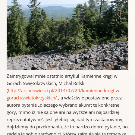
Zaintrygował mnie ostatnio artykuł Kamienne kręgi w
Górach Świętokrzyskich, Michał Rolski
(
http://archeowiesci.pl/2014/07/20/kamienne-kregi-w-
gorach-swietokrzyskich/
, a właściwie postawione przez
autora pytanie „dlaczego wybrano akurat te konkretne
góry, mimo iż nie są one ani najwyższe ani najbardziej
reprezentatywne”. Jeśli głębiej się nad tym zastanowimy,
dojdziemy do przekonania, że to bardzo dobre pytanie, bo
zadają je sobie zarówno ci, którzy zajmują się tą tematyką