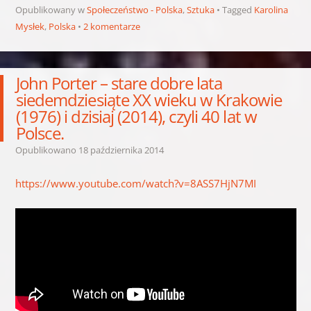
Opublikowany w
Społeczeństwo - Polska
,
Sztuka
Tagged
Karolina
Mysłek
,
Polska
2 komentarze
John Porter – stare dobre lata
siedemdziesiąte XX wieku w Krakowie
(1976) i dzisiaj (2014), czyli 40 lat w
Polsce.
Opublikowano
18 października 2014
https://www.youtube.com/watch?v=8ASS7HjN7MI