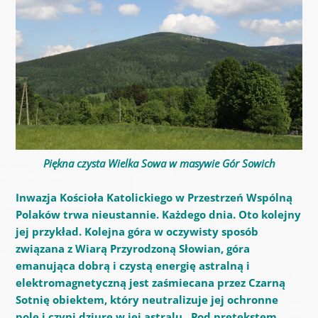
Piękna czysta Wielka Sowa w masywie Gór Sowich
Inwazja Kościoła Katolickiego w Przestrzeń Wspólną
Polaków trwa nieustannie. Każdego dnia. Oto kolejny
jej przykład. Kolejna góra w oczywisty sposób
związana z Wiarą Przyrodzoną Słowian, góra
emanująca dobrą i czystą energię astralną i
elektromagnetyczną jest zaśmiecana przez Czarną
Sotnię obiektem, który neutralizuje jej ochronne
pole i czyni dziurę w jej astralu. Pod pretekstem