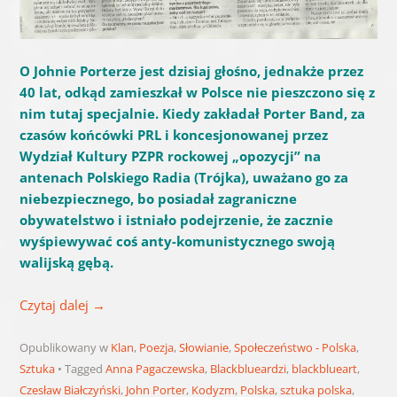
O Johnie Porterze jest dzisiaj głośno, jednakże przez
40 lat, odkąd zamieszkał w Polsce nie pieszczono się z
nim tutaj specjalnie. Kiedy zakładał Porter Band, za
czasów końcówki PRL i koncesjonowanej przez
Wydział Kultury PZPR rockowej „opozycji” na
antenach Polskiego Radia (Trójka), uważano go za
niebezpiecznego, bo posiadał zagraniczne
obywatelstwo i istniało podejrzenie, że zacznie
wyśpiewywać coś anty-komunistycznego swoją
walijską gębą.
Czytaj dalej
→
Opublikowany w
Klan
,
Poezja
,
Słowianie
,
Społeczeństwo - Polska
,
Sztuka
Tagged
Anna Pagaczewska
,
Blackblueardzi
,
blackblueart
,
Czesław Białczyński
,
John Porter
,
Kodyzm
,
Polska
,
sztuka polska
,