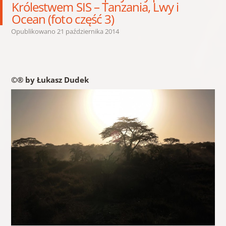
Królestwem SIS – Tanzania, Lwy i
Ocean (foto część 3)
Opublikowano
21 października 2014
©® by Łukasz Dudek