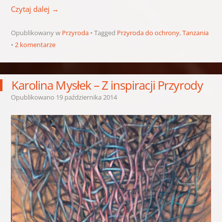
Czytaj dalej
→
Opublikowany w
Przyroda
Tagged
Przyroda do ochrony
,
Tanzania
2 komentarze
Karolina Mysłek – Z inspiracji Przyrody
Opublikowano
19 października 2014