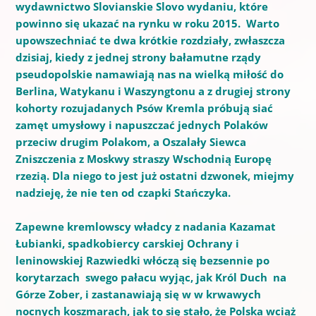
wydawnictwo Slovianskie Slovo wydaniu, które
powinno się ukazać na rynku w roku 2015. Warto
upowszechniać te dwa krótkie rozdziały, zwłaszcza
dzisiaj, kiedy z jednej strony bałamutne rządy
pseudopolskie namawiają nas na wielką miłość do
Berlina, Watykanu i Waszyngtonu a z drugiej strony
kohorty rozujadanych Psów Kremla próbują siać
zamęt umysłowy i napuszczać jednych Polaków
przeciw drugim Polakom, a Oszalały Siewca
Zniszczenia z Moskwy straszy Wschodnią Europę
rzezią. Dla niego to jest już ostatni dzwonek, miejmy
nadzieję, że nie ten od czapki Stańczyka.
Zapewne kremlowscy władcy z nadania Kazamat
Łubianki, spadkobiercy carskiej Ochrany i
leninowskiej Razwiedki włóczą się bezsennie po
korytarzach swego pałacu wyjąc, jak Król Duch na
Górze Zober, i zastanawiają się w w krwawych
nocnych koszmarach, jak to się stało, że Polska wciąż