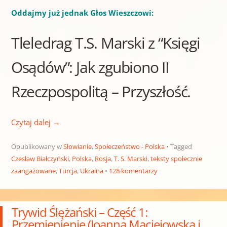
Oddajmy już jednak Głos Wieszczowi:
Tleledrag T.S. Marski z “Księgi
Osądów”: Jak zgubiono II
Rzeczpospolitą – Przyszłość.
Czytaj dalej
→
Opublikowany w
Słowianie
,
Społeczeństwo - Polska
Tagged
Czesław Białczyński
,
Polska
,
Rosja
,
T. S. Marski
,
teksty społecznie
zaangażowane
,
Turcja
,
Ukraina
128 komentarzy
Trywid Ślężański – Część 1:
Przemienienie (Joanna Maciejowska i