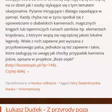
na co dzień jak i osoby stykające się z tym tematem
okazjonalnie. Pytanie intrygujące i dlatego zapadające w
pamięć. Każdy chyba raz w życiu spotkał się z
opowieściami o diabelskich kamieniach, magicznych
kręgach lub tajemniczych ruinach zamków itp. elementach
krajobrazu, z którymi wiążą się najczęściej jakieś lokalne
legendy. Wiele z nich zapewne jest wyssana z
przysłowiowego palca, jednakże są też zapewne i takie,
które zasługują na uwagę jak choćby przypadek kamienia
Joście, opisane w projekcie „Boże sópki”
(
http://bozestopki.pl/?p=148)
.
Czytaj dalej
→
Opublikowany w
Nauka i odkrycia
Tagged
Góry Świętokrzyskie
,
Nauka
10 komentarzy
Łukasz Dudek – Z przyrody poza