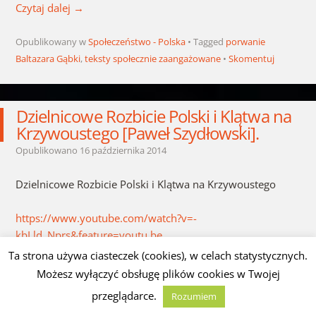
Czytaj dalej
→
Opublikowany w
Społeczeństwo - Polska
Tagged
porwanie
Baltazara Gąbki
,
teksty społecznie zaangażowane
Skomentuj
Dzielnicowe Rozbicie Polski i Klątwa na
Krzywoustego [Paweł Szydłowski].
Opublikowano
16 października 2014
Dzielnicowe Rozbicie Polski i Klątwa na Krzywoustego
https://www.youtube.com/watch?v=-
kbLld_Nprs&feature=youtu.be
Ta strona używa ciasteczek (cookies), w celach statystycznych.
Możesz wyłączyć obsługę plików cookies w Twojej
przeglądarce.
Rozumiem