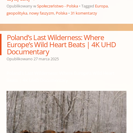
Opublikowany w
Społeczeństwo - Polska
Tagged
Europa
,
geopolityka
,
nowy faszyzm
,
Polska
31 komentarzy
Poland’s Last Wilderness: Where
Europe’s Wild Heart Beats | 4K UHD
Documentary
Opublikowano
27 marca 2025
Poland’s Last Wilderness: Where Europe’s Wild Heart
Beats | 4K UHD Documentary