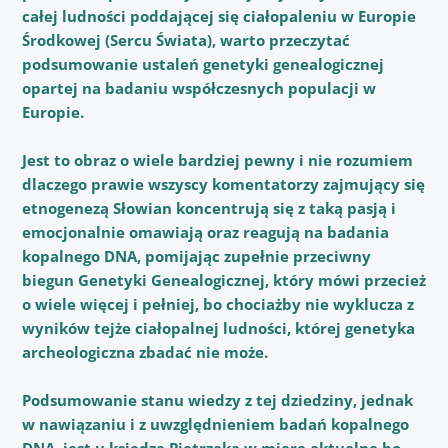
całej ludności poddającej się ciałopaleniu w Europie
Środkowej (Sercu Świata), warto przeczytać
podsumowanie ustaleń genetyki genealogicznej
opartej na badaniu współczesnych populacji w
Europie.
Jest to obraz o wiele bardziej pewny i nie rozumiem
dlaczego prawie wszyscy komentatorzy zajmujący się
etnogenezą Słowian koncentrują się z taką pasją i
emocjonalnie omawiają oraz reagują na badania
kopalnego DNA, pomijając zupełnie przeciwny
biegun Genetyki Genealogicznej, który mówi przecież
o wiele więcej i pełniej, bo chociażby nie wyklucza z
wyników tejże ciałopalnej ludności, której genetyka
archeologiczna zbadać nie może.
Podsumowanie stanu wiedzy z tej dziedziny, jednak
w nawiązaniu i z uwzględnieniem badań kopalnego
DNA, jest u księdza Pietrzaka w miarę aktualne bo