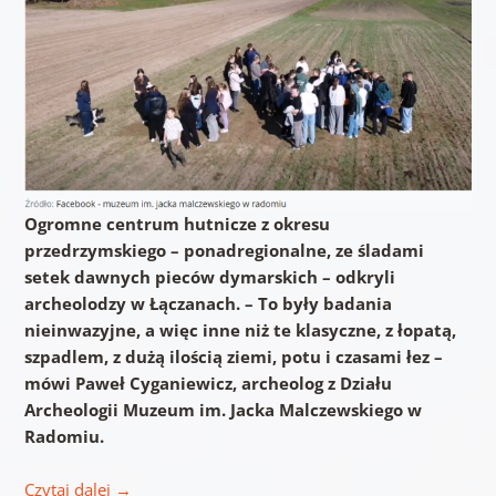
Ogromne centrum hutnicze z okresu
przedrzymskiego – ponadregionalne, ze śladami
setek dawnych pieców dymarskich – odkryli
archeolodzy w Łączanach. – To były badania
nieinwazyjne, a więc inne niż te klasyczne, z łopatą,
szpadlem, z dużą ilością ziemi, potu i czasami łez –
mówi Paweł Cyganiewicz, archeolog z Działu
Archeologii Muzeum im. Jacka Malczewskiego w
Radomiu.
Czytaj dalej
→