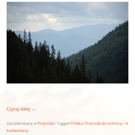
Czytaj dalej
→
Opublikowany w
Przyroda
Tagged
Polska
,
Przyroda do ochrony
6
komentarzy