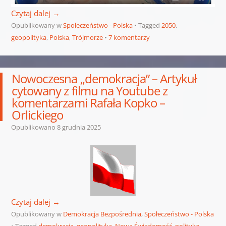
Czytaj dalej
→
Opublikowany w
Społeczeństwo - Polska
Tagged
2050
,
geopolityka
,
Polska
,
Trójmorze
7 komentarzy
Nowoczesna „demokracja” – Artykuł
cytowany z filmu na Youtube z
komentarzami Rafała Kopko –
Orlickiego
Opublikowano
8 grudnia 2025
Czytaj dalej
→
Opublikowany w
Demokracja Bezpośrednia
,
Społeczeństwo - Polska
Tagged
demokracja
,
geopolityka
,
Nowa Świadomość
,
polityka
,