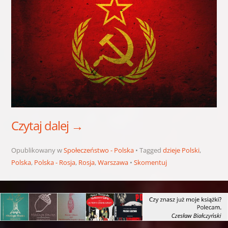
Czytaj dalej
→
Opublikowany w
Społeczeństwo - Polska
Tagged
dzieje Polski
,
Polska
,
Polska - Rosja
,
Rosja
,
Warszawa
Skomentuj