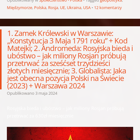
Opublikowany w
Społeczeństwo - Polska
Tagged
geopolityka
,
Międzymorze
,
Polska
,
Rosja
,
UE
,
Ukraina
,
USA
12 komentarzy
1. Zamek Królewski w Warszawie:
„Konstytucja 3 Maja 1791 roku” + Kod
Matejki; 2. Andromeda: Rosyjska bieda i
ubóstwo – jak miliony Rosjan próbują
przetrwać za sześćset trzydzieści
złotych miesięcznie; 3. Globalista: Jaka
jest obecna pozycja Polski na Świecie
(2023) + Warszawa 2024
Opublikowano
3 maja 2024
Rosyjska bieda i ubóstwo – jak miliony Rosjan próbują
przetrwać za 630zł miesięcznie