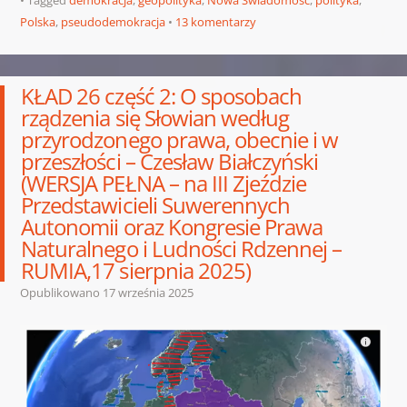
Polska
,
pseudodemokracja
13 komentarzy
KŁAD 26 część 2: O sposobach
rządzenia się Słowian według
przyrodzonego prawa, obecnie i w
przeszłości – Czesław Białczyński
(WERSJA PEŁNA – na III Zjeździe
Przedstawicieli Suwerennych
Autonomii oraz Kongresie Prawa
Naturalnego i Ludności Rdzennej –
RUMIA,17 sierpnia 2025)
Opublikowano
17 września 2025