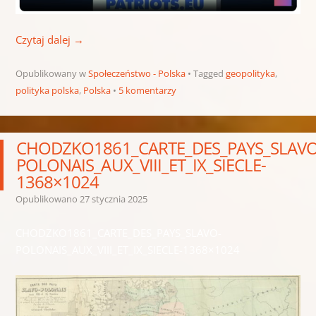
Czytaj dalej
→
Opublikowany w
Społeczeństwo - Polska
Tagged
geopolityka
,
polityka polska
,
Polska
5 komentarzy
CHODZKO1861_CARTE_DES_PAYS_SLAVO
POLONAIS_AUX_VIII_ET_IX_SIECLE-
1368×1024
Opublikowano
27 stycznia 2025
CHODZKO1861_CARTE_DES_PAYS_SLAVO-
POLONAIS_AUX_VIII_ET_IX_SIECLE-1368×1024