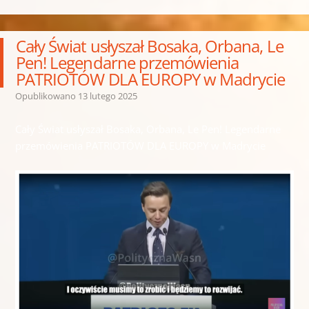
Cały Świat usłyszał Bosaka, Orbana, Le
Pen! Legendarne przemówienia
PATRIOTÓW DLA EUROPY w Madrycie
Opublikowano
13 lutego 2025
Cały Świat usłyszał Bosaka, Orbana, Le Pen! Legendarne
przemówienia PATRIOTÓW DLA EUROPY w Madrycie