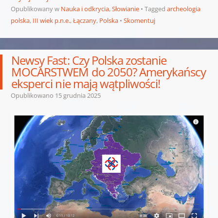
Opublikowany w
Nauka i odkrycia
,
Słowianie
Tagged
archeologia
polska
,
III wiek p.n.e.
,
Łączany
,
Polska
Skomentuj
Newsy Fast: Czy Polska zostanie
MOCARSTWEM do 2050? Amerykańscy
eksperci nie mają wątpliwości!
Opublikowano
15 grudnia 2025