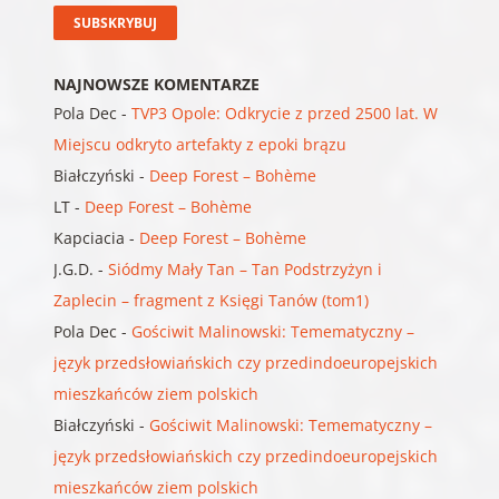
NAJNOWSZE KOMENTARZE
Pola Dec
-
TVP3 Opole: Odkrycie z przed 2500 lat. W
Miejscu odkryto artefakty z epoki brązu
Białczyński
-
Deep Forest – Bohème
LT
-
Deep Forest – Bohème
Kapciacia
-
Deep Forest – Bohème
J.G.D.
-
Siódmy Mały Tan – Tan Podstrzyżyn i
Zaplecin – fragment z Księgi Tanów (tom1)
Pola Dec
-
Gościwit Malinowski: Temematyczny –
język przedsłowiańskich czy przedindoeuropejskich
mieszkańców ziem polskich
Białczyński
-
Gościwit Malinowski: Temematyczny –
język przedsłowiańskich czy przedindoeuropejskich
mieszkańców ziem polskich