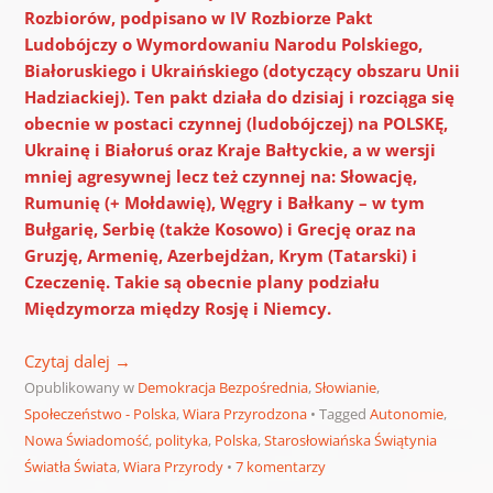
Rozbiorów, podpisano w IV Rozbiorze Pakt
Ludobójczy o Wymordowaniu Narodu Polskiego,
Białoruskiego i Ukraińskiego (dotyczący obszaru Unii
Hadziackiej). Ten pakt działa do dzisiaj i rozciąga się
obecnie w postaci czynnej (ludobójczej) na POLSKĘ,
Ukrainę i Białoruś oraz Kraje Bałtyckie, a w wersji
mniej agresywnej lecz też czynnej na: Słowację,
Rumunię (+ Mołdawię), Węgry i Bałkany – w tym
Bułgarię, Serbię (także Kosowo) i Grecję oraz na
Gruzję, Armenię, Azerbejdżan, Krym (Tatarski) i
Czeczenię.
Takie są obecnie plany podziału
Międzymorza między Rosję i Niemcy.
Czytaj dalej
→
Opublikowany w
Demokracja Bezpośrednia
,
Słowianie
,
Społeczeństwo - Polska
,
Wiara Przyrodzona
Tagged
Autonomie
,
Nowa Świadomość
,
polityka
,
Polska
,
Starosłowiańska Świątynia
Światła Świata
,
Wiara Przyrody
7 komentarzy