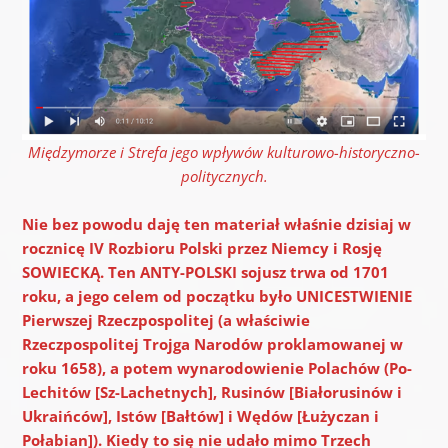
Międzymorze i Strefa jego wpływów kulturowo-historyczno-
politycznych.
Nie bez powodu daję ten materiał właśnie dzisiaj w
rocznicę IV Rozbioru Polski przez Niemcy i Rosję
SOWIECKĄ.
Ten ANTY-POLSKI sojusz trwa od 1701
roku, a jego celem od początku było UNICESTWIENIE
Pierwszej Rzeczpospolitej (a właściwie
Rzeczpospolitej Trojga Narodów proklamowanej w
roku 1658), a potem wynarodowienie Polachów (Po-
Lechitów [Sz-Lachetnych], Rusinów [Białorusinów i
Ukraińców], Istów [Bałtów] i Wędów [Łużyczan i
Połabian]). Kiedy to się nie udało mimo Trzech