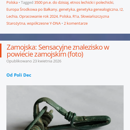
Polska
Tagged
3500 pn.e. do dzisiaj
,
etnos lechicki i polechicki
,
Europa Środkowa po Bałkany
,
genetyka
,
genetyka genealogiczna
,
I2
,
Lechia
,
Opracowanie rok 2024
,
Polska
,
R1a
,
Słowiańszczyzna
Starożytna
,
współczesne Y-DNA
2 komentarze
Zamojska: Sensacyjne znalezisko w
powiecie zamojskim (foto)
Opublikowano
23 kwietnia 2026
Od Poli Dec