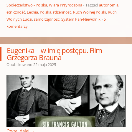
Społeczeństwo - Polska
,
Wiara Przyrodzona
Tagged
autonomia
,
etniczność
,
Lechia
,
Polska
,
rdzenność
,
Ruch Wolnej Polski
,
Ruch
Wolnych Ludzi
,
samorządność
,
System Pan-Niewolnik
5
komentarzy
Eugenika – w imię postępu. Film
Grzegorza Brauna
Opublikowano
22 maja 2025
Czytaj dalej
→