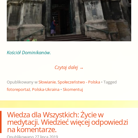
Kościół Dominikanów.
Czytaj dalej
→
Opublikowany w
Słowianie
,
Społeczeństwo - Polska
Tagged
fotoreportaż
,
Polska-Ukraina
Skomentuj
Wiedza dla Wszystkich: Życie w
medytacji. Wiedzieć więcej odpowiedzi
na komentarze.
Opublikowano
27 lipca 2019