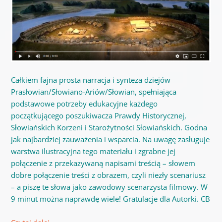
Całkiem fajna prosta narracja i synteza dziejów
Prasłowian/Słowiano-Ariów/Słowian, spełniająca
podstawowe potrzeby edukacyjne każdego
początkującego poszukiwacza Prawdy Historycznej,
Słowiańskich Korzeni i Starożytności Słowiańskich. Godna
jak najbardziej zauważenia i wsparcia. Na uwagę zasługuje
warstwa ilustracyjna tego materiału i zgrabne jej
połączenie z przekazywaną napisami treścią – słowem
dobre połączenie treści z obrazem, czyli niezły scenariusz
– a piszę te słowa jako zawodowy scenarzysta filmowy. W
9 minut można naprawdę wiele! Gratulacje dla Autorki. CB