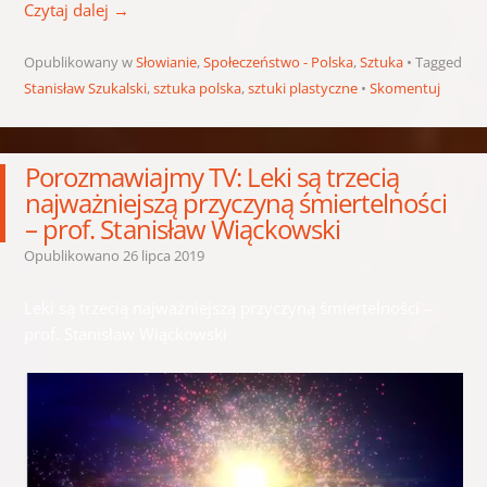
Czytaj dalej
→
Opublikowany w
Słowianie
,
Społeczeństwo - Polska
,
Sztuka
Tagged
Stanisław Szukalski
,
sztuka polska
,
sztuki plastyczne
Skomentuj
Porozmawiajmy TV: Leki są trzecią
najważniejszą przyczyną śmiertelności
– prof. Stanisław Wiąckowski
Opublikowano
26 lipca 2019
Leki są trzecią najważniejszą przyczyną śmiertelności –
prof. Stanisław Wiąckowski