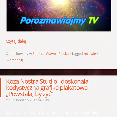
Czytaj dalej
→
Opublikowany w
Społeczeństwo - Polska
Tagged
zdrowie
Skomentuj
Koza Nostra Studio i doskonała
kodystyczna grafika plakatowa
„Powstała, by żyć”
Opublikowano
25 lipca 2019
Koza Nostra Studio i doskonała kodystyczna grafika