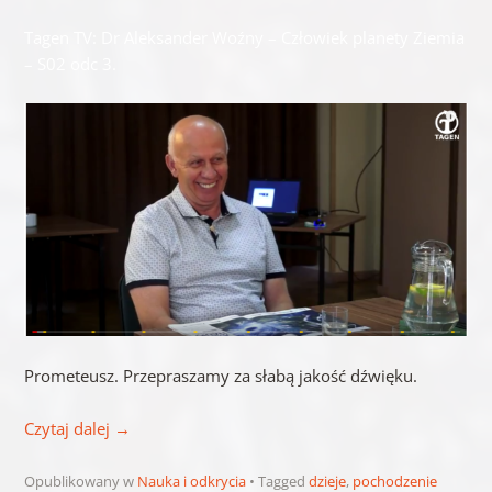
Tagen TV: Dr Aleksander Woźny – Człowiek planety Ziemia
– S02 odc 3.
Prometeusz. Przepraszamy za słabą jakość dźwięku.
Czytaj dalej
→
Opublikowany w
Nauka i odkrycia
Tagged
dzieje
,
pochodzenie