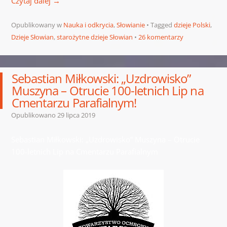
Czytaj dalej
→
Opublikowany w
Nauka i odkrycia
,
Słowianie
Tagged
dzieje Polski
,
Dzieje Słowian
,
starożytne dzieje Słowian
26 komentarzy
Sebastian Miłkowski: „Uzdrowisko”
Muszyna – Otrucie 100-letnich Lip na
Cmentarzu Parafialnym!
Opublikowano
29 lipca 2019
Sebastian Miłkowski: „Uzdrowisko” Muszyna – Otrucie
100-letnich Lip na Cmentarzu Parafialnym