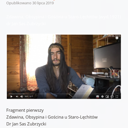
Opublikowano
30 lipca 2019
Zdawina, Obsypina i Gościna u Staro-Lęchitów (wyd.1921)
dr Jan Sas Zubrzycki
Fragment pierwszy
Zdawina, Obsypina i Gościna u Staro-Lęchitów
Dr Jan Sas Zubrzycki