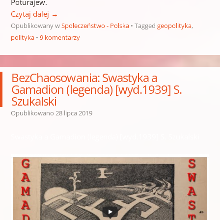
Poturajew.
Czytaj dalej
→
Opublikowany w
Społeczeństwo - Polska
Tagged
geopolityka
,
polityka
9 komentarzy
BezChaosowania: Swastyka a
Gamadion (legenda) [wyd.1939] S.
Szukalski
Opublikowano
28 lipca 2019
Swastyka a Gamadion (legenda) [wyd.1939] S. Szukalski