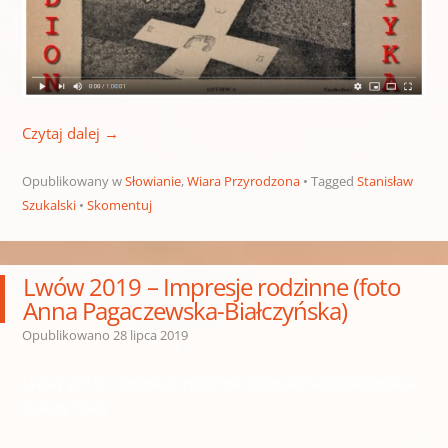
Czytaj dalej
→
Opublikowany w
Słowianie
,
Wiara Przyrodzona
Tagged
Stanisław
Szukalski
Skomentuj
Lwów 2019 – Impresje rodzinne (foto
Anna Pagaczewska-Białczyńska)
Opublikowano
28 lipca 2019
Lwów 2019 – Impresje rodzinne (foto Anna Pagaczewska-
Białczyńska)