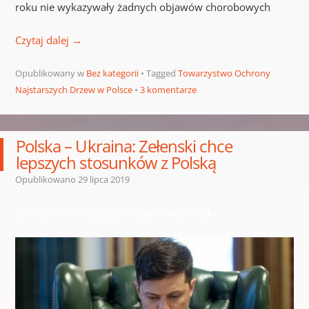
roku nie wykazywały żadnych objawów chorobowych
Czytaj dalej
→
Opublikowany w
Bez kategorii
Tagged
Towarzystwo Ochrony
Najstarszych Drzew w Polsce
3 komentarze
Polska – Ukraina: Zełenski chce
lepszych stosunków z Polską
Opublikowano
29 lipca 2019
Zełenski chce lepszych stosunków z Polską