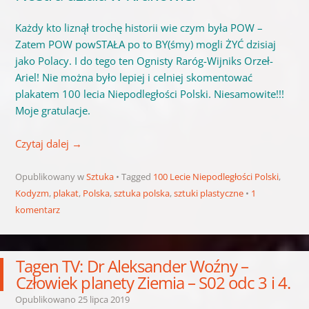
Każdy kto liznął trochę historii wie czym była
POW
–
Zatem POW powSTAŁA po to BY(śmy) mogli ŻYĆ dzisiaj
jako Polacy. I do tego ten Ognisty Raróg-Wijniks Orzeł-
Ariel! Nie można było lepiej i celniej skomentować
plakatem 100 lecia Niepodległości Polski. Niesamowite!!!
Moje gratulacje.
Czytaj dalej
→
Opublikowany w
Sztuka
Tagged
100 Lecie Niepodległości Polski
,
Kodyzm
,
plakat
,
Polska
,
sztuka polska
,
sztuki plastyczne
1
komentarz
Tagen TV: Dr Aleksander Woźny –
Człowiek planety Ziemia – S02 odc 3 i 4.
Opublikowano
25 lipca 2019