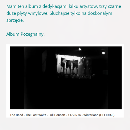
Mam ten album z dedykacjami kilku artystów, trzy czarne
duże płyty winylowe. Słuchajcie tylko na doskonałym
sprzęcie.
Album Pożegnalny.