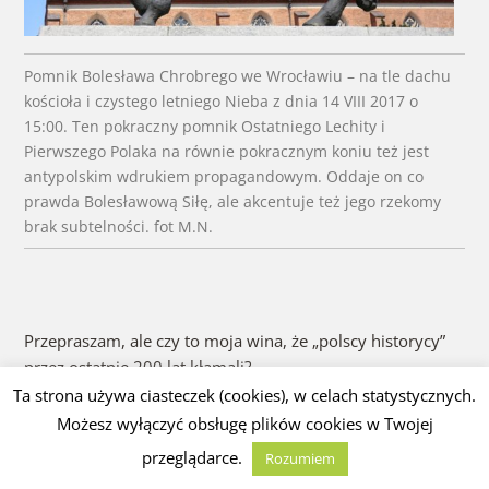
Pomnik Bolesława Chrobrego we Wrocławiu – na tle dachu
kościoła i czystego letniego Nieba z dnia 14 VIII 2017 o
15:00. Ten pokraczny pomnik Ostatniego Lechity i
Pierwszego Polaka na równie pokracznym koniu też jest
antypolskim wdrukiem propagandowym. Oddaje on co
prawda Bolesławową Siłę, ale akcentuje też jego rzekomy
brak subtelności. fot M.N.
Przepraszam, ale czy to moja wina, że „polscy historycy”
przez ostatnie 200 lat kłamali?
Ta strona używa ciasteczek (cookies), w celach statystycznych.
Naprawdę, nie da się tego inaczej nazwać.
Możesz wyłączyć obsługę plików cookies w Twojej
przeglądarce.
Rozumiem
Czytaj dalej
→