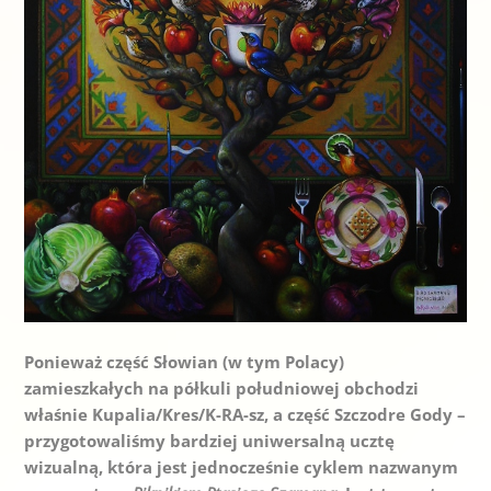
Ponieważ część Słowian (w tym Polacy)
zamieszkałych na półkuli południowej obchodzi
właśnie Kupalia/Kres/K-RA-sz, a część Szczodre Gody –
przygotowaliśmy bardziej uniwersalną ucztę
wizualną, która jest jednocześnie cyklem nazwanym