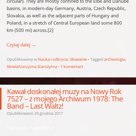
circular). They are mostly confined to the Elbe and Danube
basins, in modern-day Germany, Austria, Czech Republic,
Slovakia, as well as the adjacent parts of Hungary and
Poland, in a stretch of Central European land some 800
km (500 mi) across.[2]
Czytaj dalej
→
Opublikowany w
Nauka i odkrycia
,
Słowianie
Tagged
archeologia
,
Słowiańszczyzna Starożytna
1 komentarz
Kawał doskonałej muzy na Nowy Rok
7527 – z mojego Archiwum 1978: The
Band – Last Waltz!
Opublikowano
29 grudnia 2017
The Band – Last Waltz!