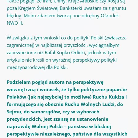
Także pogląd, że Iran, Chiny, Kraje Arabskie czy Rosja są
poza Kręgiem Światowej Banksterki uważam za z gruntu
błędny. Moim zdaniem tworzą one odrębny Ośrodek
NWO II.
W związku z tym wnioski co do polityki Polski (zwłaszcza
zagranicznej) w najbliższej przyszłości, wyciągnąłbym
zapewne inne niż Rafał Kopko Orlicki, jednak w tym
artykule nie kreśli on wyraźnej perspektywy polityki
międzynarodowej dla Polski.
Podzielam pogląd autora na perspektywę
wewnętrzną i wniosek, że tylko polityczne poparcie
Polaków (jak najszybciej to możliwe) Ruchu Kukiza i
formującego się obecnie Ruchu Wolnych Ludzi, do
Sejmu, do samorządów, czy w wyborach
prezydenckich, jest szansą na ustanowienie
naprawdę Wolnej Polski – państwa w bliskiej
perspektywie niezależnego, państwa dla wszystkich