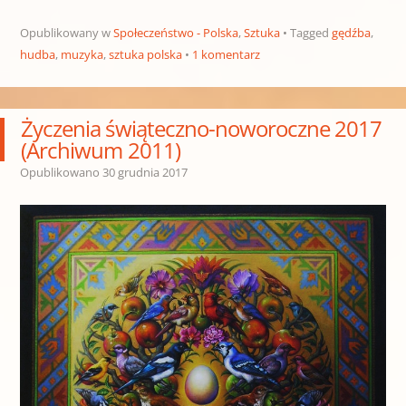
Opublikowany w
Społeczeństwo - Polska
,
Sztuka
Tagged
gędźba
,
hudba
,
muzyka
,
sztuka polska
1 komentarz
Życzenia świąteczno-noworoczne 2017
(Archiwum 2011)
Opublikowano
30 grudnia 2017