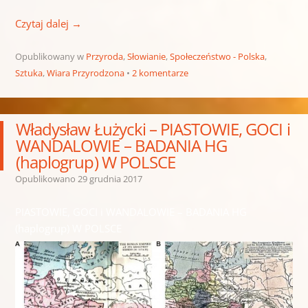
Czytaj dalej
→
Opublikowany w
Przyroda
,
Słowianie
,
Społeczeństwo - Polska
,
Sztuka
,
Wiara Przyrodzona
2 komentarze
Władysław Łużycki – PIASTOWIE, GOCI i
WANDALOWIE – BADANIA HG
(haplogrup) W POLSCE
Opublikowano
29 grudnia 2017
PIASTOWIE, GOCI i WANDALOWIE – BADANIA HG
(haplogrup) W POLSCE