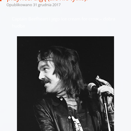
Opublikowano
31 grudnia 2017
Captain Beefheart i jego Ice cream for crow – dobra
hudba