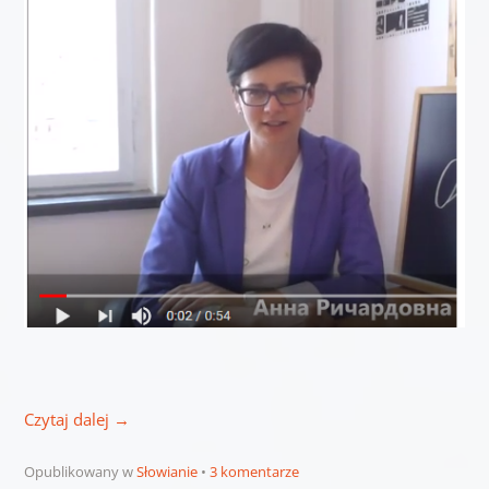
Czytaj dalej
→
Opublikowany w
Słowianie
3 komentarze