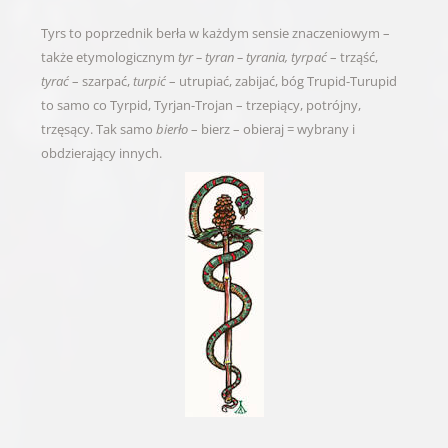
Tyrs to poprzednik berła w każdym sensie znaczeniowym –
także etymologicznym
tyr – tyran – tyrania, tyrpać
– trząść,
tyrać
– szarpać,
turpić
– utrupiać, zabijać, bóg Trupid-Turupid
to samo co Tyrpid, Tyrjan-Trojan – trzepiący, potrójny,
trzęsący. Tak samo
bierło
– bierz – obieraj = wybrany i
obdzierający innych.