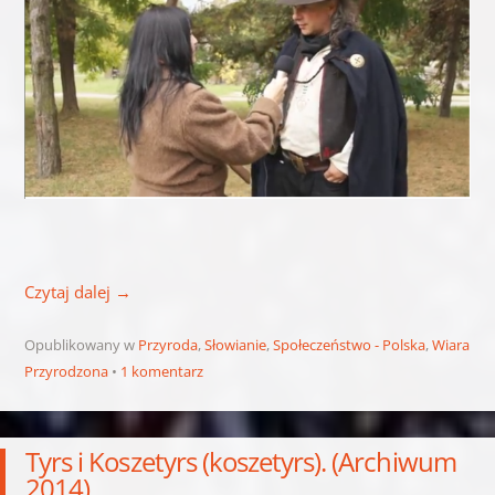
Czytaj dalej
→
Opublikowany w
Przyroda
,
Słowianie
,
Społeczeństwo - Polska
,
Wiara
Przyrodzona
1 komentarz
Tyrs i Koszetyrs (koszetyrs). (Archiwum
2014)