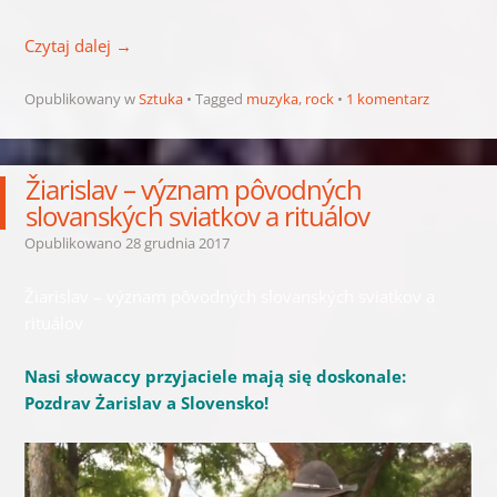
Czytaj dalej
→
Opublikowany w
Sztuka
Tagged
muzyka
,
rock
1 komentarz
Žiarislav – význam pôvodných
slovanských sviatkov a rituálov
Opublikowano
28 grudnia 2017
Žiarislav – význam pôvodných slovanských sviatkov a
rituálov
Nasi słowaccy przyjaciele mają się doskonale:
Pozdrav Żarislav a Slovensko!