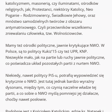
katolicyzmem, masonerią, czy iluminatami, ośrodków
religijnych, jak; Protestanci, niektórzy Katolicy, Neo
Poganie – Rodzimowiercy, Świadkowie Jehowy, oraz
mnóstwo samodzielnych twórców z obszaru
antymatrixowego. Czyli przeciwników wszelkiemu
zniewalaniu człowieka, tzw. Wolnościowców.
Mamy też ośrodki polityczne, jawnie krytykujące NWO. W
Polsce, są to politycy Kukiz’15 czy też UPR, KNP.
Niezwykle mało, jak na partie lub ruchy jawnie polityczne,
co poświadcza układ pozostałych partii z nurtem NWO.
Niekiedy, nawet politycy PiS-u, potrafią wypowiedzieć się
krytycznie o NWO. Jest tutaj jednak bardzo wyraźny
dysonans, między tym, co czynią naczelne władze tej
partii, a co sobie o NWO myślą pomniejsi jej działacze,
choćby nawet posłowie.
Podobnie jest z Kościołem Katolickim, gdzie ks. Natanek i