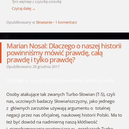
Tyrs wężowy z szyszką-szoszką
Czytaj dalej
→
Opublikowany w
Słowianie
1 komentarz
Marian Nosal: Dlaczego o naszej historii
powinniśmy mówić prawdę, całą
prawdę i tylko prawdę?
Opublikowano
28 grudnia 2017
Dlaczego o naszej historii powinniśmy mówić prawdę
Osoby atakujące tak zwanych Turbo-Słowian (T-S), czyli
nas, uczciwych badaczy Słowiańszczyzny, jako jednego
z głównych zarzutów używają argumentu o totalnej
negacji przez nas oficjalnej, naukowej historii Polski. Ma to
też być dowód na nadmierną naszą kłótliwość
i niepohamowanie występujące w przekazach Turbo-