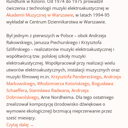
Rundfunk w Kolonii. Od 1974 do 1975 prowadził
ćwiczenia z technologii muzyki elektroakustycznej w
Akademii Muzycznej w Warszawie
, w latach 1994-95
wykładał w Centrum Dziennikarstwa w Warszawie.
Był jednym z pierwszych w Polsce – obok Andrzeja
Rakowskiego, Janusza Piechurskiego i Krzysztofa
Szlifirskiego – realizatorów muzyki elektroakustycznej i
współtwórcą tzw. polskiej szkoły muzyki
elektroakustycznej. Współpracował przy realizacji wielu
utworów elektroakustycznych, instalacji muzycznych oraz
muzyki filmowej m.in.
Krzysztofa Pendereckiego
,
Andrzeja
Markowskiego
,
Włodzimierza Kotońskiego
,
Bogusława
Schaeffera
,
Stanisława Radwana
,
Andrzeja
Dobrowolskiego
, Arne Nordheima. Dla tego ostatniego
zrealizował kompozycję (środowisko dźwiękowe o
wymowie ekologicznej) brzmiącą nieprzerwanie przez
sześć miesięcy.
Czytaj dalej
→