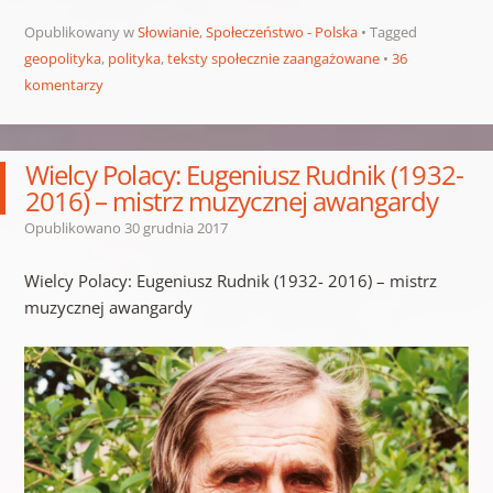
Opublikowany w
Słowianie
,
Społeczeństwo - Polska
Tagged
geopolityka
,
polityka
,
teksty społecznie zaangażowane
36
komentarzy
Wielcy Polacy: Eugeniusz Rudnik (1932-
2016) – mistrz muzycznej awangardy
Opublikowano
30 grudnia 2017
Wielcy Polacy: Eugeniusz Rudnik (1932- 2016) – mistrz
muzycznej awangardy