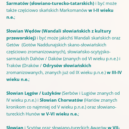
Sarmatów (słowiano-turecko-tatarskich)
i być może
także częściowo skańskich Markomanów
w I-II wieku
n.e.
;
Słowian Wędów (Wandali słowiańskich z kultury
przeworskiej)
i być może jakichś Wandali skańskich oraz
Getów (Gotów Naddunajskich skano-słowiańskich
częściowo zromanizowanych), słowiańsko-scytyjsko-
sarmackich Dahów / Daków (znanych od VI wieku p.n.e.) i
Traków (Draków /
Odrysów słowiańskich
zromanizowanych, znanych już od IX wieku p.n.e.)
w III-IV
wieku n.e.
;
Słowian Lęgów / Łużyków
(Serbów i Lugiów znanych od
IV wieku p.n.e.) i
Słowian Chorwatów
(Hariów znanych
kronikom co najmniej od V wieku p.n.e.)
oraz słowiano-
tureckich Hunów
w V-VI wieku n.e.
;
Słowian
i Scytów oraz słowiano-tureckich Awarów
w VII-