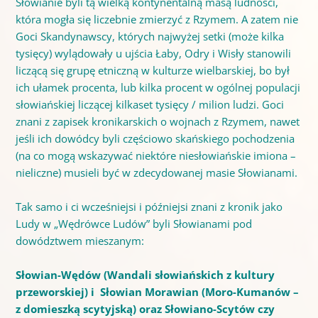
Słowianie byli tą wielką kontynentalną masą ludności,
która mogła się liczebnie zmierzyć z Rzymem. A zatem nie
Goci Skandynawscy, których najwyżej setki (może kilka
tysięcy) wylądowały u ujścia Łaby, Odry i Wisły stanowili
liczącą się grupę etniczną w kulturze wielbarskiej, bo był
ich ułamek procenta, lub kilka procent w ogólnej populacji
słowiańskiej liczącej kilkaset tysięcy / milion ludzi. Goci
znani z zapisek kronikarskich o wojnach z Rzymem, nawet
jeśli ich dowódcy byli częściowo skańskiego pochodzenia
(na co mogą wskazywać niektóre niesłowiańskie imiona –
nieliczne) musieli być w zdecydowanej masie Słowianami.
Tak samo i ci wcześniejsi i późniejsi znani z kronik jako
Ludy w „Wędrówce Ludów” byli Słowianami pod
dowództwem mieszanym:
Słowian-Wędów (Wandali słowiańskich z kultury
przeworskiej) i Słowian Morawian
(Moro-Kumanów –
z domieszką scytyjską) oraz Słowiano-Scytów czy