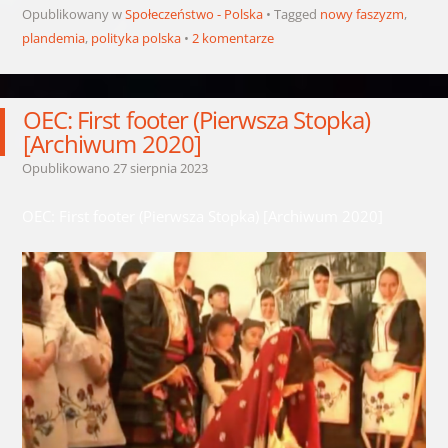
Opublikowany w
Społeczeństwo - Polska
Tagged
nowy faszyzm
,
plandemia
,
polityka polska
2 komentarze
OEC: First footer (Pierwsza Stopka)
[Archiwum 2020]
Opublikowano
27 sierpnia 2023
OEC: First footer (Pierwsza Stopka) [Archiwum 2020]