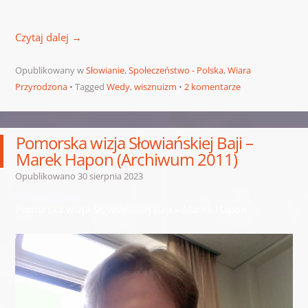
Czytaj dalej
→
Opublikowany w
Słowianie
,
Społeczeństwo - Polska
,
Wiara
Przyrodzona
Tagged
Wedy
,
wisznuizm
2 komentarze
Pomorska wizja Słowiańskiej Baji –
Marek Hapon (Archiwum 2011)
Opublikowano
30 sierpnia 2023
Pomorska wizja Słowiańskiej Baji – Marek Hapon