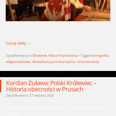
Czytaj dalej
→
Opublikowany w
Słowianie
,
Wiara Przyrodzona
Tagged
etnografia
,
religioznawstwo
,
Słowiańszczyzna Starożytna
6 komentarzy
Kordian Żuława: Polski Królewiec –
Historia obecności w Prusach
Opublikowano
27 sierpnia 2023
Kordian Żuława: Polski Królewiec – Historia obecności w
Prusach