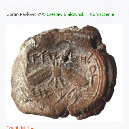
Sun god from the first temple
Goran Pavlovic ©
© Czesław Białczyński – tłumaczenie
Czytaj dalej
→