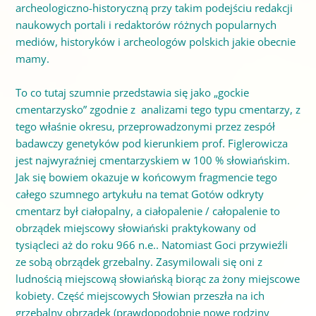
archeologiczno-historyczną przy takim podejściu redakcji
naukowych portali i redaktorów różnych popularnych
mediów, historyków i archeologów polskich jakie obecnie
mamy.
To co tutaj szumnie przedstawia się jako „gockie
cmentarzysko” zgodnie z analizami tego typu cmentarzy, z
tego właśnie okresu, przeprowadzonymi przez zespół
badawczy genetyków pod kierunkiem prof. Figlerowicza
jest najwyraźniej cmentarzyskiem w 100 % słowiańskim.
Jak się bowiem okazuje w końcowym fragmencie tego
całego szumnego artykułu na temat Gotów odkryty
cmentarz był ciałopalny, a ciałopalenie / całopalenie to
obrządek miejscowy słowiański praktykowany od
tysiącleci aż do roku 966 n.e.. Natomiast Goci przywieźli
ze sobą obrządek grzebalny. Zasymilowali się oni z
ludnością miejscową słowiańską biorąc za żony miejscowe
kobiety. Część miejscowych Słowian przeszła na ich
grzebalny obrządek (prawdopodobnie nowe rodziny