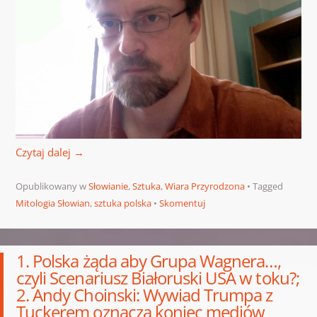
Czytaj dalej
→
Opublikowany w
Słowianie
,
Sztuka
,
Wiara Przyrodzona
Tagged
Mitologia Słowian
,
sztuka polska
Skomentuj
1. Polska żąda aby Grupa Wagnera…,
czyli Scenariusz Białoruski USA w toku?;
2. Andy Choinski: Wywiad Trumpa z
Tuckerem oznacza koniec mediów