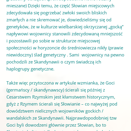
mieszane) Dzięki temu, że część Słowian miejscowych
zdecydowała się pogrzebać zwłoki swoich bliskich
zmarłych a nie skremować je, dowiedzieliśmy się od
genetyków, że w kulturze wielbarskiej okrzyczanej „gocką”
napływowi wojownicy stanowili zdecydowaną mniejszość
i pozostawili po sobie
w strukturze miejscowej
społeczności
w horyzoncie do średniowiecza nikły (prawie
niewidoczny) ślad genetyczny . Sami wojownicy na pewno
pochodzili ze Skandynawii o czym świadczą ich
haplogrupy genetyczne.
Także więc przytoczona w artykule wzmianka, że Goci
(germańscy / skandynawscy) ścierali się później z
Cesarstwem Rzymskim jest kłamstwem historycznym,
gdyż z Rzymem ścierali się Słowianie – co najwyżej pod
dowództwem nielicznych wojowników gockich /
wandalskich ze Skandynawii. Najprawdopodobniej tzw
Goci byli dowodzeni głównie przez Słowian, bo to