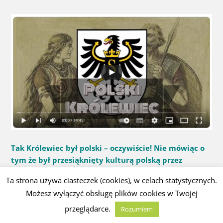
Tak Królewiec był polski – oczywiście! Nie mówiąc o
tym że był przesiąknięty kulturą polską przez
stulecia. CB
Ta strona używa ciasteczek (cookies), w celach statystycznych.
Możesz wyłączyć obsługę plików cookies w Twojej
Czytaj dalej
→
przeglądarce.
Rozumiem
Opublikowany w
Słowianie
,
Społeczeństwo - Polska
Tagged