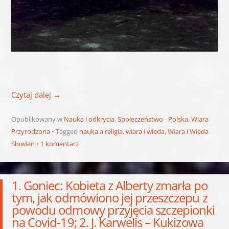
Czytaj dalej
→
Opublikowany w
Nauka i odkrycia
,
Społeczeństwo - Polska
,
Wiara
Przyrodzona
Tagged
nauka a religia
,
wiara i wieda
,
Wiara i Wieda
Słowian
1 komentarz
1. Goniec: Kobieta z Alberty zmarła po
tym, jak odmówiono jej przeszczepu z
powodu odmowy przyjęcia szczepionki
na Covid-19; 2. J. Karwelis – Kukizowa