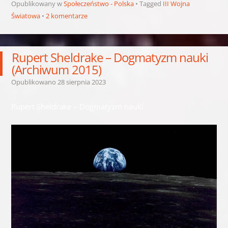
Opublikowany w
Społeczeństwo - Polska
Tagged
III Wojna
Światowa
2 komentarze
Rupert Sheldrake – Dogmatyzm nauki
(Archiwum 2015)
Opublikowano
28 sierpnia 2023
Rupert Sheldrake – Dogmatyzm nauki