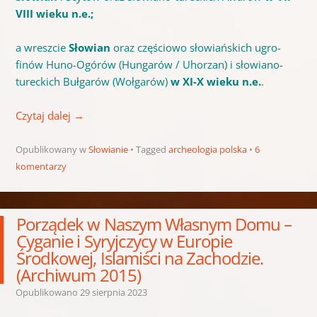
VIII wieku n.e.;
a wreszcie
Słowian
oraz częściowo słowiańskich ugro-
finów Huno-Ogórów (Hungarów / Uhorzan) i słowiano-
tureckich Bułgarów (Wołgarów)
w XI-X wieku n.e.
.
Czytaj dalej
→
Opublikowany w
Słowianie
Tagged
archeologia polska
6
komentarzy
Porządek w Naszym Własnym Domu –
Cyganie i Syryjczycy w Europie
Środkowej, Islamiści na Zachodzie.
(Archiwum 2015)
Opublikowano
29 sierpnia 2023