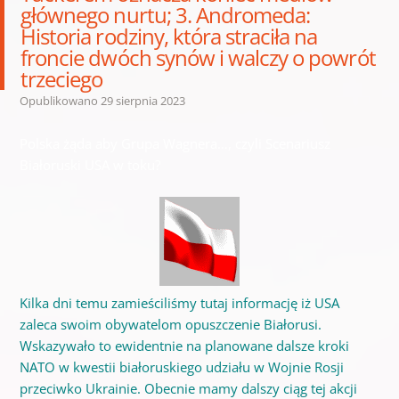
głównego nurtu; 3. Andromeda:
Historia rodziny, która straciła na
froncie dwóch synów i walczy o powrót
trzeciego
Opublikowano
29 sierpnia 2023
Polska żąda aby Grupa Wagnera…, czyli Scenariusz
Białoruski USA w toku?
Kilka dni temu zamieściliśmy tutaj informację iż USA
zaleca swoim obywatelom opuszczenie Białorusi.
Wskazywało to ewidentnie na planowane dalsze kroki
NATO w kwestii białoruskiego udziału w Wojnie Rosji
przeciwko Ukrainie. Obecnie mamy dalszy ciąg tej akcji