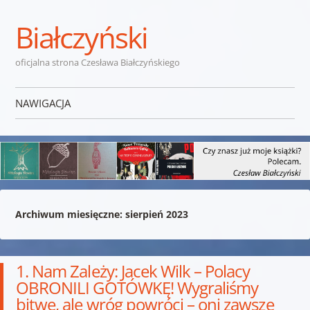
Białczyński
oficjalna strona Czesława Białczyńskiego
NAWIGACJA
Przejdź do treści
Archiwum miesięczne:
sierpień 2023
1. Nam Zależy: Jacek Wilk – Polacy
OBRONILI GOTÓWKĘ! Wygraliśmy
bitwę, ale wróg powróci – oni zawsze