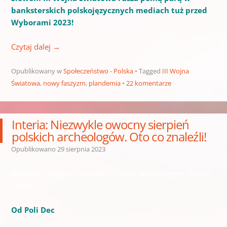
banksterskich polskojęzycznych mediach tuż przed
Wyborami 2023!
Czytaj dalej
→
Opublikowany w
Społeczeństwo - Polska
Tagged
III Wojna
Światowa
,
nowy faszyzm
,
plandemia
22 komentarze
Interia: Niezwykle owocny sierpień
polskich archeologów. Oto co znaleźli!
Opublikowano
29 sierpnia 2023
Niezwykle owocny sierpień polskich archeologów. Oto co
znaleźli!
Od Poli Dec