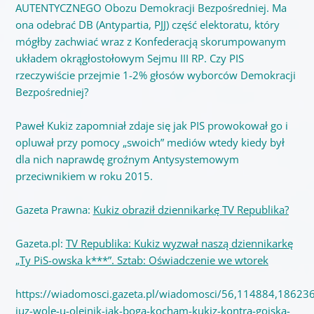
AUTENTYCZNEGO Obozu Demokracji Bezpośredniej. Ma
ona odebrać DB (Antypartia, PJJ) część elektoratu, który
mógłby zachwiać wraz z Konfederacją skorumpowanym
układem okrągłostołowym Sejmu III RP. Czy PIS
rzeczywiście przejmie 1-2% głosów wyborców Demokracji
Bezpośredniej?
Paweł Kukiz zapomniał zdaje się jak PIS prowokował go i
opluwał przy pomocy „swoich” mediów wtedy kiedy był
dla nich naprawdę groźnym Antysystemowym
przeciwnikiem w roku 2015.
Gazeta Prawna:
Kukiz obraził dziennikarkę TV Republika?
Gazeta.pl:
TV Republika: Kukiz wyzwał naszą dziennikarkę
„Ty PiS-owska k***”. Sztab: Oświadczenie we wtorek
https://wiadomosci.gazeta.pl/wiadomosci/56,114884,186236
juz-wole-u-olejnik-jak-boga-kocham-kukiz-kontra-gojska-