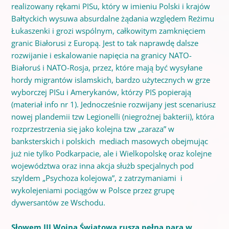
realizowany rękami PISu, który w imieniu Polski i krajów
Bałtyckich wysuwa absurdalne żądania względem Reżimu
Łukaszenki i grozi wspólnym, całkowitym zamknięciem
granic Białorusi z Europą. Jest to tak naprawdę dalsze
rozwijanie i eskalowanie napięcia na granicy NATO-
Białoruś i NATO-Rosja, przez, które mają być wysyłane
hordy migrantów islamskich, bardzo użytecznych w grze
wyborczej PISu i Amerykanów, którzy PIS popierają
(materiał info nr 1). Jednocześnie rozwijany jest scenariusz
nowej plandemii tzw Legionelli (niegroźnej bakterii), która
rozprzestrzenia się jako kolejna tzw „zaraza” w
banksterskich i polskich mediach masowych obejmując
już nie tylko Podkarpacie, ale i Wielkopolskę oraz kolejne
województwa oraz inna akcja służb specjalnych pod
szyldem „Psychoza kolejowa”, z zatrzymaniami i
wykolejeniami
pociągów
w Polsce przez grupę
dywersantów ze Wschodu.
Słowem III Wojna Światowa rusza pełną parą w