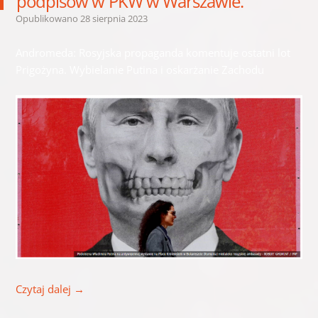
podpisów w PKW w Warszawie.
Opublikowano
28 sierpnia 2023
Andromeda: Rosyjska propaganda komentuje ostatni lot
Prigożyna. Wybielanie Putina i oskarżanie Zachodu
Czytaj dalej
→