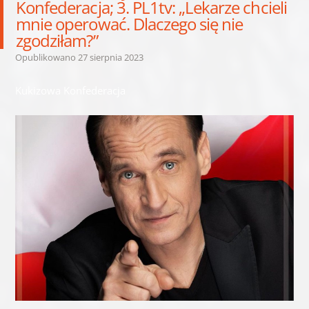
Konfederacja; 3. PL1tv: „Lekarze chcieli
mnie operować. Dlaczego się nie
zgodziłam?”
Opublikowano
27 sierpnia 2023
Kukizowa Konfederacja