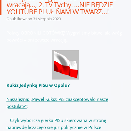
wracają…; 2. TV Tychy: …NIE BĘDZIE
YOUTUBE PLUŁ NAM W TWARZ…!
Opublikowano
31 sierpnia 2023
Polacy OBRONILI GOTÓWKĘ! Wygraliśmy bitwę, ale wróg
powróci – oni zawsze wracają…
Kukiz Jedynką PISu w Opolu?
Niezależna: „Paweł Kukiz: PiS zaakceptowało nasze
postulaty”
;
– Czyli wyborcza gierka PISu skierowana w stronę
naprawdę liczącego się już politycznie w Polsce