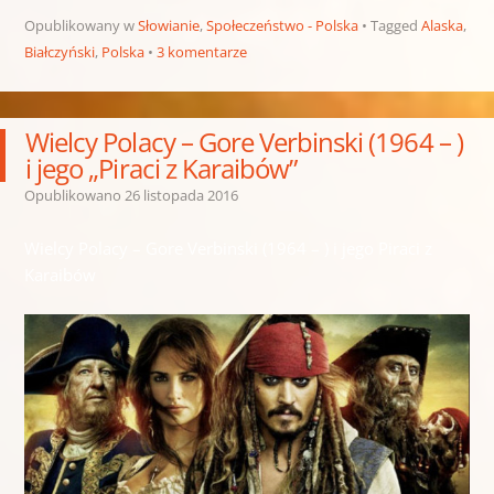
Opublikowany w
Słowianie
,
Społeczeństwo - Polska
Tagged
Alaska
,
Białczyński
,
Polska
3 komentarze
Wielcy Polacy – Gore Verbinski (1964 – )
i jego „Piraci z Karaibów”
Opublikowano
26 listopada 2016
Wielcy Polacy – Gore Verbinski (1964 – ) i jego Piraci z
Karaibów