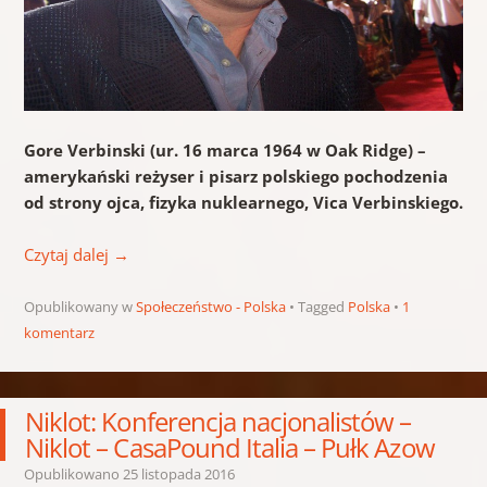
Gore Verbinski (ur. 16 marca 1964 w Oak Ridge) –
amerykański reżyser i pisarz polskiego pochodzenia
od strony ojca, fizyka nuklearnego, Vica Verbinskiego.
Czytaj dalej
→
Opublikowany w
Społeczeństwo - Polska
Tagged
Polska
1
komentarz
Niklot: Konferencja nacjonalistów –
Niklot – CasaPound Italia – Pułk Azow
Opublikowano
25 listopada 2016