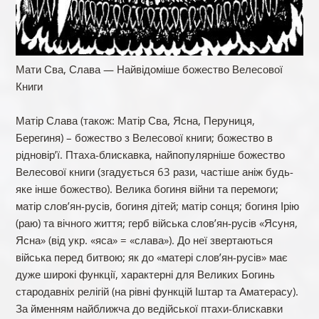
Мати Сва, Слава — Найвідоміше божество Велесової
Книги
Матір Слава (також: Матір Сва, Ясна, Перуниця,
Берегиня) – божество з Велесової книги; божество в
рідновір’ї. Птаxа-блискавка, найпопулярніше божество
Велесової книги (згадується 63 рази, частіше аніж будь-
яке інше божество). Велика богиня війни та перемоги;
матір слов’ян-русів, богиня дітей; матір сонця; богиня Ірію
(раю) та вічного життя; герб війська слов’ян-русів «Ясуня,
Ясна» (від укр. «яса» = «слава»). До неї звертаються
війська перед битвою; як до «матері слов’ян-русів» має
дуже широкі функції, характерні для Великих Богинь
стародавніх релігій (на рівні функцій Іштар та Аматерасу).
За йменням найближча до ведійської птаxи-блискавки