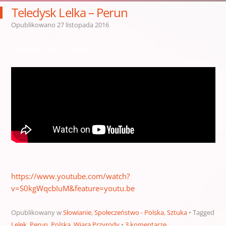
Teledysk Lelka – Perun
Opublikowano
27 listopada 2016
Teledysk Lelka – Perun
https://www.youtube.com/watch?
v=S0kgWqcbIuM&feature=youtu.be
Opublikowany w
Słowianie
,
Społeczeństwo - Polska
,
Sztuka
Tagged
Lelek
,
Perun
,
Polska
,
Wiara Przyrody
3 komentarze