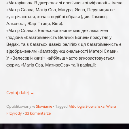
«Матарішва». В джерелах зі слов’янської міфології – імена
«Матір Слава, Матір Сва, Магура, Ясна, Перуниця» не
зустрічаються, хоча є подібні образи (див. Гамаюн,
Алконост, Жар-Птиця, Віли).
«Матір Слава з Велесової книги» має декілька імен
(подібна «багатоіменність Великої Богині» присутня у
Ведах, та в багатьох давніх релігіях); ця багатоіменність є
відображенням «багатофункціональності Матері Слави».
У «Велесовій книзі» найбільш часто використовується
форма «Матір Сва, МатиреСва» та її варіації:
Czytaj dalej
→
Opublikowany w
Słowianie
Tagged
Mitologia Słowiańska
,
Wiara
Przyrody
33 komentarze