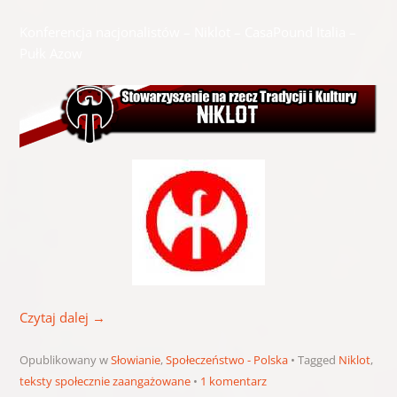
Konferencja nacjonalistów – Niklot – CasaPound Italia –
Pułk Azow
Czytaj dalej
→
Opublikowany w
Słowianie
,
Społeczeństwo - Polska
Tagged
Niklot
,
teksty społecznie zaangażowane
1 komentarz