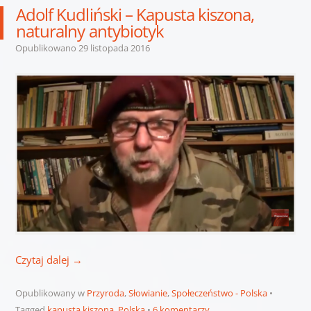
Adolf Kudliński – Kapusta kiszona,
naturalny antybiotyk
Opublikowano
29 listopada 2016
Czytaj dalej
→
Opublikowany w
Przyroda
,
Słowianie
,
Społeczeństwo - Polska
Tagged
kapusta kiszona
,
Polska
6 komentarzy