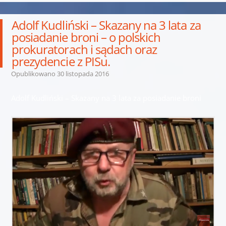
Adolf Kudliński – Skazany na 3 lata za
posiadanie broni – o polskich
prokuratorach i sądach oraz
prezydencie z PISu.
Opublikowano
30 listopada 2016
Adolf Kudliński – Skazany na 3 lata za posiadanie broni