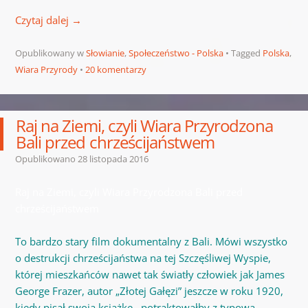
Czytaj dalej
→
Opublikowany w
Słowianie
,
Społeczeństwo - Polska
Tagged
Polska
,
Wiara Przyrody
20 komentarzy
Raj na Ziemi, czyli Wiara Przyrodzona
Bali przed chrześcijaństwem
Opublikowano
28 listopada 2016
Raj na Ziemi, czyli Wiara Przyrodzona Bali przed
chrześcijaństwem
To bardzo stary film dokumentalny z Bali. Mówi wszystko
o destrukcji chrześcijaństwa na tej Szczęśliwej Wyspie,
której mieszkańców nawet tak światły człowiek jak James
George Frazer, autor „Złotej Gałęzi” jeszcze w roku 1920,
kiedy pisał swoją książkę, potraktowałby z typową