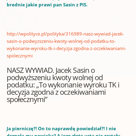
brednie jakie prawi pan Sasin z PIS.
http://wpolityce.pl/polityka/316989-nasz-wywiad-jacek-
sasin-o-podwyzszeniu-kwoty-wolnej-od-podatku-to-
wykonanie-wyroku-tk-i-decyzja-zgodna-z-oczekiwaniami-
spolecznymi
NASZ WYWIAD. Jacek Sasin o
podwyższeniu kwoty wolnej od
podatku: „To wykonanie wyroku TK i
decyzja zgodna z oczekiwaniami
społecznymi”
Ja pierniczę?! On to naprawdę powiedział?! I nie
drgnęła mu powieka? A jego złote usta nie zostały