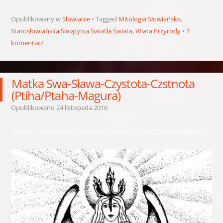
Opublikowany w
Słowianie
Tagged
Mitologia Słowiańska
,
Starosłowiańska Świątynia Światła Świata
,
Wiara Przyrody
1
komentarz
Matka Swa-Sława-Czystota-Czstnota
(Ptiha/Ptaha-Magura)
Opublikowano
24 listopada 2016
Matka Swa-Sława-Czystota-Czstnota (Ptiha/Ptaha-Magura)