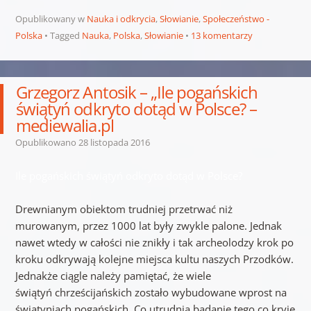
Opublikowany w
Nauka i odkrycia
,
Słowianie
,
Społeczeństwo -
Polska
Tagged
Nauka
,
Polska
,
Słowianie
13 komentarzy
Grzegorz Antosik – „Ile pogańskich
świątyń odkryto dotąd w Polsce? –
mediewalia.pl
Opublikowano
28 listopada 2016
Ile pogańskich świątyń odkryto dotąd w Polsce?
Drewnianym obiektom trudniej przetrwać niż
murowanym, przez 1000 lat były zwykle palone. Jednak
nawet wtedy w całości nie znikły i tak archeolodzy krok po
kroku odkrywają kolejne miejsca kultu naszych Przodków.
Jednakże ciągle należy pamiętać, że wiele
świątyń chrześcijańskich zostało wybudowane wprost na
świątyniach pogańskich. Co utrudnia badanie tego co kryje