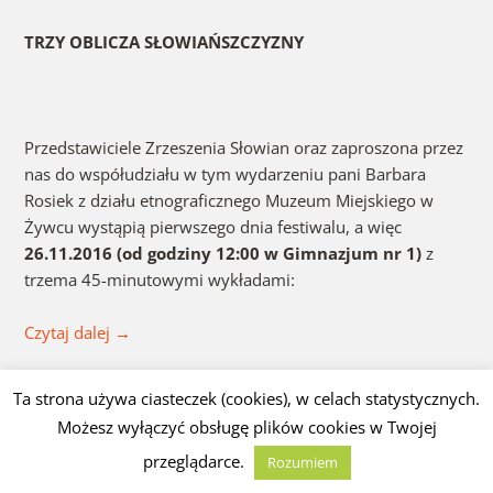
TRZY OBLICZA SŁOWIAŃSZCZYZNY
Przedstawiciele Zrzeszenia Słowian oraz zaproszona przez
nas do współudziału w tym wydarzeniu pani Barbara
Rosiek z działu etnograficznego Muzeum Miejskiego w
Żywcu wystąpią pierwszego dnia festiwalu, a więc
26.11.2016 (od godziny 12:00 w Gimnazjum nr 1)
z
trzema 45-minutowymi wykładami:
Czytaj dalej
→
Opublikowany w
Słowianie
,
Społeczeństwo - Polska
Tagged
Polska
,
Ta strona używa ciasteczek (cookies), w celach statystycznych.
Starosłowiańska Świątynia Światła Świata
,
Zrzeszenie Słowian
4
Możesz wyłączyć obsługę plików cookies w Twojej
komentarze
przeglądarce.
Rozumiem