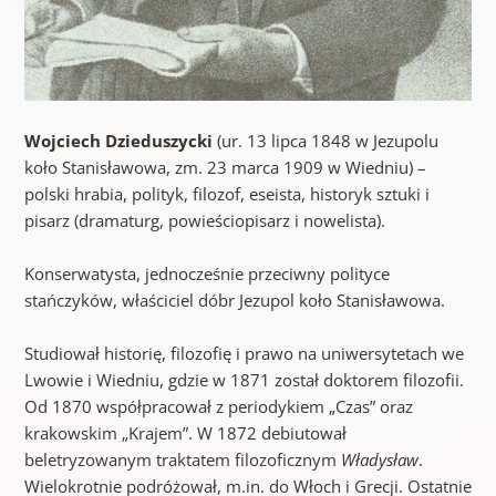
Wojciech Dzieduszycki
(ur. 13 lipca 1848 w Jezupolu
koło Stanisławowa, zm. 23 marca 1909 w Wiedniu) –
polski hrabia, polityk, filozof, eseista, historyk sztuki i
pisarz (dramaturg, powieściopisarz i nowelista).
Konserwatysta, jednocześnie przeciwny polityce
stańczyków, właściciel dóbr Jezupol koło Stanisławowa.
Studiował historię, filozofię i prawo na uniwersytetach we
Lwowie i Wiedniu, gdzie w 1871 został doktorem filozofii.
Od 1870 współpracował z periodykiem „Czas” oraz
krakowskim „Krajem”. W 1872 debiutował
beletryzowanym traktatem filozoficznym
Władysław
.
Wielokrotnie podróżował, m.in. do Włoch i Grecji. Ostatnie