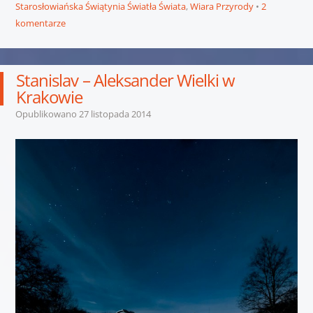
Starosłowiańska Świątynia Światła Świata
,
Wiara Przyrody
2
komentarze
Stanislav – Aleksander Wielki w
Krakowie
Opublikowano
27 listopada 2014