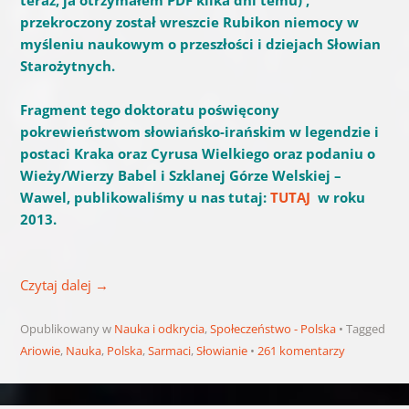
teraz, ja otrzymałem PDF kilka dni temu) ,
przekroczony został wreszcie Rubikon niemocy w
myśleniu naukowym o przeszłości i dziejach Słowian
Starożytnych.
Fragment tego doktoratu poświęcony
pokrewieństwom słowiańsko-irańskim w legendzie i
postaci Kraka oraz Cyrusa Wielkiego oraz podaniu o
Wieży/Wierzy Babel i Szklanej Górze Welskiej –
Wawel, publikowaliśmy u nas tutaj:
TUTAJ
w roku
2013.
Czytaj dalej
→
Opublikowany w
Nauka i odkrycia
,
Społeczeństwo - Polska
Tagged
Ariowie
,
Nauka
,
Polska
,
Sarmaci
,
Słowianie
261 komentarzy