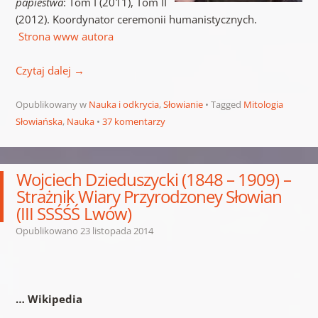
papiestwa
: Tom I (2011), Tom II
(2012). Koordynator ceremonii humanistycznych.
Strona www autora
Czytaj dalej
→
Opublikowany w
Nauka i odkrycia
,
Słowianie
Tagged
Mitologia
Słowiańska
,
Nauka
37 komentarzy
Wojciech Dzieduszycki (1848 – 1909) –
Strażnik Wiary Przyrodzoney Słowian
(III SSŚŚŚ Lwów)
Opublikowano
23 listopada 2014
… Wikipedia