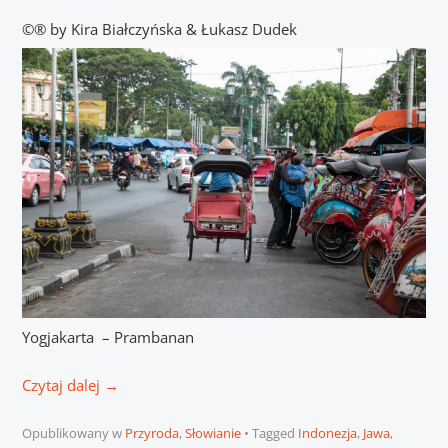
©® by Kira Białczyńska & Łukasz Dudek
Yogjakarta – Prambanan
Czytaj dalej
→
Opublikowany w
Przyroda
,
Słowianie
Tagged
Indonezja
,
Jawa
,