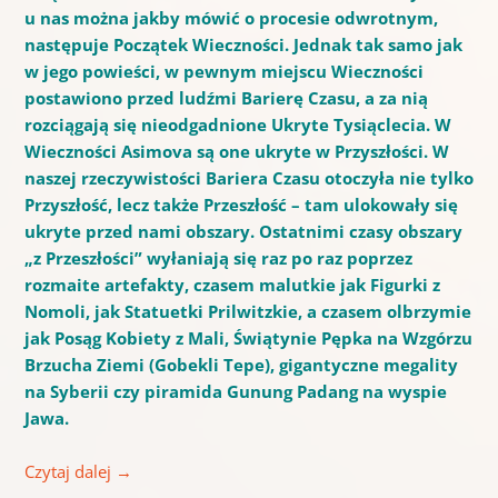
u nas można jakby mówić o procesie odwrotnym,
następuje Początek Wieczności. Jednak tak samo jak
w jego powieści, w pewnym miejscu Wieczności
postawiono przed ludźmi Barierę Czasu, a za nią
rozciągają się nieodgadnione Ukryte Tysiąclecia. W
Wieczności Asimova są one ukryte w Przyszłości. W
naszej rzeczywistości Bariera Czasu otoczyła nie tylko
Przyszłość, lecz także Przeszłość – tam ulokowały się
ukryte przed nami obszary. Ostatnimi czasy obszary
„z Przeszłości” wyłaniają się raz po raz poprzez
rozmaite artefakty, czasem malutkie jak Figurki z
Nomoli, jak Statuetki Prilwitzkie, a czasem olbrzymie
jak Posąg Kobiety z Mali, Świątynie Pępka na Wzgórzu
Brzucha Ziemi (Gobekli Tepe), gigantyczne megality
na Syberii czy piramida Gunung Padang na wyspie
Jawa.
Czytaj dalej
→