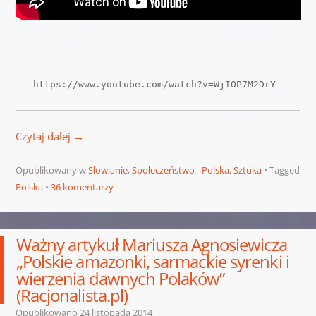
https://www.youtube.com/watch?v=WjIOP7M2DrY
Czytaj dalej
→
Opublikowany w
Słowianie
,
Społeczeństwo - Polska
,
Sztuka
Tagged
Polska
36 komentarzy
Ważny artykuł Mariusza Agnosiewicza
„Polskie amazonki, sarmackie syrenki i
wierzenia dawnych Polaków”
(Racjonalista.pl)
Opublikowano
24 listopada 2014