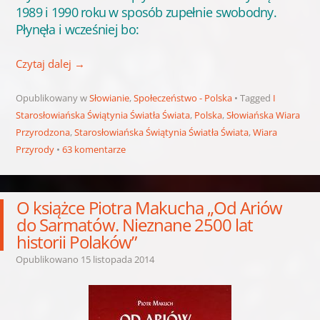
1989 i 1990 roku w sposób zupełnie swobodny.
Płynęła i wcześniej bo:
Czytaj dalej
→
Opublikowany w
Słowianie
,
Społeczeństwo - Polska
Tagged
I
Starosłowiańska Świątynia Światła Świata
,
Polska
,
Słowiańska Wiara
Przyrodzona
,
Starosłowiańska Świątynia Światła Świata
,
Wiara
Przyrody
63 komentarze
O książce Piotra Makucha „Od Ariów
do Sarmatów. Nieznane 2500 lat
historii Polaków”
Opublikowano
15 listopada 2014