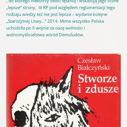
, do którego niektórzy idioci tęsknią i wskazują jego liczne
„lepsze” strony. III RP pod względem reglamentacji tego
rodzaju wiedzy też nie jest lepsza – wydanie kolejne
„Starożytnej Litwy…” 2014. Mimo wszystko Polska
uchodziła po II wojnie za oazę wolności i
wolnomyślicielstwa wśród Demoludów.