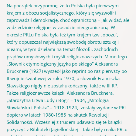
Na początek przypomnę, że to Polska była pierwszym
krajem z obozu socjalistycznego, który się wyzwolił i
zaprowadził demokrację, choć ograniczoną – jak widać, ale
w dziedzinie religijnej w zasadzie nieograniczoną. W
okresie PRLu Polska była też tym krajem tzw „obozu”,
który dopuszczał największą swobodę obrotu sztuką i
ideami, w tym dziełami na temat filozofii, zachodnich
prądów umysłowych i myśli religioznawczych. Mimo tego
„Słownik etymologiczny języka polskiego” Aleksandra
Brucknera (1927) wyszedł jako reprint po raz pierwszy po
II wojnie światowej w roku 1970, a słownik Franciszka
Sławskiego nigdy nie został ukończony, także w III RP.
Także religioznawcze książki Aleksandra Brucknera,
„Starożytna Litwa Ludy i Bogi” – 1904, „Mitologia
Słowiańska i Polska” – 1918-1924, zostały wydane w PRL
dopiero w latach 1980-1985 na skutek Rewolucji
Solidarności. Wcześniej z trudem udawało się te książki
pożyczyć z Biblioteki Jagiellońskiej – takie były realia PRLu