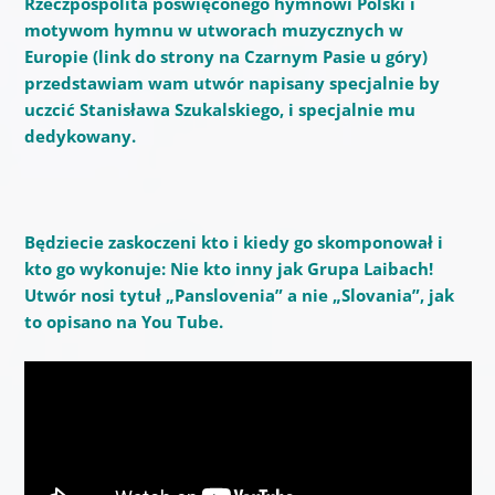
Rzeczpospolita poświęconego hymnowi Polski i
motywom hymnu w utworach muzycznych w
Europie (link do strony na Czarnym Pasie u góry)
przedstawiam wam utwór napisany specjalnie by
uczcić Stanisława Szukalskiego, i specjalnie mu
dedykowany.
Będziecie zaskoczeni kto i kiedy go skomponował i
kto go wykonuje: Nie kto inny jak Grupa Laibach!
Utwór nosi tytuł „Panslovenia” a nie „Slovania”, jak
to opisano na You Tube.