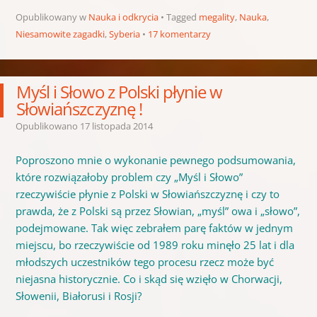
Opublikowany w
Nauka i odkrycia
Tagged
megality
,
Nauka
,
Niesamowite zagadki
,
Syberia
17 komentarzy
Myśl i Słowo z Polski płynie w
Słowiańszczyznę !
Opublikowano
17 listopada 2014
Poproszono mnie o wykonanie pewnego podsumowania,
które rozwiązałoby problem czy „Myśl i Słowo”
rzeczywiście płynie z Polski w Słowiańszczyznę i czy to
prawda, że z Polski są przez Słowian, „myśl” owa i „słowo”,
podejmowane. Tak więc zebrałem parę faktów w jednym
miejscu, bo rzeczywiście od 1989 roku minęło 25 lat i dla
młodszych uczestników tego procesu rzecz może być
niejasna historycznie. Co i skąd się wzięło w Chorwacji,
Słowenii, Białorusi i Rosji?