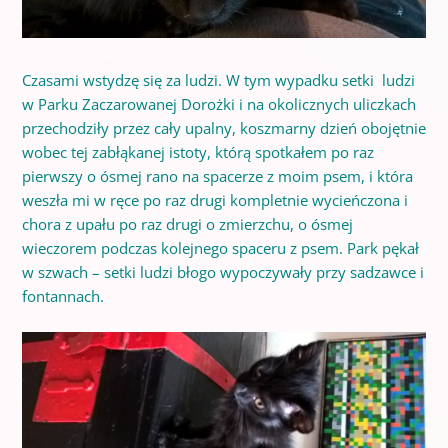
Czasami wstydzę się za ludzi. W tym wypadku setki ludzi
w Parku Zaczarowanej Dorożki i na okolicznych uliczkach
przechodziły przez cały upalny, koszmarny dzień obojętnie
wobec tej zabłąkanej istoty, którą spotkałem po raz
pierwszy o ósmej rano na spacerze z moim psem, i która
weszła mi w ręce po raz drugi kompletnie wycieńczona i
chora z upału po raz drugi o zmierzchu, o ósmej
wieczorem podczas kolejnego spaceru z psem. Park pękał
w szwach – setki ludzi błogo wypoczywały przy sadzawce i
fontannach.