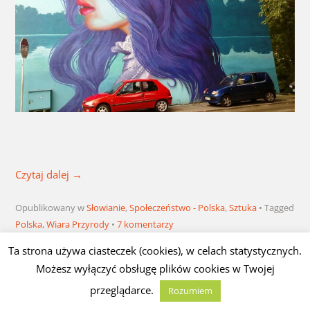
Czytaj dalej
→
Opublikowany w
Słowianie
,
Społeczeństwo - Polska
,
Sztuka
Tagged
Polska
,
Wiara Przyrody
7 komentarzy
Ta strona używa ciasteczek (cookies), w celach statystycznych.
Możesz wyłączyć obsługę plików cookies w Twojej
Polska nie ma wyboru – musi być
przeglądarce.
Rozumiem
wielka – M. J. Chodakiewicz – pytania i