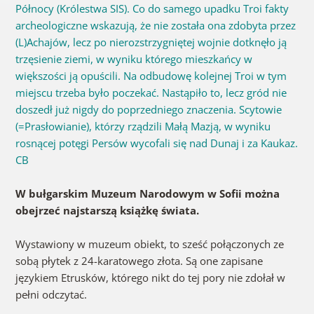
Północy (Królestwa SIS). Co do samego upadku Troi fakty
archeologiczne wskazują, że nie została ona zdobyta przez
(L)Achajów, lecz po nierozstrzygniętej wojnie dotknęło ją
trzęsienie ziemi, w wyniku którego mieszkańcy w
większości ją opuścili. Na odbudowę kolejnej Troi w tym
miejscu trzeba było poczekać. Nastąpiło to, lecz gród nie
doszedł już nigdy do poprzedniego znaczenia. Scytowie
(=Prasłowianie), którzy rządzili Małą Mazją, w wyniku
rosnącej potęgi Persów wycofali się nad Dunaj i za Kaukaz.
CB
W bułgarskim Muzeum Narodowym w Sofii można
obejrzeć najstarszą książkę świata.
Wystawiony w muzeum obiekt, to sześć połączonych ze
sobą płytek z 24-karatowego złota. Są one zapisane
językiem Etrusków, którego nikt do tej pory nie zdołał w
pełni odczytać.