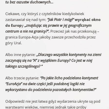
tu bez oszustw duchownych…
Ciekawe, czy któryś z czytelników kiedykolwiek
zastanawiał się nad tym:
“Jak Piotr I mógł“
wyrąbać okno
do Europ
y
„znajdując się prawie w jej geograficznym
centrum a nie na granicy?”
.
Przecież jak nas przekonują –
granica Europa-Azja jakoby zawsze przechodziła przez
góry Ural.
Albo inne pytanie:
„Dlaczego wszystkie kontynenty na ziemi
zaczynają się na “A” z wyjątkiem Europy? Co jest w niej
takiego szczególnego? ”
Albo trzecie pytanie:
“Po jakie licho podzielono kontynent
“EuroAzja” na dwie części jeśli podobnej logiki nie
wykorzystano do podzielenia pozostałych kontynentów?”
Odpowiedź nie jest łatwa gdyż wydarzenia ukryte są pod
warstwami wieków, niemniej jednak takie próby