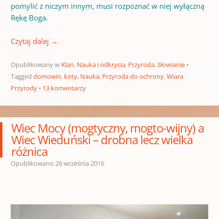
pomylić z niczym innym, musi rozpoznać w niej wyłączną
Rękę Boga.
Czytaj dalej
→
Opublikowany w
Klan
,
Nauka i odkrycia
,
Przyroda
,
Słowianie
Tagged
domowin
,
koty
,
Nauka
,
Przyroda do ochrony
,
Wiara
Przyrody
13 komentarzy
Wiec Mocy (mogtyczny, mogto-wijny) a
Wiec Wieduński – drobna lecz wielka
różnica
Opublikowano
26 września 2016
Wiec Mocy (mogtyczny, mogto-wijny) a Wiec Wieduński