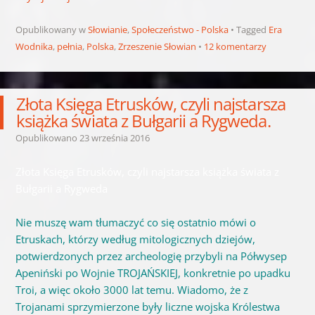
Opublikowany w
Słowianie
,
Społeczeństwo - Polska
Tagged
Era
Wodnika
,
pełnia
,
Polska
,
Zrzeszenie Słowian
12 komentarzy
Złota Księga Etrusków, czyli najstarsza
książka świata z Bułgarii a Rygweda.
Opublikowano
23 września 2016
Złota Księga Etrusków, czyli najstarsza książka świata z
Bułgarii a Rygweda
Nie muszę wam tłumaczyć co się ostatnio mówi o
Etruskach, którzy według mitologicznych dziejów,
potwierdzonych przez archeologię przybyli na Półwysep
Apeniński po Wojnie TROJAŃSKIEJ, konkretnie po upadku
Troi, a więc około 3000 lat temu. Wiadomo, że z
Trojanami sprzymierzone były liczne wojska Królestwa