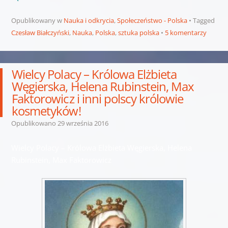
Opublikowany w
Nauka i odkrycia
,
Społeczeństwo - Polska
Tagged
Czesław Białczyński
,
Nauka
,
Polska
,
sztuka polska
5 komentarzy
Wielcy Polacy – Królowa Elżbieta
Węgierska, Helena Rubinstein, Max
Faktorowicz i inni polscy królowie
kosmetyków!
Opublikowano
29 września 2016
Wielcy Polacy – Królowa Elżbieta Węgierska, Helena
Rubinstein, Max Faktorowicz