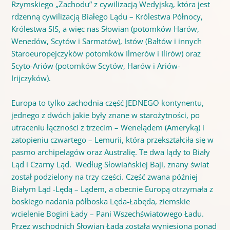
Rzymskiego „Zachodu” z cywilizacją Wedyjską, która jest
rdzenną cywilizacją Białego Lądu – Królestwa Północy,
Królestwa SIS, a więc nas Słowian (potomków Harów,
Wenedów, Scytów i Sarmatów), Istów (Bałtów i innych
Staroeuropejczyków potomków Ilmerów i Ilirów) oraz
Scyto-Ariów (potomków Scytów, Harów i Ariów-
Irijczyków).
Europa to tylko zachodnia część JEDNEGO kontynentu,
jednego z dwóch jakie były znane w starożytności, po
utraceniu łączności z trzecim – Wenelądem (Ameryką) i
zatopieniu czwartego – Lemurii, która przekształciła się w
pasmo archipelagów oraz Australię. Te dwa lądy to Biały
Ląd i Czarny Ląd. Według Słowiańskiej Baji, znany świat
został podzielony na trzy części. Część zwana później
Białym Ląd -Lędą – Lądem, a obecnie Europą otrzymała z
boskiego nadania półboska Lęda-Łabęda, ziemskie
wcielenie Bogini Łady – Pani Wszechświatowego Ładu.
Przez wschodnich Słowian Łada została wyniesiona ponad