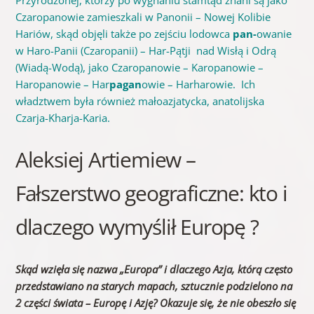
Czaropanowie zamieszkali w Panonii – Nowej Kolibie
Hariów, skąd objęli także po zejściu lodowca
pan-
owanie
w Haro-Panii (Czaropanii) – Har-Pątji nad Wisłą i Odrą
(Wiadą-Wodą), jako Czaropanowie – Karopanowie –
Haropanowie – Har
pagan
owie – Harharowie. Ich
władztwem była również małoazjatycka, anatolijska
Czarja-Kharja-Karia.
Aleksiej Artiemiew –
Fałszerstwo geograficzne: kto i
dlaczego wymyślił Europę ?
Skąd wzięła się nazwa „Europa” i dlaczego Azja, którą często
przedstawiano na starych mapach, sztucznie podzielono na
2 części świata – Europę i Azję? Okazuje się, że nie obeszło się