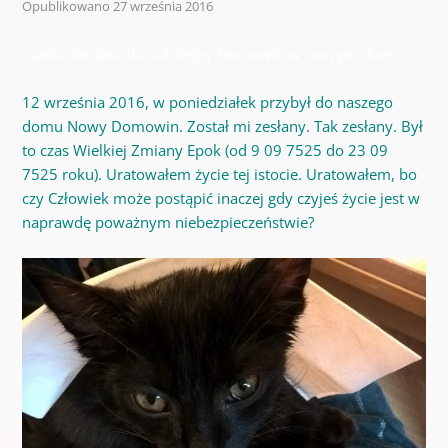
Opublikowano
27 września 2016
Czarka Wodniczka – kolejny Domowin w naszym domu
12 września 2016, w poniedziałek przybył do naszego
domu Nowy Domowin. Został mi zesłany. Tak zesłany. Był
to czas Wielkiej Zmiany Epok (od 9 09 7525 do 23 09
7525 roku). Uratowałem życie tej istocie. Uratowałem, bo
czy Człowiek może postąpić inaczej gdy czyjeś życie jest w
naprawdę poważnym niebezpieczeństwie?