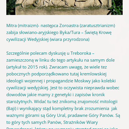
Mitra (mitraizm)- następca Zoroastra (zaratusztrianizm)
zabija słowiano-aryjskiego Byka/Tura – Świętą Krowę
cywilizacji Wedyjskiej (wiara przyrodzona)
Szczególnie polecam dyskusję u Treboroka –
zamieszczoną w linku do tego artykułu na samym dole
(artykuł to 2015 rok). Zwracam uwagę, że wiele tez
pobocznych podporządkowano tutaj kremlowskiej
ideologii wojennej i propagandzie Moskwy jako kolebki
cywilizacji wedyjskiej. Jest to oczywista nieprawda wobec
dowodów jakie mamy z genetyki i zapisów kronik
starożytnych. Widać tu też znikomą znajomość mitologii
(Baji) i wynikający stąd kompletny brak zrozumienia jak
ważnymi górami są Góry Ural, pradawne Góry Panów. Są
to góry tych samych Panów, Strażników Wiary
Przyrodzonej, którzy po wygnaniu stamtąd znani są jako