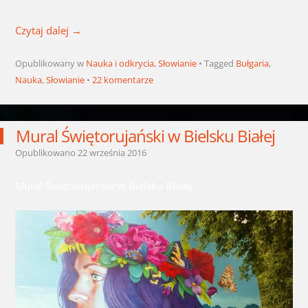
Czytaj dalej
→
Opublikowany w
Nauka i odkrycia
,
Słowianie
Tagged
Bułgaria
,
Nauka
,
Słowianie
22 komentarze
Mural Świętorujański w Bielsku Białej
Opublikowano
22 września 2016
Mural Świętorujański w Bielsku Białej