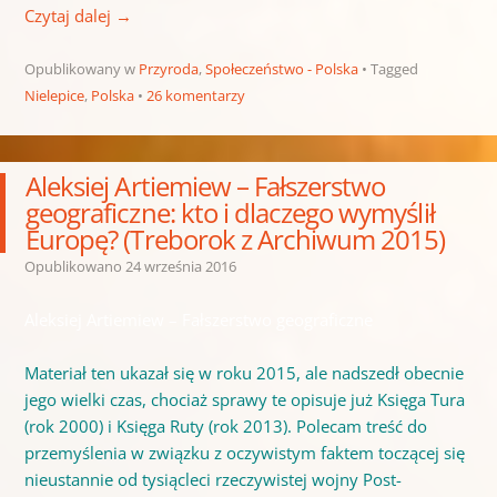
Czytaj dalej
→
Opublikowany w
Przyroda
,
Społeczeństwo - Polska
Tagged
Nielepice
,
Polska
26 komentarzy
Aleksiej Artiemiew – Fałszerstwo
geograficzne: kto i dlaczego wymyślił
Europę? (Treborok z Archiwum 2015)
Opublikowano
24 września 2016
Aleksiej Artiemiew – Fałszerstwo geograficzne
Materiał ten ukazał się w roku 2015, ale nadszedł obecnie
jego wielki czas, chociaż sprawy te opisuje już Księga Tura
(rok 2000) i Księga Ruty (rok 2013). Polecam treść do
przemyślenia w związku z oczywistym faktem toczącej się
nieustannie od tysiącleci rzeczywistej wojny Post-