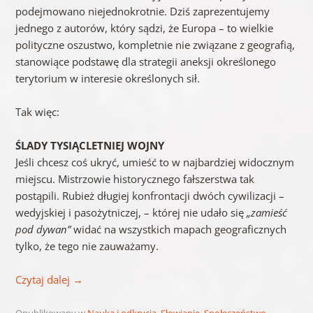
podejmowano niejednokrotnie. Dziś zaprezentujemy
jednego z autorów, który sądzi, że Europa – to wielkie
polityczne oszustwo, kompletnie nie związane z geografią,
stanowiące podstawę dla strategii aneksji określonego
terytorium w interesie określonych sił.
Tak więc:
ŚLADY TYSIĄCLETNIEJ WOJNY
Jeśli chcesz coś ukryć, umieść to w najbardziej widocznym
miejscu. Mistrzowie historycznego fałszerstwa tak
postąpili. Rubież długiej konfrontacji dwóch cywilizacji –
wedyjskiej i pasożytniczej, – której nie udało się
„zamieść
pod dywan”
widać na wszystkich mapach geograficznych
tylko, że tego nie zauważamy.
Czytaj dalej
→
Opublikowany w
Nauka i odkrycia
,
Słowianie
,
Społeczeństwo -