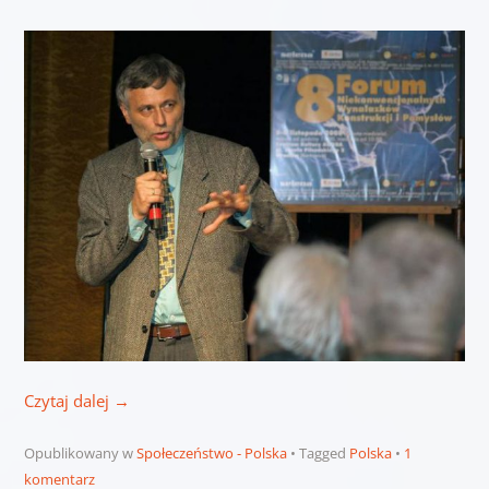
Czytaj dalej
→
Opublikowany w
Społeczeństwo - Polska
Tagged
Polska
1
komentarz