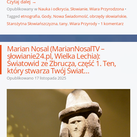
Czytaj dalej
→
Opublikowany w
Nauka i odkrycia
,
Słowianie
,
Wiara Przyrodzona
Tagged
etnografia
,
Gody
,
Nowa Świadomość
,
obrzędy słowiańskie
,
Starożytna Słowiańszczyzna
,
tany
,
Wiara Przyrody
1 komentarz
Marian Nosal (MarianNosalTV –
słowianie24.pl, Wielka Lechia):
Światowid ze Zbrucza, część 1. Ten,
który stwarza Twój Świat…
Opublikowano
17 listopada 2025