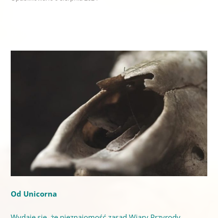
Odkryto tajemniczy grób szamanki sprzed 12 tysięcy lat.
W środku była czaszka tura
Od Unicorna
Wydaje się, że nieznajomość zasad Wiary Przyrody,