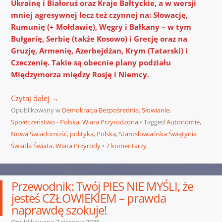
Ukrainę i Białoruś oraz Kraje Bałtyckie, a w wersji
mniej agresywnej lecz też czynnej na: Słowację,
Rumunię (+ Mołdawię), Węgry i Bałkany – w tym
Bułgarię, Serbię (także Kosowo) i Grecję oraz na
Gruzję, Armenię, Azerbejdżan, Krym (Tatarski) i
Czeczenię.
Takie są obecnie plany podziału
Międzymorza między Rosję i Niemcy.
Czytaj dalej
→
Opublikowany w
Demokracja Bezpośrednia
,
Słowianie
,
Społeczeństwo - Polska
,
Wiara Przyrodzona
Tagged
Autonomie
,
Nowa Świadomość
,
polityka
,
Polska
,
Starosłowiańska Świątynia
Światła Świata
,
Wiara Przyrody
7 komentarzy
Przewodnik: Twój PIES NIE MYŚLI, że
jesteś CZŁOWIEKIEM – prawda
naprawdę szokuje!
Opublikowano
7 sierpnia 2025