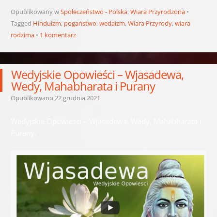
Opublikowany w
Społeczeństwo - Polska
,
Wiara Przyrodzona
Tagged
Hinduizm
,
pogaństwo
,
wedaizm
,
Wiara Przyrody
,
wiara
rodzima
1 komentarz
Wedyjskie Opowieści – Wjasadewa,
Wedy, Mahabharata i Purany
Opublikowano
22 grudnia 2021
Wedyjskie Opowieści – Wjasadewa, Wedy, Mahabharata i
Purany.