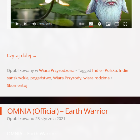
Czytaj dalej
→
Opublikowany w
Wiara Przyrodzona
Tagged
Indie - Polska
,
Indie
sanskryckie
,
pogaństwo
,
Wiara Przyrody
,
wiara rodzima
Skomentuj
OMNIA (Official) – Earth Warrior
Opublikowano
23 stycznia 2021
OMNIA – Earth Warrior