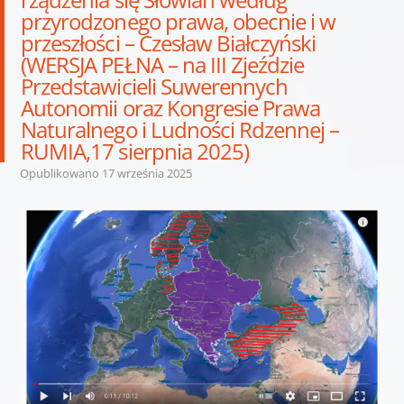
przyrodzonego prawa, obecnie i w
przeszłości – Czesław Białczyński
(WERSJA PEŁNA – na III Zjeździe
Przedstawicieli Suwerennych
Autonomii oraz Kongresie Prawa
Naturalnego i Ludności Rdzennej –
RUMIA,17 sierpnia 2025)
Opublikowano
17 września 2025