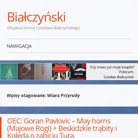
Białczyński
oficjalna strona Czesława Białczyńskiego
NAWIGACJA
Przejdź do treści
Wpisy otagowane:
Wiara Przyrody
OEC: Goran Pavlovic – May horns
(Majowe Rogi) + Beskidzkie trąbity i
Kolęda o zabiciu Tura