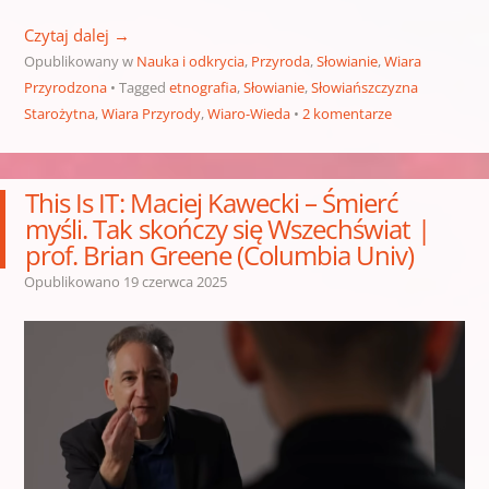
Czytaj dalej
→
Opublikowany w
Nauka i odkrycia
,
Przyroda
,
Słowianie
,
Wiara
Przyrodzona
Tagged
etnografia
,
Słowianie
,
Słowiańszczyzna
Starożytna
,
Wiara Przyrody
,
Wiaro-Wieda
2 komentarze
This Is IT: Maciej Kawecki – Śmierć
myśli. Tak skończy się Wszechświat |
prof. Brian Greene (Columbia Univ)
Opublikowano
19 czerwca 2025