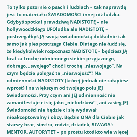
To tylko pozornie o psach i ludziach – tak naprawdę
jest to materiał o ŚWIADOMOŚCI innej niż ludzka.
Gdybyś spotkał prawdziwą NADISTOTĘ – nie
hollywoodzkiego UFOludka ale NADISTOTĘ –
postrzegałbyś JĄ swoją świadomością dokładnie tak
samo jak pies postrzega Ciebie. Dlatego nie łudź się,
że kiedykolwiek rozpoznasz NADISTOTĘ – będziesz JĄ
brał za trochę odmiennego siebie: przyjaznego,
dobrego, „swojego” choć i trochę „nieswojego”. Na
czym będzie polegać ta „nieswojość”? Na
odmienności NADISTOTY (której jednak nie załapiesz
wprost) i na większym od twojego polu JEJ
Świadomości. Przy czym ani JEJ odmienność nie
zamanifestuje ci się jako „nieludzkość”, ani zasięg JEJ
Świadomości nie będzie ci się wydawał
nieakceptowalny i obcy. Będzie ONA dla Ciebie jak
starszy brat, siostra, rodzic, dziadek, !UWAGA!:
MENTOR, AUTORYTET – po prostu ktoś kto wie więcej