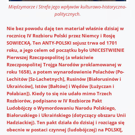
Międzymorze i Strefa jego wpływów kulturowo-historyczno-
politycznych.
Nie bez powodu daję ten materiał właśnie dzisiaj w
rocznicę IV Rozbioru Polski przez Niemcy i Rosję
SOWIECKĄ.
Ten ANTY-POLSKI sojusz trwa od 1701
roku, a jego celem od początku było UNICESTWIENIE
Pierwszej Rzeczpospolitej (a właściwie
Rzeczpospolitej Trojga Narodów proklamowanej w
roku 1658), a potem wynarodowienie Polachów (Po-
Lechitów [Sz-Lachetnych], Rusinów [Białorusinów i
Ukraińców], Istów [Bałtów] i Wędów [Łużyczan i
Połabian]). Kiedy to się nie udało mimo Trzech
Rozbiorów, podpisano w IV Rozbiorze Pakt
Ludobójczy o Wymordowaniu Narodu Polskiego,
Białoruskiego i Ukraińskiego (dotyczący obszaru Unii
Hadziackiej). Ten pakt działa do dzisiaj i rozciąga się
obecnie w postaci czynnej (ludobójczej) na POLSKĘ,