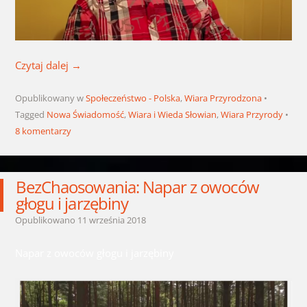
Czytaj dalej
→
Opublikowany w
Społeczeństwo - Polska
,
Wiara Przyrodzona
Tagged
Nowa Świadomość
,
Wiara i Wieda Słowian
,
Wiara Przyrody
8 komentarzy
BezChaosowania: Napar z owoców
głogu i jarzębiny
Opublikowano
11 września 2018
Napar z owoców głogu i jarzębiny