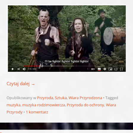
Czytaj dalej
→
Opublikowany w
Przyroda
,
Sztuka
,
Wiara Przyrodzona
Tagged
muzyka
,
muzyka rodzimowiercza
,
Przyroda do ochrony
,
Wiara
Przyrody
1 komentarz