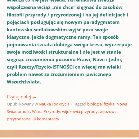
współczesna wciąż „nie chce” sięgnąć do zasobów
filozofii przyrody / przyrodzonej i na jej definicjach i
pojęciach posługując się nowym paradygmatem
kantowsko-sedlakowskim wyjść poza swoje
klasyczne, jakże dogmatyczne ramy. Ten sposób
pojmowania świata dobiega swego kresu, wyczerpuje
swoje możliwości strukturalne i nie jest w stanie
sięgnąć zrozumienia poziomu Prawi, Nawi i Jedni,
czyli Rzeczy/Rzycio-ISTNOŚCI co więcej ma wielki
problem nawet ze zrozumieniem jawicznego
Wszechświata.
Czytaj dalej
→
Opublikowany w
Nauka i odkrycia
Tagged
biologia
,
fizyka
,
Nowa
Świadomość
,
Wiara Przyrody
,
wijozowia przyrody
,
wijozowia
przyrodzona
9 komentarzy