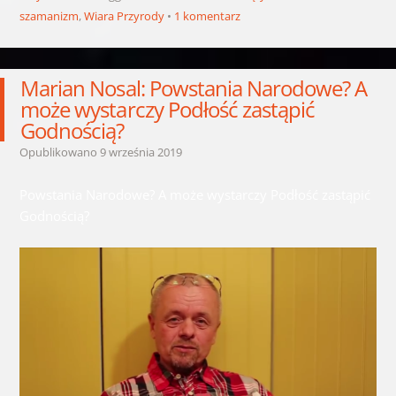
szamanizm
,
Wiara Przyrody
1 komentarz
Marian Nosal: Powstania Narodowe? A
może wystarczy Podłość zastąpić
Godnością?
Opublikowano
9 września 2019
Powstania Narodowe? A może wystarczy Podłość zastąpić
Godnością?