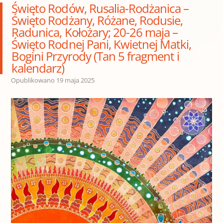
Święto Rodów, Rusalia-Rodżanica –
Święto Rodżany, Różane, Rodusie,
Radunica, Kołożary; 20-26 maja –
Święto Rodnej Pani, Kwietnej Matki,
Bogini Przyrody (Tan 5 fragment i
kalendarz)
Opublikowano
19 maja 2025