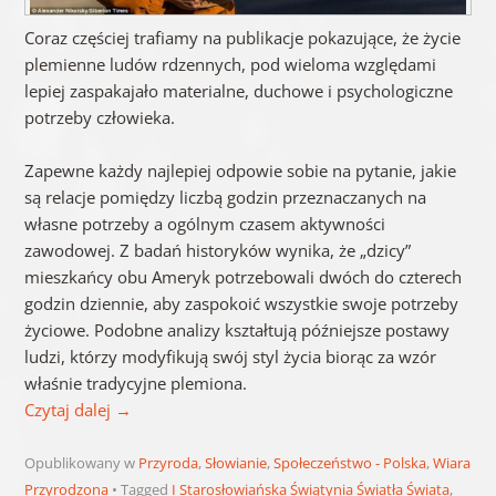
Coraz częściej trafiamy na publikacje pokazujące, że życie
plemienne ludów rdzennych, pod wieloma względami
lepiej zaspakajało materialne, duchowe i psychologiczne
potrzeby człowieka.
Zapewne każdy najlepiej odpowie sobie na pytanie, jakie
są relacje pomiędzy liczbą godzin przeznaczanych na
własne potrzeby a ogólnym czasem aktywności
zawodowej. Z badań historyków wynika, że „dzicy”
mieszkańcy obu Ameryk potrzebowali dwóch do czterech
godzin dziennie, aby zaspokoić wszystkie swoje potrzeby
życiowe. Podobne analizy kształtują późniejsze postawy
ludzi, którzy modyfikują swój styl życia biorąc za wzór
właśnie tradycyjne plemiona.
Czytaj dalej
→
Opublikowany w
Przyroda
,
Słowianie
,
Społeczeństwo - Polska
,
Wiara
Przyrodzona
Tagged
I Starosłowiańska Świątynia Światła Świata
,