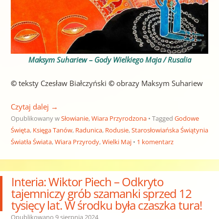
Maksym Suhariew – Gody Wielkiego Maja / Rusalia
©
teksty Czesław Białczyński
©
obrazy Maksym Suhariew
Czytaj dalej
→
Opublikowany w
Słowianie
,
Wiara Przyrodzona
Tagged
Godowe
Święta
,
Księga Tanów
,
Radunica
,
Rodusie
,
Starosłowiańska Świątynia
Światła Świata
,
Wiara Przyrody
,
Wielki Maj
1 komentarz
Interia: Wiktor Piech – Odkryto
tajemniczy grób szamanki sprzed 12
tysięcy lat. W środku była czaszka tura!
Opublikowano
9 sierpnia 2024