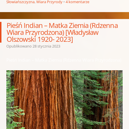
Słowiańszczyzna
,
Wiara Przyrody
4 komentarze
Pieśń Indian – Matka Ziemia (Rdzenna
Wiara Przyrodzona) [Władysław
Olszowski 1920- 2023]
Opublikowano
28 stycznia 2023
Pieśń Indian – Matka Ziemia (Rdzenna Wiara Przyrodzona)