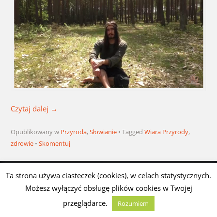
Czytaj dalej
→
Opublikowany w
Przyroda
,
Słowianie
Tagged
Wiara Przyrody
,
zdrowie
Skomentuj
Ta strona używa ciasteczek (cookies), w celach statystycznych.
Możesz wyłączyć obsługę plików cookies w Twojej
przeglądarce.
Rozumiem