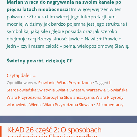
Marian wraca do nagrywania na swoim kanale po
pięciu latach nieobecności!
Im więcej wejrzeń w ten
palwan ze Zbrucza i im więcej jego interpretacji tym
mocniej widzimy jak bardzo pojemna jest jego struktura i
symbolika, jaką siłę i głębię posiada oraz jak szeroko
obejmuje całą RzeczyIstność: Jawię + Nawię + Prawię +
Jedń – czyli razem całość – pełną, wielopoziomową Sławię.
Świetny powrót, dziękuję Ci!
Czytaj dalej
→
Opublikowany w
Słowianie
,
Wiara Przyrodzona
Tagged
II
Starosłowiańska Świątynia Światła Świata w Warszawie
,
Słowiańska
Wiara Przyrodzona
,
Starożytna Słowiańszczyzna
,
Wiara Przyrody
,
wiarowieda
,
Wieda i Wiara Przyrodzona Słowian
31 komentarzy
KŁAD 26 część 2: O sposobach
rządzenia się Słowian według