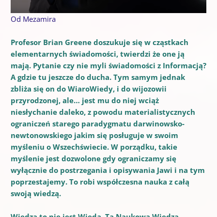
Od Mezamira
Profesor Brian Greene doszukuje się w cząstkach
elementarnych świadomości, twierdzi że one ją
mają. Pytanie czy nie myli świadomości z Informacją?
A gdzie tu jeszcze do ducha. Tym samym jednak
zbliża się on do WiaroWiedy, i do wijozowii
przyrodzonej, ale… jest mu do niej wciąż
niesłychanie daleko, z powodu materialistycznych
ograniczeń starego paradygmatu darwinowsko-
newtonowskiego jakim się posługuje w swoim
myśleniu o Wszechświecie. W porządku, takie
myślenie jest dozwolone gdy ograniczamy się
wyłącznie do postrzegania i opisywania Jawi i na tym
poprzestajemy. To robi współczesna nauka z całą
swoją wiedzą.
Wiedza to nie jest Wieda. Ta Naukowa Wiedza