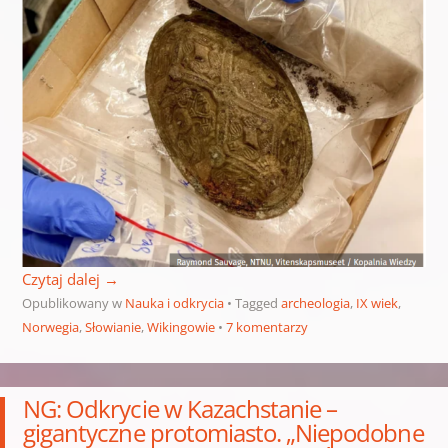
Czytaj dalej
→
Opublikowany w
Nauka i odkrycia
Tagged
archeologia
,
IX wiek
,
Norwegia
,
Słowianie
,
Wikingowie
7 komentarzy
NG: Odkrycie w Kazachstanie –
gigantyczne protomiasto. „Niepodobne