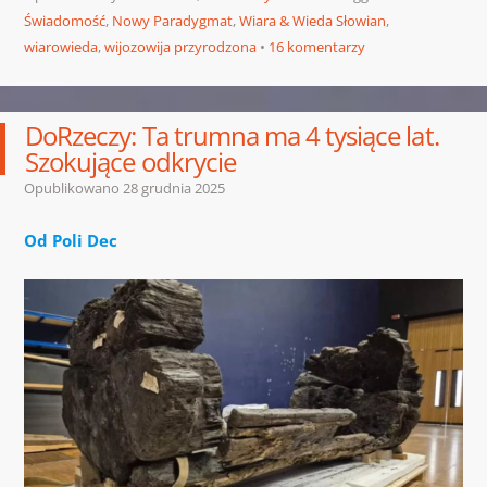
Świadomość
,
Nowy Paradygmat
,
Wiara & Wieda Słowian
,
wiarowieda
,
wijozowija przyrodzona
16 komentarzy
DoRzeczy: Ta trumna ma 4 tysiące lat.
Szokujące odkrycie
Opublikowano
28 grudnia 2025
Od Poli Dec