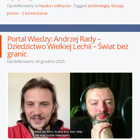
Opublikowany w
Nauka i odkrycia
Tagged
archeologia
,
Gruzja
,
pismo
2 komentarze
Portal Wiedzy: Andrzej Rady –
Dziedzictwo Wielkiej Lechii – Świat bez
granic
Opublikowano
30 grudnia 2025