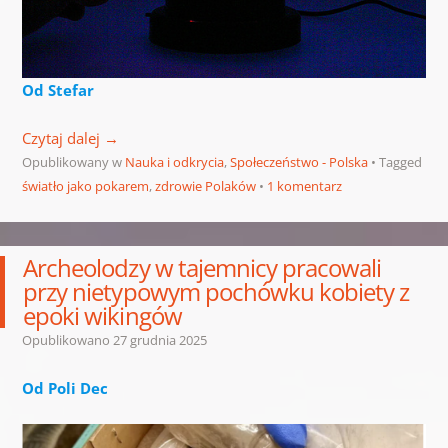
Od Stefar
Czytaj dalej
→
Opublikowany w
Nauka i odkrycia
,
Społeczeństwo - Polska
Tagged
światło jako pokarem
,
zdrowie Polaków
1 komentarz
Archeolodzy w tajemnicy pracowali
przy nietypowym pochówku kobiety z
epoki wikingów
Opublikowano
27 grudnia 2025
Od Poli Dec