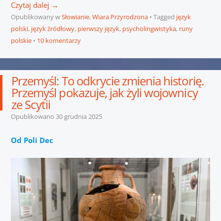
Czytaj dalej
→
Opublikowany w
Słowianie
,
Wiara Przyrodzona
Tagged
język
polski
,
język źródłowy
,
pierwszy język
,
psycholingwistyka
,
runy
polskie
10 komentarzy
Przemyśl: To odkrycie zmienia historię.
Przemyśl pokazuje, jak żyli wojownicy
ze Scytii
Opublikowano
30 grudnia 2025
Od Poli Dec