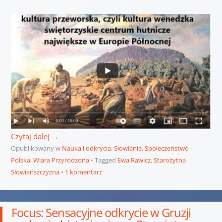
Czytaj dalej
→
Opublikowany w
Nauka i odkrycia
,
Słowianie
,
Społeczeństwo -
Polska
,
Wiara Przyrodzona
Tagged
Ewa Rawicz
,
Starożytna
Słowiańszczyzna
1 komentarz
Focus: Sensacyjne odkrycie w Gruzji