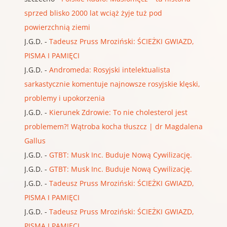
sprzed blisko 2000 lat wciąż żyje tuż pod
powierzchnią ziemi
J.G.D.
-
Tadeusz Pruss Mroziński: ŚCIEŻKI GWIAZD,
PISMA I PAMIĘCI
J.G.D.
-
Andromeda: Rosyjski intelektualista
sarkastycznie komentuje najnowsze rosyjskie klęski,
problemy i upokorzenia
J.G.D.
-
Kierunek Zdrowie: To nie cholesterol jest
problemem?! Wątroba kocha tłuszcz | dr Magdalena
Gallus
J.G.D.
-
GTBT: Musk Inc. Buduje Nową Cywilizację.
J.G.D.
-
GTBT: Musk Inc. Buduje Nową Cywilizację.
J.G.D.
-
Tadeusz Pruss Mroziński: ŚCIEŻKI GWIAZD,
PISMA I PAMIĘCI
J.G.D.
-
Tadeusz Pruss Mroziński: ŚCIEŻKI GWIAZD,
PISMA I PAMIĘCI