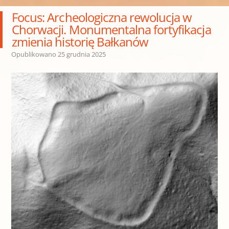
Focus: Archeologiczna rewolucja w
Chorwacji. Monumentalna fortyfikacja
zmienia historię Bałkanów
Opublikowano
25 grudnia 2025