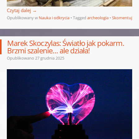
Czytaj dalej
→
Opublikowany w
Nauka i odkrycia
Tagged
archeologia
Skomentuj
Marek Skoczylas: Światło jak pokarm.
Brzmi szalenie… ale działa!
Opublikowano
27 grudnia 2025