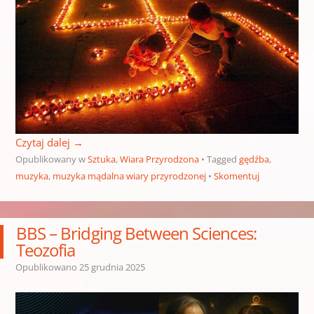
Czytaj dalej
→
Opublikowany w
Sztuka
,
Wiara Przyrodzona
Tagged
gędźba
,
muzyka
,
muzyka mądalna wiary przyrodzonej
Skomentuj
BBS – Bridging Between Sciences:
Teozofia
Opublikowano
25 grudnia 2025