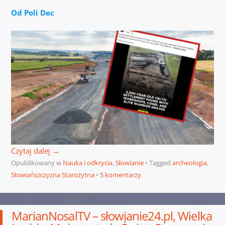
Od Poli Dec
Czytaj dalej
→
Opublikowany w
Nauka i odkrycia
,
Słowianie
Tagged
archeologia
,
Słowiańszczyzna Starożytna
5 komentarzy
MarianNosalTV – słowianie24.pl, Wielka