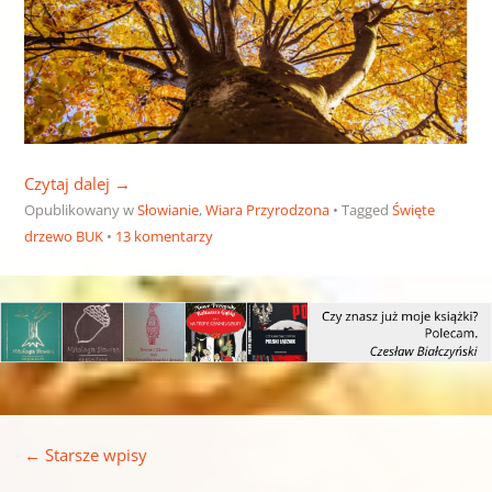
Czytaj dalej
→
Opublikowany w
Słowianie
,
Wiara Przyrodzona
Tagged
Święte
drzewo BUK
13 komentarzy
Nawigacja wpisu
←
Starsze wpisy