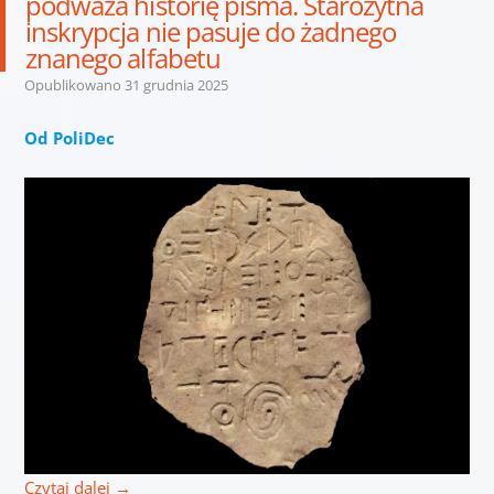
podważa historię pisma. Starożytna
inskrypcja nie pasuje do żadnego
znanego alfabetu
Opublikowano
31 grudnia 2025
Od PoliDec
Czytaj dalej
→