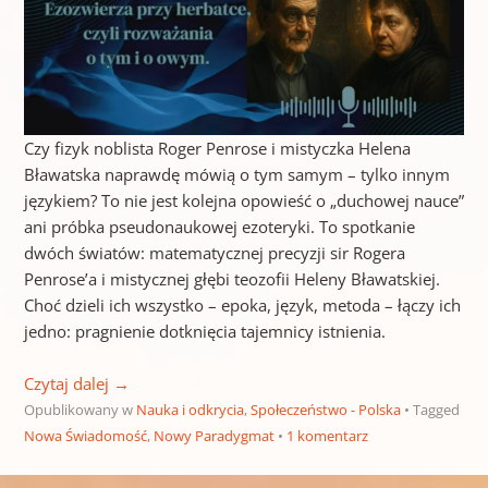
Czy fizyk noblista Roger Penrose i mistyczka Helena
Bławatska naprawdę mówią o tym samym – tylko innym
językiem? To nie jest kolejna opowieść o „duchowej nauce”
ani próbka pseudonaukowej ezoteryki. To spotkanie
dwóch światów: matematycznej precyzji sir Rogera
Penrose’a i mistycznej głębi teozofii Heleny Bławatskiej.
Choć dzieli ich wszystko – epoka, język, metoda – łączy ich
jedno: pragnienie dotknięcia tajemnicy istnienia.
Czytaj dalej
→
Opublikowany w
Nauka i odkrycia
,
Społeczeństwo - Polska
Tagged
Nowa Świadomość
,
Nowy Paradygmat
1 komentarz