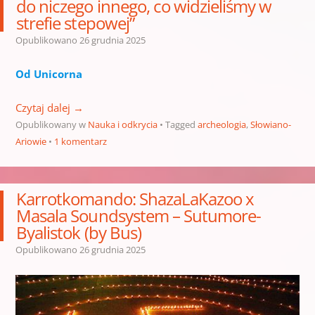
do niczego innego, co widzieliśmy w
strefie stepowej”
Opublikowano
26 grudnia 2025
Od Unicorna
Czytaj dalej
→
Opublikowany w
Nauka i odkrycia
Tagged
archeologia
,
Słowiano-
Ariowie
1 komentarz
Karrotkomando: ShazaLaKazoo x
Masala Soundsystem – Sutumore-
Byalistok (by Bus)
Opublikowano
26 grudnia 2025