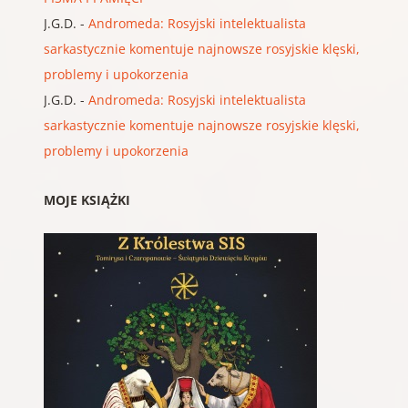
J.G.D.
-
Andromeda: Rosyjski intelektualista
sarkastycznie komentuje najnowsze rosyjskie klęski,
problemy i upokorzenia
J.G.D.
-
Andromeda: Rosyjski intelektualista
sarkastycznie komentuje najnowsze rosyjskie klęski,
problemy i upokorzenia
MOJE KSIĄŻKI