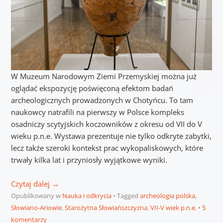
W Muzeum Narodowym Ziemi Przemyskiej można już
oglądać ekspozycję poświęconą efektom badań
archeologicznych prowadzonych w Chotyńcu. To tam
naukowcy natrafili na pierwszy w Polsce kompleks
osadniczy scytyjskich koczowników z okresu od VII do V
wieku p.n.e. Wystawa prezentuje nie tylko odkryte zabytki,
lecz także szeroki kontekst prac wykopaliskowych, które
trwały kilka lat i przyniosły wyjątkowe wyniki.
Czytaj dalej
→
Opublikowany w
Nauka i odkrycia
Tagged
archeologia polska
,
Słowiano-Ariowie
,
Starożytna Słowiańszczyzna
,
VII-V wiek p.n.e.
5
komentarzy