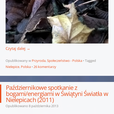
Czytaj dalej
→
Opublikowany w
Przyroda
,
Społeczeństwo - Polska
Tagged
Nielepice
,
Polska
26 komentarzy
Październikowe spotkanie z
bogami/energiami w Świątyni Światła w
Nielepicach (2011)
Opublikowano
8 października 2013