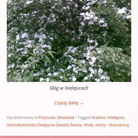
Głóg w Nielepicach
Czytaj dalej
→
Opublikowany w
Przyroda
,
Słowianie
Tagged
Kraków
,
Nielepice
,
Starosłowiańska Świątynia Światła Świata
,
Wisła
,
woda
Skomentuj