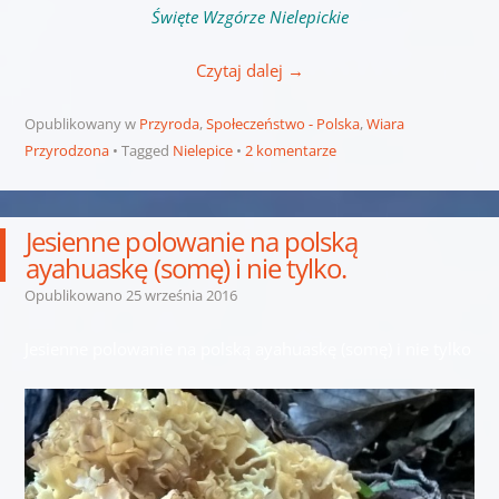
Święte Wzgórze Nielepickie
Czytaj dalej
→
Opublikowany w
Przyroda
,
Społeczeństwo - Polska
,
Wiara
Przyrodzona
Tagged
Nielepice
2 komentarze
Jesienne polowanie na polską
ayahuaskę (somę) i nie tylko.
Opublikowano
25 września 2016
Jesienne polowanie na polską ayahuaskę (somę) i nie tylko