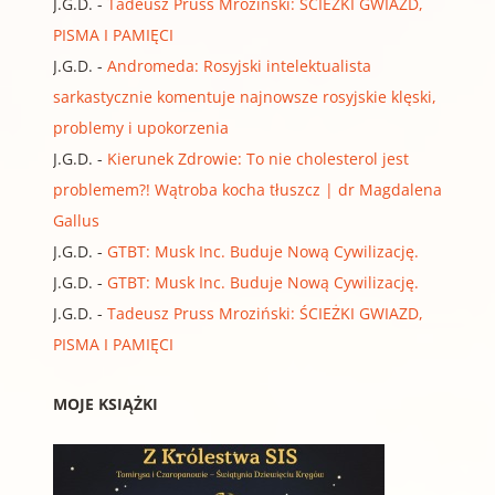
J.G.D.
-
Tadeusz Pruss Mroziński: ŚCIEŻKI GWIAZD,
PISMA I PAMIĘCI
J.G.D.
-
Andromeda: Rosyjski intelektualista
sarkastycznie komentuje najnowsze rosyjskie klęski,
problemy i upokorzenia
J.G.D.
-
Kierunek Zdrowie: To nie cholesterol jest
problemem?! Wątroba kocha tłuszcz | dr Magdalena
Gallus
J.G.D.
-
GTBT: Musk Inc. Buduje Nową Cywilizację.
J.G.D.
-
GTBT: Musk Inc. Buduje Nową Cywilizację.
J.G.D.
-
Tadeusz Pruss Mroziński: ŚCIEŻKI GWIAZD,
PISMA I PAMIĘCI
MOJE KSIĄŻKI