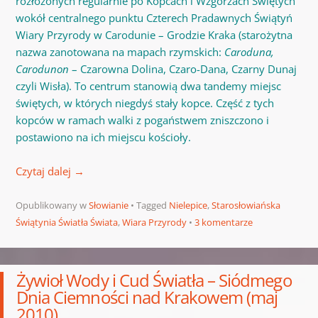
rozłożonych regularnie po Kopcach i Wzgórzach Świętych
wokół centralnego punktu Czterech Pradawnych Świątyń
Wiary Przyrody w Carodunie – Grodzie Kraka (starożytna
nazwa zanotowana na mapach rzymskich:
Caroduna,
Carodunon
– Czarowna Dolina, Czaro-Dana, Czarny Dunaj
czyli Wisła). To centrum stanowią dwa tandemy miejsc
świętych, w których niegdyś stały kopce. Część z tych
kopców w ramach walki z pogaństwem zniszczono i
postawiono na ich miejscu kościoły.
Czytaj dalej
→
Opublikowany w
Słowianie
Tagged
Nielepice
,
Starosłowiańska
Świątynia Światła Świata
,
Wiara Przyrody
3 komentarze
Żywioł Wody i Cud Światła – Siódmego
Dnia Ciemności nad Krakowem (maj
2010)