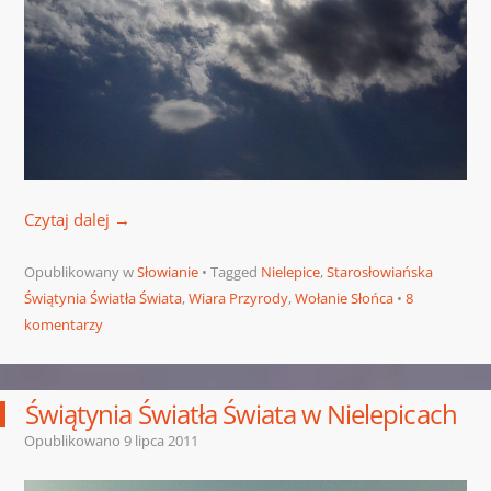
Czytaj dalej
→
Opublikowany w
Słowianie
Tagged
Nielepice
,
Starosłowiańska
Świątynia Światła Świata
,
Wiara Przyrody
,
Wołanie Słońca
8
komentarzy
Świątynia Światła Świata w Nielepicach
Opublikowano
9 lipca 2011