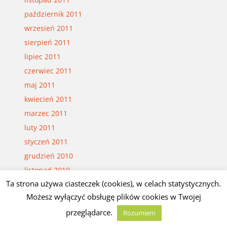
październik 2011
wrzesień 2011
sierpień 2011
lipiec 2011
czerwiec 2011
maj 2011
kwiecień 2011
marzec 2011
luty 2011
styczeń 2011
grudzień 2010
listopad 2010
Ta strona używa ciasteczek (cookies), w celach statystycznych.
październik 2010
Możesz wyłączyć obsługę plików cookies w Twojej
wrzesień 2010
przeglądarce.
sierpień 2010
Rozumiem
lipiec 2010