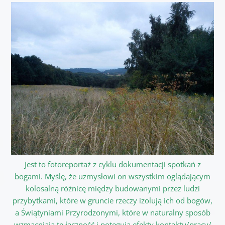
Jest to fotoreportaż z cyklu dokumentacji spotkań z
bogami. Myślę, że uzmysłowi on wszystkim oglądającym
kolosalną różnicę między budowanymi przez ludzi
przybytkami, które w gruncie rzeczy izolują ich od bogów,
a Świątyniami Przyrodzonymi, które w naturalny sposób
wzmacniają tę łączność i potęgują efekty kontaktu/pracy/