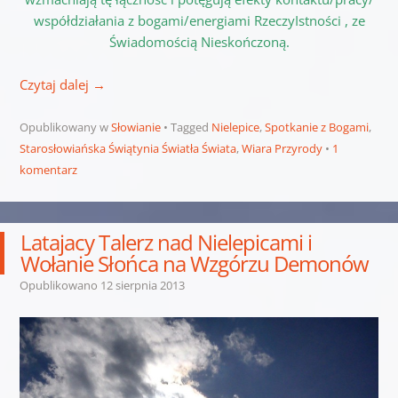
współdziałania z bogami/energiami RzeczyIstności , ze
Świadomością Nieskończoną.
Czytaj dalej
→
Opublikowany w
Słowianie
Tagged
Nielepice
,
Spotkanie z Bogami
,
Starosłowiańska Świątynia Światła Świata
,
Wiara Przyrody
1
komentarz
Latajacy Talerz nad Nielepicami i
Wołanie Słońca na Wzgórzu Demonów
Opublikowano
12 sierpnia 2013