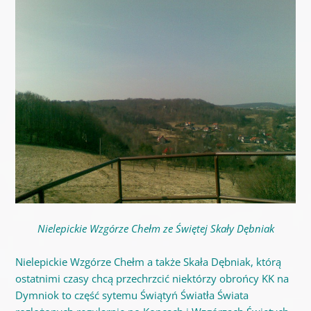
Nielepickie Wzgórze Chełm ze Świętej Skały Dębniak
Nielepickie Wzgórze Chełm a także Skała Dębniak, którą
ostatnimi czasy chcą przechrzcić niektórzy obrońcy KK na
Dymniok to część sytemu Świątyń Światła Świata