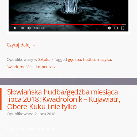
Czytaj dalej
→
Opublikowany w
Sztuka
Tagged
gędźba
,
hudba
,
muzyka
,
świadomość
1 komentarz
Słowiańska hudba/gędźba miesiąca
lipca 2018: Kwadrofonik – Kujawiatr,
Obere-Kuku i nie tylko
Opublikowano
2 lipca 2018
Kwadrofonik -Kujawiatr