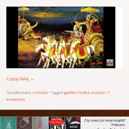
Czytaj dalej
→
Opublikowany w
Sztuka
Tagged
gędźba
,
hudba
,
muzyka
1
komentarz