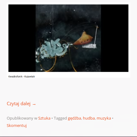
Czytaj dalej
→
Opublikowany w
Sztuka
Tagged
gędźba
,
hudba
,
muzyka
Skomentuj