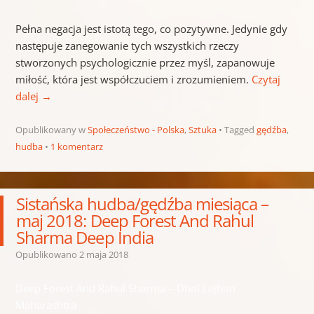
Pełna negacja jest istotą tego, co pozytywne. Jedynie gdy
następuje zanegowanie tych wszystkich rzeczy
stworzonych psychologicznie przez myśl, zapanowuje
miłość, która jest współczuciem i zrozumieniem.
Czytaj
dalej
→
Opublikowany w
Społeczeństwo - Polska
,
Sztuka
Tagged
gędźba
,
hudba
1 komentarz
Sistańska hudba/gędźba miesiąca –
maj 2018: Deep Forest And Rahul
Sharma Deep India
Opublikowano
2 maja 2018
Deep Forest And Rahul Sharma – Dhol Lejhim
Maharashtra