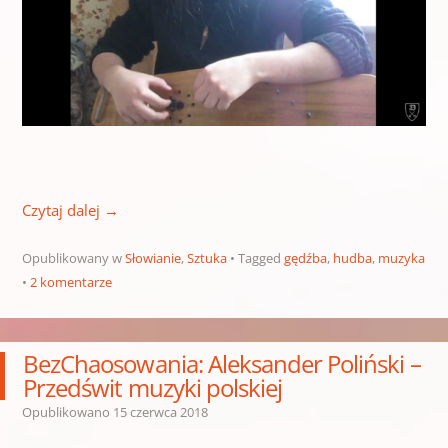
Czytaj dalej
→
Opublikowany w
Słowianie
,
Sztuka
Tagged
gędźba
,
hudba
,
muzyka
2 komentarze
BezChaosowania: Aleksander Poliński –
Przedświt muzyki polskiej
Opublikowano
15 czerwca 2018