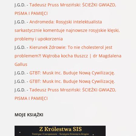
J.G.D.
-
Tadeusz Pruss Mroziński: ŚCIEŻKI GWIAZD,
PISMA I PAMIĘCI
J.G.D.
-
Andromeda: Rosyjski intelektualista
sarkastycznie komentuje najnowsze rosyjskie klęski,
problemy i upokorzenia
J.G.D.
-
Kierunek Zdrowie: To nie cholesterol jest
problemem?! Wątroba kocha tłuszcz | dr Magdalena
Gallus
J.G.D.
-
GTBT: Musk Inc. Buduje Nową Cywilizację.
J.G.D.
-
GTBT: Musk Inc. Buduje Nową Cywilizację.
J.G.D.
-
Tadeusz Pruss Mroziński: ŚCIEŻKI GWIAZD,
PISMA I PAMIĘCI
MOJE KSIĄŻKI