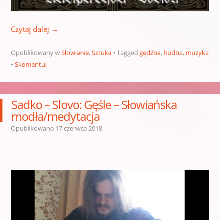
Czytaj dalej
→
Opublikowany w
Słowianie
,
Sztuka
Tagged
gędźba
,
hudba
,
muzyka
Skomentuj
Sadkо – Slovo: Gęśle – Słowiańska
modła/medytacja
Opublikowano
17 czerwca 2018
Sadkо – Slovo: Gęśle – Słowiańska modła/medytacja