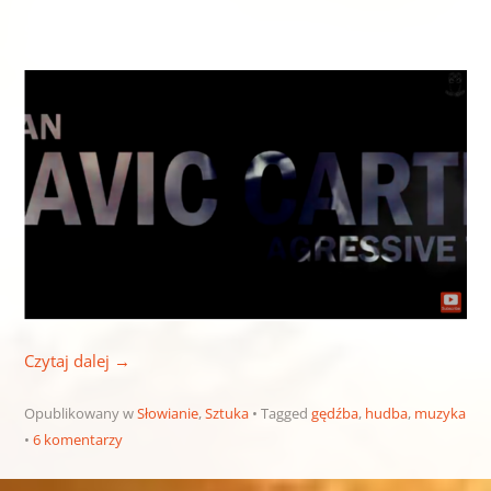
Slavic Cartel ; Agressive Trap Music (Balkan)
Czytaj dalej
→
Opublikowany w
Słowianie
,
Sztuka
Tagged
gędźba
,
hudba
,
muzyka
6 komentarzy