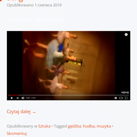
Opublikowano
1 czerwca 2019
Deep Forest – Marta’s Song
Czytaj dalej
→
Opublikowany w
Sztuka
Tagged
gędźba
,
hudba
,
muzyka
Skomentuj