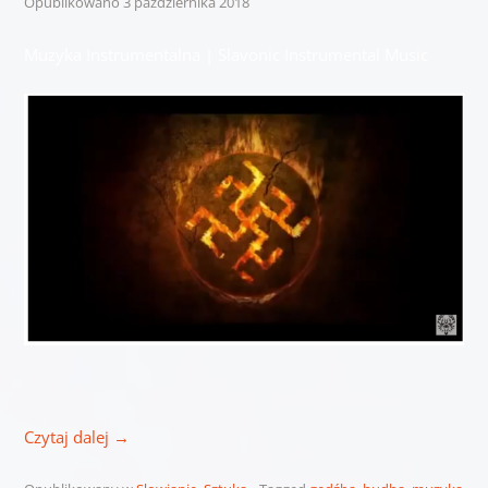
Opublikowano
3 października 2018
Muzyka Instrumentalna | Slavonic Instrumental Music
Czytaj dalej
→