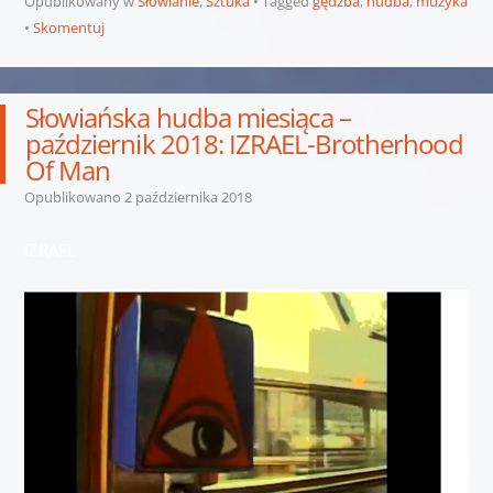
Opublikowany w
Słowianie
,
Sztuka
Tagged
gędźba
,
hudba
,
muzyka
Skomentuj
Słowiańska hudba miesiąca –
październik 2018: IZRAEL-Brotherhood
Of Man
Opublikowano
2 października 2018
IZRAEL