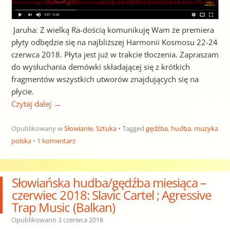
Jaruha: Z wielką Ra-dością komunikuję Wam że premiera
płyty odbędzie się na najbliższej Harmonii Kosmosu 22-24
czerwca 2018. Płyta jest już w trakcie tłoczenia. Zapraszam
do wysłuchania demówki składającej się z krótkich
fragmentów wszystkich utworów znajdujących się na
płycie.
Czytaj dalej
→
Opublikowany w
Słowianie
,
Sztuka
Tagged
gędźba
,
hudba
,
muzyka
polska
1 komentarz
Słowiańska hudba/gędźba miesiąca –
czerwiec 2018: Slavic Cartel ; Agressive
Trap Music (Balkan)
Opublikowano
3 czerwca 2018