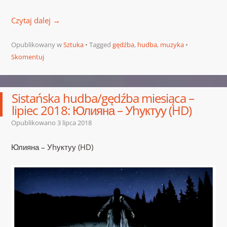
Czytaj dalej
→
Opublikowany w
Sztuka
Tagged
gędźba
,
hudba
,
muzyka
Skomentuj
Sistańska hudba/gędźba miesiąca –
lipiec 2018: Юлияна – Уhуктуу (HD)
Opublikowano
3 lipca 2018
Юлияна – Уhуктуу (HD)