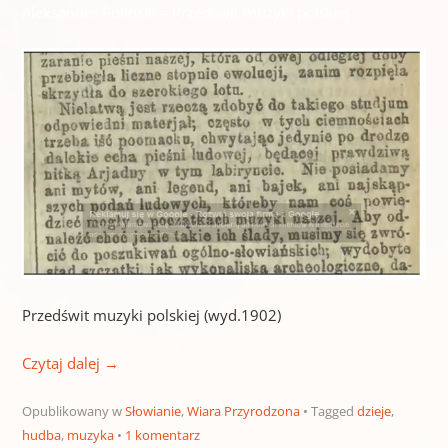
Aleksander Poliński – Przedświt muzyki polskiej
Przedświt muzyki polskiej (wyd.1902)
Czytaj dalej
→
Opublikowany w
Słowianie
,
Wiara Przyrodzona
Tagged
dzieje
,
hudba
,
muzyka
1 komentarz