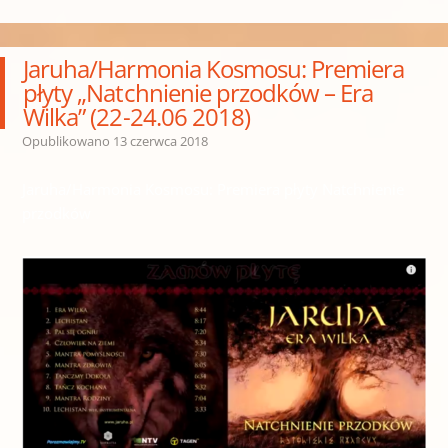
Jaruha/Harmonia Kosmosu: Premiera
płyty „Natchnienie przodków – Era
Wilka” (22-24.06 2018)
Opublikowano
13 czerwca 2018
Jaruha/Harmonia Kosmosu: Premiera płyty Natchnienie
przodków