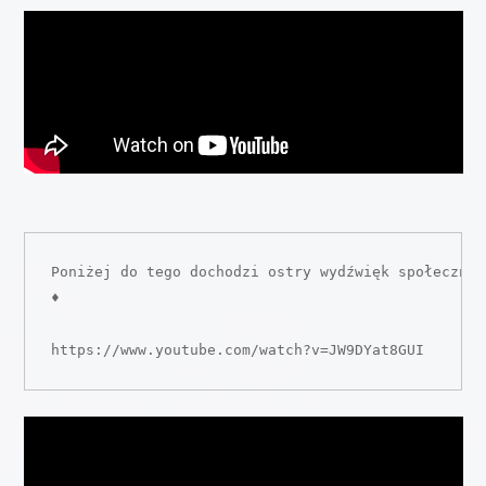
Poniżej do tego dochodzi ostry wydźwięk społeczny 
♦

https://www.youtube.com/watch?v=JW9DYat8GUI