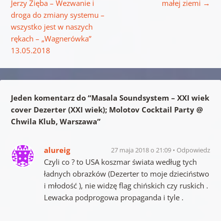
Jerzy Zięba – Wezwanie i
małej ziemi
→
droga do zmiany systemu –
wszystko jest w naszych
rękach – „Wagnerówka”
13.05.2018
Jeden komentarz do “
Masala Soundsystem – XXI wiek
cover Dezerter (XXI wiek); Molotov Cocktail Party @
Chwila Klub, Warszawa
”
alureig
27 maja 2018 o 21:09
Odpowiedz
Czyli co ? to USA koszmar świata według tych
ładnych obrazków (Dezerter to moje dzieciństwo
i młodość ), nie widzę flag chińskich czy ruskich .
Lewacka podprogowa propaganda i tyle .