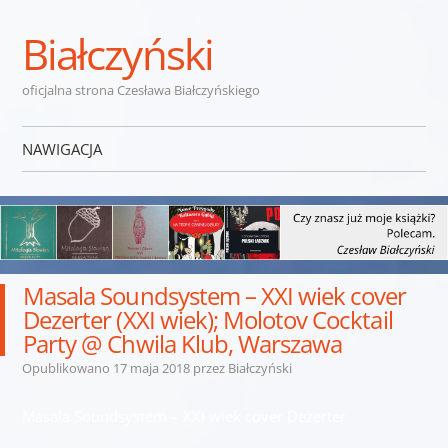
Białczyński
oficjalna strona Czesława Białczyńskiego
NAWIGACJA
Przejdź do treści
Masala Soundsystem – XXI wiek cover
Dezerter (XXI wiek); Molotov Cocktail
Party @ Chwila Klub, Warszawa
Opublikowano
17 maja 2018
przez
Białczyński
Masala Soundsystem – XXI wiek cover Dezerter