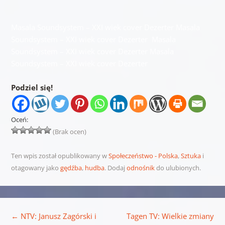
Masala Soundsystem – XXI wiek cover Dezerter Masala
Soundsystem – XXI wiek cover Dezerter Masala
Soundsystem – XXI wiek cover Dezerter Masala
Soundsystem – XXI wiek cover Dezerter
Podziel się!
Oceń:
(Brak ocen)
Ten wpis został opublikowany w
Społeczeństwo - Polska
,
Sztuka
i
otagowany jako
gędźba
,
hudba
. Dodaj
odnośnik
do ulubionych.
Nawigacja wpisu
←
NTV: Janusz Zagórski i
Tagen TV: Wielkie zmiany