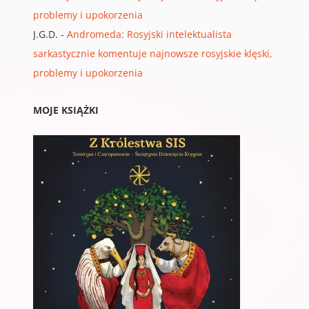
problemy i upokorzenia
J.G.D.
-
Andromeda: Rosyjski intelektualista
sarkastycznie komentuje najnowsze rosyjskie klęski,
problemy i upokorzenia
MOJE KSIĄŻKI