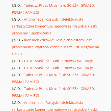
J.G.D.
-
Tadeusz Pruss Mroziński: ŚCIEŻKI GWIAZD,
PISMA I PAMIĘCI
J.G.D.
-
Andromeda: Rosyjski intelektualista
sarkastycznie komentuje najnowsze rosyjskie klęski,
problemy i upokorzenia
J.G.D.
-
Kierunek Zdrowie: To nie cholesterol jest
problemem?! Wątroba kocha tłuszcz | dr Magdalena
Gallus
J.G.D.
-
GTBT: Musk Inc. Buduje Nową Cywilizację.
J.G.D.
-
GTBT: Musk Inc. Buduje Nową Cywilizację.
J.G.D.
-
Tadeusz Pruss Mroziński: ŚCIEŻKI GWIAZD,
PISMA I PAMIĘCI
J.G.D.
-
Tadeusz Pruss Mroziński: ŚCIEŻKI GWIAZD,
PISMA I PAMIĘCI
J.G.D.
-
Andromeda: Rosyjski intelektualista
sarkastycznie komentuje najnowsze rosyjskie klęski,