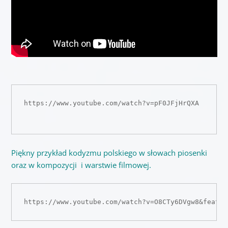
https://www.youtube.com/watch?v=pF0JFjHrQXA

Piękny przykład kodyzmu polskiego w słowach piosenki
oraz w kompozycji i warstwie filmowej.
https://www.youtube.com/watch?v=O8CTy6DVgw8&featur