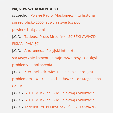
NAJNOWSZE KOMENTARZE
szczecho
-
Polskie Radio: Masłomęcz – tu historia
sprzed blisko 2000 lat wciąż żyje tuż pod
powierzchnią ziemi
J.G.D.
-
Tadeusz Pruss Mroziński: ŚCIEŻKI GWIAZD,
PISMA I PAMIĘCI
J.G.D.
-
Andromeda: Rosyjski intelektualista
sarkastycznie komentuje najnowsze rosyjskie klęski,
problemy i upokorzenia
J.G.D.
-
Kierunek Zdrowie: To nie cholesterol jest
problemem?! Wątroba kocha tłuszcz | dr Magdalena
Gallus
J.G.D.
-
GTBT: Musk Inc. Buduje Nową Cywilizację.
J.G.D.
-
GTBT: Musk Inc. Buduje Nową Cywilizację.
J.G.D.
-
Tadeusz Pruss Mroziński: ŚCIEŻKI GWIAZD,