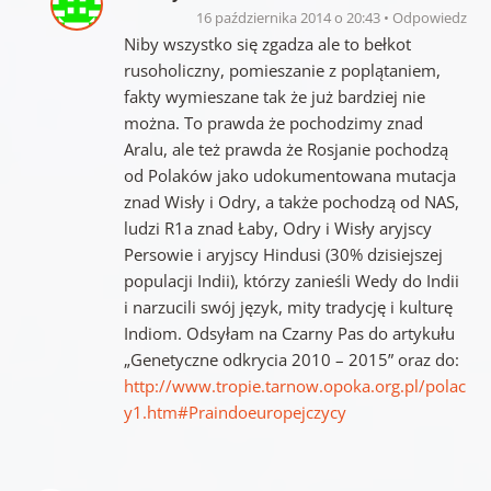
16 października 2014 o 20:43
Odpowiedz
Niby wszystko się zgadza ale to bełkot
rusoholiczny, pomieszanie z poplątaniem,
fakty wymieszane tak że już bardziej nie
można. To prawda że pochodzimy znad
Aralu, ale też prawda że Rosjanie pochodzą
od Polaków jako udokumentowana mutacja
znad Wisły i Odry, a także pochodzą od NAS,
ludzi R1a znad Łaby, Odry i Wisły aryjscy
Persowie i aryjscy Hindusi (30% dzisiejszej
populacji Indii), którzy zanieśli Wedy do Indii
i narzucili swój język, mity tradycję i kulturę
Indiom. Odsyłam na Czarny Pas do artykułu
„Genetyczne odkrycia 2010 – 2015” oraz do:
http://www.tropie.tarnow.opoka.org.pl/polac
y1.htm#Praindoeuropejczycy