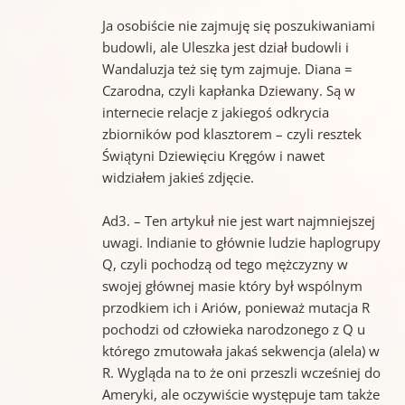
Ja osobiście nie zajmuję się poszukiwaniami
budowli, ale Uleszka jest dział budowli i
Wandaluzja też się tym zajmuje. Diana =
Czarodna, czyli kapłanka Dziewany. Są w
internecie relacje z jakiegoś odkrycia
zbiorników pod klasztorem – czyli resztek
Świątyni Dziewięciu Kręgów i nawet
widziałem jakieś zdjęcie.
Ad3. – Ten artykuł nie jest wart najmniejszej
uwagi. Indianie to głównie ludzie haplogrupy
Q, czyli pochodzą od tego mężczyzny w
swojej głównej masie który był wspólnym
przodkiem ich i Ariów, ponieważ mutacja R
pochodzi od człowieka narodzonego z Q u
którego zmutowała jakaś sekwencja (alela) w
R. Wygląda na to że oni przeszli wcześniej do
Ameryki, ale oczywiście występuje tam także