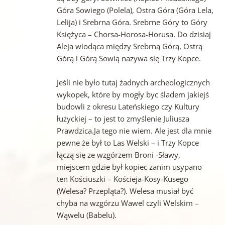
Góra Sowiego (Polela), Ostra Góra (Góra Lela,
Lelija) i Srebrna Góra. Srebrne Góry to Góry
Księżyca – Chorsa-Horosa-Horusa. Do dzisiaj
Aleja wiodąca między Srebrną Górą, Ostrą
Górą i Górą Sowią nazywa się Trzy Kopce.
Jeśli nie było tutaj żadnych archeologicznych
wykopek, które by mogły byc śladem jakiejś
budowli z okresu Lateńskiego czy Kultury
łużyckiej – to jest to zmyślenie Juliusza
Prawdzica.Ja tego nie wiem. Ale jest dla mnie
pewne że był to Las Welski – i Trzy Kopce
łączą się ze wzgórzem Broni -Sławy,
miejscem gdzie był kopiec zanim usypano
ten Kościuszki – Kościeja-Kosy-Kusego
(Welesa? Przepląta?). Welesa musiał być
chyba na wzgórzu Wawel czyli Welskim –
Wąwelu (Babelu).