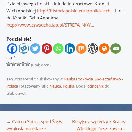
Dzielnicowego Polski. Link do internetowej Kroniki
Wielkopolskiej
http://historiapolski.eu/kronika-lech…
Link
do Kroniki Galla Anonima
http://www.zswsucha.iap.pl/STREFA_N/W…
Podziel się!
Oceń:
(Brak ocen)
Ten wpis został opublikowany w
Nauka i odkrycia
,
Społeczeństwo -
Polska
i otagowany jako
Nauka
,
Polska
. Dodaj
odnośnik
do
ulubionych.
Nawigacja wpisu
←
Czarna Sotnia spod Ślęży
Rosyjscy szpiedzy z Krainy
wyniosła na ołtarze
Wielkiego Deszczowca –