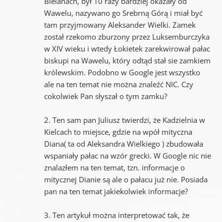
Bielanach, był 10 razy bardziej okazały od
Wawelu, nazywano go Srebrną Górą i miał być
tam przyjmowany Aleksander Wielki. Zamek
został rzekomo zburzony przez Luksemburczyka
w XIV wieku i wtedy Łokietek zarekwirował pałac
biskupi na Wawelu, który odtąd stał sie zamkiem
królewskim. Podobno w Google jest wszystko
ale na ten temat nie można znaleźć NIC. Czy
cokolwiek Pan słyszał o tym zamku?
2. Ten sam pan Juliusz twierdzi, że Kadzielnia w
Kielcach to miejsce, gdzie na wpół mityczna
Diana( ta od Aleksandra Wielkiego ) zbudowała
wspaniały pałac na wzór grecki. W Google nic nie
znalazłem na ten temat, tzn. informacje o
mitycznej Dianie są ale o pałacu już nie. Posiada
pan na ten temat jakiekolwiek informacje?
3. Ten artykuł można interpretować tak, że