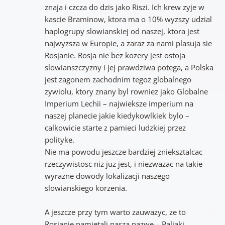
znaja i czcza do dzis jako Riszi. Ich krew zyje w
kascie Braminow, ktora ma o 10% wyzszy udzial
haplogrupy slowianskiej od naszej, ktora jest
najwyzsza w Europie, a zaraz za nami plasuja sie
Rosjanie. Rosja nie bez kozery jest ostoja
slowianszczyzny i jej prawdziwa potega, a Polska
jest zagonem zachodnim tegoz globalnego
zywiolu, ktory znany byl rowniez jako Globalne
Imperium Lechii – najwieksze imperium na
naszej planecie jakie kiedykowlkiek bylo –
calkowicie starte z pamieci ludzkiej przez
polityke.
Nie ma powodu jeszcze bardziej znieksztalcac
rzeczywistosc niz juz jest, i niezwazac na takie
wyrazne dowody lokalizacji naszego
slowianskiego korzenia.
A jeszcze przy tym warto zauwazyc, ze to
Rosjanie pamietali nasza nazwe – Paljaki,