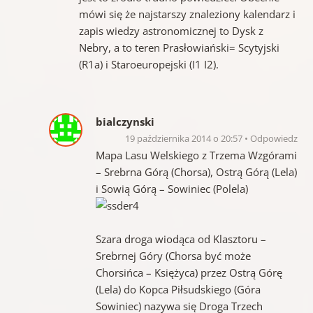
mówi się że najstarszy znaleziony kalendarz i
zapis wiedzy astronomicznej to Dysk z
Nebry, a to teren Prasłowiański= Scytyjski
(R1a) i Staroeuropejski (I1 I2).
bialczynski
19 października 2014 o 20:57
Odpowiedz
Mapa Lasu Welskiego z Trzema Wzgórami
– Srebrna Górą (Chorsa), Ostrą Górą (Lela)
i Sowią Górą – Sowiniec (Polela)
Szara droga wiodąca od Klasztoru –
Srebrnej Góry (Chorsa być może
Chorsińca – Księżyca) przez Ostrą Górę
(Lela) do Kopca Piłsudskiego (Góra
Sowiniec) nazywa się Droga Trzech