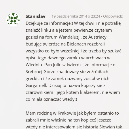
Stanislav
19 października 2014 o 23:24
Odpowiedz
Dziękuje za informacje:) W tej chwili nie potrafię
znaleźć linku ale jestem pewien,że czytałem
gdzieś na forum Wandaluzji, że Austriacy
budując twierdzę na Bielanach rozebrali
wszystko co było wcześniej i że trzeba by szukać
opisu tego dawnego zamku w archiwach w
Wiedniu. Pan Juliusz twierdzi, że informacje o
Srebrnej Górze znajdowały sie w źródłach
greckich i że zamek nazwany został w nich
Gargamell. Dzisiaj ta nazwa kojarzy sie z
czarownikiem i jego kotem klakierem, nie wiem
co miała oznaczać wtedy:)
Mam rodzinę w Krakowie jak byłem ostatnio to
zabrali mnie właśnie na ten kopiec:) Jeszcze
wtedy nie interesowałem sie historią Slowian tak