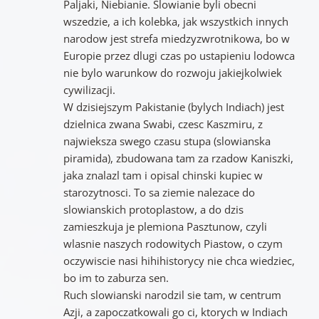
Paljaki, Niebianie. Slowianie byli obecni
wszedzie, a ich kolebka, jak wszystkich innych
narodow jest strefa miedzyzwrotnikowa, bo w
Europie przez dlugi czas po ustapieniu lodowca
nie bylo warunkow do rozwoju jakiejkolwiek
cywilizacji.
W dzisiejszym Pakistanie (bylych Indiach) jest
dzielnica zwana Swabi, czesc Kaszmiru, z
najwieksza swego czasu stupa (slowianska
piramida), zbudowana tam za rzadow Kaniszki,
jaka znalazl tam i opisal chinski kupiec w
starozytnosci. To sa ziemie nalezace do
slowianskich protoplastow, a do dzis
zamieszkuja je plemiona Pasztunow, czyli
wlasnie naszych rodowitych Piastow, o czym
oczywiscie nasi hihihistorycy nie chca wiedziec,
bo im to zaburza sen.
Ruch slowianski narodzil sie tam, w centrum
Azji, a zapoczatkowali go ci, ktorych w Indiach