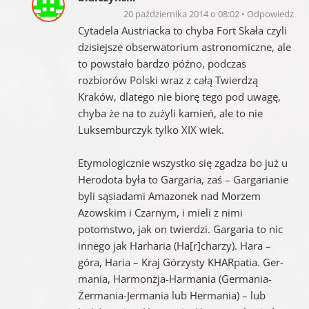
20 października 2014 o 08:02
Odpowiedz
Cytadela Austriacka to chyba Fort Skała czyli
dzisiejsze obserwatorium astronomiczne, ale
to powstało bardzo późno, podczas
rozbiorów Polski wraz z całą Twierdzą
Kraków, dlatego nie biorę tego pod uwagę,
chyba że na to zużyli kamień, ale to nie
Luksemburczyk tylko XIX wiek.
Etymologicznie wszystko się zgadza bo już u
Herodota była to Gargaria, zaś – Gargarianie
byli sąsiadami Amazonek nad Morzem
Azowskim i Czarnym, i mieli z nimi
potomstwo, jak on twierdzi. Gargaria to nic
innego jak Harharia (Ha[r]charzy). Hara –
góra, Haria – Kraj Górzysty KHARpatia. Ger-
mania, Harmonżja-Harmania (Germania-
Żermania-Jermania lub Hermania) – lub