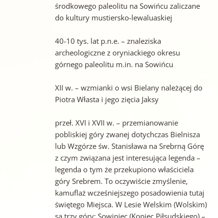
środkowego paleolitu na Sowińcu zaliczane
do kultury mustiersko-lewaluaskiej
40-10 tys. lat p.n.e. – znaleziska
archeologiczne z oryniackiego okresu
górnego paleolitu m.in. na Sowińcu
XII w. – wzmianki o wsi Bielany należącej do
Piotra Własta i jego zięcia Jaksy
przeł. XVI i XVII w. – przemianowanie
pobliskiej góry zwanej dotychczas Bielnisza
lub Wzgórze św. Stanisława na Srebrną Górę
z czym związana jest interesująca legenda –
legenda o tym że przekupiono właściciela
góry Srebrem. To oczywiście zmyślenie,
kamuflaż wcześniejszego posadowienia tutaj
świętego Miejsca. W Lesie Welskim (Wolskim)
są trzy góry: Sowiniec (Kopiec Piłsudskiego) –