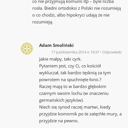
co nie przyjmują komunii itp – byle liczba
rosła. Biedni ortodoksi z Polski nie rozumieją
o co chodzi, albo hipokryci udają że nie
rozumieją.
Adam Smoliński
17 października 2014 o 19:37
Odpowiedz
Jakie małpy, taki cyrk.
Pytaniem jest, czy Ci, co kościół
wykluczał, tak bardzo tęsknią za tym
powrotem na spuchnięte łono.?
Raczej mają to w bardzo głębokim
czarnym swoim lochu (w znaczeniu
germańskich języków).
Niech się synod raczej martwi, kiedy
przyjdzie komornik po te zatęchłe mury, a
przyjdzie na pewno.