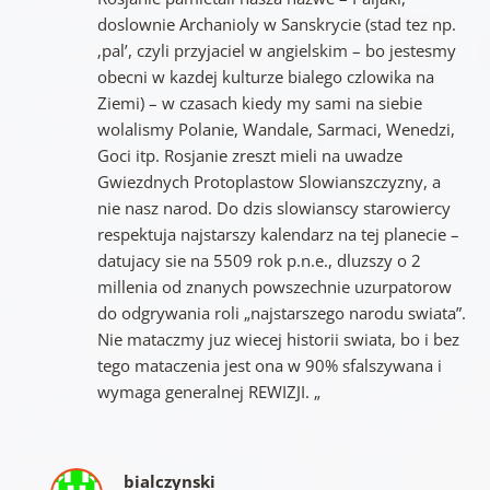
doslownie Archanioly w Sanskrycie (stad tez np.
‚pal’, czyli przyjaciel w angielskim – bo jestesmy
obecni w kazdej kulturze bialego czlowika na
Ziemi) – w czasach kiedy my sami na siebie
wolalismy Polanie, Wandale, Sarmaci, Wenedzi,
Goci itp. Rosjanie zreszt mieli na uwadze
Gwiezdnych Protoplastow Slowianszczyzny, a
nie nasz narod. Do dzis slowianscy starowiercy
respektuja najstarszy kalendarz na tej planecie –
datujacy sie na 5509 rok p.n.e., dluzszy o 2
millenia od znanych powszechnie uzurpatorow
do odgrywania roli „najstarszego narodu swiata”.
Nie mataczmy juz wiecej historii swiata, bo i bez
tego mataczenia jest ona w 90% sfalszywana i
wymaga generalnej REWIZJI. „
bialczynski