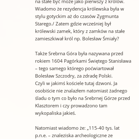
na stałe być może jako pierwszy z królów.
Wiadomo że rezydencja królewska była w
stylu gotyckim aż do czasów Zygmunta
Starego./ Zatem gdzie wcześniej był
królewski zamek, który z zamków na stałe
zamieszkiwał król np. Bolesław Śmiały?
Także Srebrna Góra była nazywana przed
rokiem 1604 Pagórkami Świętego Stanisława
– tego samego którego poćwiartował
Bolesław Szczodry, za zdradę Polski.
Czyli w jakimś kościele tutaj dzwoni. Ja
osobiście nie znalazłem natomiast żadnego
śladu o tym co było na Srebrnej Górze przed
Klasztorem i czy prowadzono tam
wykopaliska jakieś.
Natomiast wiadomo że: „115-40 tys. lat
p.n.e. – znaleziska archeologiczne ze