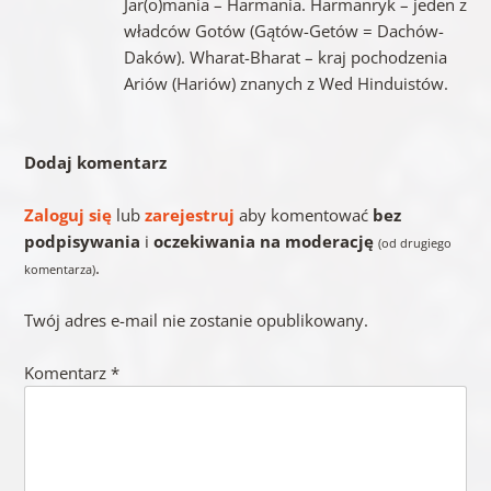
Jar(o)mania – Harmania. Harmanryk – jeden z
władców Gotów (Gątów-Getów = Dachów-
Daków). Wharat-Bharat – kraj pochodzenia
Ariów (Hariów) znanych z Wed Hinduistów.
Dodaj komentarz
Zaloguj się
lub
zarejestruj
aby komentować
bez
podpisywania
i
oczekiwania na moderację
(od drugiego
.
komentarza)
Twój adres e-mail nie zostanie opublikowany.
Komentarz
*