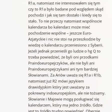
R1a, natomiast nie interesowałem się tym
czy to R1a było badane pod względem skąd
pochodzi i jak się tam dostało i kiedy się to
stało. To nie przeczy natomiast wspólnocie
kalendarza bo kalendarz może mieć
pochodzenie wspólne – jeszcze Euro-
Azjatyckie i nic nie stoi na przeszkodzie by
wiedzę o kalendarzu przeniesiono z Syberii.
Jeżeli jednak przenieśli go ludzie o hg Q to
trzeba powiedzieć, że byli oni przodkami
Praindoeuropejczyków, ale nie byli ani
Praindoeuropejczykami ani tym bardziej
Słowianami. Za Ariów uważa się R1a i R1b,
natomiast już R2 mówi językiem
drawidyjskim który jest uważany za
pokrewny indoeuropejskim, ale nie tożsamy.
Słowianie i Majowie mogą posługiwać się
kalendarzem, który ma jedno źródło. Gdzie
jest to źródło trudno powiedzieć. Obecnie