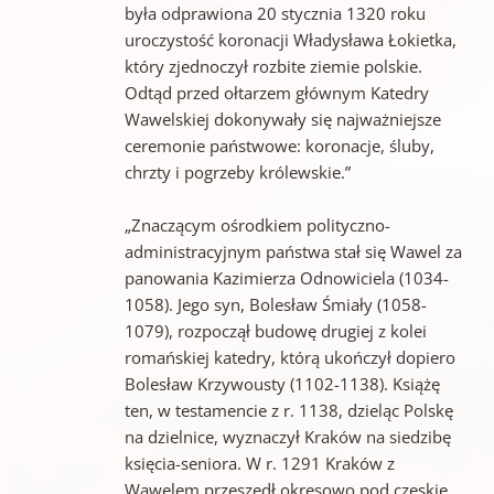
była odprawiona 20 stycznia 1320 roku
uroczystość koronacji Władysława Łokietka,
który zjednoczył rozbite ziemie polskie.
Odtąd przed ołtarzem głównym Katedry
Wawelskiej dokonywały się najważniejsze
ceremonie państwowe: koronacje, śluby,
chrzty i pogrzeby królewskie.”
„Znaczącym ośrodkiem polityczno-
administracyjnym państwa stał się Wawel za
panowania Kazimierza Odnowiciela (1034-
1058). Jego syn, Bolesław Śmiały (1058-
1079), rozpoczął budowę drugiej z kolei
romańskiej katedry, którą ukończył dopiero
Bolesław Krzywousty (1102-1138). Książę
ten, w testamencie z r. 1138, dzieląc Polskę
na dzielnice, wyznaczył Kraków na siedzibę
księcia-seniora. W r. 1291 Kraków z
Wawelem przeszedł okresowo pod czeskie