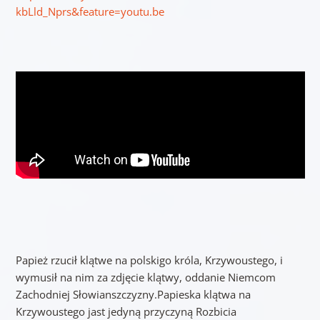
kbLld_Nprs&feature=youtu.be
Papież rzucił klątwe na polskigo króla, Krzywoustego, i
wymusił na nim za zdjęcie klątwy, oddanie Niemcom
Zachodniej Słowianszczyzny.Papieska klątwa na
Krzywoustego jast jedyną przyczyną Rozbicia