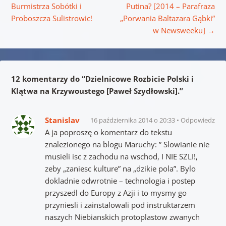
Burmistrza Sobótki i
Putina? [2014 – Parafraza
Proboszcza Sulistrowic!
„Porwania Baltazara Gąbki”
w Newsweeku]
→
12 komentarzy do “
Dzielnicowe Rozbicie Polski i
Klątwa na Krzywoustego [Paweł Szydłowski].
”
Stanislav
16 października 2014 o 20:33
Odpowiedz
A ja poproszę o komentarz do tekstu
znalezionego na blogu Maruchy: ” Slowianie nie
musieli isc z zachodu na wschod, I NIE SZLI!,
zeby „zaniesc kulture” na „dzikie pola”. Bylo
dokladnie odwrotnie – technologia i postep
przyszedl do Europy z Azji i to mysmy go
przyniesli i zainstalowali pod instruktarzem
naszych Niebianskich protoplastow zwanych