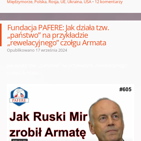
Międzymorze
,
Polska
,
Rosja
,
UE
,
Ukraina
,
USA
12 komentarzy
Fundacja PAFERE: Jak działa tzw.
„państwo” na przykładzie
„rewelacyjnego” czołgu Armata
Opublikowano
17 września 2024
Jak działa tzw. „państwo” na przykładzie „rewelacyjnego”
czołgu Armata