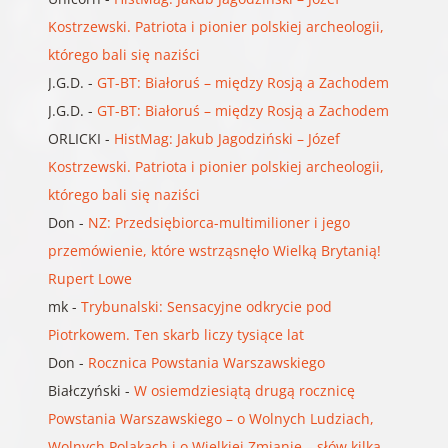
Kostrzewski. Patriota i pionier polskiej archeologii,
którego bali się naziści
J.G.D.
-
GT-BT: Białoruś – między Rosją a Zachodem
J.G.D.
-
GT-BT: Białoruś – między Rosją a Zachodem
ORLICKI
-
HistMag: Jakub Jagodziński – Józef
Kostrzewski. Patriota i pionier polskiej archeologii,
którego bali się naziści
Don
-
NZ: Przedsiębiorca-multimilioner i jego
przemówienie, które wstrząsnęło Wielką Brytanią!
Rupert Lowe
mk
-
Trybunalski: Sensacyjne odkrycie pod
Piotrkowem. Ten skarb liczy tysiące lat
Don
-
Rocznica Powstania Warszawskiego
Białczyński
-
W osiemdziesiątą drugą rocznicę
Powstania Warszawskiego – o Wolnych Ludziach,
Wolnych Polakach i o Wielkiej Zmianie – słów kilka