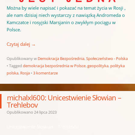
Można by wiele napisać i pokazać na temat życia w Rosji ,
ale nam dzisiaj niech wystarczy z nawiązką Andromeda o
Kamczatce i rosyjski Marsjanin o zwykłym pociągu w
Polsce.
Czytaj dalej
→
Opublikowany w
Demokracja Bezpośrednia
,
Społeczeństwo - Polska
Tagged
demokracja bezpośrednia w Polsce
,
geopolityka
,
polityka
polska
,
Rosja
3 komentarze
michalxl600: Unicestwienie Słowian –
Trehlebov
Opublikowano
24 lipca 2023
Unicestwienie Słowian – Trehlebov