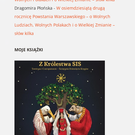
Dragomira Płońska
-
W osiemdziesiątą drugą
rocznicę Powstania Warszawskiego – o Wolnych
Ludziach, Wolnych Polakach i o Wielkiej Zmianie –
słów kilka
MOJE KSIĄŻKI