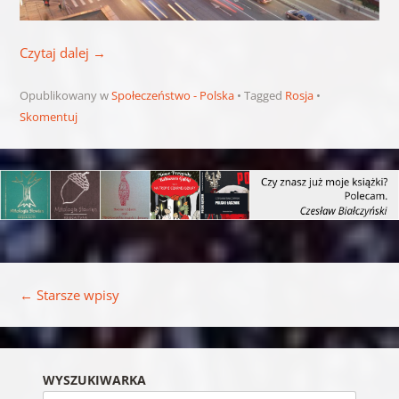
Czytaj dalej
→
Opublikowany w
Społeczeństwo - Polska
Tagged
Rosja
Skomentuj
Nawigacja wpisu
←
Starsze wpisy
WYSZUKIWARKA