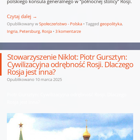
polskiego konsula generalnego w “północnej stolicy” Rosji.
Czytaj dalej
→
Opublikowany w
Społeczeństwo - Polska
Tagged
geopolityka
,
Ingria
,
Petersburg
,
Rosja
3 komentarze
Stowarzyszenie Niklot: Piotr Gursztyn:
Cywilizacyjna odrębność Rosji. Dlaczego
Rosja jest inna?
Opublikowano
10 marca 2025
Piotr Gursztyn: Cywilizacyjna odrębność Rosji. Dlaczego
Rosja jest inna?