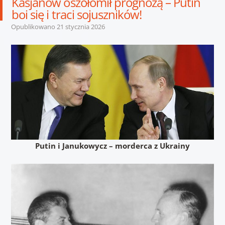
Kasjanow oszołomił prognozą – Putin
boi się i traci sojuszników!
Opublikowano
21 stycznia 2026
Putin i Janukowycz – morderca z Ukrainy