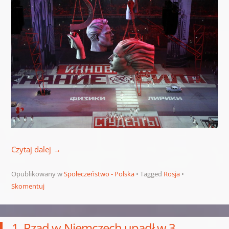
Czytaj dalej
→
Opublikowany w
Społeczeństwo - Polska
Tagged
Rosja
Skomentuj
1. Rząd w Niemczech upadł w 3