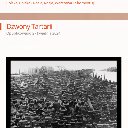
Polska
,
Polska - Rosja
,
Rosja
,
Warszawa
Skomentuj
Dzwony Tartarii
Opublikowano
27 kwietnia 2024
Dzwony Tartarii