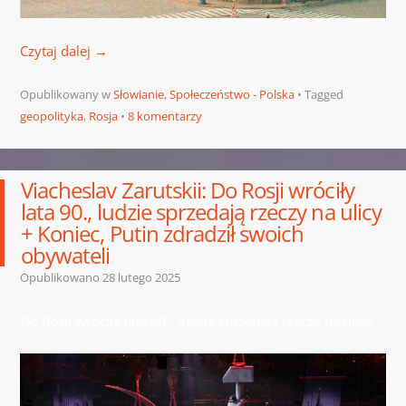
Czytaj dalej
→
Opublikowany w
Słowianie
,
Społeczeństwo - Polska
Tagged
geopolityka
,
Rosja
8 komentarzy
Viacheslav Zarutskii: Do Rosji wróciły
lata 90., ludzie sprzedają rzeczy na ulicy
+ Koniec, Putin zdradził swoich
obywateli
Opublikowano
28 lutego 2025
Do Rosji wróciły lata 90., ludzie sprzedają rzeczy na ulicy