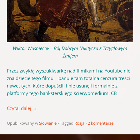
Wiktor Wasniecov – Bój Dobryni Nikitycza z Trzygłowym
Żmijem
Przez zwykłą wyszukiwarkę nad filmikami na Youtube nie
znajdziecie tego filmu – panuje tam totalna cenzura treści
nawet tych, które dopuścili i nie usunęli formalnie z
platformy tego banksterskiego ścierwomedium. CB
Czytaj dalej
→
Opublikowany w
Słowianie
Tagged
Rosja
2 komentarze