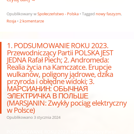
Opublikowany w
Społeczeństwo - Polska
Tagged
nowy faszyzm
,
Rosja
2 komentarze
1. PODSUMOWANIE ROKU 2023.
Przewodniczący Partii POLSKA JEST
JEDNA Rafał Piech; 2. Andromeda:
Realia życia na Kamczatce. Erupcje
wulkanów, poligony jądrowe, dzika
przyroda i obłędne widoki; 3.
МАРСИАНИН: ОБЫЧНАЯ
ЭЛЕКТРИЧКА В ПОЛЬШЕ
(MARSJANIN: Zwykły pociąg elektryczny
w Polsce)
Opublikowano
3 stycznia 2024
PODSUMOWANIE ROKU 2023. Przewodniczący Partii