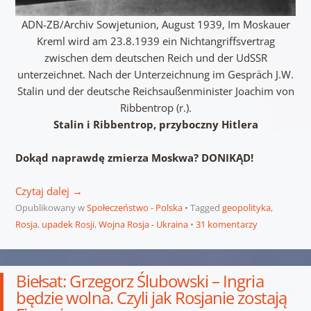
ADN-ZB/Archiv Sowjetunion, August 1939, Im Moskauer
Kreml wird am 23.8.1939 ein Nichtangriffsvertrag
zwischen dem deutschen Reich und der UdSSR
unterzeichnet. Nach der Unterzeichnung im Gespräch J.W.
Stalin und der deutsche Reichsaußenminister Joachim von
Ribbentrop (r.).
Stalin i Ribbentrop, przyboczny Hitlera
Dokąd naprawdę zmierza Moskwa?
DONIKĄD!
Czytaj dalej
→
Opublikowany w
Społeczeństwo - Polska
Tagged
geopolityka
,
Rosja
,
upadek Rosji
,
Wojna Rosja - Ukraina
31 komentarzy
Biełsat: Grzegorz Ślubowski – Ingria
będzie wolna. Czyli jak Rosjanie zostają