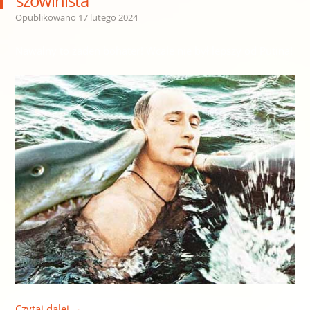
szowinista”
Opublikowano
17 lutego 2024
Nawalny to żaden bohater! Wcale nie był lepszy od Putina!
Czytaj dalej
→