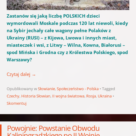
Zastanów się jaką liczbę POLSKICH dzieci
wymordowali Moskale podczas 120 lat niewoli, kiedy
na Sybir jechały całe wagony pełne Polaków z
Ukrainy (RUSI) – z Kijowa, Lwowa i innych miast,
miasteczek i wsi, z Litwy – Wilna, Kowna, Białorusi –
spod Mińska i Grodna czy z Królestwa Polskiego, spod
Warszawy?
Czytaj dalej
→
Opublikowany w
Słowianie
,
Społeczeństwo - Polska
Tagged
Czechy
,
Historia Słowian
,
II wojna światowa
,
Rosja
,
Ukraina
Skomentuj
Powojnie: Powstanie Obwodu
Kaliningradzkiego po II Wojnie