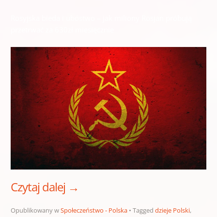
Rosyjska bieda i ubóstwo – jak miliony Rosjan próbują
przetrwać za 630zł miesięcznie
Czytaj dalej
→
Opublikowany w
Społeczeństwo - Polska
Tagged
dzieje Polski
,