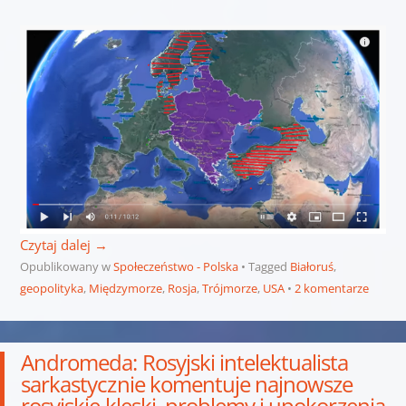
Czytaj dalej
→
Opublikowany w
Społeczeństwo - Polska
Tagged
Białoruś
,
geopolityka
,
Międzymorze
,
Rosja
,
Trójmorze
,
USA
2 komentarze
Andromeda: Rosyjski intelektualista
sarkastycznie komentuje najnowsze
rosyjskie klęski, problemy i upokorzenia