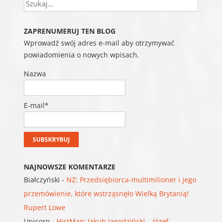
Szukaj
ZAPRENUMERUJ TEN BLOG
Wprowadź swój adres e-mail aby otrzymywać
powiadomienia o nowych wpisach.
Nazwa
E-mail*
NAJNOWSZE KOMENTARZE
Białczyński
-
NZ: Przedsiębiorca-multimilioner i jego
przemówienie, które wstrząsnęło Wielką Brytanią!
Rupert Lowe
Unicorn
-
HistMag: Jakub Jagodziński – Józef