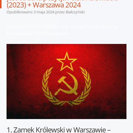
(2023) + Warszawa 2024
Opublikowano
3 maja 2024
przez
Białczyński
Rosyjska bieda i ubóstwo – jak miliony Rosjan próbują
przetrwać za 630zł miesięcznie
1. Zamek Królewski w Warszawie –