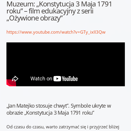
Muzeum: „Konstytucja 3 Maja 1791
roku” – film edukacyjny z serii
„Ożywione obrazy”
https://www.youtube.com/watch?v=GTy_ixII3Qw
„Jan Matejko stosuje chwyt”. Symbole ukryte w
obrazie „Konstytucja 3 Maja 1791 roku”
Od czasu do czasu, warto zatrzymać się i przyjrzeć bliżej