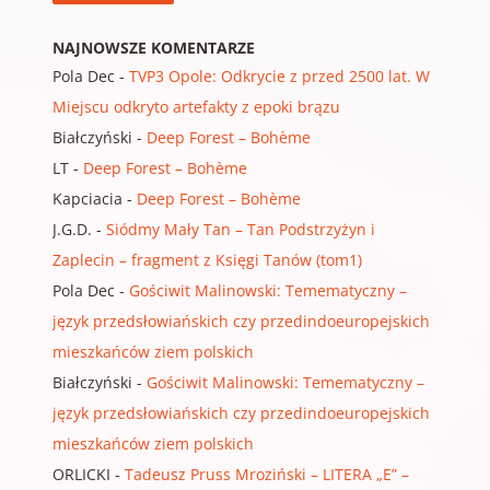
NAJNOWSZE KOMENTARZE
Pola Dec
-
TVP3 Opole: Odkrycie z przed 2500 lat. W
Miejscu odkryto artefakty z epoki brązu
Białczyński
-
Deep Forest – Bohème
LT
-
Deep Forest – Bohème
Kapciacia
-
Deep Forest – Bohème
J.G.D.
-
Siódmy Mały Tan – Tan Podstrzyżyn i
Zaplecin – fragment z Księgi Tanów (tom1)
Pola Dec
-
Gościwit Malinowski: Temematyczny –
język przedsłowiańskich czy przedindoeuropejskich
mieszkańców ziem polskich
Białczyński
-
Gościwit Malinowski: Temematyczny –
język przedsłowiańskich czy przedindoeuropejskich
mieszkańców ziem polskich
ORLICKI
-
Tadeusz Pruss Mroziński – LITERA „E” –