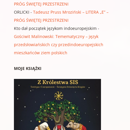
PRÓG ŚWIĘTEJ PRZESTRZENI
ORLICKI
-
Tadeusz Pruss Mroziński – LITERA „E” –
PRÓG ŚWIĘTEJ PRZESTRZENI
Kto dał początek językom indoeuropejskim
-
Gościwit Malinowski: Temematyczny – język
przedsłowiańskich czy przedindoeuropejskich
mieszkańców ziem polskich
MOJE KSIĄŻKI