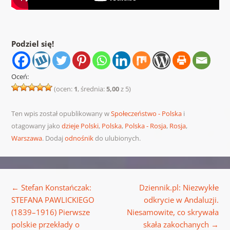
Podziel się!
Oceń:
(ocen:
1
, średnia:
5,00
z 5)
Ten wpis został opublikowany w
Społeczeństwo - Polska
i
otagowany jako
dzieje Polski
,
Polska
,
Polska - Rosja
,
Rosja
,
Warszawa
. Dodaj
odnośnik
do ulubionych.
Nawigacja wpisu
←
Stefan Konstańczak:
Dziennik.pl: Niezwykłe
STEFANA PAWLICKIEGO
odkrycie w Andaluzji.
(1839–1916) Pierwsze
Niesamowite, co skrywała
polskie przekłady o
skała zakochanych
→