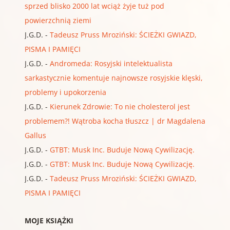
sprzed blisko 2000 lat wciąż żyje tuż pod
powierzchnią ziemi
J.G.D.
-
Tadeusz Pruss Mroziński: ŚCIEŻKI GWIAZD,
PISMA I PAMIĘCI
J.G.D.
-
Andromeda: Rosyjski intelektualista
sarkastycznie komentuje najnowsze rosyjskie klęski,
problemy i upokorzenia
J.G.D.
-
Kierunek Zdrowie: To nie cholesterol jest
problemem?! Wątroba kocha tłuszcz | dr Magdalena
Gallus
J.G.D.
-
GTBT: Musk Inc. Buduje Nową Cywilizację.
J.G.D.
-
GTBT: Musk Inc. Buduje Nową Cywilizację.
J.G.D.
-
Tadeusz Pruss Mroziński: ŚCIEŻKI GWIAZD,
PISMA I PAMIĘCI
MOJE KSIĄŻKI