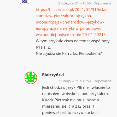
2 lutego 2021 o 16:56
Odpowiedz
https://bialczynski.pl/2021/01/31/ksiadz-
stanislaw-pietrzak-praojczyzna-
indoeuropejskich-narodow-i-jezykow-
europy-azji-i-ameryki-w-poludniowo-
wschodniej-polsce-tropie-29-01-2021/
W tym artykule cisza na temat wspólnoty
R1a z I2.
Nie zgadza sie Pan z ks. Pietrzakiem?
Białczyński
2 lutego 2021 o 16:59
Odpowiedz
Jeśli chodzi o język PIE nie i właśnie to
napisałem w dyskusji pod artykułem.
Ksiądz Pietrzak nie musi pisać o
mieszaniu się R1a z I2 oraz I1
ponieważ jest to oczywiste bo I