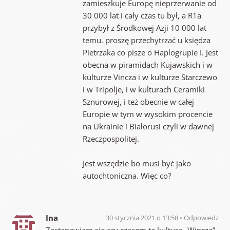
zamieszkuje Europę nieprzerwanie od
30 000 lat i cały czas tu był, a R1a
przybył z Środkowej Azji 10 000 lat
temu. proszę przechytrzać u księdza
Pietrzaka co pisze o Haplogrupie I. Jest
obecna w piramidach Kujawskich i w
kulturze Vincza i w kulturze Starczewo
i w Tripolje, i w kulturach Ceramiki
Sznurowej, i też obecnie w całej
Europie w tym w wysokim procencie
na Ukrainie i Białorusi czyli w dawnej
Rzeczpospolitej.
Jest wszędzie bo musi być jako
autochtoniczna. Więc co?
Ina
30 stycznia 2021 o 13:58
Odpowiedz