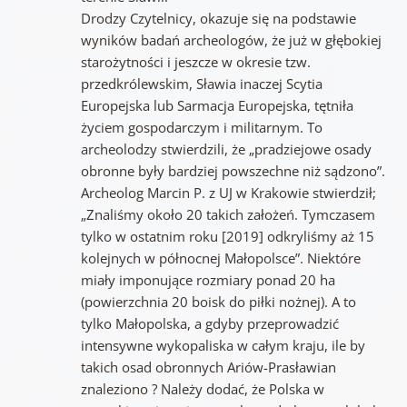
Drodzy Czytelnicy, okazuje się na podstawie
wyników badań archeologów, że już w głębokiej
starożytności i jeszcze w okresie tzw.
przedkrólewskim, Sławia inaczej Scytia
Europejska lub Sarmacja Europejska, tętniła
życiem gospodarczym i militarnym. To
archeolodzy stwierdzili, że „pradziejowe osady
obronne były bardziej powszechne niż sądzono”.
Archeolog Marcin P. z UJ w Krakowie stwierdził;
„Znaliśmy około 20 takich założeń. Tymczasem
tylko w ostatnim roku [2019] odkryliśmy aż 15
kolejnych w północnej Małopolsce”. Niektóre
miały imponujące rozmiary ponad 20 ha
(powierzchnia 20 boisk do piłki nożnej). A to
tylko Małopolska, a gdyby przeprowadzić
intensywne wykopaliska w całym kraju, ile by
takich osad obronnych Ariów-Prasławian
znaleziono ? Należy dodać, że Polska w