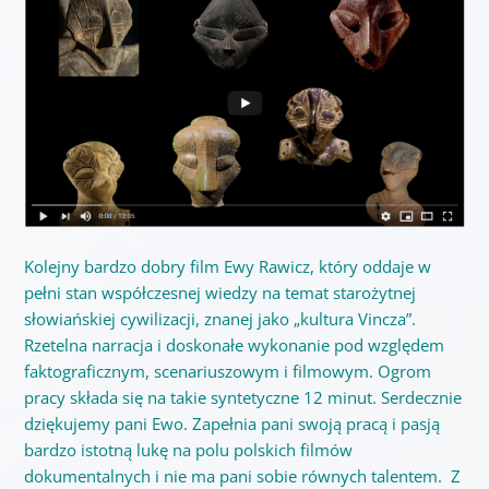
Kolejny bardzo dobry film Ewy Rawicz, który oddaje w
pełni stan współczesnej wiedzy na temat starożytnej
słowiańskiej cywilizacji, znanej jako „kultura Vincza”.
Rzetelna narracja i doskonałe wykonanie pod względem
faktograficznym, scenariuszowym i filmowym.
Ogrom
pracy
składa się na takie syntetyczne 12 minut. Serdecznie
dziękujemy pani Ewo. Zapełnia pani swoją pracą i pasją
bardzo istotną lukę na polu polskich filmów
dokumentalnych i nie ma pani sobie równych talentem. Z