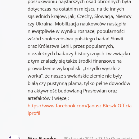
poszukiwaniu najstarszych osad obronnych była
dotychczas na ostatnim miejscu na tle innych
sąsiednich krajów, jak; Czechy, Słowacja, Niemcy
czy Ukraina. Mobilizacja naukowców nastąpiła
niewątpliwie w wyniku rosnącej popularności
wśród społeczeństwa polskiego badań Sławii
oraz Królestwa Lehii, przez popularnych,
niezależnych badaczy historycznych i w związku
z tym znalazły się także środki finansowe na
prowadzenie wykopalisk. „I szydło wyszło z
worka”, że nasze sławiańskie ziemie nie były
białą czy pustynną plamą, tylko pełne dowodów
na aktywność budowlaną Prasłowian oraz
artefaktów ! więcej:
https://www.facebook.com/Janusz.Bieszk.Officia
lprofil
Gira Navoke
30 stycznia 2021 o 13:15
Odpowiedz