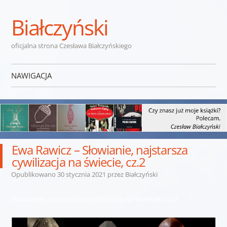
Białczyński
oficjalna strona Czesława Białczyńskiego
NAWIGACJA
Przejdź do treści
Ewa Rawicz – Słowianie, najstarsza
cywilizacja na świecie, cz.2
Opublikowano
30 stycznia 2021
przez
Białczyński
Słowianie, najstarsza cywilizacja na świecie, cz.2