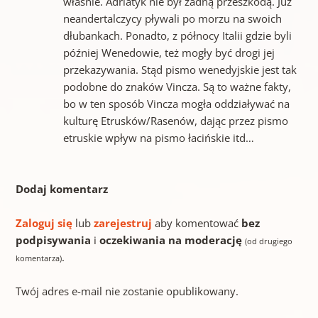
właśnie. Adriatyk nie był żadną przeszkodą. Już
neandertalczycy pływali po morzu na swoich
dłubankach. Ponadto, z północy Italii gdzie byli
później Wenedowie, też mogły być drogi jej
przekazywania. Stąd pismo wenedyjskie jest tak
podobne do znaków Vincza. Są to ważne fakty,
bo w ten sposób Vincza mogła oddziaływać na
kulturę Etrusków/Rasenów, dając przez pismo
etruskie wpływ na pismo łacińskie itd…
Dodaj komentarz
Zaloguj się
lub
zarejestruj
aby komentować
bez
podpisywania
i
oczekiwania na moderację
(od drugiego
.
komentarza)
Twój adres e-mail nie zostanie opublikowany.