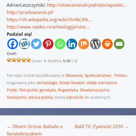
AdrianLeszczyński:
http://slowianieiukrytahistoriapolski…
http://praslowianie.pl/
https://sh.wikipedia.org/wiki/Vin%C4%…
http://www.rastko.rs/arheologija/vinc…
Podziel się!
Oceń:
(ocen:
1
, średnia:
5,00
z 5)
Ten wpis został opublikowany w
Słowianie
,
Społeczeństwo - Polska
i
otagowany jako
archeologia
,
Dzieje Słowian
,
dzieje starożytne
Polski
,
film polski
,
genetyka
,
lingwistyka
,
Słowiańszczyzna
Starożytna
,
sztuka polska
. Dodaj
odnośnik
do ulubionych.
Nawigacja wpisu
←
Okiem Drona: Ballada o
Bald TV: Żywność 2030
→
Świętokrzyskiem