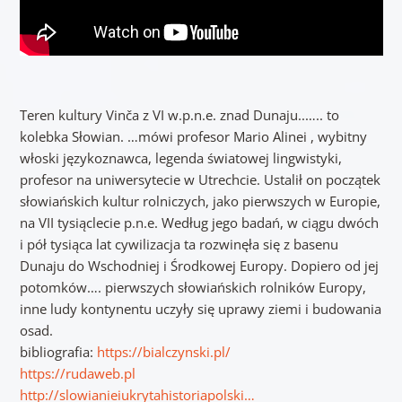
Teren kultury Vinča z VI w.p.n.e. znad Dunaju..….. to
kolebka Słowian. …mówi profesor Mario Alinei , wybitny
włoski językoznawca, legenda światowej lingwistyki,
profesor na uniwersytecie w Utrechcie. Ustalił on początek
słowiańskich kultur rolniczych, jako pierwszych w Europie,
na VII tysiąclecie p.n.e. Według jego badań, w ciągu dwóch
i pół tysiąca lat cywilizacja ta rozwinęła się z basenu
Dunaju do Wschodniej i Środkowej Europy. Dopiero od jej
potomków…. pierwszych słowiańskich rolników Europy,
inne ludy kontynentu uczyły się uprawy ziemi i budowania
osad.
bibliografia:
https://bialczynski.pl/
https://rudaweb.pl
http://slowianieiukrytahistoriapolski…