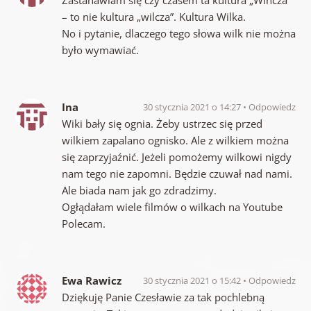
Zastanawiam się czy czasem ta kultura „Wincza”
– to nie kultura „wilcza”. Kultura Wilka.
No i pytanie, dlaczego tego słowa wilk nie można
było wymawiać.
Ina
30 stycznia 2021 o 14:27
Odpowiedz
Wiki bały się ognia. Żeby ustrzec się przed
wilkiem zapalano ognisko. Ale z wilkiem można
się zaprzyjaźnić. Jeżeli pomożemy wilkowi nigdy
nam tego nie zapomni. Będzie czuwał nad nami.
Ale biada nam jak go zdradzimy.
Ogłądałam wiele filmów o wilkach na Youtube
Polecam.
Ewa Rawicz
30 stycznia 2021 o 15:42
Odpowiedz
Dziękuję Panie Czesławie za tak pochlebną