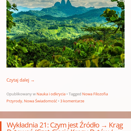
Czytaj dalej
→
Opublikowany w
Nauka i odkrycia
Tagged
Nowa Filozofia
Przyrody
,
Nowa Świadomość
3 komentarze
Wykładnia 21: Czym jest Źródło → Krąg