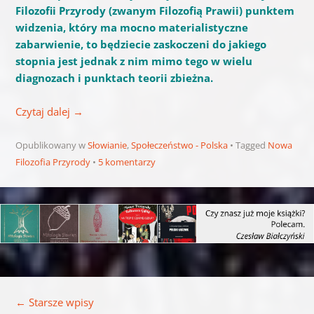
Filozofii Przyrody (zwanym Filozofią Prawii) punktem
widzenia, który ma mocno materialistyczne
zabarwienie, to będziecie zaskoczeni do jakiego
stopnia jest jednak z nim mimo tego w wielu
diagnozach i punktach teorii zbieżna.
Czytaj dalej
→
Opublikowany w
Słowianie
,
Społeczeństwo - Polska
Tagged
Nowa
Filozofia Przyrody
5 komentarzy
Nawigacja wpisu
←
Starsze wpisy