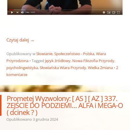
Czytaj dalej
→
Opublikowany w
Słowianie
,
Społeczeństwo - Polska
,
Wiara
Przyrodzona
Tagged
język źródłowy
,
Nowa Filozofia Przyrody
,
psycholingwistyka
,
Słowiańska Wiara Przyrody
,
Wielka Zmiana
2
komentarze
Prometej Wyzwolony: [ AS ] [ AZ ] 337.
ZEJŚCIE DO PODZIEMI… ALFA i MEGA-O
( dcinek ? )
Opublikowano
3 grudnia 2024