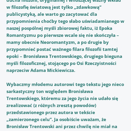
w filozofię światową jest tylko „zdawkową”
publicystyką, ale warto go zacytować dla
przypomnienia choćby tego słabo uświadamianego w
naszej pospólnej myśli zbiorowej faktu, iż Epoka
Romantyzmu po pierwsze wcale się nie skończyła –
mamy obecnie Neoromantyzm, a po drugie by
przypomnieć postać ważnego filara filozofii tamtej
epoki – Bronisława Trentowskiego, drugiego bieguna
myśli filozoficznej, stojącego po Osi Rzeczyistności
naprzeciw Adama Mickiewicza.
Wybaczmy młodemu autorowi tego tekstu jego nieco
sarkastyczny ton względem Bronisława
Trentowskiego, któremu za jego życia nie udało się
zrealizować (z różnych zresztą powodów)
przedstawionego przez autora w tekście
„zamierzonego celu”. Ja osobiście uważam, że
Bronisław Trentowski ani przez chwilę nie miał na