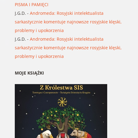
PISMA I PAMIĘCI
J.G.D.
-
Andromeda: Rosyjski intelektualista
sarkastycznie komentuje najnowsze rosyjskie klęski,
problemy i upokorzenia
J.G.D.
-
Andromeda: Rosyjski intelektualista
sarkastycznie komentuje najnowsze rosyjskie klęski,
problemy i upokorzenia
MOJE KSIĄŻKI