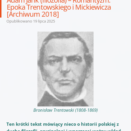
Epoka Trentowskiego i Mickiewicza
[Archiwum 2018]
Opublikowano
19 lipca 2025
Bronisław Trentowski (1808-1869)
Ten krótki tekst mówiący nieco o historii polskiej z
ducha filozofii, oryginalnej i wnoszącej ważny wkład