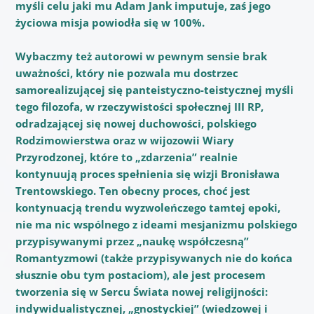
myśli celu jaki mu Adam Jank imputuje, zaś jego
życiowa misja powiodła się w 100%.
Wybaczmy też autorowi w pewnym sensie brak
uważności, który nie pozwala mu dostrzec
samorealizującej się panteistyczno-teistycznej myśli
tego filozofa, w rzeczywistości społecznej III RP,
odradzającej się nowej duchowości, polskiego
Rodzimowierstwa oraz w wijozowii Wiary
Przyrodzonej, które to „zdarzenia” realnie
kontynuują proces spełnienia się wizji Bronisława
Trentowskiego. Ten obecny proces, choć jest
kontynuacją trendu wyzwoleńczego tamtej epoki,
nie ma nic wspólnego z ideami mesjanizmu polskiego
przypisywanymi przez „naukę współczesną”
Romantyzmowi (także przypisywanych nie do końca
słusznie obu tym postaciom), ale jest procesem
tworzenia się w Sercu Świata nowej religijności:
indywidualistycznej, „gnostyckiej” (wiedzowej i