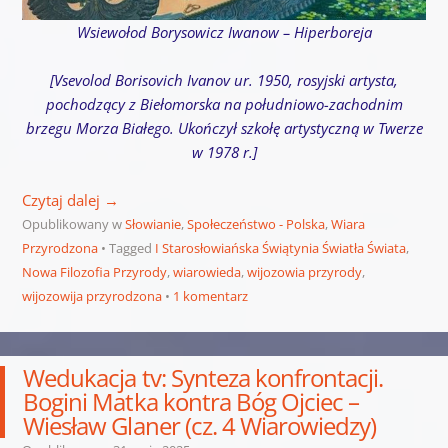
Wsiewołod Borysowicz Iwanow – Hiperboreja
[Vsevolod Borisovich Ivanov ur. 1950, rosyjski artysta,
pochodzący z Biełomorska na południowo-zachodnim
brzegu Morza Białego. Ukończył szkołę artystyczną w Twerze
w 1978 r.]
Czytaj dalej
→
Opublikowany w
Słowianie
,
Społeczeństwo - Polska
,
Wiara
Przyrodzona
Tagged
I Starosłowiańska Świątynia Światła Świata
,
Nowa Filozofia Przyrody
,
wiarowieda
,
wijozowia przyrody
,
wijozowija przyrodzona
1 komentarz
Wedukacja tv: Synteza konfrontacji.
Bogini Matka kontra Bóg Ojciec –
Wiesław Glaner (cz. 4 Wiarowiedzy)