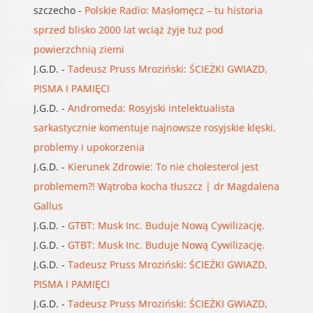
szczecho
-
Polskie Radio: Masłomęcz – tu historia
sprzed blisko 2000 lat wciąż żyje tuż pod
powierzchnią ziemi
J.G.D.
-
Tadeusz Pruss Mroziński: ŚCIEŻKI GWIAZD,
PISMA I PAMIĘCI
J.G.D.
-
Andromeda: Rosyjski intelektualista
sarkastycznie komentuje najnowsze rosyjskie klęski,
problemy i upokorzenia
J.G.D.
-
Kierunek Zdrowie: To nie cholesterol jest
problemem?! Wątroba kocha tłuszcz | dr Magdalena
Gallus
J.G.D.
-
GTBT: Musk Inc. Buduje Nową Cywilizację.
J.G.D.
-
GTBT: Musk Inc. Buduje Nową Cywilizację.
J.G.D.
-
Tadeusz Pruss Mroziński: ŚCIEŻKI GWIAZD,
PISMA I PAMIĘCI
J.G.D.
-
Tadeusz Pruss Mroziński: ŚCIEŻKI GWIAZD,