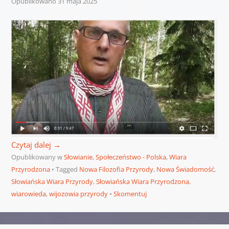
Opublikowano
31 maja 2025
Czytaj dalej
→
Opublikowany w
Słowianie
,
Społeczeństwo - Polska
,
Wiara
Przyrodzona
Tagged
Nowa Filozofia Przyrody
,
Nowa Świadomość
,
Słowiańska Wiara Przyrody
,
Słowiańska Wiara Przyrodzona
,
wiarowieda
,
wijozowia przyrody
Skomentuj