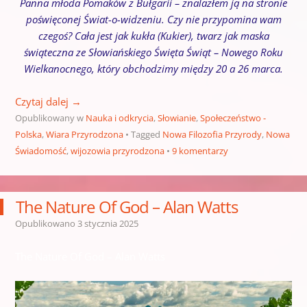
Panna młoda Pomaków z Bułgarii – znalazłem ją na stronie
poświęconej Świat-o-widzeniu. Czy nie przypomina wam
czegoś? Cała jest jak kukła (Kukier), twarz jak maska
świąteczna ze Słowiańskiego Święta Świąt – Nowego Roku
Wielkanocnego, który obchodzimy między 20 a 26 marca.
Czytaj dalej
→
Opublikowany w
Nauka i odkrycia
,
Słowianie
,
Społeczeństwo -
Polska
,
Wiara Przyrodzona
Tagged
Nowa Filozofia Przyrody
,
Nowa
Świadomość
,
wijozowia przyrodzona
9 komentarzy
The Nature Of God – Alan Watts
Opublikowano
3 stycznia 2025
The Nature Of God – Alan Watts