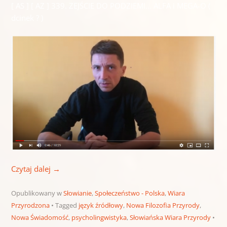
[ AS ] [ AZ ] 339. ZEJŚCIE DO PODZIEMI… ALFA i MEGA-O (
dcinek ? )
Czytaj dalej
→
Opublikowany w
Słowianie
,
Społeczeństwo - Polska
,
Wiara
Przyrodzona
Tagged
język źródłowy
,
Nowa Filozofia Przyrody
,
Nowa Świadomość
,
psycholingwistyka
,
Słowiańska Wiara Przyrody