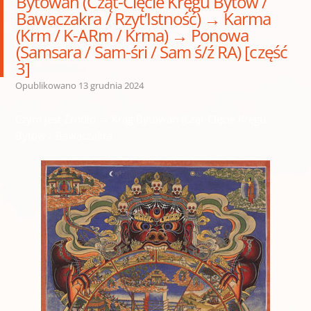
Bytowań (Cząt-Cięcie Kręgu Bytów /
Bawaczakra / Rzyt’Istność) → Karma
(Krm / K-ARm / Krma) → Ponowa
(Samsara / Sam-śri / Sam ś/ź RA) [część
3]
Opublikowano
13 grudnia 2024
Czym jest Źródło → Krąg Bytowań (Cząt-Cięcie Kręgu
Bytów / Bawaczakra