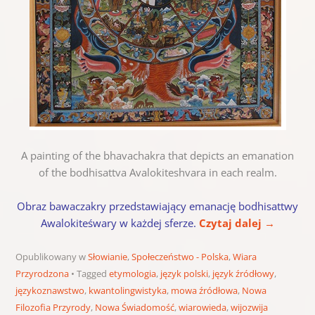
A painting of the bhavachakra that depicts an emanation
of the bodhisattva Avalokiteshvara in each realm.
Obraz bawaczakry przedstawiający emanację bodhisattwy
Awalokiteśwary w każdej sferze.
Czytaj dalej
→
Opublikowany w
Słowianie
,
Społeczeństwo - Polska
,
Wiara
Przyrodzona
Tagged
etymologia
,
język polski
,
język źródłowy
,
językoznawstwo
,
kwantolingwistyka
,
mowa źródłowa
,
Nowa
Filozofia Przyrody
,
Nowa Świadomość
,
wiarowieda
,
wijozwija