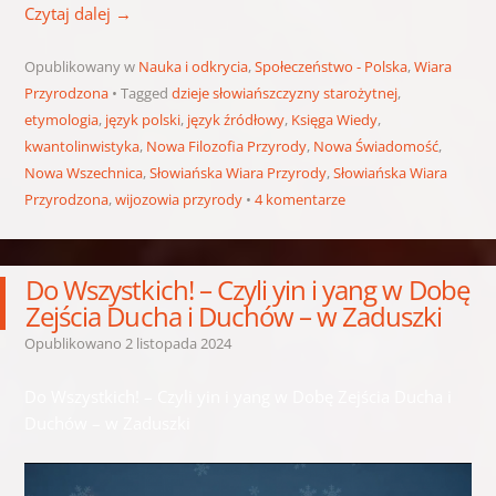
Czytaj dalej
→
Opublikowany w
Nauka i odkrycia
,
Społeczeństwo - Polska
,
Wiara
Przyrodzona
Tagged
dzieje słowiańszczyzny starożytnej
,
etymologia
,
język polski
,
język źródłowy
,
Księga Wiedy
,
kwantolinwistyka
,
Nowa Filozofia Przyrody
,
Nowa Świadomość
,
Nowa Wszechnica
,
Słowiańska Wiara Przyrody
,
Słowiańska Wiara
Przyrodzona
,
wijozowia przyrody
4 komentarze
Do Wszystkich! – Czyli yin i yang w Dobę
Zejścia Ducha i Duchów – w Zaduszki
Opublikowano
2 listopada 2024
Do Wszystkich! – Czyli yin i yang w Dobę Zejścia Ducha i
Duchów – w Zaduszki