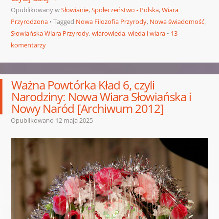
Opublikowany w
Słowianie
,
Społeczeństwo - Polska
,
Wiara
Przyrodzona
Tagged
Nowa Filozofia Przyrody
,
Nowa świadomość
,
Słowiańska Wiara Przyrody
,
wiarowieda
,
wieda i wiara
13
komentarzy
Ważna Powtórka Kład 6, czyli
Narodziny: Nowa Wiara Słowiańska i
Nowy Naród [Archiwum 2012]
Opublikowano
12 maja 2025