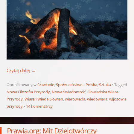
Czytaj dalej
→
Opublikowany w
Słowianie
,
Społeczeństwo - Polska
,
Sztuka
Tagged
Nowa Filozofia Przyrody
,
Nowa Świadomość
,
Słowiańska Wiara
Przyrody
,
Wiara i Wieda Słowian
,
wiarowieda
,
wiedowiara
,
wijozowia
przyrody
14 komentarzy
Prawia.org: Mit Dziejotwórczy