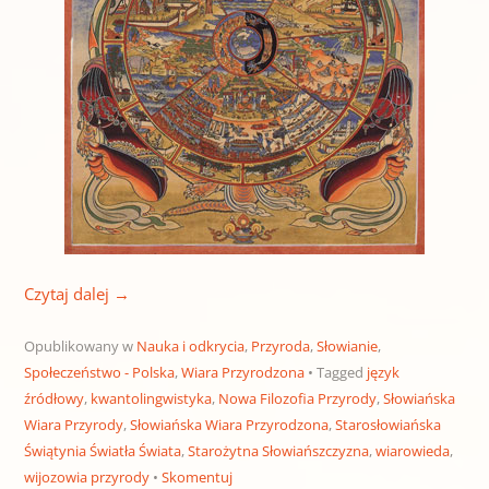
Czytaj dalej
→
Opublikowany w
Nauka i odkrycia
,
Przyroda
,
Słowianie
,
Społeczeństwo - Polska
,
Wiara Przyrodzona
Tagged
język
źródłowy
,
kwantolingwistyka
,
Nowa Filozofia Przyrody
,
Słowiańska
Wiara Przyrody
,
Słowiańska Wiara Przyrodzona
,
Starosłowiańska
Świątynia Światła Świata
,
Starożytna Słowiańszczyzna
,
wiarowieda
,
wijozowia przyrody
Skomentuj