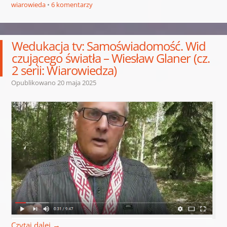
wiarowieda
6 komentarzy
Wedukacja tv: Samoświadomość. Wid
czującego światła – Wiesław Glaner (cz.
2 serii: Wiarowiedza)
Opublikowano
20 maja 2025
Czytaj dalej
→