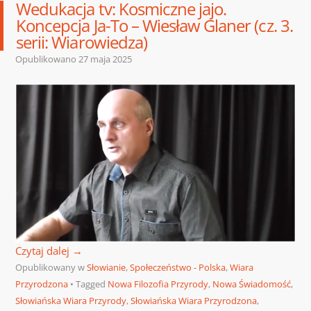
Wedukacja tv: Kosmiczne jajo.
Koncepcja Ja-To – Wiesław Glaner (cz. 3.
serii: Wiarowiedza)
Opublikowano
27 maja 2025
Czytaj dalej
→
Opublikowany w
Słowianie
,
Społeczeństwo - Polska
,
Wiara
Przyrodzona
Tagged
Nowa Filozofia Przyrody
,
Nowa Świadomość
,
Słowiańska Wiara Przyrody
,
Słowiańska Wiara Przyrodzona
,