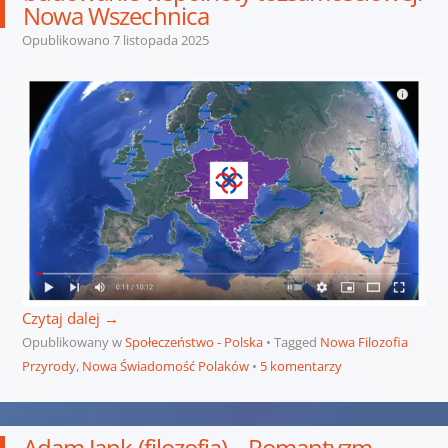
Nowa Wszechnica
Opublikowano
7 listopada 2025
Czytaj dalej
→
Opublikowany w
Społeczeństwo - Polska
Tagged
Nowa Filozofia
Przyrody
,
Nowa Świadomość Polaków
5 komentarzy
Adam Jank (filozofia) – Romantyzm.