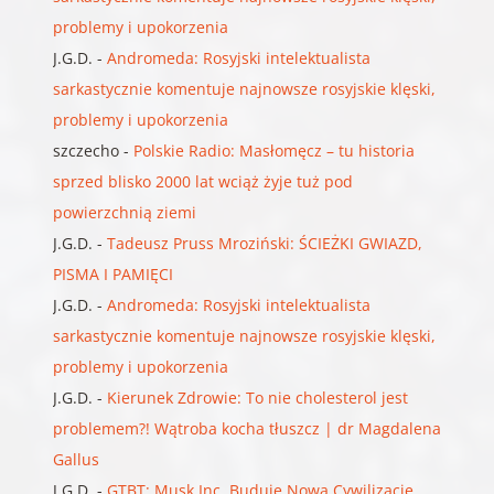
problemy i upokorzenia
J.G.D.
-
Andromeda: Rosyjski intelektualista
sarkastycznie komentuje najnowsze rosyjskie klęski,
problemy i upokorzenia
szczecho
-
Polskie Radio: Masłomęcz – tu historia
sprzed blisko 2000 lat wciąż żyje tuż pod
powierzchnią ziemi
J.G.D.
-
Tadeusz Pruss Mroziński: ŚCIEŻKI GWIAZD,
PISMA I PAMIĘCI
J.G.D.
-
Andromeda: Rosyjski intelektualista
sarkastycznie komentuje najnowsze rosyjskie klęski,
problemy i upokorzenia
J.G.D.
-
Kierunek Zdrowie: To nie cholesterol jest
problemem?! Wątroba kocha tłuszcz | dr Magdalena
Gallus
J.G.D.
-
GTBT: Musk Inc. Buduje Nową Cywilizację.