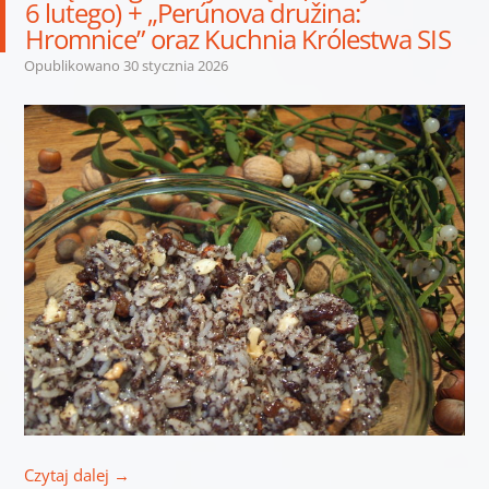
6 lutego) + „Perúnova družina:
Hromnice” oraz Kuchnia Królestwa SIS
Opublikowano
30 stycznia 2026
Czytaj dalej
→