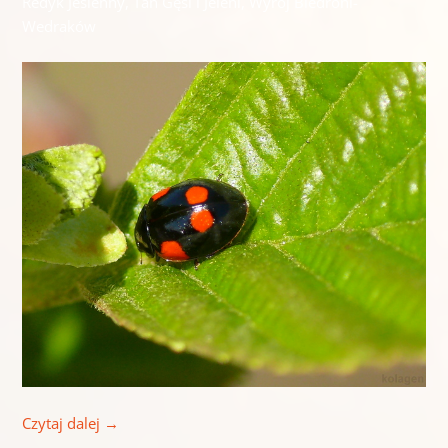
Redyk Jesienny, Tan Gęsi i Jeleni, Wyrój Biedroni-
Wedraków
Czytaj dalej
→