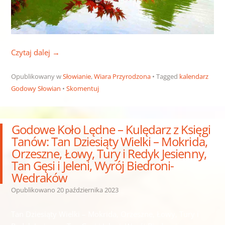
Czytaj dalej
→
Opublikowany w
Słowianie
,
Wiara Przyrodzona
Tagged
kalendarz
Godowy Słowian
Skomentuj
Godowe Koło Lędne – Kulędarz z Księgi
Tanów: Tan Dziesiąty Wielki – Mokrida,
Orzeszne, Łowy, Tury i Redyk Jesienny,
Tan Gęsi i Jeleni, Wyrój Biedroni-
Wedraków
Opublikowano
20 października 2023
Tan Dziesiąty Wielki – Mokrida, Orzeszne, Łowy, Tury i