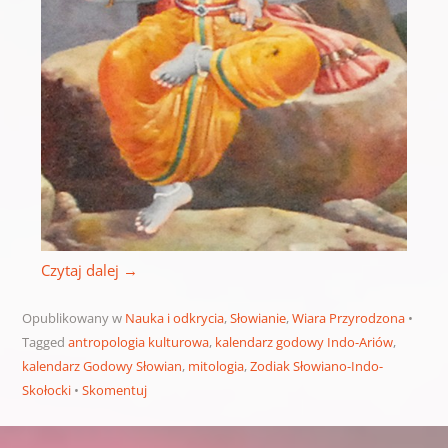
Czytaj dalej
→
Opublikowany w
Nauka i odkrycia
,
Słowianie
,
Wiara Przyrodzona
Tagged
antropologia kulturowa
,
kalendarz godowy Indo-Ariów
,
kalendarz Godowy Słowian
,
mitologia
,
Zodiak Słowiano-Indo-
Skołocki
Skomentuj