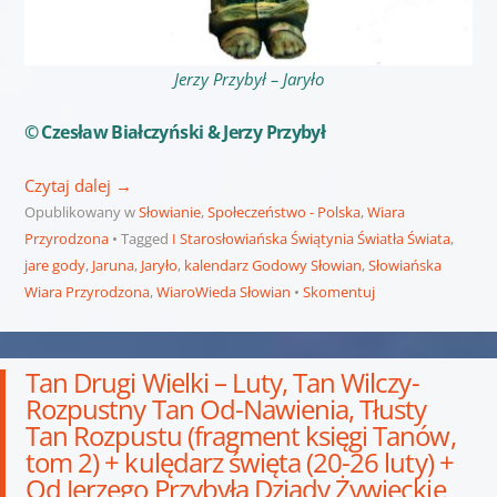
Jerzy Przybył – Jaryło
© Czesław Białczyński & Jerzy Przybył
Czytaj dalej
→
Opublikowany w
Słowianie
,
Społeczeństwo - Polska
,
Wiara
Przyrodzona
Tagged
I Starosłowiańska Świątynia Światła Świata
,
jare gody
,
Jaruna
,
Jaryło
,
kalendarz Godowy Słowian
,
Słowiańska
Wiara Przyrodzona
,
WiaroWieda Słowian
Skomentuj
Tan Drugi Wielki – Luty, Tan Wilczy-
Rozpustny Tan Od-Nawienia, Tłusty
Tan Rozpustu (fragment księgi Tanów,
tom 2) + kulędarz święta (20-26 luty) +
Od Jerzego Przybyła Dziady Żywieckie