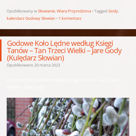
Opublikowany w
Słowianie
,
Wiara Przyrodzona
Tagged
Gody
,
kalendarz Godowy Słowian
1 komentarz
Godowe Koło Lędne według Księgi
Tanów – Tan Trzeci Wielki – Jare Gody
(Kulędarz Słowian)
Opublikowano
20 marca 2023
Godowe Koło Lędne według Księgi Tanów – Tan Trzeci
Wielki – Jare Gody