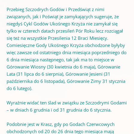
Przebieg Szczodrych Godów i Przedświąt z nimi
związanych, jak i Poświąt je zamykających sugeruje, że
niegdyś Cykl Godów Ukośnego Krzyża nie zamykał się
tylko w czterech datach przesileń Pór Roku lecz rozciągał
się też na wszystkie Przesilenia 12 Braci Miesięcy.
Comiesięczne Gody Ukośnego Krzyża obchodzone byłyby
więc zawsze od ostatniego dnia miesiąca poprzedniego do
6 dnia miesiąca następnego, tak jak ma to miejsce w
Górowanie Wiosny (30 kwietnia do 6 maja), Górowanie
Lata (31 lipca do 6 sierpnia), Górowanie Jesieni (31
października do 6 listopada), Górowanie Zimy 31 stycznia
do 6 lutego).
Wyraźnie widać ten ślad w związku ze Szczodrymi Godami
– w dniach 6 grudnia i od 31 grudnia do 6 stycznia.
Podobnie jest w Krasz, gdy po Godach Czerwcowych
obchodzonych od 20 do 26 dnia tego miesiąca mają