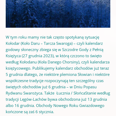
W tym roku mamy nie tak często spotykaną sytuację
Kołodar (Koło Daru – Tarcza Swaroga) – czyli kalendarz
godowy słoneczny zbiega się w Szczodre Gody z Pełnią
Księżyca (27 grudnia 2023), w którą czczono to święto
według Kołodanu (Koła Danego Chorsiny), czyli kalendarza
księżycowego. Publikujemy kalendarz obchodów już teraz
5 grudnia dlatego, że niektóre plemiona Słowian i niektóre
współczesne tradycje rozpoczynają ten szczególny czas
świętych obchodów już 6 grudnia – w Dniu Popasu
Rydwanu Swarożyca. Także Łucznia / SłońcaStanie według
tradycji Lęgów-Lachów bywa obchodzona już 13 grudnia
albo 16 grudnia. Obchody Nowego Roku Gwiazdowego
kończone są zaś 6 stycznia.