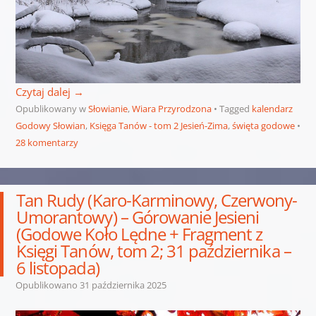
Czytaj dalej
→
Opublikowany w
Słowianie
,
Wiara Przyrodzona
Tagged
kalendarz
Godowy Słowian
,
Księga Tanów - tom 2 Jesień-Zima
,
święta godowe
28 komentarzy
Tan Rudy (Karo-Karminowy, Czerwony-
Umorantowy) – Górowanie Jesieni
(Godowe Koło Lędne + Fragment z
Księgi Tanów, tom 2; 31 października –
6 listopada)
Opublikowano
31 października 2025