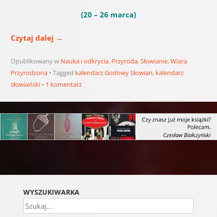
(20 – 26 marca)
Czytaj dalej
→
Opublikowany w
Nauka i odkrycia
,
Przyroda
,
Słowianie
,
Wiara
Przyrodzona
Tagged
kalendarz Godowy Słowian
,
kalendarz
słowiański
1 komentarz
Nawigacja wpisu
WYSZUKIWARKA
Szukaj