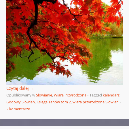
Czytaj dalej
→
Opublikowany w
Słowianie
,
Wiara Przyrodzona
Tagged
kalendarz
Godowy Słowian
,
Księga Tanów tom 2
,
wiara przyrodzona Słowian
2 komentarze