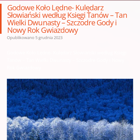
Godowe Koło Lędne- Kulędarz
Słowiański według Księgi Tanów – Tan
Wielki Dwunasty – Szczodre Gody i
Nowy Rok Gwiazdowy
Opublikowano
5 grudnia 2023
Godowe Koło Lędne- Kulędarz Słowiański według Księgi
Tanów – Tan Wielki Dwunasty – Szczodre Gody i Nowy
Rok Gwiazdowy