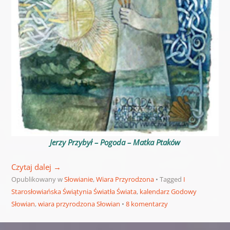
Jerzy Przybył – Pogoda – Matka Ptaków
Czytaj dalej
→
Opublikowany w
Słowianie
,
Wiara Przyrodzona
Tagged
I
Starosłowiańska Świątynia Światła Świata
,
kalendarz Godowy
Słowian
,
wiara przyrodzona Słowian
8 komentarzy