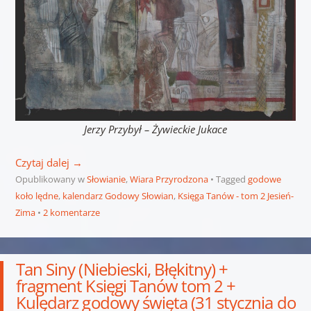
Jerzy Przybył – Żywieckie Jukace
Czytaj dalej
→
Opublikowany w
Słowianie
,
Wiara Przyrodzona
Tagged
godowe
koło lędne
,
kalendarz Godowy Słowian
,
Księga Tanów - tom 2 Jesień-
Zima
2 komentarze
Tan Siny (Niebieski, Błękitny) +
fragment Księgi Tanów tom 2 +
Kulędarz godowy święta (31 stycznia do