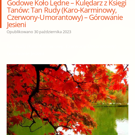
Godowe Koło Lędne – Kulędarz z Księgi
Tanów: Tan Rudy (Karo-Karminowy,
Czerwony-Umorantowy) – Górowanie
Jesieni
Opublikowano
30 października 2023
Tan Rudy (Karo-Karminowy, Czerwony-Umorantowy) –
Górowanie Jesieni