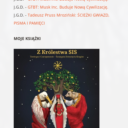
J.G.D.
-
GTBT: Musk Inc. Buduje Nową Cywilizację.
J.G.D.
-
Tadeusz Pruss Mroziński: ŚCIEŻKI GWIAZD,
PISMA I PAMIĘCI
MOJE KSIĄŻKI