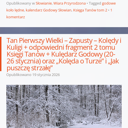
Opublikowany w
Słowianie
,
Wiara Przyrodzona
Tagged
godowe
koło lędne
,
kalendarz Godowy Słowian
,
Księga Tanów tom 2
1
komentarz
Tan Pierwszy Wielki – Zapusty – Kolędy i
Kuligi + odpowiedni fragment 2 tomu
Księgi Tanów + Kulędarz Godowy (20-
26 stycznia) oraz „Kolęda o Turze” i „Jak
puszczę strzałę”
Opublikowano
19 stycznia 2026