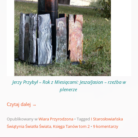
Jerzy Przybył – Rok z Miesiącami: Jesza/Jasion – rzeźba w
plenerze
Czytaj dalej
→
Opublikowany w
Wiara Przyrodzona
Tagged
I Starosłowiańska
Świątynia Światła Świata
,
Księga Tanów tom 2
9 komentarzy