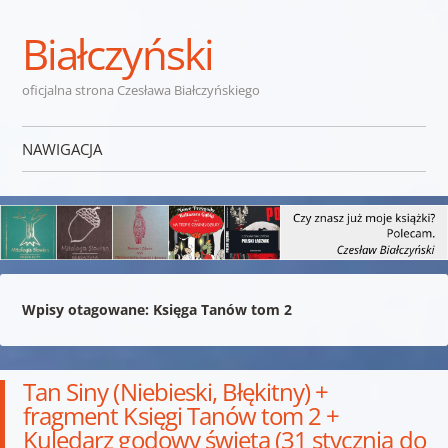
Białczyński
oficjalna strona Czesława Białczyńskiego
NAWIGACJA
Przejdź do treści
Wpisy otagowane:
Księga Tanów tom 2
Tan Siny (Niebieski, Błękitny) +
fragment Księgi Tanów tom 2 +
Kulędarz godowy święta (31 stycznia do