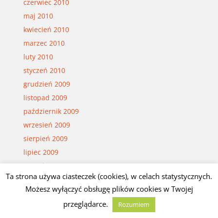
czerwiec 2010
maj 2010
kwiecień 2010
marzec 2010
luty 2010
styczeń 2010
grudzień 2009
listopad 2009
październik 2009
wrzesień 2009
sierpień 2009
lipiec 2009
czerwiec 2009
Ta strona używa ciasteczek (cookies), w celach statystycznych.
marzec 2009
Możesz wyłączyć obsługę plików cookies w Twojej
przeglądarce.
Rozumiem
© Czesław Białczyński