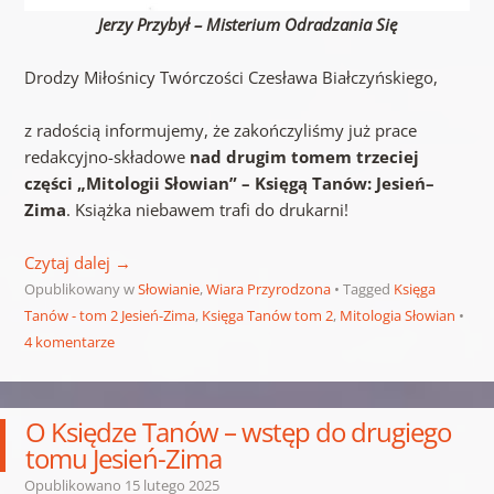
Jerzy Przybył – Misterium Odradzania Się
Drodzy Miłośnicy Twórczości Czesława Białczyńskiego,
z radością informujemy, że zakończyliśmy już prace
redakcyjno-składowe
nad drugim tomem trzeciej
części „Mitologii Słowian” – Księgą Tanów: Jesień–
Zima
. Książka niebawem trafi do drukarni!
Czytaj dalej
→
Opublikowany w
Słowianie
,
Wiara Przyrodzona
Tagged
Księga
Tanów - tom 2 Jesień-Zima
,
Księga Tanów tom 2
,
Mitologia Słowian
4 komentarze
O Księdze Tanów – wstęp do drugiego
tomu Jesień-Zima
Opublikowano
15 lutego 2025