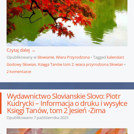
Czytaj dalej
→
Opublikowany w
Słowianie
,
Wiara Przyrodzona
Tagged
kalendarz
Godowy Słowian
,
Księga Tanów tom 2
,
wiara przyrodzona Słowian
2 komentarze
Wydawnictwo Slovianskie Slovo: Piotr
Kudrycki – Informacja o druku i wysyłce
Księgi Tanów, tom 2 Jesień -Zima
Opublikowano
7 października 2025