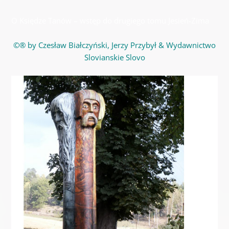
O Księdze Tanów – wstęp do drugiego tomu Jesień-Zima
©® by Czesław Białczyński, Jerzy Przybył & Wydawnictwo
Slovianskie Slovo