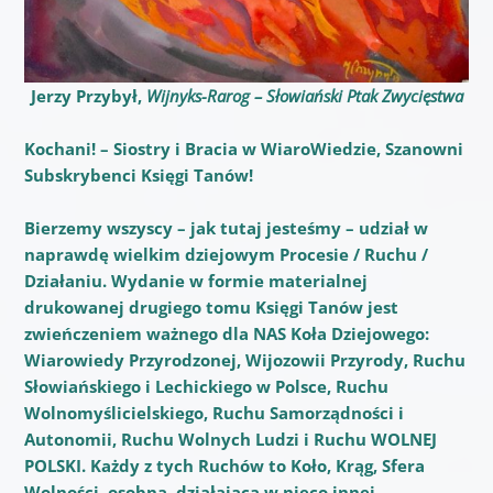
Jerzy Przybył,
Wijnyks-Rarog – Słowiański Ptak Zwycięstwa
Kochani! – Siostry i Bracia w WiaroWiedzie, Szanowni
Subskrybenci Księgi Tanów!
Bierzemy wszyscy – jak tutaj jesteśmy – udział w
naprawdę wielkim dziejowym Procesie / Ruchu /
Działaniu. Wydanie w formie materialnej
drukowanej drugiego tomu Księgi Tanów jest
zwieńczeniem ważnego dla NAS Koła Dziejowego:
Wiarowiedy Przyrodzonej, Wijozowii Przyrody, Ruchu
Słowiańskiego i Lechickiego w Polsce, Ruchu
Wolnomyślicielskiego, Ruchu Samorządności i
Autonomii, Ruchu Wolnych Ludzi i Ruchu WOLNEJ
POLSKI. Każdy z tych Ruchów to Koło, Krąg, Sfera
Wolności, osobna, działająca w nieco innej