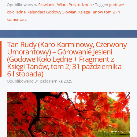
Opublikowany w
Słowianie
,
Wiara Przyrodzona
Tagged
godowe
koło lędne
,
kalendarz Godowy Słowian
,
Księga Tanów tom 2
1
komentarz
Tan Rudy (Karo-Karminowy, Czerwony-
Umorantowy) – Górowanie Jesieni
(Godowe Koło Lędne + Fragment z
Księgi Tanów, tom 2; 31 października –
6 listopada)
Opublikowano
31 października 2025