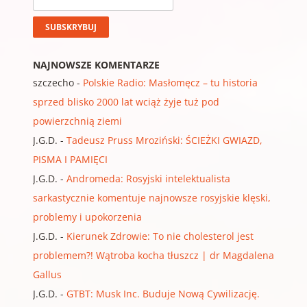
NAJNOWSZE KOMENTARZE
szczecho
-
Polskie Radio: Masłomęcz – tu historia
sprzed blisko 2000 lat wciąż żyje tuż pod
powierzchnią ziemi
J.G.D.
-
Tadeusz Pruss Mroziński: ŚCIEŻKI GWIAZD,
PISMA I PAMIĘCI
J.G.D.
-
Andromeda: Rosyjski intelektualista
sarkastycznie komentuje najnowsze rosyjskie klęski,
problemy i upokorzenia
J.G.D.
-
Kierunek Zdrowie: To nie cholesterol jest
problemem?! Wątroba kocha tłuszcz | dr Magdalena
Gallus
J.G.D.
-
GTBT: Musk Inc. Buduje Nową Cywilizację.