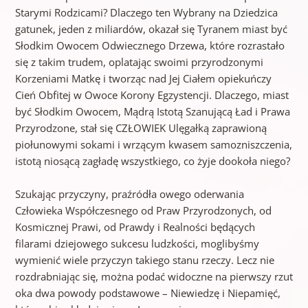
Starymi Rodzicami? Dlaczego ten Wybrany na Dziedzica
gatunek, jeden z miliardów, okazał się Tyranem miast być
Słodkim Owocem Odwiecznego Drzewa, które rozrastało
się z takim trudem, oplatając swoimi przyrodzonymi
Korzeniami Matkę i tworząc nad Jej Ciałem opiekuńczy
Cień Obfitej w Owoce Korony Egzystencji. Dlaczego, miast
być Słodkim Owocem, Mądrą Istotą Szanującą Ład i Prawa
Przyrodzone, stał się CZŁOWIEK Ulęgałką zaprawioną
piołunowymi sokami i wrzącym kwasem samozniszczenia,
istotą niosącą zagładę wszystkiego, co żyje dookoła niego?
Szukając przyczyny, praźródła owego oderwania
Człowieka Współczesnego od Praw Przyrodzonych, od
Kosmicznej Prawi, od Prawdy i Realności będących
filarami dziejowego sukcesu ludzkości, moglibyśmy
wymienić wiele przyczyn takiego stanu rzeczy. Lecz nie
rozdrabniając się, można podać widoczne na pierwszy rzut
oka dwa powody podstawowe – Niewiedzę i Niepamięć,