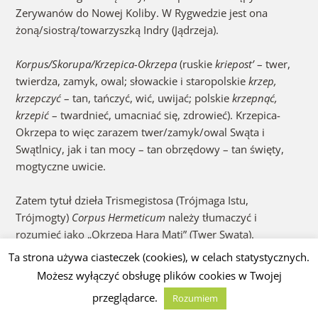
Zerywanów do Nowej Koliby. W Rygwedzie jest ona
żoną/siostrą/towarzyszką Indry (Jądrzeja).
Korpus/Skorupa/Krzepica-Okrzepa
(ruskie
kriepost’
– twer,
twierdza, zamyk, owal; słowackie i staropolskie
krzep,
krzepczyć
– tan, tańczyć, wić, uwijać; polskie
krzepnąć,
krzepić
– twardnieć, umacniać się, zdrowieć). Krzepica-
Okrzepa to więc zarazem twer/zamyk/owal Swąta i
Swątlnicy, jak i tan mocy – tan obrzędowy – tan święty,
mogtyczne uwicie.
Zatem tytuł dzieła Trismegistosa (Trójmaga Istu,
Trójmogty)
Corpus Hermeticum
należy tłumaczyć i
rozumieć jako „Okrzepa Hara Mati” (Twer Swąta).
Ta strona używa ciasteczek (cookies), w celach statystycznych.
Możesz wyłączyć obsługę plików cookies w Twojej
przeglądarce.
Rozumiem
b
„Co prowadzi szumiących Morza Burzycieli”.