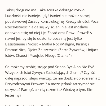
Takiej drogi nie ma. Taka ścieżka dalszego rozwoju
Ludzkości nie istnieje, gdyż istnieć nie może z samej
podstawowej Zasady Konstrukcyjnej RzeczyIstności. Poza
RzeczyIstność nie da się wyjść, ani nie jest możliwe
oderwanie się od niej i jej Zasad oraz Praw i Prawd! A
nawet jeśliby się to udało, to poza nią jest tylko
Bezistnienie i Nicość – Matka Noc (Maligna, Kirsna) i
Pramać Nica, Ojciec Zniszczyciel (Żerca Żywotów, Unijacz
Istów, Chaos) i Praojciec Niebyt (Otchłań).
Co możemy zrobić, stojąc pod Ścianą Być Albo Nie Być
Wszystkich Istot Żywych Zasiedlających Ziemię? Czy iść
dalej naprzód, ślepo wierząc, że nie dojdzie do zderzenia z
Przyrodzonymi Prawami? A może jednak zatrzymać się i
odzyskać Pamięć, a z nią razem też Wiedzę o tym, Kim
Jesteśmy?