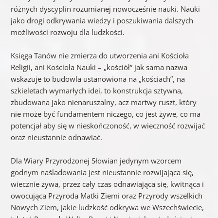
różnych dyscyplin rozumianej nowocześnie nauki. Nauki
jako drogi odkrywania wiedzy i poszukiwania dalszych
możliwości rozwoju dla ludzkości.
Księga Tanów nie zmierza do utworzenia ani Kościoła
Religii, ani Kościoła Nauki – „kościół” jak sama nazwa
wskazuje to budowla ustanowiona na „kościach”, na
szkieletach wymarłych idei, to konstrukcja sztywna,
zbudowana jako nienaruszalny, acz martwy ruszt, który
nie może być fundamentem niczego, co jest żywe, co ma
potencjał aby się w nieskończoność, w wieczność rozwijać
oraz nieustannie odnawiać.
Dla Wiary Przyrodzonej Słowian jedynym wzorcem
godnym naśladowania jest nieustannie rozwijająca się,
wiecznie żywa, przez cały czas odnawiająca się, kwitnąca i
owocująca Przyroda Matki Ziemi oraz Przyrody wszelkich
Nowych Ziem, jakie ludzkość odkrywa we Wszechświecie,