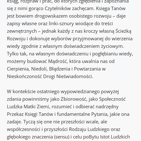
ksiąg, rozpraw i prac, do których zgłębienia i zapoznania
się z nimi gorąco Czytelników zachęcam. Księga Tanów
jest bowiem drogowskazem osobistego rozwoju – daje
zapisy własne oraz linki-sznury wiodące do treści
zewnętrznych – jednak każdy z nas kroczy własną Ścieżką
Rozwoju i dokonuje wyborów przyjmowanej do wierzenia
wiedy zgodnie z własnym doświadczeniem życiowym.
Tylko tak, na własnym doświadczeniu i pogłębianiu wiedy,
możemy budować Mądrość, która uwalnia nas od
Cierpienia, Niedoli, Błądzenia i Powtarzania w
Nieskończoność Drogi Nieświadomości.
W kontekście ostatniego wypowiedzianego powyżej
zdania powinniśmy jako Zbiorowość, jako Społeczność
Ludzka Matki Ziemi, rozumieć i odbierać nadrzędny
Przekaz Księgi Tanów i fundamentalne Pytania, jakie ona
zadaje. Tyczą się one nie przeszłości wcale, ale
współczesności i przyszłości Rodzaju Ludzkiego oraz
głębokiego znaczenia (sensu) i celu poBytu Istot Ludzkich