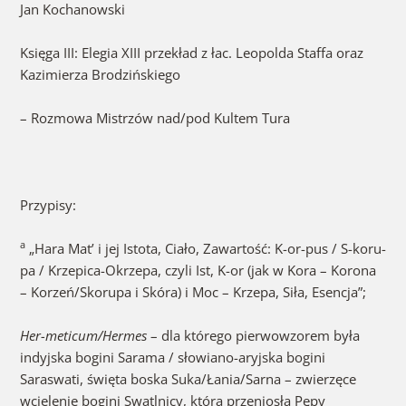
Jan Kochanowski
Księga III: Elegia XIII przekład z łac. Leopolda Staffa oraz
Kazimierza Brodzińskiego
– Rozmowa Mistrzów nad/pod Kultem Tura
Przypisy:
a
„Hara Mat’ i jej Istota, Ciało, Zawartość: K-or-pus / S-koru-
pa / Krzepica-Okrzepa, czyli Ist, K-or (jak w Kora – Korona
– Korzeń/Skorupa i Skóra) i Moc – Krzepa, Siła, Esencja”;
Her-meticum/Hermes
– dla którego pierwowzorem była
indyjska bogini Sarama / słowiano-aryjska bogini
Saraswati, święta boska Suka/Łania/Sarna – zwierzęce
wcielenie bogini Swątlnicy, która przeniosła Pępy