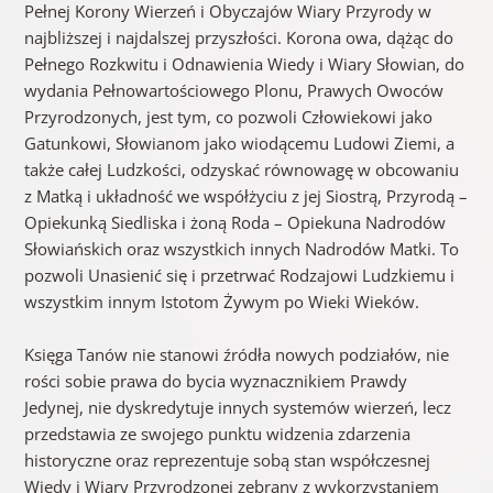
Pełnej Korony Wierzeń i Obyczajów Wiary Przyrody w
najbliższej i najdalszej przyszłości. Korona owa, dążąc do
Pełnego Rozkwitu i Odnawienia Wiedy i Wiary Słowian, do
wydania Pełnowartościowego Plonu, Prawych Owoców
Przyrodzonych, jest tym, co pozwoli Człowiekowi jako
Gatunkowi, Słowianom jako wiodącemu Ludowi Ziemi, a
także całej Ludzkości, odzyskać równowagę w obcowaniu
z Matką i układność we współżyciu z jej Siostrą, Przyrodą –
Opiekunką Siedliska i żoną Roda – Opiekuna Nadrodów
Słowiańskich oraz wszystkich innych Nadrodów Matki. To
pozwoli Unasienić się i przetrwać Rodzajowi Ludzkiemu i
wszystkim innym Istotom Żywym po Wieki Wieków.
Księga Tanów nie stanowi źródła nowych podziałów, nie
rości sobie prawa do bycia wyznacznikiem Prawdy
Jedynej, nie dyskredytuje innych systemów wierzeń, lecz
przedstawia ze swojego punktu widzenia zdarzenia
historyczne oraz reprezentuje sobą stan współczesnej
Wiedy i Wiary Przyrodzonej zebrany z wykorzystaniem