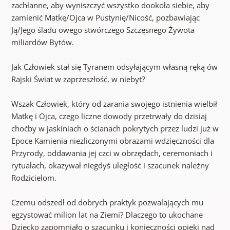
zachłanne, aby wyniszczyć wszystko dookoła siebie, aby
zamienić Matkę/Ojca w Pustynię/Nicość, pozbawiając
Ją/Jego śladu owego stwórczego Szczęsnego Żywota
miliardów Bytów.
Jak Człowiek stał się Tyranem odsyłającym własną ręką ów
Rajski Świat w zaprzeszłość, w niebyt?
Wszak Człowiek, który od zarania swojego istnienia wielbił
Matkę i Ojca, czego liczne dowody przetrwały do dzisiaj
choćby w jaskiniach o ścianach pokrytych przez ludzi już w
Epoce Kamienia niezliczonymi obrazami wdzięczności dla
Przyrody, oddawania jej czci w obrzędach, ceremoniach i
rytuałach, okazywał niegdyś uległość i szacunek należny
Rodzicielom.
Czemu odszedł od dobrych praktyk pozwalających mu
egzystować milion lat na Ziemi? Dlaczego to ukochane
Dziecko zapomniało o szacunku i konieczności opieki nad