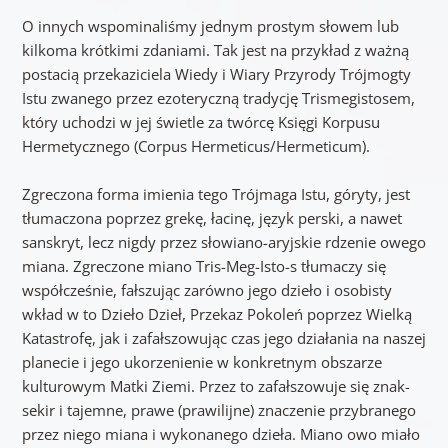
O innych wspominaliśmy jednym prostym słowem lub
kilkoma krótkimi zdaniami. Tak jest na przykład z ważną
postacią przekaziciela Wiedy i Wiary Przyrody Trójmogty
Istu zwanego przez ezoteryczną tradycję Trismegistosem,
który uchodzi w jej świetle za twórcę Księgi Korpusu
Hermetycznego (Corpus Hermeticus/Hermeticum).
Zgreczona forma imienia tego Trójmaga Istu, góryty, jest
tłumaczona poprzez grekę, łacinę, język perski, a nawet
sanskryt, lecz nigdy przez słowiano-aryjskie rdzenie owego
miana. Zgreczone miano Tris-Meg-Isto-s tłumaczy się
współcześnie, fałszując zarówno jego dzieło i osobisty
wkład w to Dzieło Dzieł, Przekaz Pokoleń poprzez Wielką
Katastrofę, jak i zafałszowując czas jego działania na naszej
planecie i jego ukorzenienie w konkretnym obszarze
kulturowym Matki Ziemi. Przez to zafałszowuje się znak-
sekir i tajemne, prawe (prawilijne) znaczenie przybranego
przez niego miana i wykonanego dzieła. Miano owo miało