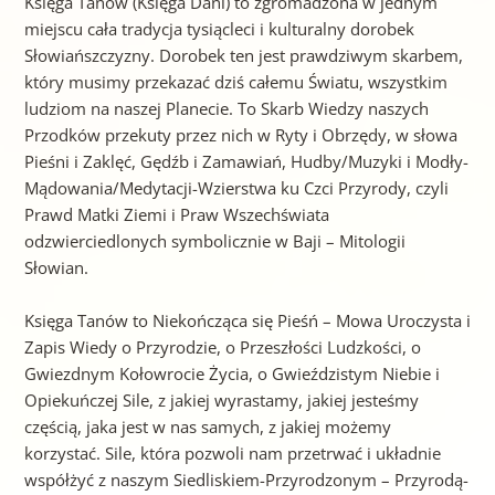
Księga Tanów (Księga Dani) to zgromadzona w jednym
miejscu cała tradycja tysiącleci i kulturalny dorobek
Słowiańszczyzny. Dorobek ten jest prawdziwym skarbem,
który musimy przekazać dziś całemu Światu, wszystkim
ludziom na naszej Planecie. To Skarb Wiedzy naszych
Przodków przekuty przez nich w Ryty i Obrzędy, w słowa
Pieśni i Zaklęć, Gędźb i Zamawiań, Hudby/Muzyki i Modły-
Mądowania/Medytacji-Wzierstwa ku Czci Przyrody, czyli
Prawd Matki Ziemi i Praw Wszechświata
odzwierciedlonych symbolicznie w Baji – Mitologii
Słowian.
Księga Tanów to Niekończąca się Pieśń – Mowa Uroczysta i
Zapis Wiedy o Przyrodzie, o Przeszłości Ludzkości, o
Gwiezdnym Kołowrocie Życia, o Gwieździstym Niebie i
Opiekuńczej Sile, z jakiej wyrastamy, jakiej jesteśmy
częścią, jaka jest w nas samych, z jakiej możemy
korzystać. Sile, która pozwoli nam przetrwać i układnie
współżyć z naszym Siedliskiem-Przyrodzonym – Przyrodą-