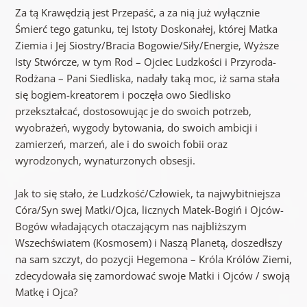
Za tą Krawędzią jest Przepaść, a za nią już wyłącznie
Śmierć tego gatunku, tej Istoty Doskonałej, której Matka
Ziemia i Jej Siostry/Bracia Bogowie/Siły/Energie, Wyższe
Isty Stwórcze, w tym Rod – Ojciec Ludzkości i Przyroda-
Rodżana – Pani Siedliska, nadały taką moc, iż sama stała
się bogiem-kreatorem i poczęła owo Siedlisko
przekształcać, dostosowując je do swoich potrzeb,
wyobrażeń, wygody bytowania, do swoich ambicji i
zamierzeń, marzeń, ale i do swoich fobii oraz
wyrodzonych, wynaturzonych obsesji.
Jak to się stało, że Ludzkość/Człowiek, ta najwybitniejsza
Córa/Syn swej Matki/Ojca, licznych Matek-Bogiń i Ojców-
Bogów władających otaczającym nas najbliższym
Wszechświatem (Kosmosem) i Naszą Planetą, doszedłszy
na sam szczyt, do pozycji Hegemona – Króla Królów Ziemi,
zdecydowała się zamordować swoje Matki i Ojców / swoją
Matkę i Ojca?