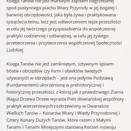
Księga Tanów nie jest martwym zapisem odgrzebanej
spod pustynnego piachu Wiary Przyrody w jej bogatej i
barwnej obrzędowości, jaka była żywa i praktykowana
tysiąclecia temu, lecz jest odtworzeniem tejże przeszłości
w celu jej twórczego przysposobienia do współczesnej
praktyki codziennej i odświętnej, w celu jej żywego
przetworzenia i przytworzenia współczesnej Społeczności
Ludzkiej.
Księga Tanów nie jest zamkniętym, sztywnym spisem
bóstw i obrzędów czy form i obiektów świętych
używanych w obrzędach – jest ona jedynie Podstawą
(Fundamentem) ukorzenioną w prehistorycznej i
historycznej przeszłości, z której jak z prawdziwego Ziarna
(Ragu) Drzewa Drzew wyrasta Pień słowiańskiej wspólnoty
praktyk wierzeniowych rozkrzewiony w Dwanaście
Wielkich Tanów – Konarów Wiary i Wiedy Przyrodzonej i
Cztery Konary Dużych Tanów, które razem z Małymi
Tanami i Tanami Mniejszymi stanowią Korzeń rozwoju