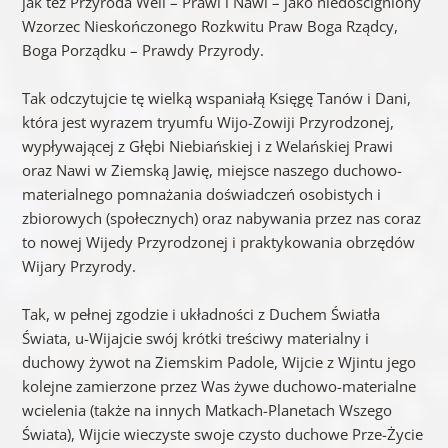
jak też Przyroda Weli – Prawi i Nawi – jako niedościgniony
Wzorzec Nieskończonego Rozkwitu Praw Boga Rządcy,
Boga Porządku – Prawdy Przyrody.
Tak odczytujcie tę wielką wspaniałą Księgę Tanów i Dani,
która jest wyrazem tryumfu Wijo-Zowiji Przyrodzonej,
wypływającej z Głębi Niebiańskiej i z Welańskiej Prawi
oraz Nawi w Ziemską Jawię, miejsce naszego duchowo-
materialnego pomnażania doświadczeń osobistych i
zbiorowych (społecznych) oraz nabywania przez nas coraz
to nowej Wijedy Przyrodzonej i praktykowania obrzędów
Wijary Przyrody.
Tak, w pełnej zgodzie i układności z Duchem Światła
Świata, u-Wijajcie swój krótki treściwy materialny i
duchowy żywot na Ziemskim Padole, Wijcie z Wjintu jego
kolejne zamierzone przez Was żywe duchowo-materialne
wcielenia (także na innych Matkach-Planetach Wszego
Świata), Wijcie wieczyste swoje czysto duchowe Prze-Życie