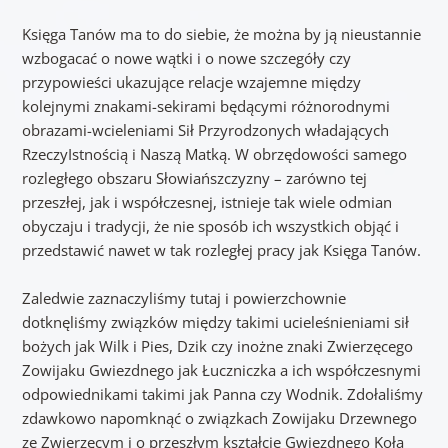
Księga Tanów ma to do siebie, że można by ją nieustannie
wzbogacać o nowe wątki i o nowe szczegóły czy
przypowieści ukazujące relacje wzajemne między
kolejnymi znakami-sekirami będącymi różnorodnymi
obrazami-wcieleniami Sił Przyrodzonych władających
RzeczyIstnością i Naszą Matką. W obrzędowości samego
rozległego obszaru Słowiańszczyzny – zarówno tej
przeszłej, jak i współczesnej, istnieje tak wiele odmian
obyczaju i tradycji, że nie sposób ich wszystkich objąć i
przedstawić nawet w tak rozległej pracy jak Księga Tanów.
Zaledwie zaznaczyliśmy tutaj i powierzchownie
dotknęliśmy związków między takimi ucieleśnieniami sił
bożych jak Wilk i Pies, Dzik czy inożne znaki Zwierzęcego
Zowijaku Gwiezdnego jak Łuczniczka a ich współczesnymi
odpowiednikami takimi jak Panna czy Wodnik. Zdołaliśmy
zdawkowo napomknąć o związkach Zowijaku Drzewnego
ze Zwierzęcym i o przeszłym kształcie Gwiezdnego Koła