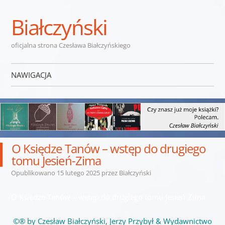
Białczyński
oficjalna strona Czesława Białczyńskiego
NAWIGACJA
Przejdź do treści
O Księdze Tanów – wstęp do drugiego
tomu Jesień-Zima
Opublikowano
15 lutego 2025
przez
Białczyński
O Księdze Tanów – wstęp do drugiego tomu Jesień-Zima
©® by Czesław Białczyński, Jerzy Przybył & Wydawnictwo