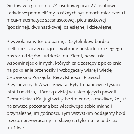
Godów w jego formie 24-osobowej oraz 27-osobowej.
Ledwie wspomnieliśmy o różnych systemach miar czasu i
meta-matematyce szesnastkowej, piętnastkowej
(godzinnej), dwunastkowej, dziesiętnej i dziewiętnej.
Przywołaliśmy też do pamięci Czytelników bardzo
nieliczne – acz znaczące – wybrane postacie z rozległego
obszaru dziejów Ludzkości na Ziemi, nawet nie
wspominając o innych, których całe zastępy z pokolenia
na pokolenie przenosiły i wzbogacały wiarę i wiedę
Człowieka o Porządku ReczyIstności i Prawach
Przyrodzonych Wszechświata. Były to naprawdę tysiące
Istot Ludzkich, które są dzisiaj w ustępujących powoli
Ciemnościach Kalijugi wciąż bezimienne, a możliwe, że już
na zawsze pozostaną bez właściwego sobie miana i
przynależnej im godności. Tym wszystkim oddajemy hołd
i cześć i przywracamy im sławę na tyle, na ile to dzisiaj
możliwe.