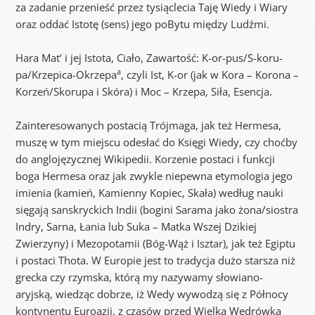
za zadanie przenieść przez tysiąclecia Taję Wiedy i Wiary
oraz oddać Istotę (sens) jego poBytu między Ludźmi.
Hara Mat’ i jej Istota, Ciało, Zawartość: K-or-pus/S-koru-
a
pa/Krzepica-Okrzepa
, czyli Ist, K-or (jak w Kora – Korona –
Korzeń/Skorupa i Skóra) i Moc – Krzepa, Siła, Esencja.
Zainteresowanych postacią Trójmaga, jak też Hermesa,
muszę w tym miejscu odesłać do Księgi Wiedy, czy choćby
do anglojęzycznej Wikipedii. Korzenie postaci i funkcji
boga Hermesa oraz jak zwykle niepewna etymologia jego
imienia (kamień, Kamienny Kopiec, Skała) według nauki
sięgają sanskryckich Indii (bogini Sarama jako żona/siostra
Indry, Sarna, Łania lub Suka – Matka Wszej Dzikiej
Zwierzyny) i Mezopotamii (Bóg-Wąż i Isztar), jak też Egiptu
i postaci Thota. W Europie jest to tradycja dużo starsza niż
grecka czy rzymska, którą my nazywamy słowiano-
aryjską, wiedząc dobrze, iż Wedy wywodzą się z Północy
kontynentu Euroazji, z czasów przed Wielką Wędrówką