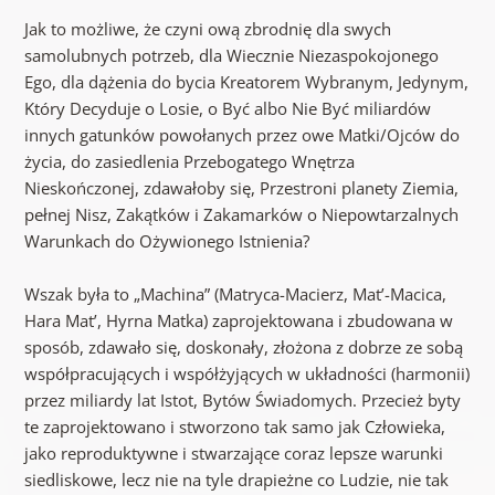
Jak to możliwe, że czyni ową zbrodnię dla swych
samolubnych potrzeb, dla Wiecznie Niezaspokojonego
Ego, dla dążenia do bycia Kreatorem Wybranym, Jedynym,
Który Decyduje o Losie, o Być albo Nie Być miliardów
innych gatunków powołanych przez owe Matki/Ojców do
życia, do zasiedlenia Przebogatego Wnętrza
Nieskończonej, zdawałoby się, Przestroni planety Ziemia,
pełnej Nisz, Zakątków i Zakamarków o Niepowtarzalnych
Warunkach do Ożywionego Istnienia?
Wszak była to „Machina” (Matryca-Macierz, Mat’-Macica,
Hara Mat’, Hyrna Matka) zaprojektowana i zbudowana w
sposób, zdawało się, doskonały, złożona z dobrze ze sobą
współpracujących i współżyjących w układności (harmonii)
przez miliardy lat Istot, Bytów Świadomych. Przecież byty
te zaprojektowano i stworzono tak samo jak Człowieka,
jako reproduktywne i stwarzające coraz lepsze warunki
siedliskowe, lecz nie na tyle drapieżne co Ludzie, nie tak