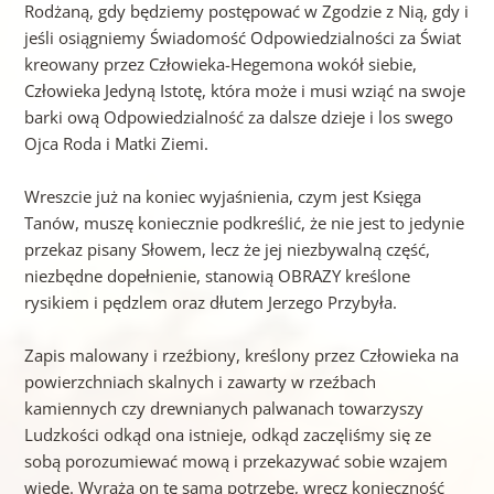
Rodżaną, gdy będziemy postępować w Zgodzie z Nią, gdy i
jeśli osiągniemy Świadomość Odpowiedzialności za Świat
kreowany przez Człowieka-Hegemona wokół siebie,
Człowieka Jedyną Istotę, która może i musi wziąć na swoje
barki ową Odpowiedzialność za dalsze dzieje i los swego
Ojca Roda i Matki Ziemi.
Wreszcie już na koniec wyjaśnienia, czym jest Księga
Tanów, muszę koniecznie podkreślić, że nie jest to jedynie
przekaz pisany Słowem, lecz że jej niezbywalną część,
niezbędne dopełnienie, stanowią OBRAZY kreślone
rysikiem i pędzlem oraz dłutem Jerzego Przybyła.
Zapis malowany i rzeźbiony, kreślony przez Człowieka na
powierzchniach skalnych i zawarty w rzeźbach
kamiennych czy drewnianych palwanach towarzyszy
Ludzkości odkąd ona istnieje, odkąd zaczęliśmy się ze
sobą porozumiewać mową i przekazywać sobie wzajem
wiedę. Wyraża on tę samą potrzebę, wręcz konieczność