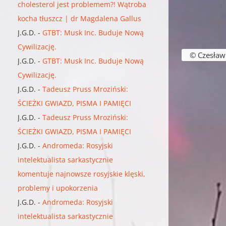
cholesterol jest problemem?! Wątroba
kocha tłuszcz | dr Magdalena Gallus
J.G.D.
-
GTBT: Musk Inc. Buduje Nową
Nawigacja w
Cywilizację.
© Czesław B
J.G.D.
-
GTBT: Musk Inc. Buduje Nową
Cywilizację.
J.G.D.
-
Tadeusz Pruss Mroziński:
ŚCIEŻKI GWIAZD, PISMA I PAMIĘCI
J.G.D.
-
Tadeusz Pruss Mroziński:
ŚCIEŻKI GWIAZD, PISMA I PAMIĘCI
J.G.D.
-
Andromeda: Rosyjski
intelektualista sarkastycznie
komentuje najnowsze rosyjskie klęski,
problemy i upokorzenia
J.G.D.
-
Andromeda: Rosyjski
intelektualista sarkastycznie