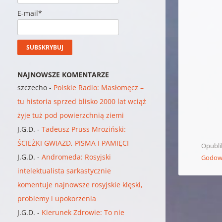
E-mail*
NAJNOWSZE KOMENTARZE
szczecho
-
Polskie Radio: Masłomęcz –
tu historia sprzed blisko 2000 lat wciąż
żyje tuż pod powierzchnią ziemi
J.G.D.
-
Tadeusz Pruss Mroziński:
ŚCIEŻKI GWIAZD, PISMA I PAMIĘCI
Opubl
J.G.D.
-
Andromeda: Rosyjski
Godow
intelektualista sarkastycznie
komentuje najnowsze rosyjskie klęski,
problemy i upokorzenia
J.G.D.
-
Kierunek Zdrowie: To nie