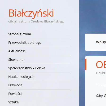
Białczyński
oficjalna strona Czesława Białczyńskiego
Nawigacja
Przejdź do treści
Strona główna
Wpisy
Przewodnik po blogu
Aktualności
Słowianie
OE
Społeczeństwo – Polska
Opubl
Nauka i odkrycia
Hayag
Przyroda
Powieści
©by G
Sztuka