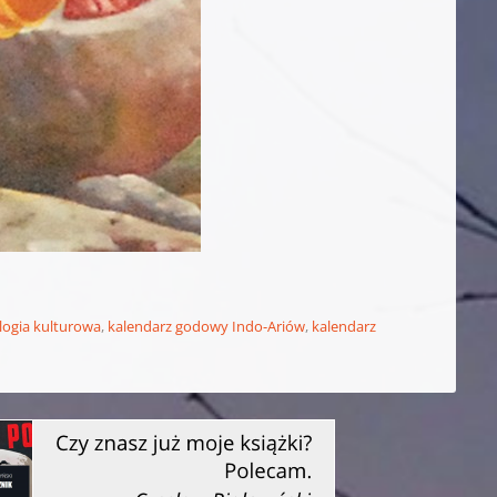
logia kulturowa
,
kalendarz godowy Indo-Ariów
,
kalendarz