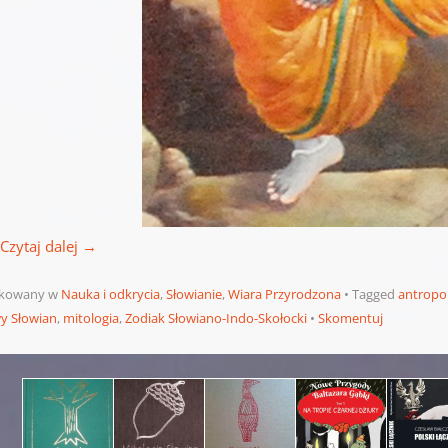
Czytaj dalej
→
ikowany w
Nauka i odkrycia
,
Słowianie
,
Wiara Przyrodzona
Tagged
antropo
y Słowian
,
mitologia
,
Zodiak Słowiano-Indo-Skołocki
Skomentuj