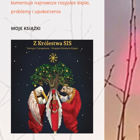
komentuje najnowsze rosyjskie klęski,
problemy i upokorzenia
MOJE KSIĄŻKI