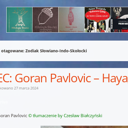
 otagowane:
Zodiak Słowiano-Indo-Skołocki
C: Goran Pavlovic – Haya
ikowano
27 marca 2024
riva
oran Pavlovic
© tłumaczenie by Czesław Białczyński