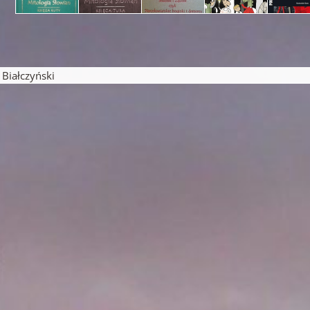
pisu
iałczyński