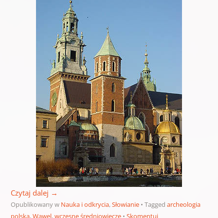
Czytaj dalej
→
Opublikowany w
Nauka i odkrycia
,
Słowianie
Tagged
archeologia
polska
,
Wawel
,
wczesne średniowiecze
Skomentuj