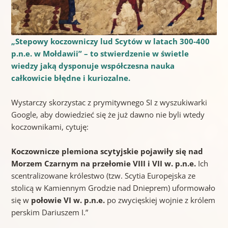
„Stepowy koczowniczy lud Scytów w latach 300-400
p.n.e. w Mołdawii” – to stwierdzenie w świetle
wiedzy jaką dysponuje współczesna nauka
całkowicie błędne i kuriozalne.
Wystarczy skorzystac z prymitywnego SI z wyszukiwarki
Google, aby dowiedzieć się że już dawno nie byli wtedy
koczownikami, cytuję:
Koczownicze plemiona scytyjskie pojawiły się nad
Morzem Czarnym na przełomie
VIII i VII w. p.n.e.
Ich
scentralizowane królestwo (tzw. Scytia Europejska ze
stolicą w Kamiennym Grodzie nad Dnieprem) uformowało
się w
połowie VI w. p.n.e.
po zwycięskiej wojnie z królem
perskim Dariuszem I.”