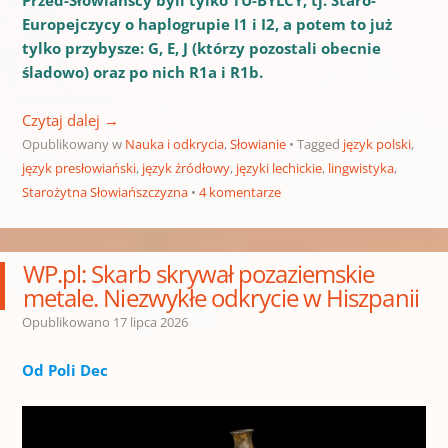
Przed-Słowiańscy byli tylko TU-BYLCY, tj. Staro-
Europejczycy o haplogrupie I1 i I2, a potem to już
tylko przybysze: G, E, J (którzy pozostali obecnie
śladowo) oraz po nich R1a i R1b.
Czytaj dalej
→
Opublikowany w
Nauka i odkrycia
,
Słowianie
Tagged
język polski
,
język presłowiański
,
język źródłowy
,
języki lechickie
,
lingwistyka
,
Starożytna Słowiańszczyzna
4 komentarze
WP.pl: Skarb skrywał pozaziemskie
metale. Niezwykłe odkrycie w Hiszpanii
Opublikowano
17 lipca 2026
Od Poli Dec