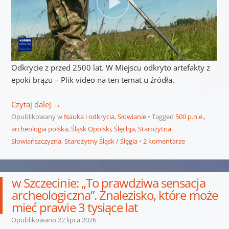
Odkrycie z przed 2500 lat. W Miejscu odkryto artefakty z
epoki brązu – Plik video na ten temat u źródła.
Czytaj dalej
→
Opublikowany w
Nauka i odkrycia
,
Słowianie
Tagged
500 p.n.e.
,
archeologia polska
,
Śląsk Opolski
,
Ślęchja
,
Starożytna
Słowiańszczyzna
,
Starożytny Śląsk / Ślęgia
2 komentarze
w Szczecinie: „To prawdziwa sensacja
archeologiczna”. Znalezisko, które może
mieć prawie 3 tysiące lat
Opublikowano
22 lipca 2026