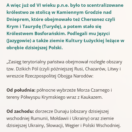
A więc już od VI wieku p.n.e. było to scentralizowane
królestwo ze stolicą w Kamiennym Grodzie nad
Dnieprem, które obejmowało też Chersonez czyli
Krym i Taurydę (Turydę), a potem stało się
Królestwem Bosforańskim.
Podlegali mu Języci
(Jazygowie) a także ziemie Kultury Łużyckiej leżące w
obrębie dzisiejszej Polski.
„Zasięg terytorialny państwa obejmował rozległe obszary
tzw. Dzikich Pól (czyli późniejszej Rusi, Chazarów, Litwy i
wreszcie Rzeczpospolitej Obojga Narodów:
Od południa:
północne wybrzeże Morza Czarnego i
tereny Półwyspu Krymskiego wraz z Kaukazem.
Od zachodu:
dorzecze Dunaju (obszary dzisiejszej
wschodniej Rumunii, Mołdawii i Ukrainy) oraz ziemie
dzisiejszej Ukrainy, Słowacji, Węgier i Polski Wschodniej.