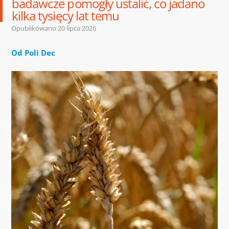
badawcze pomogły ustalić, co jadano
kilka tysięcy lat temu
Opublikowano
20 lipca 2026
Od Poli Dec