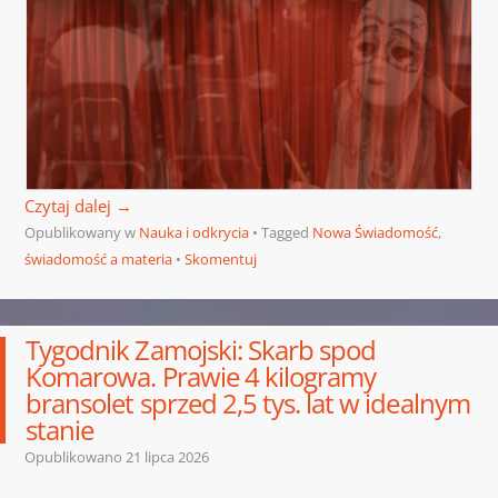
Czytaj dalej
→
Opublikowany w
Nauka i odkrycia
Tagged
Nowa Świadomość
,
świadomość a materia
Skomentuj
Tygodnik Zamojski: Skarb spod
Komarowa. Prawie 4 kilogramy
bransolet sprzed 2,5 tys. lat w idealnym
stanie
Opublikowano
21 lipca 2026