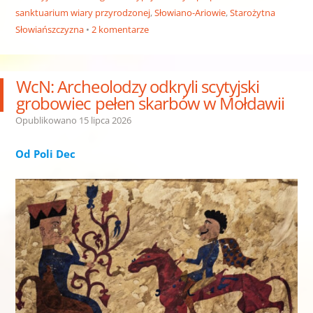
sanktuarium wiary przyrodzonej
,
Słowiano-Ariowie
,
Starożytna
Słowiańszczyzna
2 komentarze
WcN: Archeolodzy odkryli scytyjski
grobowiec pełen skarbów w Mołdawii
Opublikowano
15 lipca 2026
Od Poli Dec