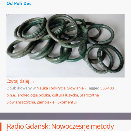
Od Poli Dec
Czytaj dalej
→
Opublikowany w
Nauka i odkrycia
,
Słowianie
Tagged
550-400
p.n.e.
,
archeologia polska
,
kultura łużycka
,
Starożytna
Słowiańszczyzna
,
Zamojskie
Skomentuj
Radio Gdańsk: Nowoczesne metody