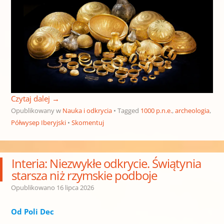
Czytaj dalej
→
Opublikowany w
Nauka i odkrycia
Tagged
1000 p.n.e.
,
archeologia
,
Półwysep Iberyjski
Skomentuj
Interia: Niezwykłe odkrycie. Świątynia
starsza niż rzymskie podboje
Opublikowano
16 lipca 2026
Od Poli Dec