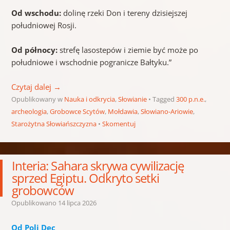
Od wschodu:
dolinę rzeki Don i tereny dzisiejszej
południowej Rosji.
Od północy:
strefę lasostepów i ziemie być może po
południowe i wschodnie pogranicze Bałtyku.”
Czytaj dalej
→
Opublikowany w
Nauka i odkrycia
,
Słowianie
Tagged
300 p.n.e.
,
archeologia
,
Grobowce Scytów
,
Mołdawia
,
Słowiano-Ariowie
,
Starożytna Słowiańszczyzna
Skomentuj
Interia: Sahara skrywa cywilizację
sprzed Egiptu. Odkryto setki
grobowców
Opublikowano
14 lipca 2026
Od Poli Dec