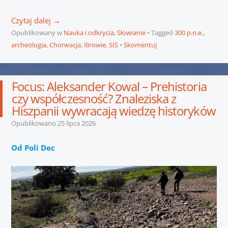
Czytaj dalej
→
Opublikowany w
Nauka i odkrycia
,
Słowianie
Tagged
300 p.n.e.
,
archeologia
,
Chorwacja
,
Ilirowie
,
SIS
Skomentuj
Focus: Aleksander Kowal – Prehistoria
czy współczesność? Znaleziska z
Hiszpanii wywracają wiedzę historyków
Opublikowano
25 lipca 2026
Od Poli Dec