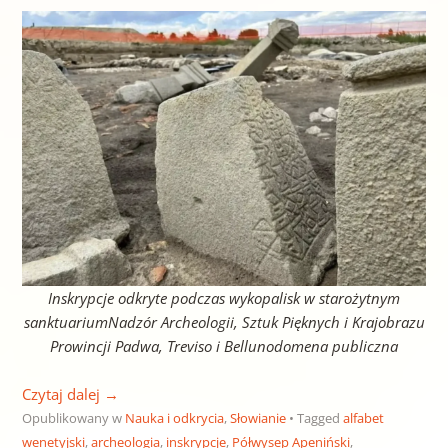
Inskrypcje odkryte podczas wykopalisk w starożytnym
sanktuariumNadzór Archeologii, Sztuk Pięknych i Krajobrazu
Prowincji Padwa, Treviso i Bellunodomena publiczna
Czytaj dalej
→
Opublikowany w
Nauka i odkrycia
,
Słowianie
Tagged
alfabet
wenetyjski
,
archeologia
,
inskrypcje
,
Półwysep Apeniński
,