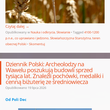
Czytaj dalej
→
Opublikowany w
Nauka i odkrycia
,
Słowianie
Tagged
4100-1200
p.n.e.
,
co uprawiano i jedzono
,
Słowiańszczyzna Starożytna
,
teren
obecnej Polski
Skomentuj
Dziennik Polski: Archeolodzy na
Wawelu poszukują budowli sprzed
tysiąca lat. Znaleźli pochówki, medaliki i
cenną biżuterię ze średniowiecza
Opublikowano
19 lipca 2026
Od Poli Dec