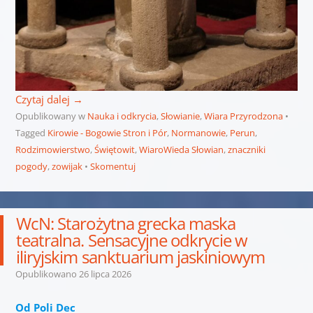
Czytaj dalej
→
Opublikowany w
Nauka i odkrycia
,
Słowianie
,
Wiara Przyrodzona
Tagged
Kirowie - Bogowie Stron i Pór
,
Normanowie
,
Perun
,
Rodzimowierstwo
,
Świętowit
,
WiaroWieda Słowian
,
znaczniki
pogody
,
zowijak
Skomentuj
WcN: Starożytna grecka maska
teatralna. Sensacyjne odkrycie w
iliryjskim sanktuarium jaskiniowym
Opublikowano
26 lipca 2026
Od Poli Dec