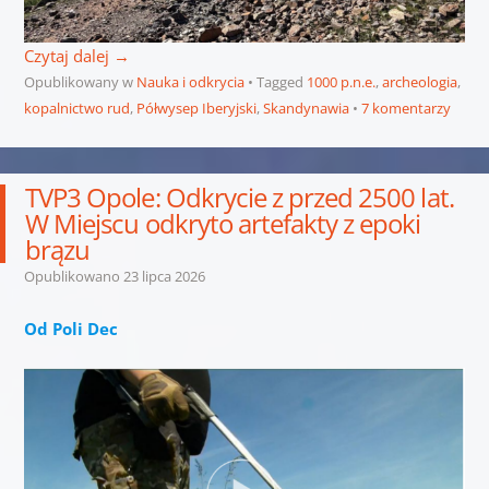
Czytaj dalej
→
Opublikowany w
Nauka i odkrycia
Tagged
1000 p.n.e.
,
archeologia
,
kopalnictwo rud
,
Półwysep Iberyjski
,
Skandynawia
7 komentarzy
TVP3 Opole: Odkrycie z przed 2500 lat.
W Miejscu odkryto artefakty z epoki
brązu
Opublikowano
23 lipca 2026
Od Poli Dec