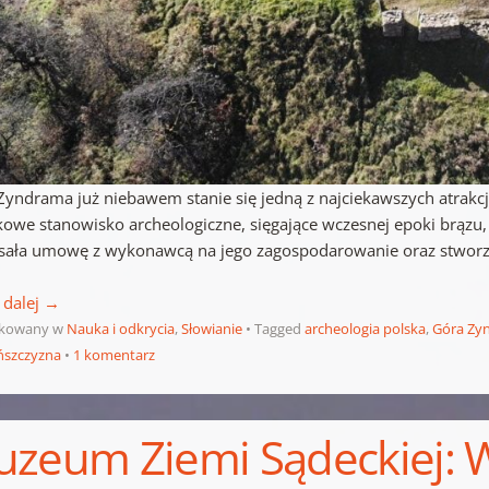
Zyndrama już niebawem stanie się jedną z najciekawszych atrakcj
kowe stanowisko archeologiczne, sięgające wczesnej epoki brąz
sała umowę z wykonawcą na jego zagospodarowanie oraz stworz
 dalej
→
ikowany w
Nauka i odkrycia
,
Słowianie
Tagged
archeologia polska
,
Góra Zy
ńszczyzna
1 komentarz
zeum Ziemi Sądeckiej: 