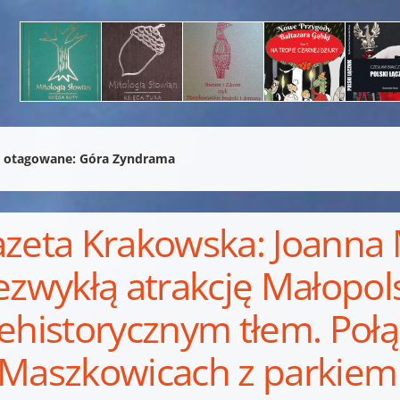
 otagowane:
Góra Zyndrama
zeta Krakowska: Joanna 
ezwykłą atrakcję Małopols
ehistorycznym tłem. Poł
Maszkowicach z parkie