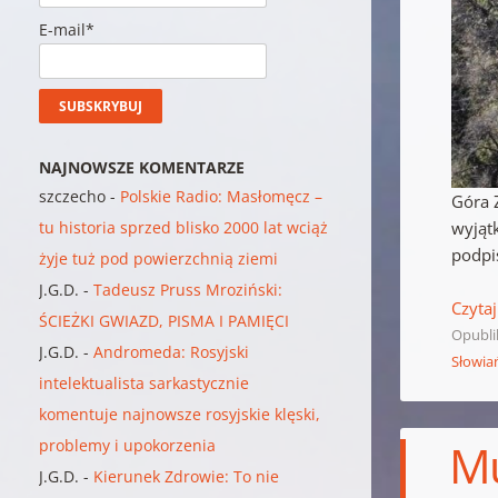
E-mail*
NAJNOWSZE KOMENTARZE
szczecho
-
Polskie Radio: Masłomęcz –
Góra 
tu historia sprzed blisko 2000 lat wciąż
wyjąt
podpi
żyje tuż pod powierzchnią ziemi
J.G.D.
-
Tadeusz Pruss Mroziński:
Czytaj
ŚCIEŻKI GWIAZD, PISMA I PAMIĘCI
Opubl
J.G.D.
-
Andromeda: Rosyjski
Słowia
intelektualista sarkastycznie
komentuje najnowsze rosyjskie klęski,
Mu
problemy i upokorzenia
J.G.D.
-
Kierunek Zdrowie: To nie