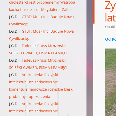
Zy
cholesterol jest problemem?! Wątroba
kocha tłuszcz | dr Magdalena Gallus
lat
J.G.D.
-
GTBT: Musk Inc. Buduje Nową
Cywilizację.
Opubl
J.G.D.
-
GTBT: Musk Inc. Buduje Nową
Cywilizację.
Od Po
J.G.D.
-
Tadeusz Pruss Mroziński:
ŚCIEŻKI GWIAZD, PISMA I PAMIĘCI
J.G.D.
-
Tadeusz Pruss Mroziński:
ŚCIEŻKI GWIAZD, PISMA I PAMIĘCI
J.G.D.
-
Andromeda: Rosyjski
intelektualista sarkastycznie
komentuje najnowsze rosyjskie klęski,
problemy i upokorzenia
J.G.D.
-
Andromeda: Rosyjski
intelektualista sarkastycznie