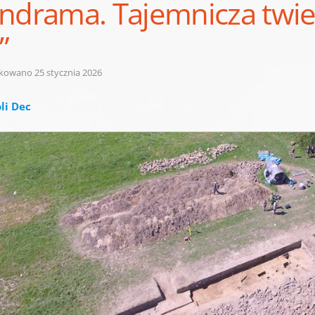
ndrama. Tajemnicza twie
”
ikowano
25 stycznia 2026
li Dec