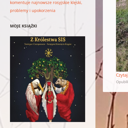
komentuje najnowsze rosyjskie klęski,
problemy i upokorzenia
MOJE KSIĄŻKI
Czytaj
Opubl