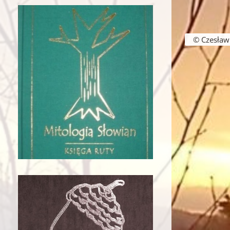
Nawigacja w
© Czesław B