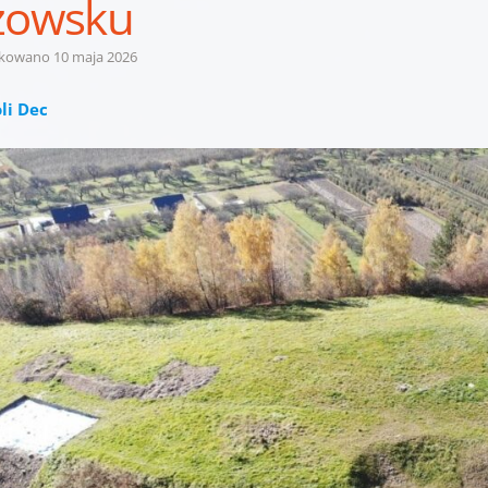
zowsku
ikowano
10 maja 2026
li Dec