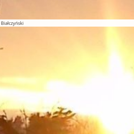
pisu
iałczyński