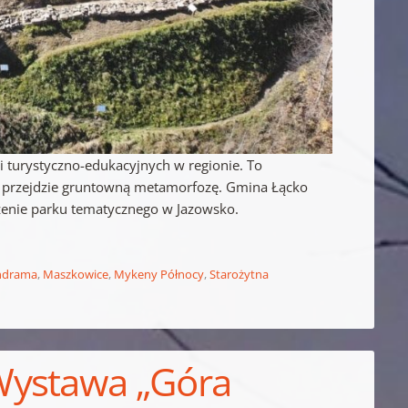
i turystyczno-edukacyjnych w regionie. To
u, przejdzie gruntowną metamorfozę. Gmina Łącko
enie parku tematycznego w Jazowsko.
ndrama
,
Maszkowice
,
Mykeny Północy
,
Starożytna
Wystawa „Góra