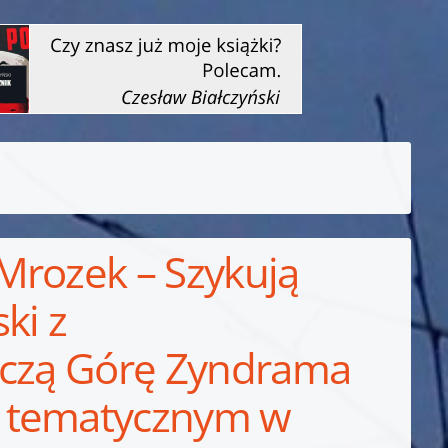
Mrozek – Szykują
ki z
ączą Górę Zyndrama
m tematycznym w