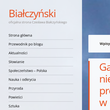
Białczyński
oficjalna strona Czesława Białczyńskiego
Nawigacja
Przejdź do treści
Strona główna
Wpisy
Przewodnik po blogu
Aktualności
Słowianie
Ga
Społeczeństwo – Polska
ni
Nauka i odkrycia
pr
Przyroda
Powieści
w 
Sztuka