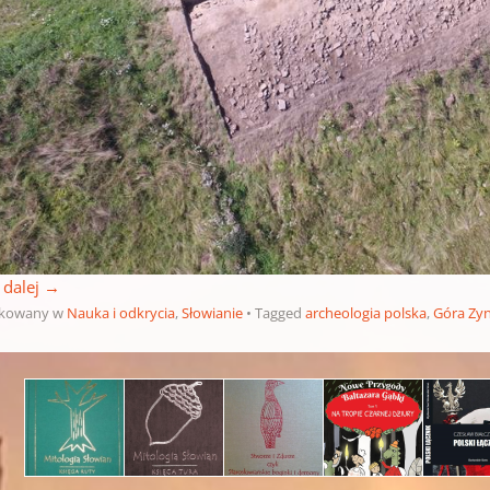
 dalej
→
ikowany w
Nauka i odkrycia
,
Słowianie
Tagged
archeologia polska
,
Góra Zy