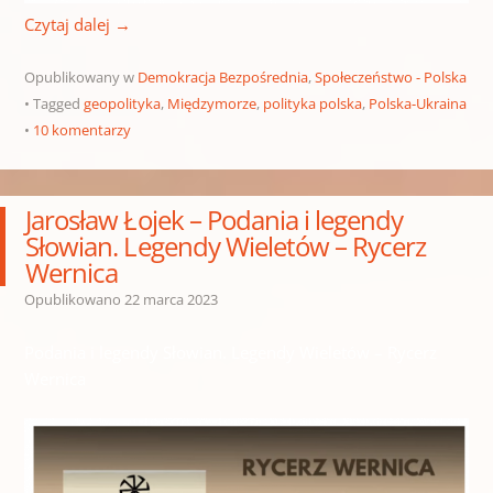
Czytaj dalej
→
Opublikowany w
Demokracja Bezpośrednia
,
Społeczeństwo - Polska
Tagged
geopolityka
,
Międzymorze
,
polityka polska
,
Polska-Ukraina
10 komentarzy
Jarosław Łojek – Podania i legendy
Słowian. Legendy Wieletów – Rycerz
Wernica
Opublikowano
22 marca 2023
Podania i legendy Słowian. Legendy Wieletów – Rycerz
Wernica