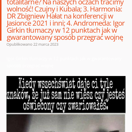
totalitarne? Na naszych oczach tracimy
wolność! Czujny i Kubala; 3. Harmonia:
DR Zbigniew Hałat na konferencji w
Jasionce 2021 i inni; 4. Andromeda: Igor
Girkin tłumaczy w 12 punktach jak w
gwarantowany sposób przegrać wojnę
Opublikowano
22 marca 2023
Igor Girkin tłumaczy w 12 punktach jak w gwarantowany
sposób przegrać wojnę