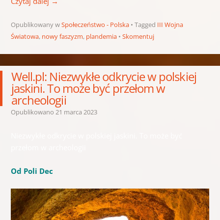
Czytaj dalej
→
Opublikowany w
Społeczeństwo - Polska
Tagged
III Wojna
Światowa
,
nowy faszyzm
,
plandemia
Skomentuj
Well.pl: Niezwykłe odkrycie w polskiej
jaskini. To może być przełom w
archeologii
Opublikowano
21 marca 2023
Niezwykłe odkrycie w polskiej jaskini. To może być
przełom w archeologii
Od Poli Dec