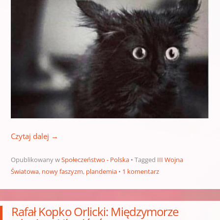
Czytaj dalej
→
Opublikowany w
Społeczeństwo - Polska
Tagged
III Wojna
Światowa
,
nowy faszyzm
,
plandemia
1 komentarz
Rafał Kopko Orlicki: Międzymorze