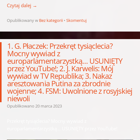
Czytaj dalej
→
Opublikowany w
Bez kategorii
Skomentuj
1. G. Płaczek: Przekręt tysiąclecia?
Mocny wywiad z
europarlamentarzystką… USUNIĘTY
przez YouTube!; 2. J. Karwelis: Mój
wywiad w TV Republika; 3. Nakaz
aresztowania Putina za zbrodnie
wojenne; 4. FSM: Uwolnione z rosyjskiej
niewoli
Opublikowano
20 marca 2023
Przekręt tysiąclecia? Mocny wywiad z
europarlamentarzystką… USUNIĘTY przez YouTube!