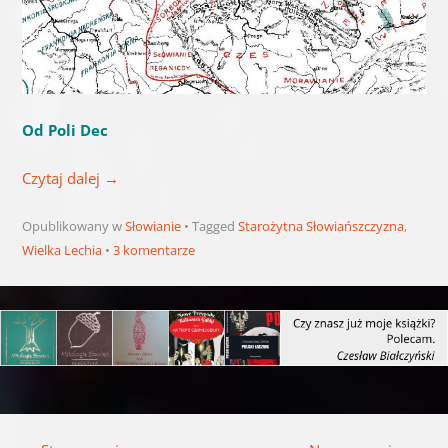
Od Poli Dec
Czytaj dalej
→
Opublikowany w
Słowianie
Tagged
Starożytna Słowiańszczyzna
,
Wielka Lechia
3 komentarze
Nawigacja wpisu