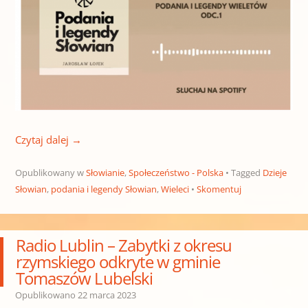
Czytaj dalej
→
Opublikowany w
Słowianie
,
Społeczeństwo - Polska
Tagged
Dzieje
Słowian
,
podania i legendy Słowian
,
Wieleci
Skomentuj
Radio Lublin – Zabytki z okresu
rzymskiego odkryte w gminie
Tomaszów Lubelski
Opublikowano
22 marca 2023