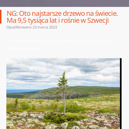
NG: Oto najstarsze drzewo na świecie.
Ma 9,5 tysiąca lat i rośnie w Szwecji
Opublikowano
23 marca 2023
Oto najstarsze drzewo na świecie. Ma 9,5 tysiąca lat i
rośnie w Szwecji