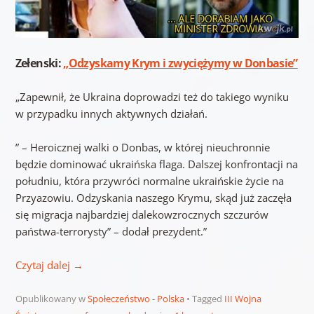
Zełenski:
„Odzyskamy Krym i zwyciężymy w Donbasie”
„Zapewnił, że Ukraina doprowadzi też do takiego wyniku
w przypadku innych aktywnych działań.
” – Heroicznej walki o Donbas, w której nieuchronnie
będzie dominować ukraińska flaga. Dalszej konfrontacji na
południu, która przywróci normalne ukraińskie życie na
Przyazowiu. Odzyskania naszego Krymu, skąd już zaczęła
się migracja najbardziej dalekowzrocznych szczurów
państwa-terrorysty” – dodał prezydent.”
Czytaj dalej
→
Opublikowany w
Społeczeństwo - Polska
Tagged
III Wojna