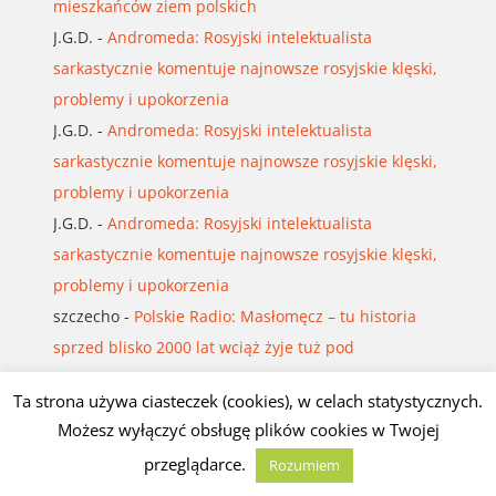
mieszkańców ziem polskich
J.G.D.
-
Andromeda: Rosyjski intelektualista
sarkastycznie komentuje najnowsze rosyjskie klęski,
problemy i upokorzenia
J.G.D.
-
Andromeda: Rosyjski intelektualista
sarkastycznie komentuje najnowsze rosyjskie klęski,
problemy i upokorzenia
J.G.D.
-
Andromeda: Rosyjski intelektualista
sarkastycznie komentuje najnowsze rosyjskie klęski,
problemy i upokorzenia
szczecho
-
Polskie Radio: Masłomęcz – tu historia
sprzed blisko 2000 lat wciąż żyje tuż pod
powierzchnią ziemi
Ta strona używa ciasteczek (cookies), w celach statystycznych.
Możesz wyłączyć obsługę plików cookies w Twojej
MOJE KSIĄŻKI
przeglądarce.
Rozumiem