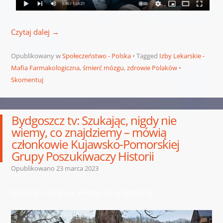
Czytaj dalej
→
Opublikowany w
Społeczeństwo - Polska
Tagged
Izby Lekarskie -
Mafia Farmakologiczna
,
śmierć mózgu
,
zdrowie Polaków
Skomentuj
Bydgoszcz tv: Szukając, nigdy nie
wiemy, co znajdziemy – mówią
członkowie Kujawsko-Pomorskiej
Grupy Poszukiwaczy Historii
Opublikowano
23 marca 2023
Szukając, nigdy nie wiemy, co znajdziemy