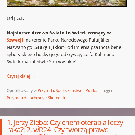
Od J.G.D.
Najstarsze drzewo świata to świerk rosnący w
Szwecji
,
na terenie Parku Narodowego Fulufjället.
Nazwano go „
Stary Tjikko
”– od imienia psa (nota bene
syberyjskiego husky) jego odkrywcy, Leifa Kullmana.
Świerk ma zaledwie 5 m wysokości.
Czytaj dalej
→
Opublikowany w
Przyroda
,
Społeczeństwo - Polska
Tagged
Przyroda do ochrony
Skomentuj
1. Jerzy Zięba: Czy chemioterapia leczy
raka?; 2. wR24: Czy tworzą prawo