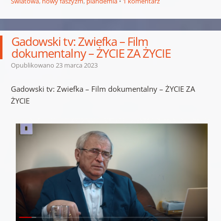
Światowa
,
nowy faszyzm
,
plandemia
1 komentarz
Gadowski tv: Zwiefka – Film
dokumentalny – ŻYCIE ZA ŻYCIE
Opublikowano
23 marca 2023
Gadowski tv: Zwiefka – Film dokumentalny – ŻYCIE ZA
ŻYCIE