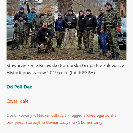
Stowarzyszenie Kujawsko Pomorska Grupa Poszukiwaczy
Historii powstało w 2019 roku (fot. KPGPH)
Od Poli Dec
Czytaj dalej
→
Opublikowany w
Nauka i odkrycia
Tagged
archeologia polska
,
odkrywcy
,
Starożytna Słowiańszczyzna
5 komentarzy