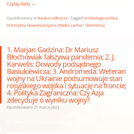
Czytaj dalej
→
Opublikowany w
Nauka i odkrycia
Tagged
archeologia polska
,
Starożytna Słowiańszczyzna
,
Wielka Lechia
Skomentuj
1. Marjan Gadzina: Dr Mariusz
Błochowiak fałszywa pandemia; 2. J.
Karwelis: Dowody podsądnego
Basiukiewicza; 3. Andromeda: Weteran
wojny na Ukrainie podsumowuje stan
rosyjskiego wojska i sytuację na froncie;
4. Polityka Zagraniczna: Czy Azja
zdecyduje o wyniku wojny?
Opublikowano
21 marca 2023
Dr Mariusz Błochowiak fałszywa pandemia