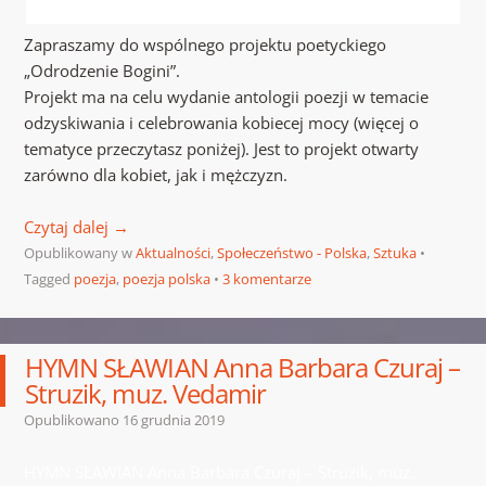
Zapraszamy do wspólnego projektu poetyckiego
„Odrodzenie Bogini”.
Projekt ma na celu wydanie antologii poezji w temacie
odzyskiwania i celebrowania kobiecej mocy (więcej o
tematyce przeczytasz poniżej). Jest to projekt otwarty
zarówno dla kobiet, jak i mężczyzn.
Czytaj dalej
→
Opublikowany w
Aktualności
,
Społeczeństwo - Polska
,
Sztuka
Tagged
poezja
,
poezja polska
3 komentarze
HYMN SŁAWIAN Anna Barbara Czuraj –
Struzik, muz. Vedamir
Opublikowano
16 grudnia 2019
HYMN SŁAWIAN Anna Barbara Czuraj – Struzik, muz.