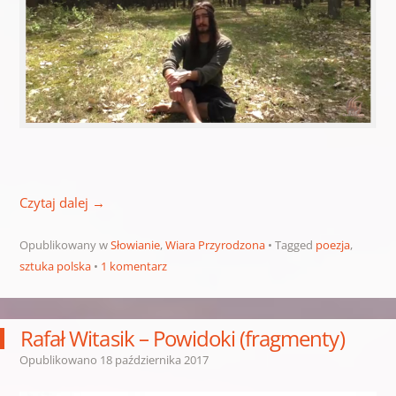
Czytaj dalej
→
Opublikowany w
Słowianie
,
Wiara Przyrodzona
Tagged
poezja
,
sztuka polska
1 komentarz
Rafał Witasik – Powidoki (fragmenty)
Opublikowano
18 października 2017