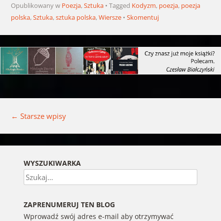
Opublikowany w
Poezja
,
Sztuka
Tagged
Kodyzm
,
poezja
,
poezja
polska
,
Sztuka
,
sztuka polska
,
Wiersze
Skomentuj
Nawigacja wpisu
←
Starsze wpisy
WYSZUKIWARKA
Szukaj
ZAPRENUMERUJ TEN BLOG
Wprowadź swój adres e-mail aby otrzymywać