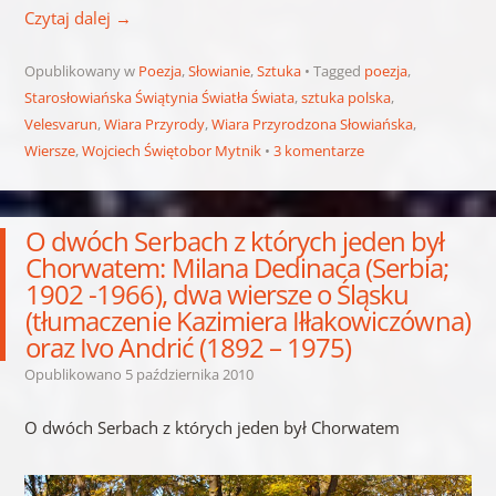
Czytaj dalej
→
Opublikowany w
Poezja
,
Słowianie
,
Sztuka
Tagged
poezja
,
Starosłowiańska Świątynia Światła Świata
,
sztuka polska
,
Velesvarun
,
Wiara Przyrody
,
Wiara Przyrodzona Słowiańska
,
Wiersze
,
Wojciech Świętobor Mytnik
3 komentarze
O dwóch Serbach z których jeden był
Chorwatem: Milana Dedinaca (Serbia;
1902 -1966), dwa wiersze o Śląsku
(tłumaczenie Kazimiera Iłłakowiczówna)
oraz Ivo Andrić (1892 – 1975)
Opublikowano
5 października 2010
O dwóch Serbach z których jeden był Chorwatem