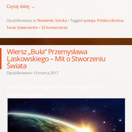
Czytaj dalej
→
Opublikowany w
Słowianie
,
Sztuka
Tagged
poezja
,
Polska-Ukraina
,
Taras Szewczenko
32 komentarze
Wiersz „Buła” Przemysława
Laskowskiego – Mit o Stworzeniu
Świata
Opublikowano
13 marca 2017
Wiersz Buła Przemysława Laskowskiego – Mit o
Stworzeniu Świata