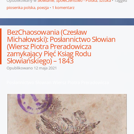
Opublikowany w
Słowianie
,
Społeczeństwo - Polska
,
Sztuka
Tagged
piosenka polska
,
poezja
1 komentarz
BezChaosowania (Czesław
Michałowski): Posłannictwo Słowian
(Wiersz Piotra Preradowicza
zamykający Pięć Ksiąg Rodu
Słowiańskiego) – 1843
Opublikowano
12 maja 2021
Posłannictwo Słowian Wiersz Piotra Preradowicza