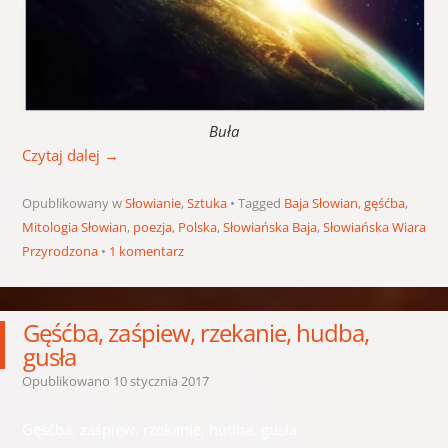
Buła
Czytaj dalej
→
Opublikowany w
Słowianie
,
Sztuka
Tagged
Baja Słowian
,
gęśćba
,
Mitologia Słowian
,
poezja
,
Polska
,
Słowiańska Baja
,
Słowiańska Wiara
Przyrodzona
1 komentarz
Gęśćba, zaśpiew, rzekanie, hudba,
gusła
Opublikowano
10 stycznia 2017
Gęśćba, zaśpiew, rzekanie, hudba, gusła