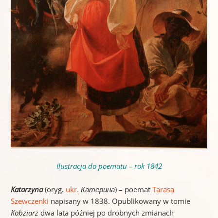
Ilustracja do poematu – rok 1842
Katarzyna
(oryg.
ukr.
Катерина
) – poemat
Tarasa
Szewczenki
napisany w 1838. Opublikowany w tomie
Kobziarz
dwa lata później po drobnych zmianach