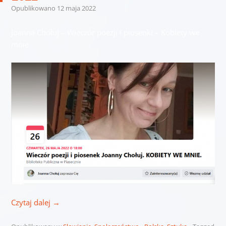
Opublikowano
12 maja 2022
Joanna Chołuj – Wieczór poezji i piosenki – Kobiety we
mnie
Czytaj dalej
→