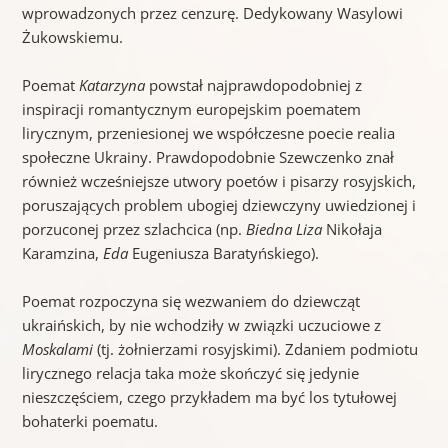
wprowadzonych przez cenzurę. Dedykowany Wasylowi
Żukowskiemu.
Poemat
Katarzyna
powstał najprawdopodobniej z
inspiracji romantycznym europejskim poematem
lirycznym, przeniesionej we współczesne poecie realia
społeczne Ukrainy. Prawdopodobnie Szewczenko znał
również wcześniejsze utwory poetów i pisarzy rosyjskich,
poruszających problem ubogiej dziewczyny uwiedzionej i
porzuconej przez szlachcica (np.
Biedna Liza
Nikołaja
Karamzina,
Eda
Eugeniusza Baratyńskiego).
Poemat rozpoczyna się wezwaniem do dziewcząt
ukraińskich, by nie wchodziły w związki uczuciowe z
Moskalami
(tj. żołnierzami rosyjskimi). Zdaniem podmiotu
lirycznego relacja taka może skończyć się jedynie
nieszczęściem, czego przykładem ma być los tytułowej
bohaterki poematu.