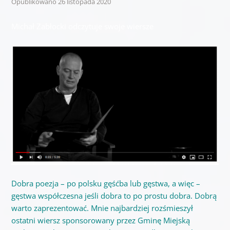
Opublikowano
26 listopada 2020
Michał Zabłocki odczytuje swoje wiersze
Dobra poezja – po polsku gęśćba lub gęstwa, a więc –
gęstwa współczesna jeśli dobra to po prostu dobra. Dobrą
warto zaprezentować. Mnie najbardziej rozśmieszył
ostatni wiersz sponsorowany przez Gminę Miejską