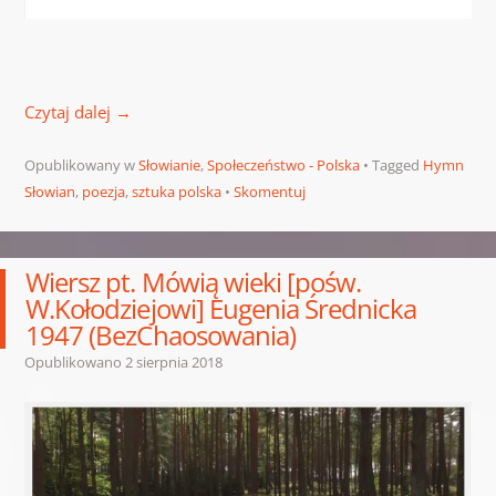
Czytaj dalej
→
Opublikowany w
Słowianie
,
Społeczeństwo - Polska
Tagged
Hymn
Słowian
,
poezja
,
sztuka polska
Skomentuj
Wiersz pt. Mówią wieki [pośw.
W.Kołodziejowi] Eugenia Średnicka
1947 (BezChaosowania)
Opublikowano
2 sierpnia 2018