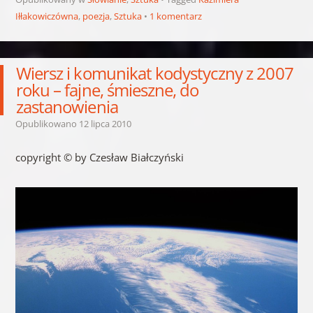
Iłłakowiczówna
,
poezja
,
Sztuka
1 komentarz
Wiersz i komunikat kodystyczny z 2007
roku – fajne, śmieszne, do
zastanowienia
Opublikowano
12 lipca 2010
copyright © by Czesław Białczyński