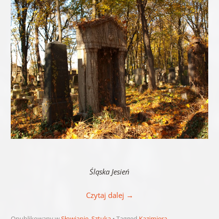
Śląska Jesień
Czytaj dalej
→
Opublikowany w
Słowianie
,
Sztuka
Tagged
Kazimiera