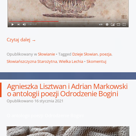
Czytaj dalej
→
Opublikowany w
Słowianie
Tagged
Dzieje Słowian
,
poezja
,
Słowiańszczyzna Starożytna
,
Wielka Lechia
Skomentuj
Agnieszka Lisztwan i Adrian Markowski
o antologii poezji Odrodzenie Bogini
Opublikowano
16 stycznia 2021
O antologii poezji Odrodzenie Bogini