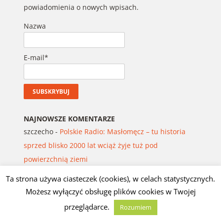
powiadomienia o nowych wpisach.
Nazwa
E-mail*
NAJNOWSZE KOMENTARZE
szczecho
-
Polskie Radio: Masłomęcz – tu historia
sprzed blisko 2000 lat wciąż żyje tuż pod
powierzchnią ziemi
J.G.D.
-
Tadeusz Pruss Mroziński: ŚCIEŻKI GWIAZD,
Ta strona używa ciasteczek (cookies), w celach statystycznych.
PISMA I PAMIĘCI
Możesz wyłączyć obsługę plików cookies w Twojej
J.G.D.
-
Andromeda: Rosyjski intelektualista
przeglądarce.
Rozumiem
sarkastycznie komentuje najnowsze rosyjskie klęski,