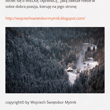
otrzeć się o WIELKĄ TAJEMNICĘ , jaką zawsze niesie w
sobie dobra poezja, kieruję na jego stronę:
http://wojciechswietobormytnik.blogspot.com/
copyright© by Wojciech Świętobor Mytnik