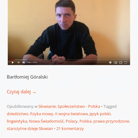
Bartłomiej Góralski
Czytaj dalej
→
Opublikowany w
Słowianie
,
Społeczeństwo - Polska
Tagged
dziedzictwo
,
fizyka mowy
,
II wojna światowa
,
język polski
,
lingwistyka
,
Nowa Świadomość
,
Polacy
,
Polska
,
prawa przyrodzone
,
starożytne dzieje Słowian
21 komentarzy