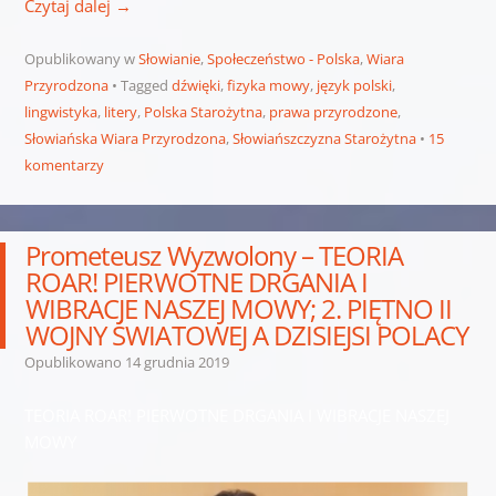
Czytaj dalej
→
Opublikowany w
Słowianie
,
Społeczeństwo - Polska
,
Wiara
Przyrodzona
Tagged
dźwięki
,
fizyka mowy
,
język polski
,
lingwistyka
,
litery
,
Polska Starożytna
,
prawa przyrodzone
,
Słowiańska Wiara Przyrodzona
,
Słowiańszczyzna Starożytna
15
komentarzy
Prometeusz Wyzwolony – TEORIA
ROAR! PIERWOTNE DRGANIA I
WIBRACJE NASZEJ MOWY; 2. PIĘTNO II
WOJNY ŚWIATOWEJ A DZISIEJSI POLACY
Opublikowano
14 grudnia 2019
TEORIA ROAR! PIERWOTNE DRGANIA I WIBRACJE NASZEJ
MOWY