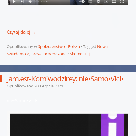
Czytaj dalej
→
Opublikowany w
Społeczeństwo - Polska
Tagged
Nowa
Świadomość
,
prawa przyrodzone
Skomentuj
Jam.est-Komiwodzirey: nie•Samo•Vici•
Opublikowano
20 sierpnia 2021
nie•Samo•Vici•