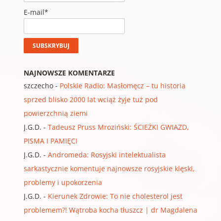
E-mail*
NAJNOWSZE KOMENTARZE
szczecho
-
Polskie Radio: Masłomęcz – tu historia
sprzed blisko 2000 lat wciąż żyje tuż pod
powierzchnią ziemi
J.G.D.
-
Tadeusz Pruss Mroziński: ŚCIEŻKI GWIAZD,
PISMA I PAMIĘCI
J.G.D.
-
Andromeda: Rosyjski intelektualista
sarkastycznie komentuje najnowsze rosyjskie klęski,
problemy i upokorzenia
J.G.D.
-
Kierunek Zdrowie: To nie cholesterol jest
problemem?! Wątroba kocha tłuszcz | dr Magdalena