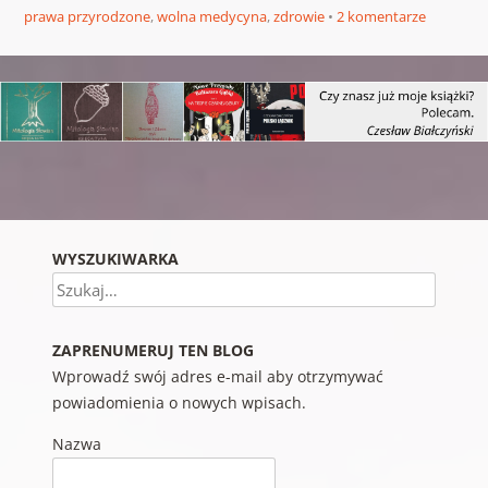
prawa przyrodzone
,
wolna medycyna
,
zdrowie
2 komentarze
Nawigacja wpisu
WYSZUKIWARKA
Szukaj
ZAPRENUMERUJ TEN BLOG
Wprowadź swój adres e-mail aby otrzymywać
powiadomienia o nowych wpisach.
Nazwa