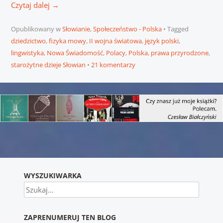
Czytaj dalej
→
Opublikowany w
Słowianie
,
Społeczeństwo - Polska
Tagged
dziedzictwo
,
fizyka mowy
,
II wojna światowa
,
język polski
,
lingwistyka
,
Nowa Świadomość
,
Polacy
,
Polska
,
prawa przyrodzone
,
starożytne dzieje Słowian
21 komentarzy
Nawigacja wpisu
WYSZUKIWARKA
Szukaj
ZAPRENUMERUJ TEN BLOG