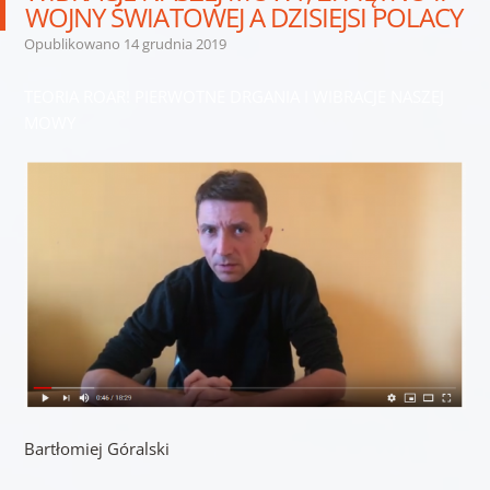
WOJNY ŚWIATOWEJ A DZISIEJSI POLACY
Opublikowano
14 grudnia 2019
TEORIA ROAR! PIERWOTNE DRGANIA I WIBRACJE NASZEJ
MOWY
Bartłomiej Góralski