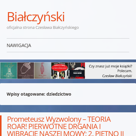
Białczyński
oficjalna strona Czesława Białczyńskiego
NAWIGACJA
Przejdź do treści
Wpisy otagowane:
dziedzictwo
Prometeusz Wyzwolony – TEORIA
ROAR! PIERWOTNE DRGANIA I
WIBRACJE NASZEJ MOWY; 2. PIĘTNO II