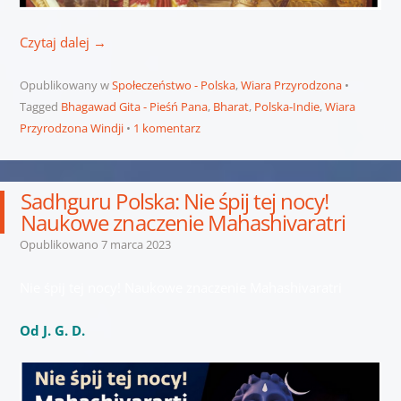
Czytaj dalej
→
Opublikowany w
Społeczeństwo - Polska
,
Wiara Przyrodzona
Tagged
Bhagawad Gita - Pieśń Pana
,
Bharat
,
Polska-Indie
,
Wiara
Przyrodzona Windji
1 komentarz
Sadhguru Polska: Nie śpij tej nocy!
Naukowe znaczenie Mahashivaratri
Opublikowano
7 marca 2023
Nie śpij tej nocy! Naukowe znaczenie Mahashivaratri
Od J. G. D.