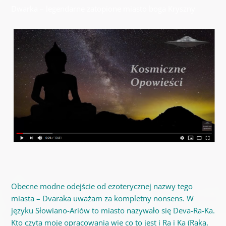
Dwarka – legendarne zatopione miasto boga Kryszny
Obecne modne odejście od ezoterycznej nazwy tego
miasta – Dvaraka uważam za kompletny nonsens. W
języku Słowiano-Ariów to miasto nazywało się Deva-Ra-Ka.
Kto czyta moje opracowania wie co to jest i Ra i Ka (Raka,