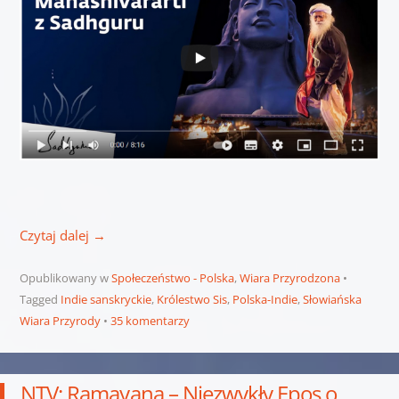
Czytaj dalej
→
Opublikowany w
Społeczeństwo - Polska
,
Wiara Przyrodzona
Tagged
Indie sanskryckie
,
Królestwo Sis
,
Polska-Indie
,
Słowiańska
Wiara Przyrody
35 komentarzy
NTV: Ramayana – Niezwykły Epos o