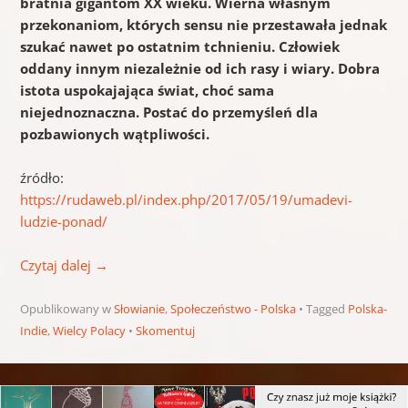
bratnia gigantom XX wieku. Wierna własnym
przekonaniom, których sensu nie przestawała jednak
szukać nawet po ostatnim tchnieniu. Człowiek
oddany innym niezależnie od ich rasy i wiary. Dobra
istota uspokajająca świat, choć sama
niejednoznaczna. Postać do przemyśleń dla
pozbawionych wątpliwości.
źródło:
https://rudaweb.pl/index.php/2017/05/19/umadevi-
ludzie-ponad/
Czytaj dalej
→
Opublikowany w
Słowianie
,
Społeczeństwo - Polska
Tagged
Polska-
Indie
,
Wielcy Polacy
Skomentuj