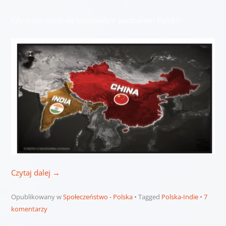
Czy Indie staną się kluczowym partnerem Polski?
Czytaj dalej
→
Opublikowany w
Społeczeństwo - Polska
Tagged
Polska-Indie
7
komentarzy