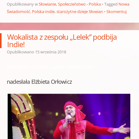
Opublikowany w
Słowianie
,
Społeczeństwo - Polska
Tagged
Nowa
Świadomość
,
Polska-Indie
,
starożytne dzieje Słowian
Skomentuj
Wokalista z zespołu „Lelek” podbija
Indie!
Opublikowano
15 września 2018
Wokalista z zespołu „Lelek” podbija Indie!
nadesłała Elżbieta Orłowicz