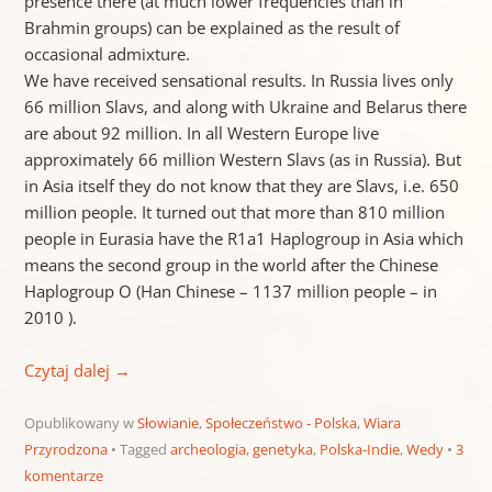
presence there (at much lower frequencies than in
Brahmin groups) can be explained as the result of
occasional admixture.
We have received sensational results. In Russia lives only
66 million Slavs, and along with Ukraine and Belarus there
are about 92 million. In all Western Europe live
approximately 66 million Western Slavs (as in Russia). But
in Asia itself they do not know that they are Slavs, i.e. 650
million people. It turned out that more than 810 million
people in Eurasia have the R1a1 Haplogroup in Asia which
means the second group in the world after the Chinese
Haplogroup O (Han Chinese – 1137 million people – in
2010 ).
Czytaj dalej
→
Opublikowany w
Słowianie
,
Społeczeństwo - Polska
,
Wiara
Przyrodzona
Tagged
archeologia
,
genetyka
,
Polska-Indie
,
Wedy
3
komentarze