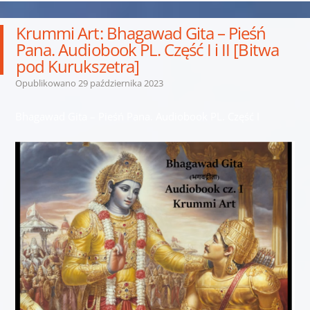
Krummi Art: Bhagawad Gita – Pieśń
Pana. Audiobook PL. Część I i II [Bitwa
pod Kurukszetra]
Opublikowano
29 października 2023
Bhagawad Gita – Pieśń Pana. Audiobook PL. Część I