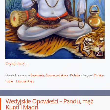
Czytaj dalej
→
Opublikowany w
Słowianie
,
Społeczeństwo - Polska
Tagged
Polska-
Indie
1 komentarz
Wedyjskie Opowieści – Pandu, mąż
Kunti i Madri