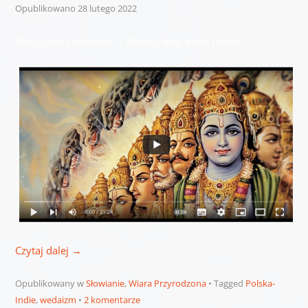
Opublikowano
28 lutego 2022
Wedyjskie Opowieści – Pandu, mąż Kunti i Madri
Czytaj dalej
→
Opublikowany w
Słowianie
,
Wiara Przyrodzona
Tagged
Polska-
Indie
,
wedaizm
2 komentarze