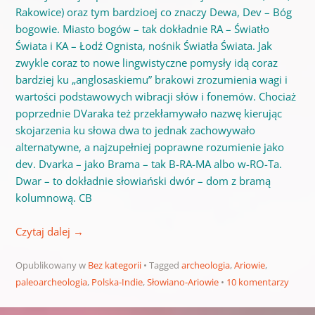
Rakowice) oraz tym bardzioej co znaczy Dewa, Dev – Bóg
bogowie. Miasto bogów – tak dokładnie RA – Światło
Świata i KA – Łodź Ognista, nośnik Światła Świata. Jak
zwykle coraz to nowe lingwistyczne pomysły idą coraz
bardziej ku „anglosaskiemu” brakowi zrozumienia wagi i
wartości podstawowych wibracji słów i fonemów. Chociaż
poprzednie DVaraka też przekłamywało nazwę kierując
skojarzenia ku słowa dwa to jednak zachowywało
alternatywne, a najzupełniej poprawne rozumienie jako
dev. Dvarka – jako Brama – tak B-RA-MA albo w-RO-Ta.
Dwar – to dokładnie słowiański dwór – dom z bramą
kolumnową. CB
Czytaj dalej
→
Opublikowany w
Bez kategorii
Tagged
archeologia
,
Ariowie
,
paleoarcheologia
,
Polska-Indie
,
Słowiano-Ariowie
10 komentarzy