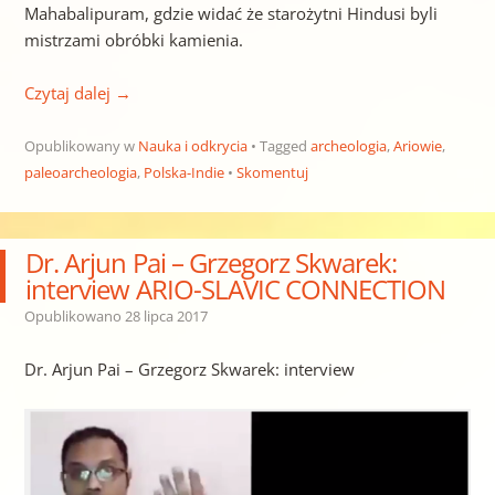
Mahabalipuram, gdzie widać że starożytni Hindusi byli
mistrzami obróbki kamienia.
Czytaj dalej
→
Opublikowany w
Nauka i odkrycia
Tagged
archeologia
,
Ariowie
,
paleoarcheologia
,
Polska-Indie
Skomentuj
Dr. Arjun Pai – Grzegorz Skwarek:
interview ARIO-SLAVIC CONNECTION
Opublikowano
28 lipca 2017
Dr. Arjun Pai – Grzegorz Skwarek: interview