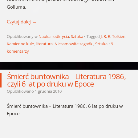
Golluma.
Czytaj dalej
→
Opublikowany w
Nauka i odkrycia
,
Sztuka
Tagged
J. R. R. Tolkien
,
Kamienne kule
,
literatura
,
Niesamowite zagadki
,
Sztuka
9
komentarzy
Śmierć buntownika – Literatura 1986,
czyli 6 lat po druku w Epoce
Opublikowano
1 grudnia 2010
Śmierć buntownika – Literatura 1986, 6 lat po druku w
Epoce