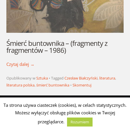
Śmierć buntownika – (fragmenty z
fragmentów – 1986)
Czytaj dalej
→
Opublikowany w
Sztuka
Tagged
Czesław Białczyński
,
literatura
,
literatura polska
,
śmierć buntownika
Skomentuj
Ta strona używa ciasteczek (cookies), w celach statystycznych.
NOWA powieść Komunikat 2029
Możesz wyłączyć obsługę plików cookies w Twojej
12072002 (fragment)
przeglądarce.
Rozumiem
Opublikowano
10 lipca 2009