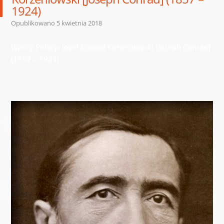
1924)
Opublikowano
5 kwietnia 2018
Wielcy Polacy: Józef Konrad Korzeniowski [Joseph Conrad]
(1857 – 1924)