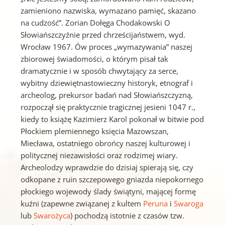
zamieniono nazwiska, wymazano pamięć, skazano
na cudzość”. Zorian Dołęga Chodakowski O
Słowiańszczyźnie przed chrześcijaństwem, wyd.
Wrocław 1967. Ów proces „wymazywania” naszej
zbiorowej świadomości, o którym pisał tak
dramatycznie i w sposób chwytający za serce,
wybitny dziewiętnastowieczny historyk, etnograf i
archeolog, prekursor badań nad Słowiańszczyzną,
rozpoczął się praktycznie tragicznej jesieni 1047 r.,
kiedy to książę Kazimierz Karol pokonał w bitwie pod
Płockiem plemiennego księcia Mazowszan,
Miecława, ostatniego obrońcy naszej kulturowej i
politycznej niezawisłości oraz rodzimej wiary.
Archeolodzy wprawdzie do dzisiaj spierają się, czy
odkopane z ruin szczepowego gniazda niepokornego
płockiego wojewody ślady świątyni, mającej formę
kuźni (zapewne związanej z kultem
Peruna
i
Swaroga
lub
Swarożyca
) pochodzą istotnie z czasów tzw.