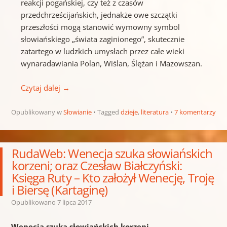
reakcji pogańskiej, czy też z czasów
przedchrześcijańskich, jednakże owe szczątki
przeszłości mogą stanowić wymowny symbol
słowiańskiego „świata zaginionego”, skutecznie
zatartego w ludzkich umysłach przez całe wieki
wynaradawiania Polan, Wiślan, Ślężan i Mazowszan.
Czytaj dalej
→
Opublikowany w
Słowianie
Tagged
dzieje
,
literatura
7 komentarzy
RudaWeb: Wenecja szuka słowiańskich
korzeni; oraz Czesław Białczyński:
Księga Ruty – Kto założył Wenecję, Troję
i Biersę (Kartaginę)
Opublikowano
7 lipca 2017
Wenecja szuka słowiańskich korzeni