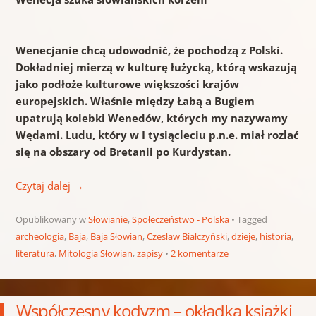
Wenecjanie chcą udowodnić, że pochodzą z Polski.
Dokładniej mierzą w kulturę łużycką, którą wskazują
jako podłoże kulturowe większości krajów
europejskich. Właśnie między Łabą a Bugiem
upatrują kolebki Wenedów, których my nazywamy
Wędami. Ludu, który w I tysiącleciu p.n.e. miał rozlać
się na obszary od Bretanii po Kurdystan.
Czytaj dalej
→
Opublikowany w
Słowianie
,
Społeczeństwo - Polska
Tagged
archeologia
,
Baja
,
Baja Słowian
,
Czesław Białczyński
,
dzieje
,
historia
,
literatura
,
Mitologia Słowian
,
zapisy
2 komentarze
Współczesny kodyzm – okładka książki