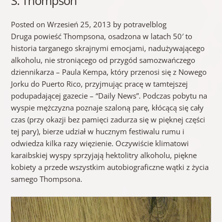
S. Thompson
Posted on Wrzesień 25, 2013 by potravelblog
Druga powieść Thompsona, osadzona w latach 50′ to
historia targanego skrajnymi emocjami, nadużywającego
alkoholu, nie stroniącego od przygód samozwańczego
dziennikarza – Paula Kempa, który przenosi się z Nowego
Jorku do Puerto Rico, przyjmując pracę w tamtejszej
podupadającej gazecie – “Daily News”. Podczas pobytu na
wyspie mężczyzna poznaje szaloną parę, kłócącą się cały
czas (przy okazji bez pamięci zadurza się w pięknej części
tej pary), bierze udział w hucznym festiwalu rumu i
odwiedza kilka razy więzienie. Oczywiście klimatowi
karaibskiej wyspy sprzyjają hektolitry alkoholu, piękne
kobiety a przede wszystkim autobiograficzne wątki z życia
samego Thompsona.