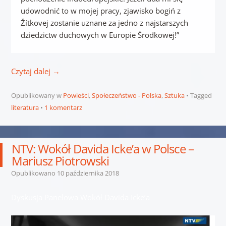
udowodnić to w mojej pracy, zjawisko bogiń z
Žítkovej zostanie uznane za jedno z najstarszych
dziedzictw duchowych w Europie Środkowej!”
Czytaj dalej
→
Opublikowany w
Powieści
,
Społeczeństwo - Polska
,
Sztuka
Tagged
literatura
1 komentarz
NTV: Wokół Davida Icke’a w Polsce –
Mariusz Piotrowski
Opublikowano
10 października 2018
Dyskusja Panelowa Wokół Davida Icke’a