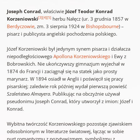
Joseph Conrad
, właściwie
Józef Teodor Konrad
[3]
[4]
[5]
Korzeniowski
herbu Nałęcz (ur. 3 grudnia 1857 w
Berdyczowie
, zm. 3 sierpnia 1924 w
Bishopsbourne
) –
pisarz i publicysta angielski pochodzenia polskiego.
Józef Korzeniowski był jedynym synem pisarza i działacza
niepodległościowego
Apollona Korzeniowskiego
i Ewy z
Bobrowskich. Nie ukończywszy gimnazjum wyjechał w
1874 do Francji i zaciągnął się na statek jako prosty
marynarz. W 1894 osiadł w Anglii i poświęcił się pracy
pisarskiej; zaledwie rok później wydał pierwszą powieść
Szaleństwo Almayera
. Publikując na obczyźnie używał
pseudonimu Joseph Conrad, który utworzył z imion: Józef i
Konrad.
Wybitna twórczość Korzeniowskiego pozostaje zjawiskiem
odosobnionym w literaturze światowej, łącząc w sobie
nurt romantyzmu z pozytywizmem, symbolizmu z