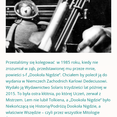
Przestaliśmy się kolegować w 1985 roku, kiedy nie
zrozumiał w ząb, przedstawionej mu przeze mnie,
powieści s-f „Dookoła Nigdzie”. Chciałem by polecił ją do
wydania w Niemczech Zachodnich Karlowi Dedeciusowi.
Wydało ją Wydawnictwo Solaris trzydzieści lat później w
2015. To była ostra kłótnia, po której Uczeń, zerwał z
Mistrzem. Lem nie lubił Tolkiena, a „Dookoła Nigdzie” było
Niekończącą się Historią/Podróżą Dookoła Nigdzie, a
właściwie Wszędzie – czyli przez wszystkie Mitologie