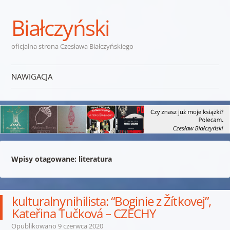
Białczyński
oficjalna strona Czesława Białczyńskiego
NAWIGACJA
Przejdź do treści
Wpisy otagowane:
literatura
kulturalnynihilista: “Boginie z Žítkovej”,
Kateřina Tučková – CZECHY
Opublikowano
9 czerwca 2020