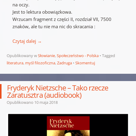
na oczy.
Jest to lektura obowiązkowa.
Wrzucam fragment z części II, rozdział VII, 7500
znaków, ale tu nie ma nic do skracania :
Czytaj dalej
→
Opublikowany w
Słowianie
,
Społeczeństwo - Polska
Tagged
literatura
,
myśl filozoficzna
,
Zadruga
Skomentuj
Fryderyk Nietzsche – Tako rzecze
Zaratusztra (audiobook)
Opublikowano
10 maja 2018