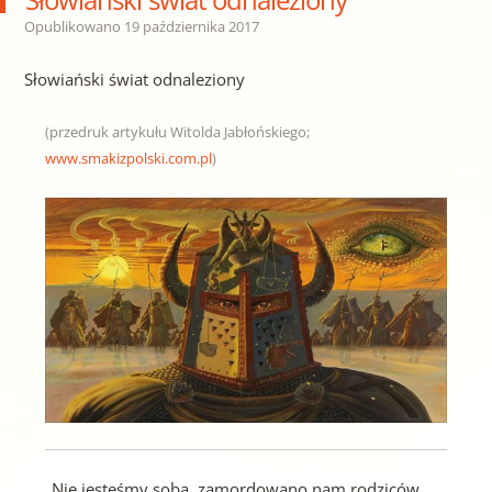
Opublikowano
19 października 2017
Słowiański świat odnaleziony
(przedruk artykułu Witolda Jabłońskiego;
www.smakizpolski.com.pl
)
„Nie jesteśmy sobą, zamordowano nam rodziców,