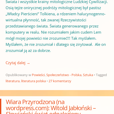
Świata i wszystkie krainy mitologiczne Ludzkiej Cywilizacji.
Osią tejże onirycznej podróży mitologicznej był pastisz
„Władcy Pierścieni” Tolkiena, a rdzeniem halucynogenno-
wirtualna płynność, tak zwanej Rzeczywistości
przedstawianego świata. Świata generowanego przez
komputery w realu. Nie rozumiałem jakim cudem Lem
mógł mojej powieści nie zrozumieć!!! Tak myślałem.
Myślałem, że nie zrozumiał i dlatego się zirytował. Ale on
zrozumiał ją aż za dobrze.
Czytaj dalej
→
Opublikowany w
Powieści
,
Społeczeństwo - Polska
,
Sztuka
Tagged
literatura
,
literatura polska
27 komentarzy
Wiara Przyrodzona (na
wordpress.com): Witold Jabłoński –
Słowiański świat odnaleziony