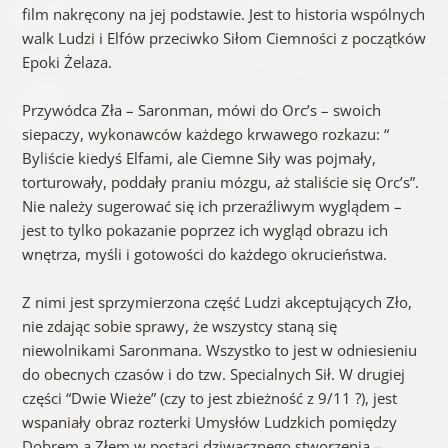
film nakręcony na jej podstawie. Jest to historia wspólnych
walk Ludzi i Elfów przeciwko Siłom Ciemności z początków
Epoki Żelaza.
Przywódca Zła – Saronman, mówi do Orc’s – swoich
siepaczy, wykonawców każdego krwawego rozkazu: “
Byliście kiedyś Elfami, ale Ciemne Siły was pojmały,
torturowały, poddały praniu mózgu, aż staliście się Orc’s”.
Nie należy sugerować się ich przeraźliwym wyglądem –
jest to tylko pokazanie poprzez ich wygląd obrazu ich
wnętrza, myśli i gotowości do każdego okrucieństwa.
Z nimi jest sprzymierzona część Ludzi akceptujących Zło,
nie zdając sobie sprawy, że wszystcy staną się
niewolnikami Saronmana. Wszystko to jest w odniesieniu
do obecnych czasów i do tzw. Specialnych Sił. W drugiej
części “Dwie Wieże” (czy to jest zbieżność z 9/11 ?), jest
wspaniały obraz rozterki Umysłów Ludzkich pomiędzy
Dobrem a Złem w postaci dziwacznego stworzenia –