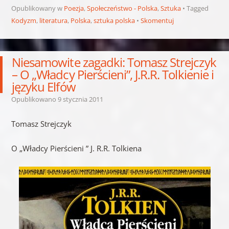
Opublikowany w
Poezja
,
Społeczeństwo - Polska
,
Sztuka
Tagged
Kodyzm
,
literatura
,
Polska
,
sztuka polska
Skomentuj
Niesamowite zagadki: Tomasz Strejczyk
– O „Władcy Pierścieni”, J.R.R. Tolkienie i
języku Elfów
Opublikowano
9 stycznia 2011
Tomasz Strejczyk
O „Władcy Pierścieni ” J. R.R. Tolkiena