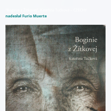
“Boginie z Žítkovej”, Kateřina Tučková – CZECHY
nadesłał Furio Muerte