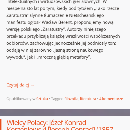
intelektualnych i wirtuozowskich gier słownych. W
niespełna sto lat po tym, kiedy pod tytułem „Tako rzecze
Zaratustra” słynne tłumaczenie Nietscheańskiego
manifestu ogłosił Wacław Berent, proponujemy nową
wersję polskiego „Zaratustry”. Autorzy niniejszego
przekładu przybliżają książkę wrażliwości współczesnych
odbiorców, zachowując jednocześnie jej podniosły ton;
oddają w niej zarówno „jasną stronę naukowego
wywodu”, jak i „mroczną głębię metafory”.
Czytaj dalej
→
Opublikowany w
Sztuka
Tagged
filozofia
,
literatura
4 komentarze
Wielcy Polacy: Józef Konrad
Korzeniowski [Joseph Conrad] (1857 –