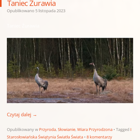
Taniec Żurawia
Opublikowano
5 listopada 2023
Taniec Żurawia
Czytaj dalej
→
Opublikowany w
Przyroda
,
Słowianie
,
Wiara Przyrodzona
Tagged
I
Starosłowiańska Świątynia Światła Świata
8 komentarzy