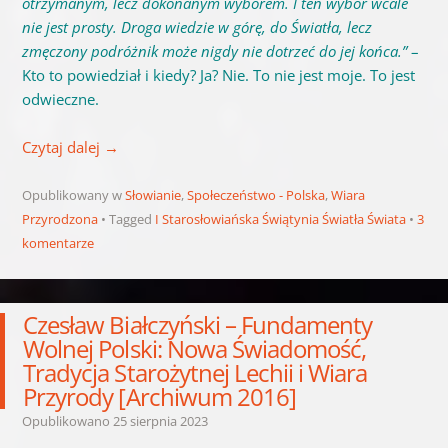
otrzymanym, lecz dokonanym wyborem. I ten wybór wcale
nie jest prosty. Droga wiedzie w górę, do Światła, lecz
zmęczony podróżnik może nigdy nie dotrzeć do jej końca.”
–
Kto to powiedział i kiedy? Ja? Nie. To nie jest moje. To jest
odwieczne.
Czytaj dalej
→
Opublikowany w
Słowianie
,
Społeczeństwo - Polska
,
Wiara
Przyrodzona
Tagged
I Starosłowiańska Świątynia Światła Świata
3
komentarze
Czesław Białczyński – Fundamenty
Wolnej Polski: Nowa Świadomość,
Tradycja Starożytnej Lechii i Wiara
Przyrody [Archiwum 2016]
Opublikowano
25 sierpnia 2023