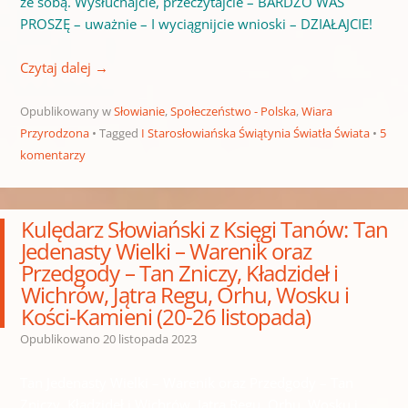
ze sobą. Wysłuchajcie, przeczytajcie – BARDZO WAS
PROSZĘ – uważnie – I wyciągnijcie wnioski – DZIAŁAJCIE!
Czytaj dalej
→
Opublikowany w
Słowianie
,
Społeczeństwo - Polska
,
Wiara
Przyrodzona
Tagged
I Starosłowiańska Świątynia Światła Świata
5
komentarzy
Kulędarz Słowiański z Księgi Tanów: Tan
Jedenasty Wielki – Warenik oraz
Przedgody – Tan Zniczy, Kładzideł i
Wichrów, Jątra Regu, Orhu, Wosku i
Kości-Kamieni (20-26 listopada)
Opublikowano
20 listopada 2023
Tan Jedenasty Wielki – Warenik oraz Przedgody – Tan
Zniczy, Kładzideł i Wichrów, Jątra Regu, Orhu, Wosku i