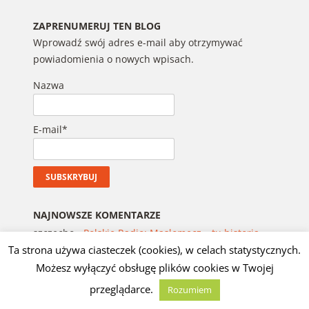
ZAPRENUMERUJ TEN BLOG
Wprowadź swój adres e-mail aby otrzymywać
powiadomienia o nowych wpisach.
Nazwa
E-mail*
NAJNOWSZE KOMENTARZE
szczecho
-
Polskie Radio: Masłomęcz – tu historia
Ta strona używa ciasteczek (cookies), w celach statystycznych.
sprzed blisko 2000 lat wciąż żyje tuż pod
Możesz wyłączyć obsługę plików cookies w Twojej
powierzchnią ziemi
przeglądarce.
Rozumiem
J.G.D.
-
Tadeusz Pruss Mroziński: ŚCIEŻKI GWIAZD,