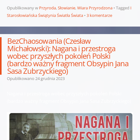
Opublikowany w
Przyroda
,
Słowianie
,
Wiara Przyrodzona
Tagged
I
Starosłowiańska Świątynia Światła Świata
3 komentarze
BezChaosowania (Czesław
Michałowski): Nagana i przestroga
wobec przyszłych pokoleń Polski
(bardzo ważny fragment Obsypin Jana
Sasa Zubrzyckiego)
Opublikowano
24 grudnia 2023
Nagana i przestroga wobec przyszłych pokoleń Polski
(bardzo ważny fragment Obsypin Jana Sasa Zubrzyckiego)