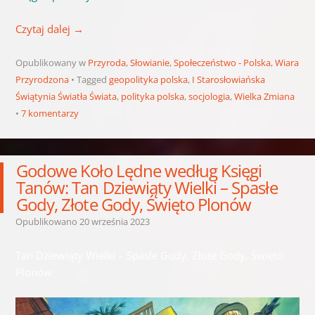
Czytaj dalej
→
Opublikowany w
Przyroda
,
Słowianie
,
Społeczeństwo - Polska
,
Wiara
Przyrodzona
Tagged
geopolityka polska
,
I Starosłowiańska
Świątynia Światła Świata
,
polityka polska
,
socjologia
,
Wielka Zmiana
7 komentarzy
Godowe Koło Lędne według Księgi
Tanów: Tan Dziewiąty Wielki – Spasłe
Gody, Złote Gody, Święto Plonów
Opublikowano
20 września 2023
Tan Dziewiąty Wielki – Spasłe Gody, Złote Gody, Święto
Plonów