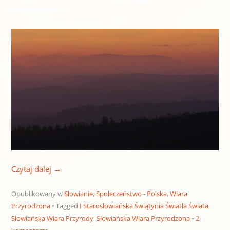
Kości-Kamieni
Czytaj dalej
→
Opublikowany w
Słowianie
,
Społeczeństwo - Polska
,
Wiara
Przyrodzona
Tagged
I Starosłowiańska Świątynia Światła Świata
,
Słowiańska Wiara Przyrody
,
Słowiańska Wiara Przyrodzona
2