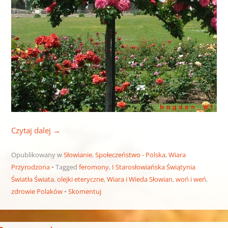
Czytaj dalej
→
Opublikowany w
Słowianie
,
Społeczeństwo - Polska
,
Wiara
Przyrodzona
Tagged
feromony
,
I Starosłowiańska Świątynia
Światła Świata
,
olejki eteryczne
,
Wiara i Wieda Słowian
,
woń i weń
,
zdrowie Polaków
Skomentuj