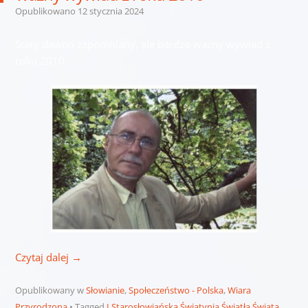
Opublikowano
12 stycznia 2024
Stary dawno zapomniany, ale bardzo ważny wywiad z
roku 2010
Czytaj dalej
→
Opublikowany w
Słowianie
,
Społeczeństwo - Polska
,
Wiara
Przyrodzona
Tagged
I Starosłowiańska Świątynia Światła Świata
,