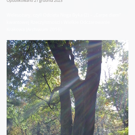
Opublikowano
21 grudnia 2023
Welesożary, czyli Odcięta Noga Byka (2) – „Carpe diem”
kwantowej RzeczyIstności i Wielkie Odczarowanie
Krakowa (Archiwum 2016)