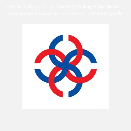
Czesław Białczyński – Fundamenty Wolnej Polski: Nowa
Świadomość, Tradycja Starożytnej Lechii i Wiara Przyrody.