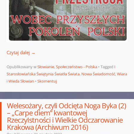
Czytaj dalej
→
Opublikowany w
Słowianie
,
Społeczeństwo - Polska
Tagged
I
Starosłowiańska Świątynia Światła Świata
,
Nowa Świadomość
,
Wiara
i Wieda Słowian
Skomentuj
Welesożary, czyli Odcięta Noga Byka (2)
– „Carpe diem” kwantowej
RzeczyIstności i Wielkie Odczarowanie
Krakowa (Archiwum 2016)