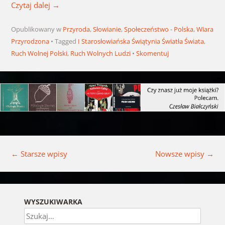
Czytaj dalej
→
Opublikowany w
Przyroda
,
Słowianie
,
Społeczeństwo - Polska
,
Wiara
Przyrodzona
Tagged
I Starosłowiańska Świątynia Światła Świata
,
Ruch Wolnej Polski
,
Ruch Wolnych Ludzi
Skomentuj
Nawigacja wpisu
←
Starsze wpisy
Nowsze wpisy
→
WYSZUKIWARKA
Szukaj