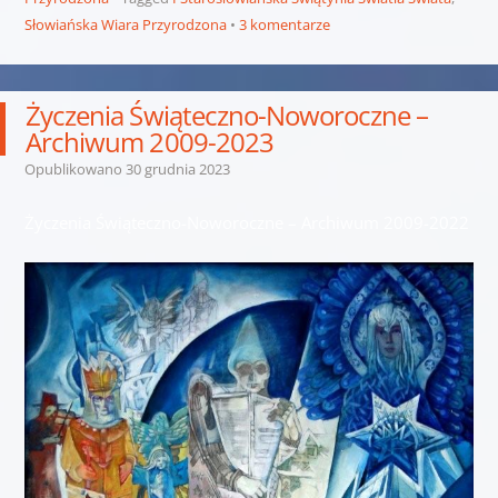
Słowiańska Wiara Przyrodzona
3 komentarze
Życzenia Świąteczno-Noworoczne –
Archiwum 2009-2023
Opublikowano
30 grudnia 2023
Życzenia Świąteczno-Noworoczne – Archiwum 2009-2022