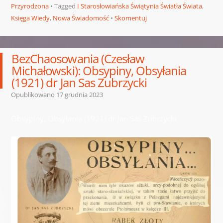
Przyrodzona
Tagged
I Starosłowiańska Świątynia Światła Świata
,
Księga Wiedy
,
Nowa Świadomość
Skomentuj
BezChaosowania (Czesław
Michałowski): Obsypiny, Obsyłania
(1921) dr Jan Sas Zubrzycki
Opublikowano
17 grudnia 2023
Obsypiny, Obsyłania (1921) dr Jan Sas Zubrzycki