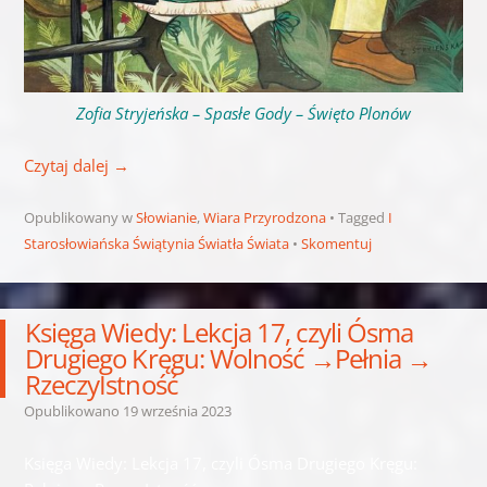
Zofia Stryjeńska – Spasłe Gody – Święto Plonów
Czytaj dalej
→
Opublikowany w
Słowianie
,
Wiara Przyrodzona
Tagged
I
Starosłowiańska Świątynia Światła Świata
Skomentuj
Księga Wiedy: Lekcja 17, czyli Ósma
Drugiego Kręgu: Wolność →Pełnia →
RzeczyIstność
Opublikowano
19 września 2023
Księga Wiedy: Lekcja 17, czyli Ósma Drugiego Kręgu: