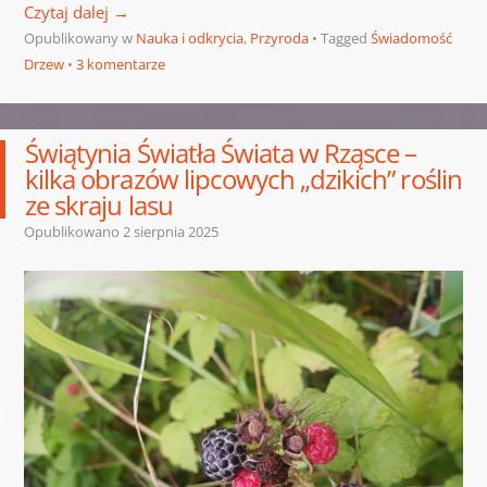
Czytaj dalej
→
Opublikowany w
Nauka i odkrycia
,
Przyroda
Tagged
Świadomość
Drzew
3 komentarze
Świątynia Światła Świata w Rząsce –
kilka obrazów lipcowych „dzikich” roślin
ze skraju lasu
Opublikowano
2 sierpnia 2025