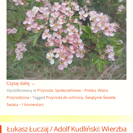
Czytaj dalej
→
Opublikowany w
Przyroda
,
Społeczeństwo - Polska
,
Wiara
Przyrodzona
Tagged
Przyroda do ochrony
,
Świątynie Światła
Świata
1 komentarz
Łukasz Łuczaj / Adolf Kudliński: Wierzba