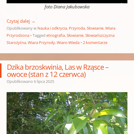
foto Diana Jakubowska
Czytaj dalej
→
Opublikowany w
Nauka i odkrycia
,
Przyroda
,
Słowianie
,
Wiara
Przyrodzona
Tagged
etnografia
,
Słowianie
,
Słowiańszczyzna
Starożytna
,
Wiara Przyrody
,
Wiaro-Wieda
2 komentarze
Dzika brzoskwinia, Las w Rząsce –
owoce (stan z 12 czerwca)
Opublikowano
6 lipca 2025