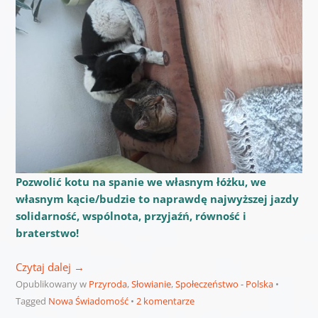
Pozwolić kotu na spanie we własnym łóżku, we
własnym kącie/budzie to naprawdę najwyższej jazdy
solidarność, wspólnota, przyjaźń, równość i
braterstwo!
Czytaj dalej
→
Opublikowany w
Przyroda
,
Słowianie
,
Społeczeństwo - Polska
Tagged
Nowa Świadomość
2 komentarze