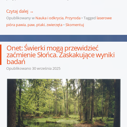
Czytaj dalej
→
Opublikowany w
Nauka i odkrycia
,
Przyroda
Tagged
laserowe
pióra pawia
,
paw
,
ptaki
,
zwierzęta
Skomentuj
Onet: Świerki mogą przewidzieć
zaćmienie Słońca. Zaskakujące wyniki
badań
Opublikowano
30 września 2025