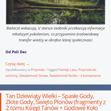
Badacze wskazują, iż starsze osobniki przekazują informacje
młodszym pokoleniom, co przypomina środowiskowy
transfer wiedzy w obrębie leśnej społeczności
Od Poli Dec
Czytaj dalej
→
Opublikowany w
Przyroda
Tagged
Pamięć Lasu
,
Przyroda do
ochrony
,
Świadomość Drzew
,
Świadomość Roślin
4 komentarze
Tan Dziewiąty Wielki – Spasłe Gody,
Złote Gody, Święto Plonów (fragmenty z
2 tomu Księgi Tanów + Godowe Koło