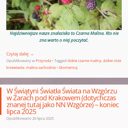
Najdziwniejsze nasze znalezisko to Czarna Malina. Kto nie
zna warto o niej poczytać.
Czytaj dalej
→
Opublikowany w
Przyroda
Tagged
dzikie czarne maliny
,
dzikie róże
krzewiaste
,
malina zachodnia
Skomentuj
W Świątyni Światła Świata na Wzgórzu
w Żarach pod Krakowem (dotychczas
znanej tutaj jako NN Wzgórze) – koniec
lipca 2025
Opublikowano
26 lipca 2025