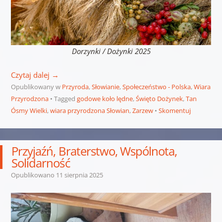
Dorzynki / Dożynki 2025
Czytaj dalej
→
Opublikowany w
Przyroda
,
Słowianie
,
Społeczeństwo - Polska
,
Wiara
Przyrodzona
Tagged
godowe koło lędne
,
Święto Dożynek
,
Tan
Ósmy Wielki
,
wiara przyrodzona Słowian
,
Zarzew
Skomentuj
Przyjaźń, Braterstwo, Wspólnota,
Solidarność
Opublikowano
11 sierpnia 2025