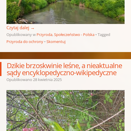
Czytaj dalej
→
Opublikowany w
Przyroda
,
Społeczeństwo - Polska
Tagged
Przyroda do ochrony
Skomentuj
Dzikie brzoskwinie leśne, a nieaktualne
sądy encyklopedyczno-wikipedyczne
Opublikowano
28 kwietnia 2025