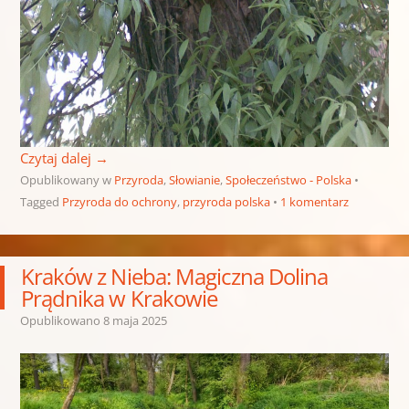
Czytaj dalej
→
Opublikowany w
Przyroda
,
Słowianie
,
Społeczeństwo - Polska
Tagged
Przyroda do ochrony
,
przyroda polska
1 komentarz
Kraków z Nieba: Magiczna Dolina
Prądnika w Krakowie
Opublikowano
8 maja 2025