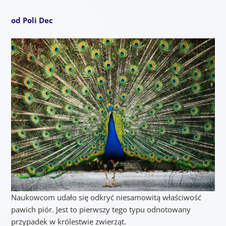
od Poli Dec
Naukowcom udało się odkryć niesamowitą właściwość
pawich piór. Jest to pierwszy tego typu odnotowany
przypadek w królestwie zwierząt.