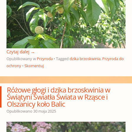
Czytaj dalej
→
Opublikowany w
Przyroda
Tagged
dzika brzoskwinia
,
Przyroda do
ochrony
Skomentuj
Różowe głogi i dzika brzoskwinia w
Świątyni Światła Świata w Rząsce i
Olszanicy koło Balic
Opublikowano
30 maja 2025