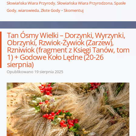
Słowiańska Wiara Przyrody
,
Słowiańska Wiara Przyrodzona
,
Spasłe
Gody
,
wiarowieda
,
Złote Gody
Skomentuj
Tan Ósmy Wielki – Dorzynki, Wyrzynki,
Obrzynki, Rzwiok-Żywiok (Zarzew),
Rzniwiok (fragment z Księgi Tanów, tom
1) + Godowe Koło Lędne (20-26
sierpnia)
Opublikowano
19 sierpnia 2025