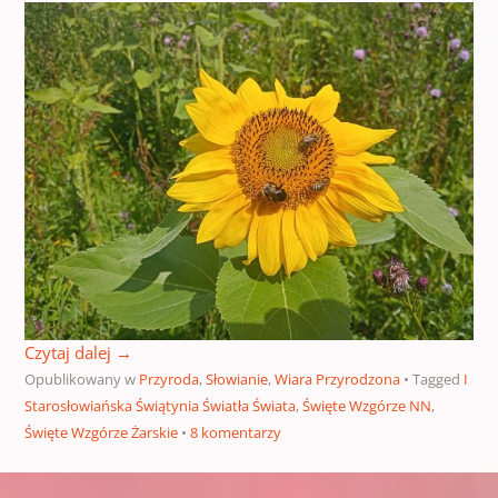
Czytaj dalej
→
Opublikowany w
Przyroda
,
Słowianie
,
Wiara Przyrodzona
Tagged
I
Starosłowiańska Świątynia Światła Świata
,
Święte Wzgórze NN
,
Święte Wzgórze Żarskie
8 komentarzy