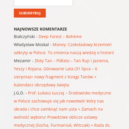
NAJNOWSZE KOMENTARZE
Białczyński
-
Deep Forest – Bohème
Władysław Moskal
-
Money: Czekoladowy krzemień
odkryty w Polsce. To zmienia naszą wiedzę o historii
Mezamir
-
Złoty Tan – Półlato – Tan Ruji i Jasienia,
Yeszy i Rojana, Górowanie Lata (31 lipca – 6
sierpnia)+ nowy fragment z Księgi Tanów +
Kalendarz obrzędowy święta
J.G.D.
-
Prof. Łukasz Łuczaj – Środowisko medyczne
w Polsce zachowuje się jak nowotwór który nas
okrada i chce zamknąć nam usta + Zamach na
wolność wyboru! Prawdziwe oblicze ustawy
medycznej (Socha, Furmaniuk, Witczak) + Rada ds.