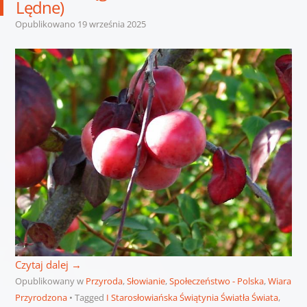
Lędne)
Opublikowano
19 września 2025
Czytaj dalej
→
Opublikowany w
Przyroda
,
Słowianie
,
Społeczeństwo - Polska
,
Wiara
Przyrodzona
Tagged
I Starosłowiańska Świątynia Światła Świata
,