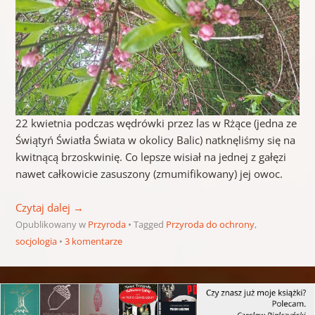
22 kwietnia podczas wędrówki przez las w Rżące (jedna ze
Świątyń Światła Świata w okolicy Balic) natknęliśmy się na
kwitnącą brzoskwinię. Co lepsze wisiał na jednej z gałęzi
nawet całkowicie zasuszony (zmumifikowany) jej owoc.
Czytaj dalej
→
Opublikowany w
Przyroda
Tagged
Przyroda do ochrony
,
socjologia
3 komentarze