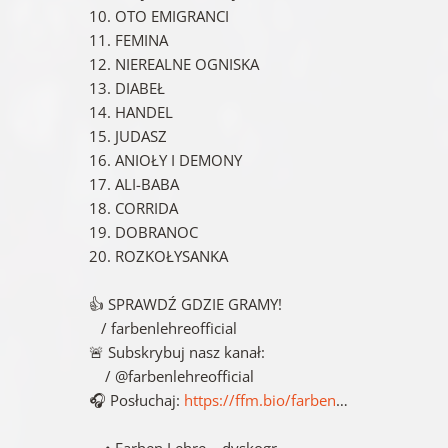
10. OTO EMIGRANCI
11. FEMINA
12. NIEREALNE OGNISKA
13. DIABEŁ
14. HANDEL
15. JUDASZ
16. ANIOŁY I DEMONY
17. ALI-BABA
18. CORRIDA
19. DOBRANOC
20. ROZKOŁYSANKA
👍 SPRAWDŹ GDZIE GRAMY!
/ farbenlehreofficial ​
🚨 Subskrybuj nasz kanał:
/ @farbenlehreofficial ​
🎧 Posłuchaj:
https://ffm.bio/farben
…​
• Farben Lehre – dyskogr… ​