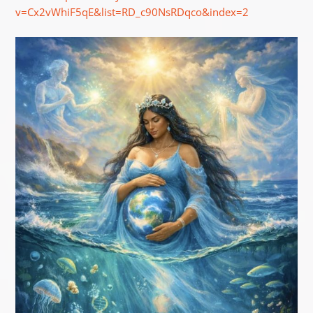
v=Cx2vWhiF5qE&list=RD_c90NsRDqco&index=2