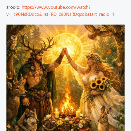
źródło:
https://www.youtube.com/watch?
v=_c90NsRDqco&list=RD_c90NsRDqco&start_radio=1