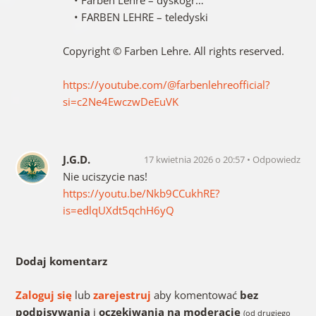
• FARBEN LEHRE – teledyski ​
Copyright © Farben Lehre. All rights reserved.
https://youtube.com/@farbenlehreofficial?
si=c2Ne4EwczwDeEuVK
J.G.D.
17 kwietnia 2026 o 20:57
Odpowiedz
Nie uciszycie nas!
https://youtu.be/Nkb9CCukhRE?
is=edlqUXdt5qchH6yQ
Dodaj komentarz
Zaloguj się
lub
zarejestruj
aby komentować
bez
podpisywania
i
oczekiwania na moderację
(od drugiego