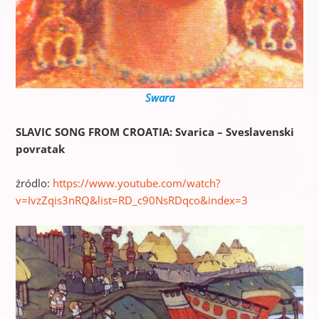
Swara
SLAVIC SONG FROM CROATIA: Svarica – Sveslavenski
povratak
źródlo:
https://www.youtube.com/watch?
v=IvzZqis3nRQ&list=RD_c90NsRDqco&index=3