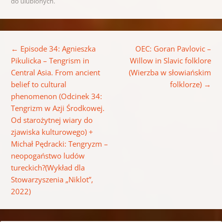
do ulubionych.
Nawigacja wpisu
←
Episode 34: Agnieszka
OEC: Goran Pavlovic –
Pikulicka – Tengrism in
Willow in Slavic folklore
Central Asia. From ancient
(Wierzba w słowiańskim
belief to cultural
folklorze)
→
phenomenon (Odcinek 34:
Tengrizm w Azji Środkowej.
Od starożytnej wiary do
zjawiska kulturowego) +
Michał Pędracki: Tengryzm –
neopogaństwo ludów
tureckich?(Wykład dla
Stowarzyszenia „Niklot”,
2022)