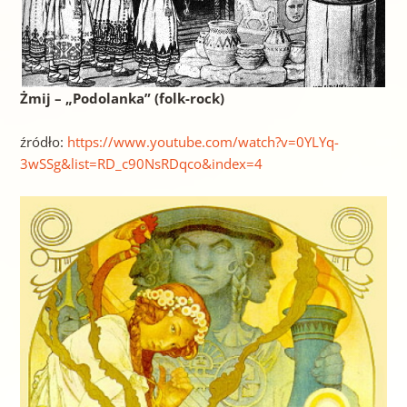
Żmij – „Podolanka” (folk-rock)
źródło:
https://www.youtube.com/watch?v=0YLYq-
3wSSg&list=RD_c90NsRDqco&index=4