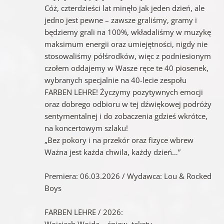
Cóż, czterdzieści lat minęło jak jeden dzień, ale
jedno jest pewne – zawsze graliśmy, gramy i
będziemy grali na 100%, wkładaliśmy w muzykę
maksimum energii oraz umiejętności, nigdy nie
stosowaliśmy półśrodków, więc z podniesionym
czołem oddajemy w Wasze ręce te 40 piosenek,
wybranych specjalnie na 40-lecie zespołu
FARBEN LEHRE! Życzymy pozytywnych emocji
oraz dobrego odbioru w tej dźwiękowej podróży
sentymentalnej i do zobaczenia gdzieś wkrótce,
na koncertowym szlaku!
„Bez pokory i na przekór oraz fizyce wbrew
Ważna jest każda chwila, każdy dzień…”
Premiera: 06.03.2026 / Wydawca: Lou & Rocked
Boys
FARBEN LEHRE / 2026:
Wojciech Wojda – śpiew, teksty