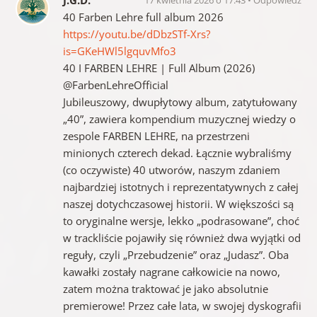
40 Farben Lehre full album 2026
https://youtu.be/dDbzSTf-Xrs?
is=GKeHWl5lgquvMfo3
40 I FARBEN LEHRE | Full Album (2026)
‪@FarbenLehreOfficial‬​
Jubileuszowy, dwupłytowy album, zatytułowany
„40”, zawiera kompendium muzycznej wiedzy o
zespole FARBEN LEHRE, na przestrzeni
minionych czterech dekad. Łącznie wybraliśmy
(co oczywiste) 40 utworów, naszym zdaniem
najbardziej istotnych i reprezentatywnych z całej
naszej dotychczasowej historii. W większości są
to oryginalne wersje, lekko „podrasowane”, choć
w trackliście pojawiły się również dwa wyjątki od
reguły, czyli „Przebudzenie” oraz „Judasz”. Oba
kawałki zostały nagrane całkowicie na nowo,
zatem można traktować je jako absolutnie
premierowe! Przez całe lata, w swojej dyskografii