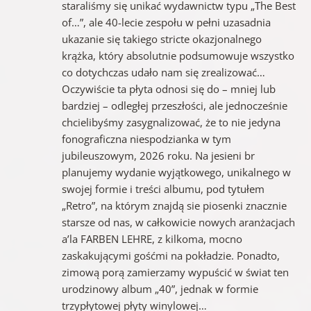
staraliśmy się unikać wydawnictw typu „The Best
of…”, ale 40-lecie zespołu w pełni uzasadnia
ukazanie się takiego stricte okazjonalnego
krążka, który absolutnie podsumowuje wszystko
co dotychczas udało nam się zrealizować…
Oczywiście ta płyta odnosi się do – mniej lub
bardziej – odległej przeszłości, ale jednocześnie
chcielibyśmy zasygnalizować, że to nie jedyna
fonograficzna niespodzianka w tym
jubileuszowym, 2026 roku. Na jesieni br
planujemy wydanie wyjątkowego, unikalnego w
swojej formie i treści albumu, pod tytułem
„Retro”, na którym znajdą sie piosenki znacznie
starsze od nas, w całkowicie nowych aranżacjach
a’la FARBEN LEHRE, z kilkoma, mocno
zaskakującymi gośćmi na pokładzie. Ponadto,
zimową porą zamierzamy wypuścić w świat ten
urodzinowy album „40”, jednak w formie
trzypłytowej płyty winylowej…