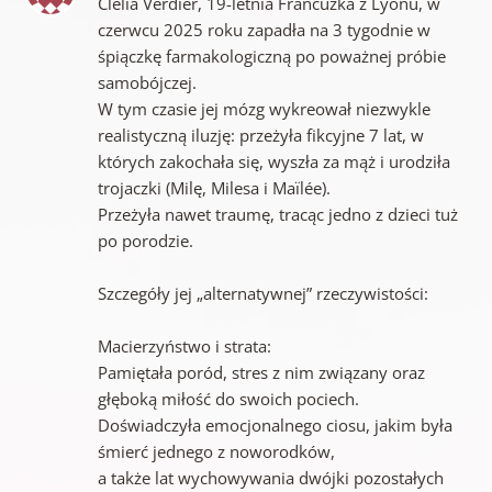
Clélia Verdier, 19-letnia Francuzka z Lyonu, w
czerwcu 2025 roku zapadła na 3 tygodnie w
śpiączkę farmakologiczną po poważnej próbie
samobójczej.
W tym czasie jej mózg wykreował niezwykle
realistyczną iluzję: przeżyła fikcyjne 7 lat, w
których zakochała się, wyszła za mąż i urodziła
trojaczki (Milę, Milesa i Maïlée).
Przeżyła nawet traumę, tracąc jedno z dzieci tuż
po porodzie.
Szczegóły jej „alternatywnej” rzeczywistości:
Macierzyństwo i strata:
Pamiętała poród, stres z nim związany oraz
głęboką miłość do swoich pociech.
Doświadczyła emocjonalnego ciosu, jakim była
śmierć jednego z noworodków,
a także lat wychowywania dwójki pozostałych