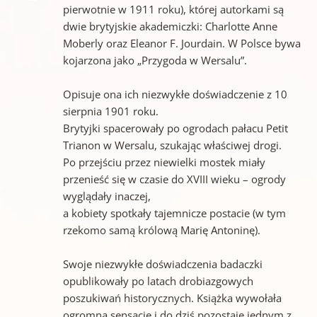
pierwotnie w 1911 roku), której autorkami są
dwie brytyjskie akademiczki: Charlotte Anne
Moberly oraz Eleanor F. Jourdain. W Polsce bywa
kojarzona jako „Przygoda w Wersalu”.
Opisuje ona ich niezwykłe doświadczenie z 10
sierpnia 1901 roku.
Brytyjki spacerowały po ogrodach pałacu Petit
Trianon w Wersalu, szukając właściwej drogi.
Po przejściu przez niewielki mostek miały
przenieść się w czasie do XVIII wieku – ogrody
wyglądały inaczej,
a kobiety spotkały tajemnicze postacie (w tym
rzekomo samą królową Marię Antoninę).
Swoje niezwykłe doświadczenia badaczki
opublikowały po latach drobiazgowych
poszukiwań historycznych. Książka wywołała
ogromną sensację i do dziś pozostaje jednym z