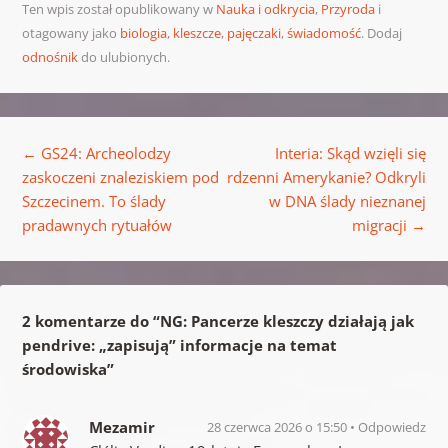
Ten wpis został opublikowany w
Nauka i odkrycia
,
Przyroda
i
otagowany jako
biologia
,
kleszcze
,
pajęczaki
,
świadomość
. Dodaj
odnośnik
do ulubionych.
Nawigacja wpisu
←
GS24: Archeolodzy
Interia: Skąd wzięli się
zaskoczeni znaleziskiem pod
rdzenni Amerykanie? Odkryli
Szczecinem. To ślady
w DNA ślady nieznanej
pradawnych rytuałów
migracji
→
2 komentarze do “
NG: Pancerze kleszczy działają jak
pendrive: „zapisują” informacje na temat
środowiska
”
Mezamir
28 czerwca 2026 o 15:50
Odpowiedz