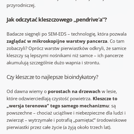
przyrodniczej.
Jak odczytać kleszczowego „pendrive’a”?
Badacze sięgnęli po SEM-EDS – technologię, która pozwala
zaglądać w mikroskopijne warstwy pancerza
. Co tam
zobaczyli? Oprócz warstw pierwiastków odkryli, że samice
kleszczy są lepszymi nośnikami niż samce – ich pancerze
akumulują szczególnie dużo wapnia i strontu.
Czy kleszcze to najlepsze bioindykatory?
Od dawna wiemy o
porostach na drzewach
w lesie,
które odzwierciedlają czystość powietrza.
Kleszcze to
„wersja terenowa” tego samego mechanizmu
: są
powszechne – chociaż uciążliwe i niebezpieczne dla ludzi i
zwierząt – wytrzymałe i potrafią „pamiętać” środowiskowe
pierwiastki przez całe życie (a żyją około trzech lat).