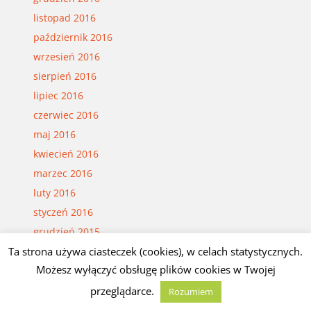
listopad 2016
październik 2016
wrzesień 2016
sierpień 2016
lipiec 2016
czerwiec 2016
maj 2016
kwiecień 2016
marzec 2016
luty 2016
styczeń 2016
grudzień 2015
Ta strona używa ciasteczek (cookies), w celach statystycznych.
listopad 2015
Możesz wyłączyć obsługę plików cookies w Twojej
październik 2015
wrzesień 2015
przeglądarce.
Rozumiem
sierpień 2015