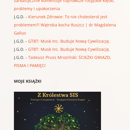
sarkastycznie komentuje najnowsze rosyjskie klęski,
problemy i upokorzenia
J.G.D.
-
Kierunek Zdrowie: To nie cholesterol jest
problemem?! Wątroba kocha tłuszcz | dr Magdalena
Gallus
J.G.D.
-
GTBT: Musk Inc. Buduje Nową Cywilizację.
J.G.D.
-
GTBT: Musk Inc. Buduje Nową Cywilizację.
J.G.D.
-
Tadeusz Pruss Mroziński: ŚCIEŻKI GWIAZD,
PISMA I PAMIĘCI
MOJE KSIĄŻKI