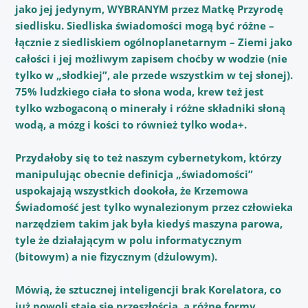
jako jej jedynym, WYBRANYM przez Matkę Przyrodę
siedlisku. Siedliska świadomości mogą być różne –
łącznie z siedliskiem ogólnoplanetarnym – Ziemi jako
całości i jej możliwym zapisem choćby w wodzie (nie
tylko w „słodkiej”, ale przede wszystkim w tej słonej).
75% ludzkiego ciała to słona woda, krew też jest
tylko wzbogaconą o minerały i różne składniki słoną
wodą, a mózg i kości to również tylko woda+.
Przydałoby się to też naszym cybernetykom, którzy
manipulując obecnie definicja „świadomości”
uspokajają wszystkich dookoła, że Krzemowa
Świadomość jest tylko wynalezionym przez człowieka
narzędziem takim jak była kiedyś maszyna parowa,
tyle że działającym w polu informatycznym
(bitowym) a nie fizycznym (dżulowym).
Mówią, że sztucznej inteligencji brak Korelatora, co
już powoli staje się przeszłością, a różne formy