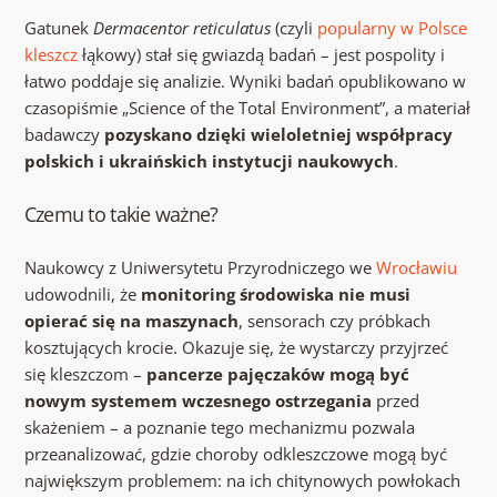
Gatunek
Dermacentor reticulatus
(czyli
popularny w Polsce
kleszcz
łąkowy) stał się gwiazdą badań – jest pospolity i
łatwo poddaje się analizie. Wyniki badań opublikowano w
czasopiśmie „Science of the Total Environment”, a materiał
badawczy
pozyskano dzięki wieloletniej współpracy
polskich i ukraińskich instytucji naukowych
.
Czemu to takie ważne?
Naukowcy z Uniwersytetu Przyrodniczego we
Wrocławiu
udowodnili, że
monitoring środowiska nie musi
opierać się na maszynach
, sensorach czy próbkach
kosztujących krocie. Okazuje się, że wystarczy przyjrzeć
się kleszczom –
pancerze pajęczaków mogą być
nowym systemem wczesnego ostrzegania
przed
skażeniem – a poznanie tego mechanizmu pozwala
przeanalizować, gdzie choroby odkleszczowe mogą być
największym problemem: na ich chitynowych powłokach