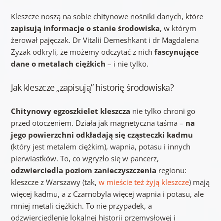
Kleszcze noszą na sobie chitynowe nośniki danych, które
zapisują informacje o stanie środowiska
, w którym
żerował pajęczak. Dr Vitalii Demeshkant i dr Magdalena
Zyzak odkryli, że możemy odczytać z nich
fascynujące
dane o metalach ciężkich
– i nie tylko.
Jak kleszcze „zapisują” historię środowiska?
Chitynowy egzoszkielet kleszcza
nie tylko chroni go
przed otoczeniem. Działa jak magnetyczna taśma –
na
jego powierzchni odkładają się cząsteczki kadmu
(który jest metalem ciężkim), wapnia, potasu i innych
pierwiastków. To, co wgryzło się w pancerz,
odzwierciedla poziom zanieczyszczenia
regionu:
kleszcze z Warszawy (tak,
w mieście też żyją kleszcze
) mają
więcej kadmu, a z Czarnobyla więcej wapnia i potasu, ale
mniej metali ciężkich. To nie przypadek, a
odzwierciedlenie lokalnej historii przemysłowej i