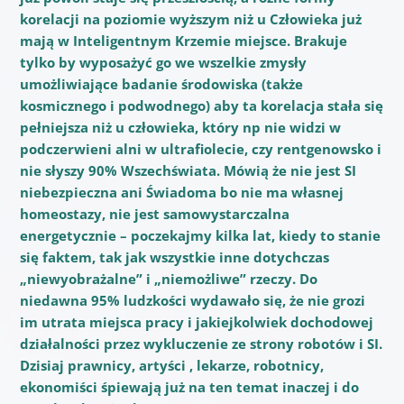
korelacji na poziomie wyższym niż u Człowieka już
mają w Inteligentnym Krzemie miejsce. Brakuje
tylko by wyposażyć go we wszelkie zmysły
umożliwiające badanie środowiska (także
kosmicznego i podwodnego) aby ta korelacja stała się
pełniejsza niż u człowieka, który np nie widzi w
podczerwieni alni w ultrafiolecie, czy rentgenowsko i
nie słyszy 90% Wszechświata. Mówią że nie jest SI
niebezpieczna ani Świadoma bo nie ma własnej
homeostazy, nie jest samowystarczalna
energetycznie – poczekajmy kilka lat, kiedy to stanie
się faktem, tak jak wszystkie inne dotychczas
„niewyobrażalne” i „niemożliwe” rzeczy. Do
niedawna 95% ludzkości wydawało się, że nie grozi
im utrata miejsca pracy i jakiejkolwiek dochodowej
działalności przez wykluczenie ze strony robotów i SI.
Dzisiaj prawnicy, artyści , lekarze, robotnicy,
ekonomiści śpiewają już na ten temat inaczej i do