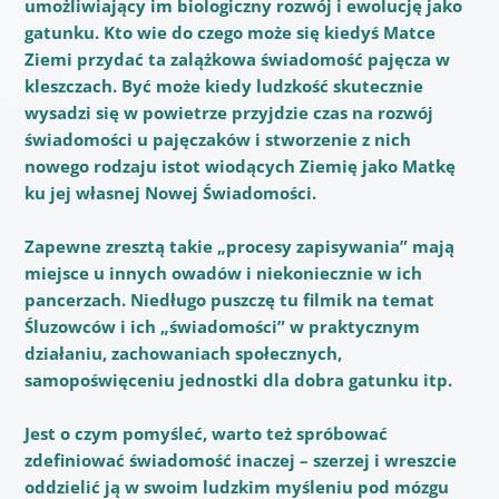
umożliwiający im biologiczny rozwój i ewolucję jako
gatunku. Kto wie do czego może się kiedyś Matce
Ziemi przydać ta zalążkowa świadomość pajęcza w
kleszczach. Być może kiedy ludzkość skutecznie
wysadzi się w powietrze przyjdzie czas na rozwój
świadomości u pajęczaków i stworzenie z nich
nowego rodzaju istot wiodących Ziemię jako Matkę
ku jej własnej Nowej Świadomości.
Zapewne zresztą takie „procesy zapisywania” mają
miejsce u innych owadów i niekoniecznie w ich
pancerzach. Niedługo puszczę tu filmik na temat
Śluzowców i ich „świadomości” w praktycznym
działaniu, zachowaniach społecznych,
samopoświęceniu jednostki dla dobra gatunku itp.
Jest o czym pomyśleć, warto też spróbować
zdefiniować świadomość inaczej – szerzej i wreszcie
oddzielić ją w swoim ludzkim myśleniu pod mózgu