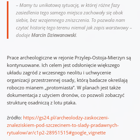
– Mamy tu unikatową sytuację, w której różne fazy
zasiedlenia tego samego miejsca zachowały się obok
siebie, bez wzajemnego zniszczenia. To pozwala nam
czytać historię tego terenu niemal jak zapis warstwowy –
dodaje
Marcin Dziewanowski
.
Prace archeologiczne w rejonie Przylep-Ostoja-Mierzyn są
kontynuowane. Ich celem jest odsłonięcie większego
układu zagród z wczesnego neolitu i uchwycenie
organizacji przestrzennej osady, którą badacze określają
roboczo mianem „protomiasta”. W planach jest także
dokumentacja z użyciem dronów, co pozwoli zobaczyć
strukturę osadniczą z lotu ptaka.
źródło:
https://gs24.pl/archeolodzy-zaskoczeni-
znaleziskiem-pod-szczecinem-to-slady-pradawnych-
rytualow/ar/c1p2-28951515#google_vignette