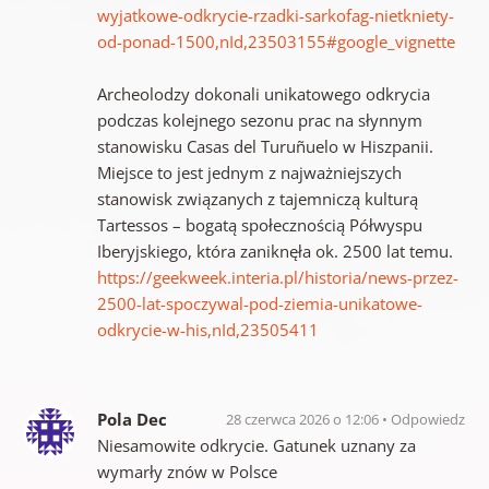
wyjatkowe-odkrycie-rzadki-sarkofag-nietkniety-
od-ponad-1500,nId,23503155#google_vignette
Archeolodzy dokonali unikatowego odkrycia
podczas kolejnego sezonu prac na słynnym
stanowisku Casas del Turuñuelo w Hiszpanii.
Miejsce to jest jednym z najważniejszych
stanowisk związanych z tajemniczą kulturą
Tartessos – bogatą społecznością Półwyspu
Iberyjskiego, która zaniknęła ok. 2500 lat temu.
https://geekweek.interia.pl/historia/news-przez-
2500-lat-spoczywal-pod-ziemia-unikatowe-
odkrycie-w-his,nId,23505411
Pola Dec
28 czerwca 2026 o 12:06
Odpowiedz
Niesamowite odkrycie. Gatunek uznany za
wymarły znów w Polsce