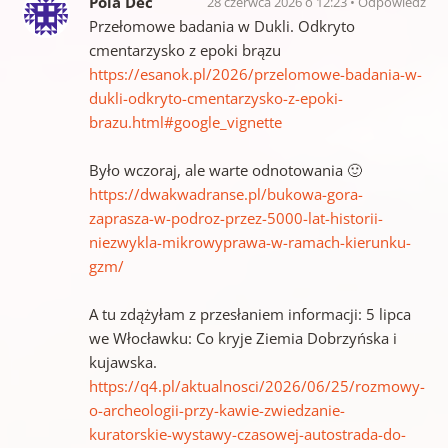
Pola Dec
28 czerwca 2026 o 12:23
Odpowiedz
Przełomowe badania w Dukli. Odkryto
cmentarzysko z epoki brązu
https://esanok.pl/2026/przelomowe-badania-w-
dukli-odkryto-cmentarzysko-z-epoki-
brazu.html#google_vignette
Było wczoraj, ale warte odnotowania 🙂
https://dwakwadranse.pl/bukowa-gora-
zaprasza-w-podroz-przez-5000-lat-historii-
niezwykla-mikrowyprawa-w-ramach-kierunku-
gzm/
A tu zdążyłam z przesłaniem informacji: 5 lipca
we Włocławku: Co kryje Ziemia Dobrzyńska i
kujawska.
https://q4.pl/aktualnosci/2026/06/25/rozmowy-
o-archeologii-przy-kawie-zwiedzanie-
kuratorskie-wystawy-czasowej-autostrada-do-