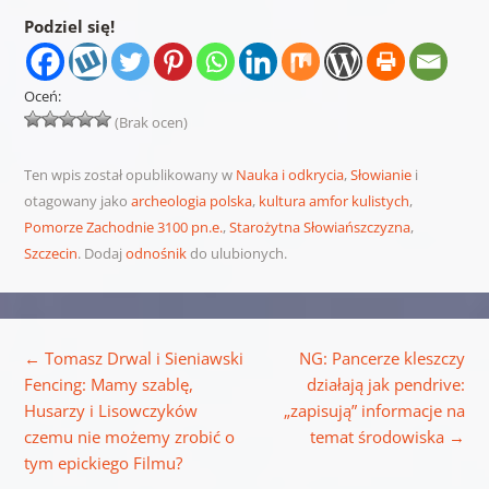
Podziel się!
Oceń:
(Brak ocen)
Ten wpis został opublikowany w
Nauka i odkrycia
,
Słowianie
i
otagowany jako
archeologia polska
,
kultura amfor kulistych
,
Pomorze Zachodnie 3100 pn.e.
,
Starożytna Słowiańszczyzna
,
Szczecin
. Dodaj
odnośnik
do ulubionych.
Nawigacja wpisu
←
Tomasz Drwal i Sieniawski
NG: Pancerze kleszczy
Fencing: Mamy szablę,
działają jak pendrive:
Husarzy i Lisowczyków
„zapisują” informacje na
czemu nie możemy zrobić o
temat środowiska
→
tym epickiego Filmu?