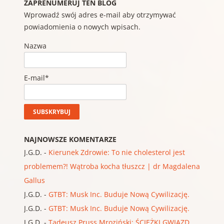
ZAPRENUMERUJ TEN BLOG
Wprowadź swój adres e-mail aby otrzymywać
powiadomienia o nowych wpisach.
Nazwa
E-mail*
NAJNOWSZE KOMENTARZE
J.G.D.
-
Kierunek Zdrowie: To nie cholesterol jest
problemem?! Wątroba kocha tłuszcz | dr Magdalena
Gallus
J.G.D.
-
GTBT: Musk Inc. Buduje Nową Cywilizację.
J.G.D.
-
GTBT: Musk Inc. Buduje Nową Cywilizację.
J.G.D.
-
Tadeusz Pruss Mroziński: ŚCIEŻKI GWIAZD,