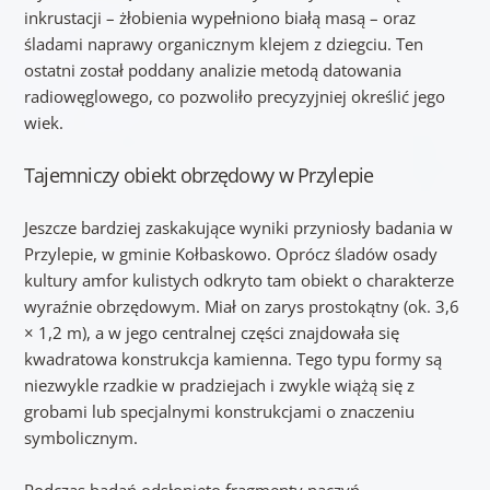
inkrustacji – żłobienia wypełniono białą masą – oraz
śladami naprawy organicznym klejem z dziegciu. Ten
ostatni został poddany analizie metodą datowania
radiowęglowego, co pozwoliło precyzyjniej określić jego
wiek.
Tajemniczy obiekt obrzędowy w Przylepie
Jeszcze bardziej zaskakujące wyniki przyniosły badania w
Przylepie, w gminie Kołbaskowo. Oprócz śladów osady
kultury amfor kulistych odkryto tam obiekt o charakterze
wyraźnie obrzędowym. Miał on zarys prostokątny (ok. 3,6
× 1,2 m), a w jego centralnej części znajdowała się
kwadratowa konstrukcja kamienna. Tego typu formy są
niezwykle rzadkie w pradziejach i zwykle wiążą się z
grobami lub specjalnymi konstrukcjami o znaczeniu
symbolicznym.
Podczas badań odsłonięto fragmenty naczyń