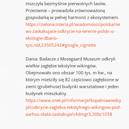
niszczyła bezmyślnie pierwotnych lasów.
Przeciwnie – prowadziła zrównoważoną
gospodarkę w pełnej harmonii z ekosystemem.
https://zielona.interia.pl/wiadomosci/polska/ne
ws-zaskakujace-odkrycie-na-terenie-polski-o-
ekologie-dbano-
tysi,nId,23505242#google_vignette
Dania: Badacze z Mosegaard Museum odkryli
wielkie zagłębie tekstylne wikingów.
Obejmowało ono obszar 100 tys. m kw., na
którym mieściły się 82 częściowo zagłębione w
ziemi (grubehuse) budynki warsztatowe i jeden
budynek mieszkalny.
https://www.onet.pl/informacje/kopalniawiedzy
pl/odkrycie-zaglebia-tekstylnego-wikingow-pod-
aarhus-skala-zaskakuje/c4dmgr3,30bc1058