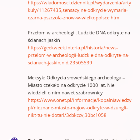
https://wiadomosci.dziennik.pl/wydarzenia/arty
kuly/11267435,sensacyjne-odkrycie-wymarla-
czarna-pszczola-znow-w-wielkopolsce.html
Przełom w archeologii. Ludzkie DNA odkryte na
ścianach jaskiń
https://geekweek.interia.pl/historia/news-
przelom-w-archeologii-ludzkie-dna-odkryte-na-
scianach-jaskin,nId,23505539
Meksyk: Odkrycia słoweńskiego archeologa –
Miasto czekało na odkrycie 1000 lat. Nie
wiedzieli o nim nawet szabrownicy
https://www.onet.pl/informacje/kopalniawiedzy
pl/nieznane-miasto-majow-odkryte-w-dzungli-
nikt-tu-nie-dotarl/3cbkccv,30bc1058