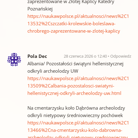
zaprezentowane w Złotej Kaplicy Katedry
Poznańskiej
https://naukawpolsce.pl/aktualnosci/news%2C1
13532%2Cszczatki-krolewskie-boleslawa-
chrobrego-zaprezentowane-w-zlotej-kaplicy
Pola Dec
28 czerwca 2026 o 12:40
Odpowiedz
Albania/ Pozostałości świątyni hellenistycznej
odkryli archeolodzy UW
https://naukawpolsce.pl/aktualnosci/news%2C1
13509%2Calbania-pozostalosci-swiatyni-
hellenistycznej-odkryli-archeolodzy-uw.html
Na cmentarzysku koło Dąbrówna archeolodzy
odkryli nietypowy średniowieczny pochówek
https://naukawpolsce.pl/aktualnosci/news%2C1
13466%2Cna-cmentarzysku-kolo-dabrowna-
archeolodzy-odkryli-nietypowy-sredniowieczny