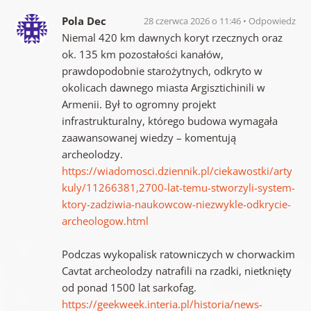
Pola Dec
28 czerwca 2026 o 11:46
Odpowiedz
Niemal 420 km dawnych koryt rzecznych oraz
ok. 135 km pozostałości kanałów,
prawdopodobnie starożytnych, odkryto w
okolicach dawnego miasta Argisztichinili w
Armenii. Był to ogromny projekt
infrastrukturalny, którego budowa wymagała
zaawansowanej wiedzy – komentują
archeolodzy.
https://wiadomosci.dziennik.pl/ciekawostki/arty
kuly/11266381,2700-lat-temu-stworzyli-system-
ktory-zadziwia-naukowcow-niezwykle-odkrycie-
archeologow.html
Podczas wykopalisk ratowniczych w chorwackim
Cavtat archeolodzy natrafili na rzadki, nietknięty
od ponad 1500 lat sarkofag.
https://geekweek.interia.pl/historia/news-