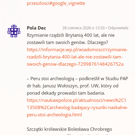
przeszlosci#google_vignette
Pola Dec
28 czerwca 2026 o 12:33
Odpowiedz
Rzymianie rządzili Brytanią 400 lat, ale nie
zostawili tam swoich genów. Dlaczego?
https://informacje.wp.pl/wiadomosci/rzymianie-
rzadzili-brytania-400-lat-ale-nie-zostawili-tam-
swoich-genow-dlaczego-7299876148426752a
– Peru stoi archeologią – podkreślił w Studiu PAP
dr hab. Janusz Wołoszyn, prof. UW, który od
ponad dekady prowadzi tam badania.
https://naukawpolsce.pl/aktualnosci/news%2C1
13508%2Carcheolog-badajacy-rysunki-naskalne-
peru-stoi-archeologia.html
Szczątki królewskie Bolesława Chrobrego