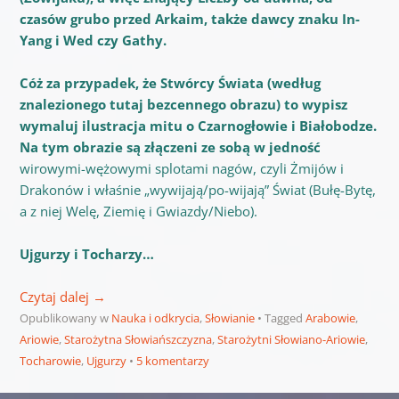
czasów grubo przed Arkaim, także dawcy znaku In-
Yang i Wed czy Gathy.
Cóż za przypadek, że Stwórcy Świata (według
znalezionego tutaj bezcennego obrazu) to wypisz
wymaluj ilustracja mitu o Czarnogłowie i Białobodze.
Na tym obrazie są złączeni ze sobą
w jedność
wirowymi-wężowymi splotami nagów, czyli Żmijów i
Drakonów i właśnie „wywijają/po-wijają” Świat (Bułę-Bytę,
a z niej Welę, Ziemię i Gwiazdy/Niebo).
Ujgurzy i Tocharzy…
Czytaj dalej
→
Opublikowany w
Nauka i odkrycia
,
Słowianie
Tagged
Arabowie
,
Ariowie
,
Starożytna Słowiańszczyzna
,
Starożytni Słowiano-Ariowie
,
Tocharowie
,
Ujgurzy
5 komentarzy