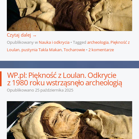
Czytaj dalej
→
Opublikowany w
Nauka i odkrycia
Tagged
archeologia
,
Piękność z
Loulan
,
pustynia Takla Makan
,
Tocharowie
2 komentarze
WP.pl: Piękność z Loulan. Odkrycie
z 1980 roku wstrząsnęło archeologią
Opublikowano
25 października 2025