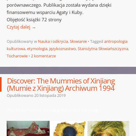
porównawczego. Publikacja została wydana dzięki
finansowemu wsparciu Agaty i Kuby.
Objętość książki 72 strony
Czytaj dalej
→
Opublikowany w
Nauka i odkrycia
,
Słowianie
Tagged
antropologia
kulturowa
,
etymologia
,
językoznastwo
,
Starożytna Słowiańszczyzna
,
Tocharowie
2 komentarze
Discover: The Mummies of Xinjiang
(Mumie z Xinjiang) Archiwum 1994
Opublikowano
20 listopada 2019
The Mummies of Xinjiang (Mumie z Xinjiang)