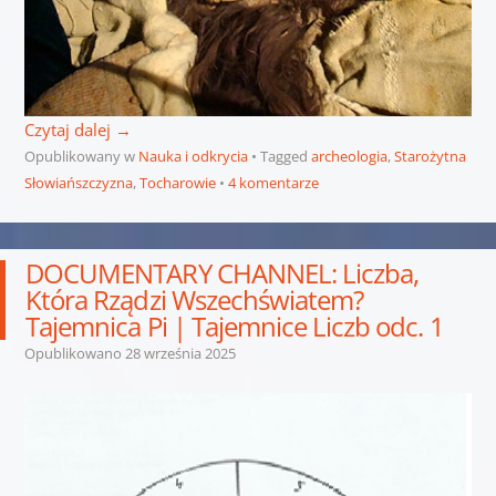
Czytaj dalej
→
Opublikowany w
Nauka i odkrycia
Tagged
archeologia
,
Starożytna
Słowiańszczyzna
,
Tocharowie
4 komentarze
DOCUMENTARY CHANNEL: Liczba,
Która Rządzi Wszechświatem?
Tajemnica Pi | Tajemnice Liczb odc. 1
Opublikowano
28 września 2025