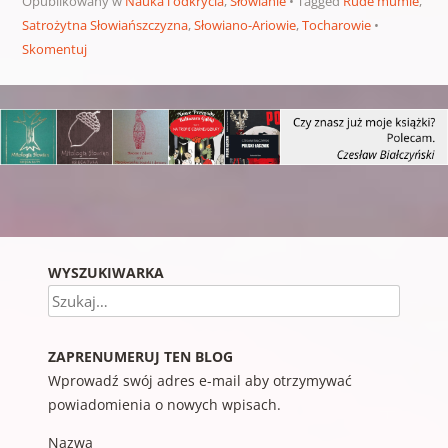
Opublikowany w
Nauka i odkrycia
,
Słowianie
Tagged
Rude mumie
,
Satrożytna Słowiańszczyzna
,
Słowiano-Ariowie
,
Tocharowie
Skomentuj
Nawigacja wpisu
WYSZUKIWARKA
Szukaj
ZAPRENUMERUJ TEN BLOG
Wprowadź swój adres e-mail aby otrzymywać
powiadomienia o nowych wpisach.
Nazwa