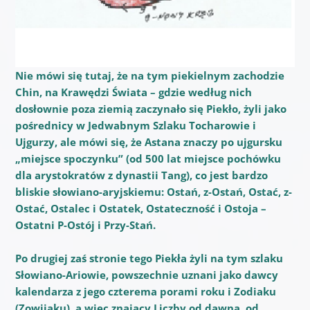
Nie mówi się tutaj, że na tym piekielnym zachodzie
Chin, na Krawędzi Świata – gdzie według nich
dosłownie poza ziemią zaczynało się Piekło, żyli jako
pośrednicy w Jedwabnym Szlaku Tocharowie i
Ujgurzy, ale mówi się, że Astana znaczy po ujgursku
„miejsce spoczynku” (od 500 lat miejsce pochówku
dla arystokratów z dynastii Tang), co jest bardzo
bliskie słowiano-aryjskiemu: Ostań, z-Ostań, Ostać, z-
Ostać, Ostalec i Ostatek, Ostateczność i Ostoja –
Ostatni P-Ostój i Przy-Stań.
Po drugiej zaś stronie tego Piekła żyli na tym szlaku
Słowiano-Ariowie, powszechnie uznani jako dawcy
kalendarza z jego czterema porami roku i Zodiaku
(Zowijaku), a więc znający Liczby od dawna, od