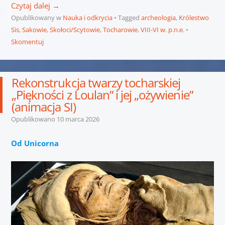
Czytaj dalej
→
Opublikowany w
Nauka i odkrycia
Tagged
archeologia
,
Królestwo
Sis
,
Sakowie
,
Skołoci/Scytowie
,
Tocharowie
,
VIII-VI w. p.n.e.
Skomentuj
Rekonstrukcja twarzy tocharskiej
„Piękności z Loulan” i jej „ożywienie”
(animacja SI)
Opublikowano
10 marca 2026
Od Unicorna