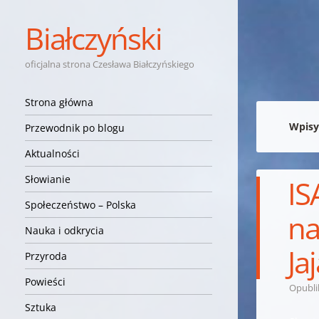
Białczyński
oficjalna strona Czesława Białczyńskiego
Nawigacja
Przejdź do treści
Strona główna
Wpisy
Przewodnik po blogu
Aktualności
Słowianie
IS
Społeczeństwo – Polska
na
Nauka i odkrycia
Ja
Przyroda
Powieści
Opubl
Sztuka