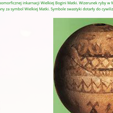
pomorficznej inkarnacji Wielkiej Bogini Matki. Wizerunek ryby w 
y za symbol Wielkiej Matki. Symbole swastyki dotarły do ​​cywiliz