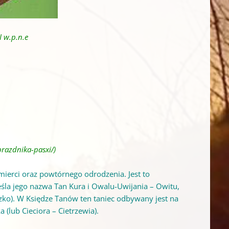
I w.p.n.e
prazdnika-pasxi/
)
mierci oraz powtórnego odrodzenia. Jest to
reśla jego nazwa Tan Kura i Owalu-Uwijania – Owitu,
aiczko). W Księdze Tanów ten taniec odbywany jest na
(lub Cieciora – Cietrzewia).