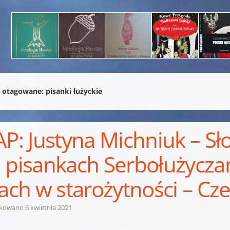
 otagowane:
pisanki łużyckie
AP: Justyna Michniuk – S
 pisankach Serbołużycza
jach w starożytności – Cze
ikowano
6 kwietnia 2021