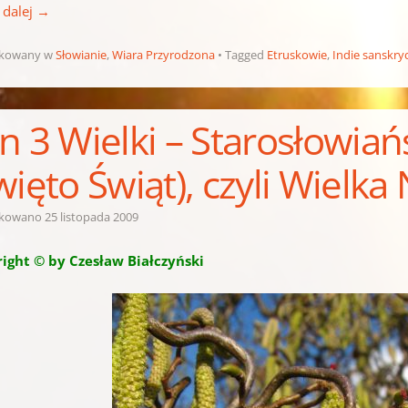
 dalej
→
ikowany w
Słowianie
,
Wiara Przyrodzona
Tagged
Etruskowie
,
Indie sanskry
n 3 Wielki – Starosłowia
więto Świąt), czyli Wiel
ikowano
25 listopada 2009
ight © by Czesław Białczyński