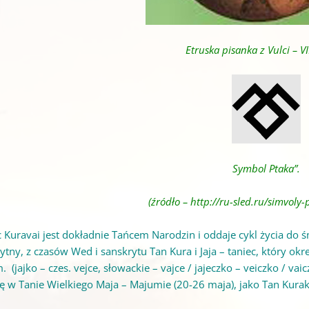
Etruska pisanka z Vulci – VI
Symbol Ptaka”.
(źródło –
http://ru-sled.ru/simvoly-
c Kuravai jest dokładnie Tańcem Narodzin i oddaje cykl życia do ś
ytny, z czasów Wed i sanskrytu Tan Kura i Jaja – taniec, który ok
 (jajko – czes. vejce, słowackie – vajce / jajeczko – veiczko / v
 w Tanie Wielkiego Maja – Majumie (20-26 maja), jako Tan Kuraka 