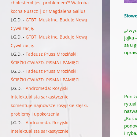
cholesterol jest problemem?! Wątroba
kocha tłuszcz | dr Magdalena Gallus
Słowo
J.G.D.
-
GTBT: Musk Inc. Buduje Nową
Cywilizację.
„Zwyc
J.G.D.
-
GTBT: Musk Inc. Buduje Nową
jajka
są u 
Cywilizację.
upraw
J.G.D.
-
Tadeusz Pruss Mroziński:
ŚCIEŻKI GWIAZD, PISMA I PAMIĘCI
J.G.D.
-
Tadeusz Pruss Mroziński:
ŚCIEŻKI GWIAZD, PISMA I PAMIĘCI
J.G.D.
-
Andromeda: Rosyjski
Poniż
intelektualista sarkastycznie
rytua
komentuje najnowsze rosyjskie klęski,
nazwa
problemy i upokorzenia
„Kura
J.G.D.
-
Andromeda: Rosyjski
ponow
intelektualista sarkastycznie
i ryb