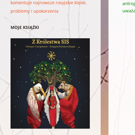
komentuje najnowsze rosyjskie klęski,
antro
uważan
problemy i upokorzenia
MOJE KSIĄŻKI