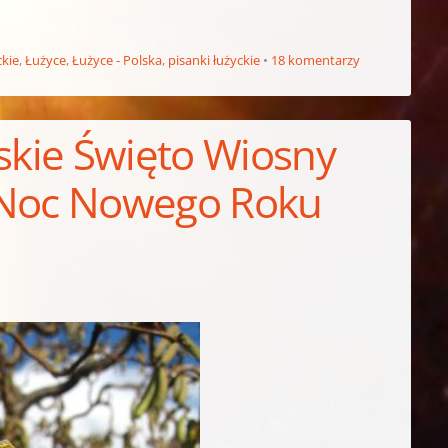
ckie
,
Łużyce
,
Łużyce - Polska
,
pisanki łużyckie
18 komentarzy
ńskie Święto Wiosny
ka Noc Nowego Roku