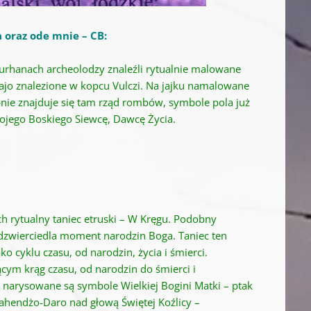
a oraz ode mnie – CB:
kurhanach archeolodzy znaleźli rytualnie malowane
jajo znalezione w kopcu Vulczi. Na jajku namalowane
pnie znajduje się tam rząd rombów, symbole pola już
wojego Boskiego Siewcę, Dawcę Życia.
h rytualny taniec etruski – W Kręgu. Podobny
odzwierciedla moment narodzin Boga. Taniec ten
 cyklu czasu, od narodzin, życia i śmierci.
cym krąg czasu, od narodzin do śmierci i
e. narysowane są symbole Wielkiej Bogini Matki – ptak
Mahendżo-Daro nad głową Świętej Koźlicy –