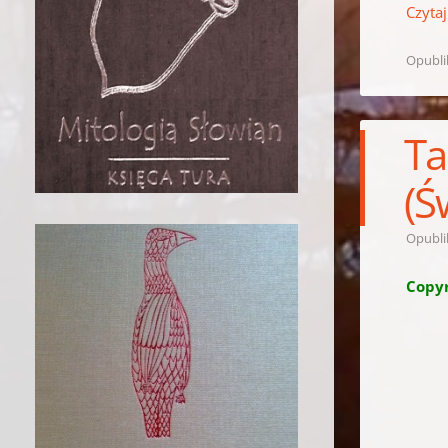
Czytaj
Opubl
Ta
(Ś
Opubl
Copyr