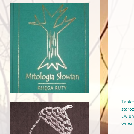
Tanie
staroż
Ovium.
wiosnę