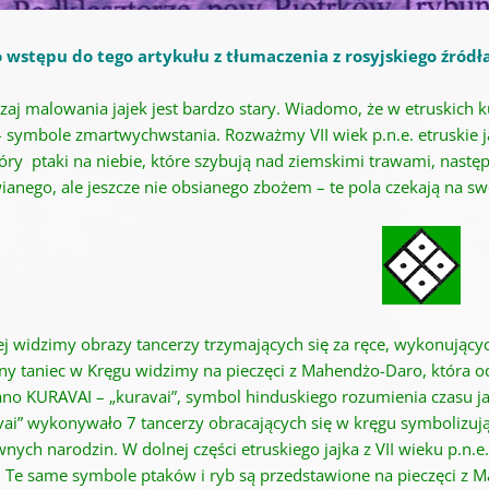
 wstępu do tego artykułu z tłumaczenia z rosyjskiego źródł
zaj malowania jajek jest bardzo stary. Wiadomo, że w etruskich 
 – symbole zmartwychwstania. Rozważmy VII wiek p.n.e. etruskie 
góry ptaki na niebie, które szybują nad ziemskimi trawami, nastę
ianego, ale jeszcze nie obsianego zbożem – te pola czekają na s
ej widzimy obrazy tancerzy trzymających się za ręce, wykonującyc
lny taniec w Kręgu widzimy na pieczęci z Mahendżo-Daro, która 
no KURAVAI – „kuravai”, symbol hinduskiego rozumienia czasu jako
vai” wykonywało 7 tancerzy obracających się w kręgu symbolizują
nych narodzin. W dolnej części etruskiego jajka z VII wieku p.n.
a. Te same symbole ptaków i ryb są przedstawione na pieczęci z 