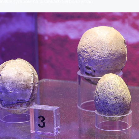
ańskie symbole na pisankach Serbołużyczan