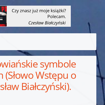
łowiańskie symbole
n (Słowo Wstępu o
sław Białczyński).