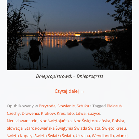
Dniepropietrowsk – Dnieprogress
Czytaj dalej
→
Opublikowany w
Przyroda
,
Słowianie
,
Sztuka
Tagged
Białoruś
,
Czechy
,
Drawenia
,
Kraków
,
Kres
,
lato
,
Litwa
,
Łużyce
,
Neuschwanstein
,
Noc świętojańska
,
Noc Świętorujańska
,
Polska
,
Słowacja
,
Starosłowiańska Świątynia Światła Świata
,
Święto Kresu
,
święto Kupały
,
Święto Światła Świata
,
Ukraina
,
Wendlandia
,
wianki
,