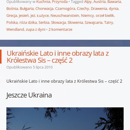
Opublikowany w
Kuchnia
,
Przyroda
Tagged
Alpy
,
Austria
,
Bawaria
,
Bośnia
,
Bułgaria
,
Chorwacja
,
Czarnogóra
,
Czechy
,
Drawenia
,
dynia
,
Grecja
,
jesień
,
jeż
,
Łużyce
,
Neuschwanstein
,
Niemcy
,
orzeł bielik
,
Polska
,
róża dzika
,
Serbia
,
Słowacja
,
Słowenia
,
Szwajcaria
,
Tatry
,
Wendland
,
zupa z dyni
2 komentarze
Ukraińskie Lato i inne obrazy lata z
Królestwa Sis – część 2
Opublikowano
5 lipca 2010
Ukraińskie Lato i inne obrazy lata z Królestwa Sis – część 2
Jeszcze Ukraina