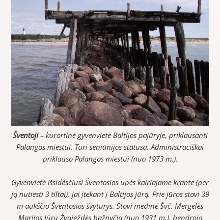
Šventoji
– kurortinė gyvenvietė Baltijos pajūryje, priklausanti
Palangos miestui. Turi seniūnijos statusą. Administraciškai
priklauso Palangos miestui (nuo 1973 m.).
Gyvenvietė išsidėsčiusi Šventosios upės kairiajame krante (per
ją nutiesti 3 tiltai), jai įtekant į Baltijos jūrą. Prie jūros stovi 39
m aukščio Šventosios švyturys. Stovi medinė Švč. Mergelės
Marijos Jūrų Žvaigždės bažnyčia (nuo 1931 m.), bendrojo