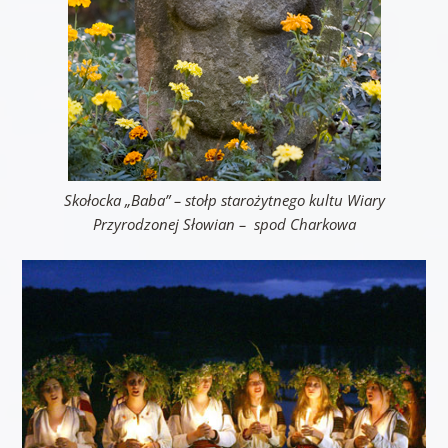
Skołocka „Baba” – stołp starożytnego kultu Wiary
Przyrodzonej Słowian – spod Charkowa