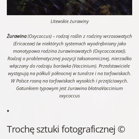
Litewskie żurawiny
Żurawina
(
Oxycoccus
) – rodzaj roślin z rodziny wrzosowatych
(
Ericaceae
) (w niektórych systemach wyodrębniany jako
monotypowa rodzina żurawinowatych (
Oxycoccaceae
)).
Rodzaj o problematycznej pozycji taksonomicznej, nierzadko
włączany do rodzaju borówka (
Vaccinium
). Przedstawiciele
występują na półkuli północnej w tundrze i na torfowiskach.
W Polsce rosną na torfowiskach wysokich i przejściowych.
Gatunkiem typowym jest żurawina błotna
Vaccinium
oxycoccus
♦
Trochę sztuki fotograficznej ©