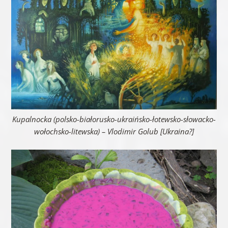
Kupalnocka (polsko-białorusko-ukraińsko-łotewsko-słowacko-
wołochsko-litewska) – Vlodimir Golub [Ukraina?]