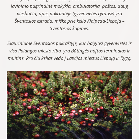
lavinimo pagrindinė mokykla, ambulatorija, paštas, daug
viešbučių, upės pakrantėje (gyvenvietės rytuose) yra
Šventosios estrada, miške prie kelio Klaipėda-Liepoja –
Šventosios kapinės.
Šiauriniame Šventosios pakraštyje, kur baigiasi gyvenvietės ir
viso Palangos miesto riba, yra Būtingės naftos terminalas ir
muitinė. Pro čia kelias veda į Latvijos miestus Liepoją ir Rygą.