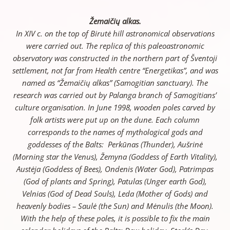
Žemaičių alkas.
In XIV c. on the top of Birutė hill astronomical observations
were carried out. The replica of this paleoastronomic
observatory was constructed in the northern part of Šventoji
settlement, not far from Health centre “Energetikas”, and was
named as “Žemaičių alkas” (Samogitian sanctuary). The
research was carried out by Palanga branch of Samogitians’
culture organisation. In June 1998, wooden poles carved by
folk artists were put up on the dune. Each column
corresponds to the names of mythological gods and
goddesses of the Balts: Perkūnas (Thunder), Aušrinė
(Morning star the Venus), Žemyna (Goddess of Earth Vitality),
Austėja (Goddess of Bees), Ondenis (Water God), Patrimpas
(God of plants and Spring), Patulas (Unger earth God),
Velnias (God of Dead Souls), Leda (Mother of Gods) and
heavenly bodies – Saulė (the Sun) and Mėnulis (the Moon).
With the help of these poles, it is possible to fix the main