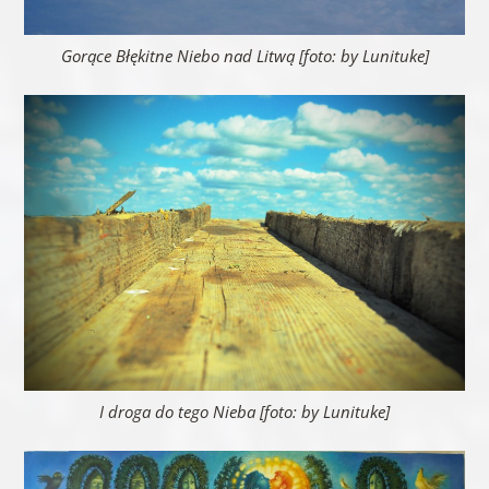
Gorące Błękitne Niebo nad Litwą [foto: by Lunituke]
I droga do tego Nieba [foto: by Lunituke]