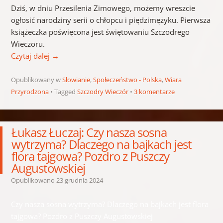
Dziś, w dniu Przesilenia Zimowego, możemy wreszcie
ogłosić narodziny serii o chłopcu i piędzimężyku. Pierwsza
książeczka poświęcona jest świętowaniu Szczodrego
Wieczoru.
Czytaj dalej
→
Opublikowany w
Słowianie
,
Społeczeństwo - Polska
,
Wiara
Przyrodzona
Tagged
Szczodry Wieczór
3 komentarze
Łukasz Łuczaj: Czy nasza sosna
wytrzyma? Dlaczego na bajkach jest
flora tajgowa? Pozdro z Puszczy
Augustowskiej
Opublikowano
23 grudnia 2024
Czy nasza sosna wytrzyma? Dlaczego na bajkach jest flora
tajgowa? Pozdro z Puszczy Augustowskiej