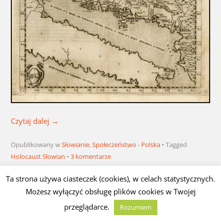
Czytaj dalej
→
Opublikowany w
Słowianie
,
Społeczeństwo - Polska
Tagged
Holocaust Słowian
3 komentarze
Ta strona używa ciasteczek (cookies), w celach statystycznych.
Możesz wyłączyć obsługę plików cookies w Twojej
Wystawa „Fortece na bagnach” w
Sopocie
przeglądarce.
Rozumiem
Opublikowano
22 grudnia 2024