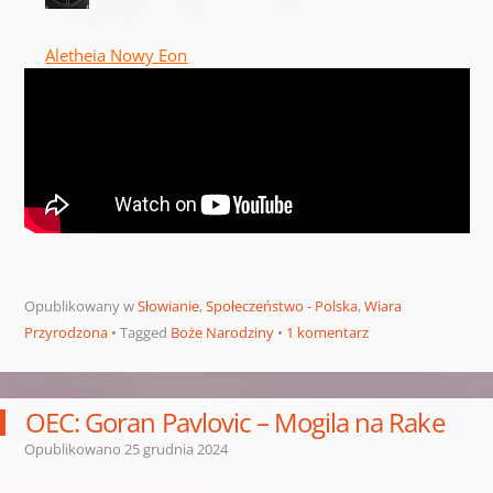
Aletheia Nowy Eon
Opublikowany w
Słowianie
,
Społeczeństwo - Polska
,
Wiara
Przyrodzona
Tagged
Boże Narodziny
1 komentarz
OEC: Goran Pavlovic – Mogila na Rake
Opublikowano
25 grudnia 2024