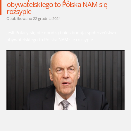
obywatelskiego to Polska NAM się
rozsypie
Opublikowano
22 grudnia 2024
Jeśli Polacy się nie obudzą i nie zbudują społeczeństwa
obywatelskiego to Polska NAM się rozsypie