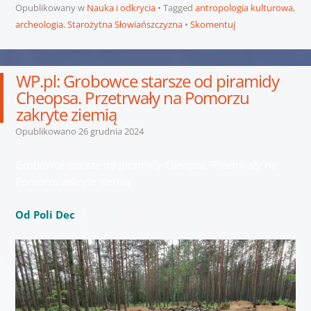
Opublikowany w
Nauka i odkrycia
Tagged
antropologia kulturowa
,
archeologia
,
Starożytna Słowiańszczyzna
Skomentuj
WP.pl: Grobowce starsze od piramidy
Cheopsa. Przetrwały na Pomorzu
zakryte ziemią
Opublikowano
26 grudnia 2024
Grobowce starsze od piramidy Cheopsa. Przetrwały na
Pomorzu zakryte ziemią
Od Poli Dec