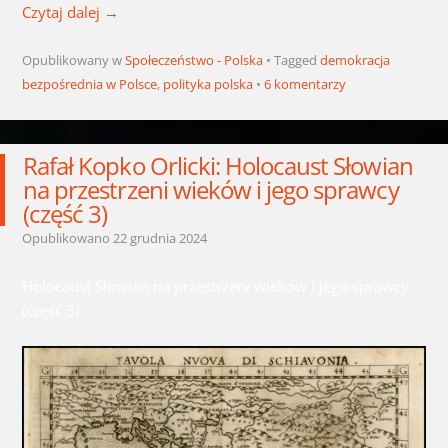
Czytaj dalej
→
Opublikowany w
Społeczeństwo - Polska
Tagged
demokracja
bezpośrednia w Polsce
,
polityka polska
6 komentarzy
Rafał Kopko Orlicki: Holocaust Słowian
na przestrzeni wieków i jego sprawcy
(część 3)
Opublikowano
22 grudnia 2024
Holocaust Słowian na przestrzeni wieków i jego sprawcy
(część 3)