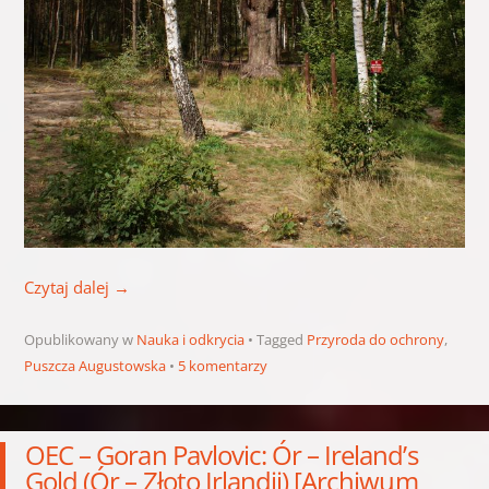
Czytaj dalej
→
Opublikowany w
Nauka i odkrycia
Tagged
Przyroda do ochrony
,
Puszcza Augustowska
5 komentarzy
OEC – Goran Pavlovic: Ór – Ireland’s
Gold (Ór – Złoto Irlandii) [Archiwum