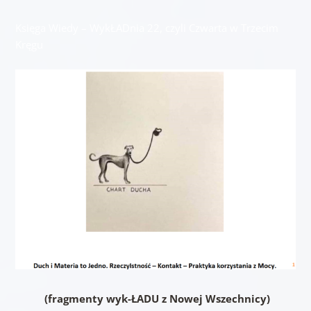
Księga Wiedy – WykŁADnia 22, czyli Czwarta w Trzecim
Kręgu
(fragmenty wyk-ŁADU z Nowej Wszechnicy)