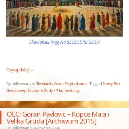
Słowiański Krąg Na SZCZODRE GODY
Czytaj dalej
→
Opublikowany w
Słowianie
,
Wiara Przyrodzona
Tagged
Nowy Rok
Gwiazdowy
,
Szczodre Gody
7 komentarzy
OEC: Goran Pavlovic – Kopce Mala i
Velika Gruda [Archiwum 2015]
Opublikowano
24 grudnia 2024