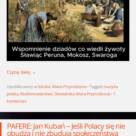
Czytaj dalej
→
Opublikowany w
Sztuka
,
Wiara Przyrodzona
Tagged
muzyka
polska
,
Rodzimowierstwo
,
Słowiańska Wiara Przyrodzona
1
komentarz
PAFERE: Jan Kubań – Jeśli Polacy się nie
obudzą i nie zbudują społeczeństwa