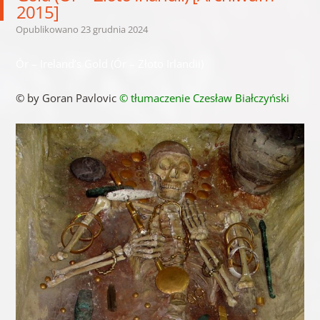
2015]
Opublikowano
23 grudnia 2024
Ór – Ireland’s Gold (Ór – Złoto Irlandii)
© by Goran Pavlovic
© tłumaczenie Czesław Białczyński