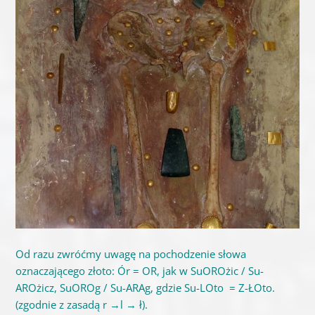
Od razu zwróćmy uwagę na pochodzenie słowa
oznaczającego złoto: Ór = OR, jak w SuOROżic / Su-
AROżicz, SuOROg / Su-ARAg, gdzie Su-LOto = Z-ŁOto.
(zgodnie z zasadą r →l → ł).