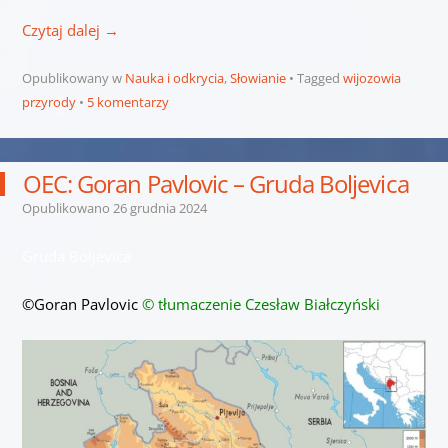
Czytaj dalej
→
Opublikowany w
Nauka i odkrycia
,
Słowianie
Tagged
wijozowia
przyrody
5 komentarzy
OEC: Goran Pavlovic – Gruda Boljevica
Opublikowano
26 grudnia 2024
Gruda Boljevica
©Goran Pavlovic
© tłumaczenie Czesław Białczyński