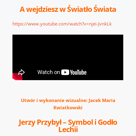
A wejdziesz w Światło Świata
https://www.youtube.com/watch?v=njei-JvnkLk
Utwór i wykonanie wizualne: Jacek Maria
Kwiatkowski
Jerzy Przybył – Symbol i Godło
Lechii