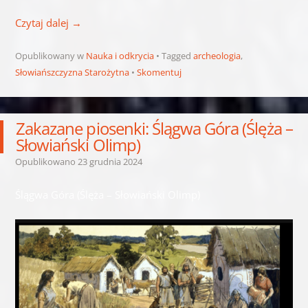
Czytaj dalej
→
Opublikowany w
Nauka i odkrycia
Tagged
archeologia
,
Słowiańszczyzna Starożytna
Skomentuj
Zakazane piosenki: Ślągwa Góra (Ślęża –
Słowiański Olimp)
Opublikowano
23 grudnia 2024
Ślągwa Góra (Ślęża – Słowiański Olimp)