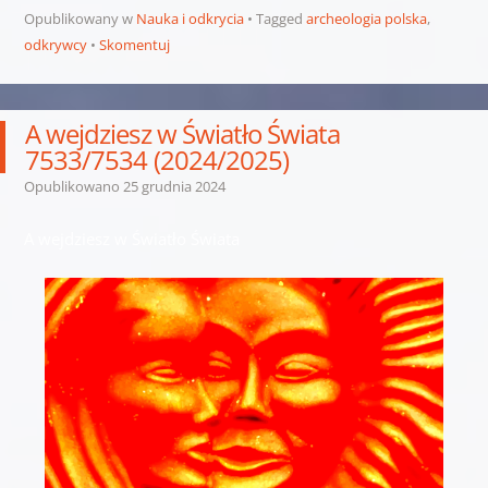
Opublikowany w
Nauka i odkrycia
Tagged
archeologia polska
,
odkrywcy
Skomentuj
A wejdziesz w Światło Świata
7533/7534 (2024/2025)
Opublikowano
25 grudnia 2024
A wejdziesz w Światło Świata