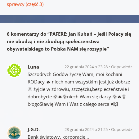
sprawcy (część 3)
6 komentarzy do “
PAFERE: Jan Kubań – Jeśli Polacy się
nie obudzą i nie zbudują społeczeństwa
obywatelskiego to Polska NAM się rozsypie
”
Luna
22 grudnia 2024 o 23:28
Odpowiedz
Szczodrych Godów życzę Wam, moi kochani
RODacy 🔥 niech nam wszystkim jest już dobrze
🌞 żyjcie w zdrowiu, szczęściu,bezpieczeństwie i
dobrobycie 🌞🔥🌞niech Wam się darzy 🌞🔥🌞
błogoSławię Wam i Was z całego serca ♥️🙌
J.G.D.
28 grudnia 2024 o 21:25
Odpowiedz
Bank światowy, korporacje…