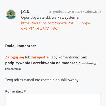
J.G.D.
31 grudnia 2024 o 20:01
Odpowiedz
Opór obywatelski, walka z systemem
https://youtube.com/shorts/PoGi6S0h6Jo?
si=UKT0zzLw8CGbNWqs
Dodaj komentarz
Zaloguj się
lub
zarejestruj
aby komentować
bez
podpisywania
i
oczekiwania na moderację
(od drugiego
.
komentarza)
Twój adres e-mail nie zostanie opublikowany.
Komentarz
*