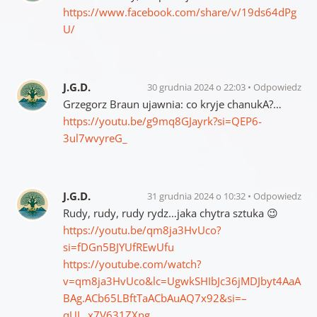
https://www.facebook.com/share/v/19ds64dPg
U/
J.G.D.
30 grudnia 2024 o 22:03
Odpowiedz
Grzegorz Braun ujawnia: co kryje chanukA?…
https://youtu.be/g9mq8GJayrk?si=QEP6-
3ul7wvyreG_
J.G.D.
31 grudnia 2024 o 10:32
Odpowiedz
Rudy, rudy, rudy rydz…jaka chytra sztuka 😉
https://youtu.be/qm8ja3HvUco?
si=fDGn5BJYUfREwUfu
https://youtube.com/watch?
v=qm8ja3HvUco&lc=UgwkSHIbJc36jMDJbyt4AaA
BAg.ACb65LBftTaACbAuAQ7x92&si=–
qUL_x7V631ZXng