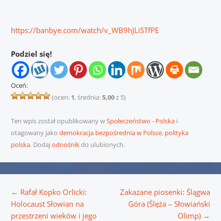
https://banbye.com/watch/v_WB9hJLiSTfPE
Podziel się!
Oceń:
(ocen:
1
, średnia:
5,00
z 5)
Ten wpis został opublikowany w
Społeczeństwo - Polska
i
otagowany jako
demokracja bezpośrednia w Polsce
,
polityka
polska
. Dodaj
odnośnik
do ulubionych.
Nawigacja wpisu
←
Rafał Kopko Orlicki:
Zakazane piosenki: Ślągwa
Holocaust Słowian na
Góra (Ślęża – Słowiański
przestrzeni wieków i jego
Olimp)
→