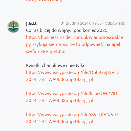
J.G.D.
31 grudnia 2024 o 19:56
Odpowiedz
Co raz bliżej do wojny…pod koniec 2025
https://businessinsider.com.pl/wiadomosci/skle
py-szykuja-sie-na-wojne-to-odpowiedz-na-apel-
szefa-nato/nj6405d
Kwiatki chanukowe i nie tylko
https://www.easypaste.org/file/Dph93gJ8/VID-
20241231-WA0006.mp4?lang=pl
https://www.easypaste.org/file/kcbiFOHl/VID-
20241231-WA0008.mp4?lang=pl
https://www.easypaste.org/file/i8VzQfB4/VID-
20241231-WA0006.mp4?lang=pl