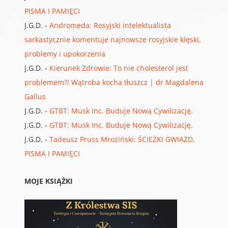
PISMA I PAMIĘCI
J.G.D.
-
Andromeda: Rosyjski intelektualista
sarkastycznie komentuje najnowsze rosyjskie klęski,
problemy i upokorzenia
J.G.D.
-
Kierunek Zdrowie: To nie cholesterol jest
problemem?! Wątroba kocha tłuszcz | dr Magdalena
Gallus
J.G.D.
-
GTBT: Musk Inc. Buduje Nową Cywilizację.
J.G.D.
-
GTBT: Musk Inc. Buduje Nową Cywilizację.
J.G.D.
-
Tadeusz Pruss Mroziński: ŚCIEŻKI GWIAZD,
PISMA I PAMIĘCI
MOJE KSIĄŻKI