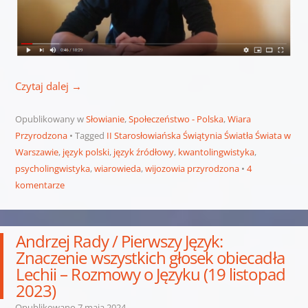
Czytaj dalej
→
Opublikowany w
Słowianie
,
Społeczeństwo - Polska
,
Wiara
Przyrodzona
Tagged
II Starosłowiańska Świątynia Światła Świata w
Warszawie
,
język polski
,
język źródłowy
,
kwantolingwistyka
,
psycholingwistyka
,
wiarowieda
,
wijozowia przyrodzona
4
komentarze
Andrzej Rady / Pierwszy Język:
Znaczenie wszystkich głosek obiecadła
Lechii – Rozmowy o Języku (19 listopad
2023)
Opublikowano
7 maja 2024