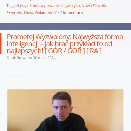
Tagged
język źródłowy
,
kwantolingwistyka
,
Nowa Filozofia
Przyrody
,
Nowa Świadomość
2 komentarze
Prometej Wyzwolony: Najwyższa forma
inteligencji – Jak brać przykład to od
najlepszych! [ GÓR / GOR ] [ RA ]
Opublikowano
30 maja 2024
Najwyższa forma inteligencji – Jak brać przykład to od
najlepszych!