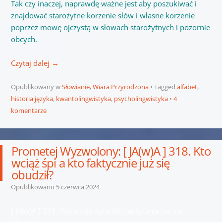
Tak czy inaczej, naprawdę ważne jest aby poszukiwać i
znajdować starożytne korzenie słów i własne korzenie
poprzez mowę ojczystą w słowach starożytnych i pozornie
obcych.
Czytaj dalej
→
Opublikowany w
Słowianie
,
Wiara Przyrodzona
Tagged
alfabet
,
historia języka
,
kwantolingwistyka
,
psycholingwistyka
4
komentarze
Prometej Wyzwolony: [ JA(w)A ] 318. Kto
wciąż śpi a kto faktycznie już się
obudził?
Opublikowano
5 czerwca 2024
[ JA(w)A ] 318. Kto wciąż śpi a kto faktycznie już się