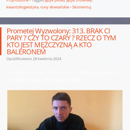
kwantolingwistyka
,
runy słowiańskie
Skomentuj
Prometej Wyzwolony: 313. BRAK CI
PARY ? CZY TO CZARY ? RZECZ O TYM
KTO JEST MĘŻCZYZNĄ A KTO
BALERONEM
Opublikowano
28 kwietnia 2024
313. BRAK CI PARY ? CZY TO CZARY ? RZECZ O TYM KTO
JEST MĘŻCZYZNĄ A KTO BALERONEM