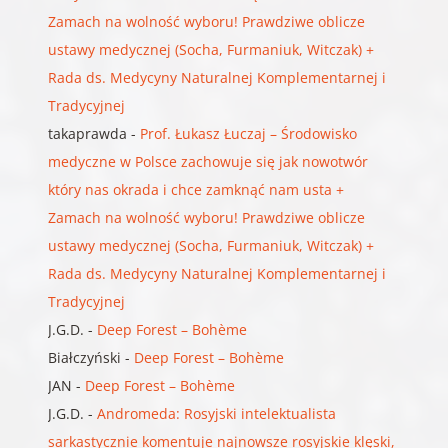
Zamach na wolność wyboru! Prawdziwe oblicze
ustawy medycznej (Socha, Furmaniuk, Witczak) +
Rada ds. Medycyny Naturalnej Komplementarnej i
Tradycyjnej
takaprawda
-
Prof. Łukasz Łuczaj – Środowisko
medyczne w Polsce zachowuje się jak nowotwór
który nas okrada i chce zamknąć nam usta +
Zamach na wolność wyboru! Prawdziwe oblicze
ustawy medycznej (Socha, Furmaniuk, Witczak) +
Rada ds. Medycyny Naturalnej Komplementarnej i
Tradycyjnej
J.G.D.
-
Deep Forest – Bohème
Białczyński
-
Deep Forest – Bohème
JAN
-
Deep Forest – Bohème
J.G.D.
-
Andromeda: Rosyjski intelektualista
sarkastycznie komentuje najnowsze rosyjskie klęski,