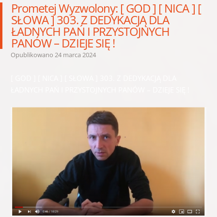
Prometej Wyzwolony: [ GOD ] [ NICA ] [
SŁOWA ] 303. Z DEDYKACJĄ DLA
ŁADNYCH PAŃ I PRZYSTOJNYCH
PANÓW – DZIEJE SIĘ !
Opublikowano
24 marca 2024
[ GOD ] [ NICA ] [ SŁOWA ] 303. Z DEDYKACJĄ DLA
ŁADNYCH PAŃ I PRZYSTOJNYCH PANÓW – DZIEJE SIĘ !