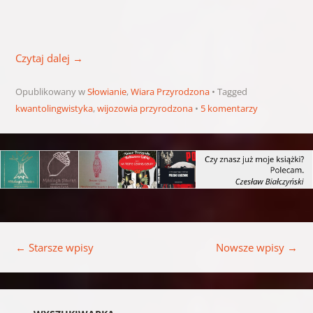
Czytaj dalej
→
Opublikowany w
Słowianie
,
Wiara Przyrodzona
Tagged
kwantolingwistyka
,
wijozowia przyrodzona
5 komentarzy
Nawigacja wpisu
←
Starsze wpisy
Nowsze wpisy
→