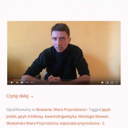
[S ] [ EN ] 311. CO KRYJE ŚRODEK TĘCZY ? CO ŁĄCZY SEN I
BUDDYZM ZEN ? WCHODZIMY GŁĘBOKO DO WEWNĄTRZ
Czytaj dalej
→
Opublikowany w
Słowianie
,
Wiara Przyrodzona
Tagged
język
polski
,
język źródłowy
,
kwantolingwistyka
,
Mitologia Słowian
,
Słowiańska Wiara Przyrodzona
,
wijozowia przyrodzona
2