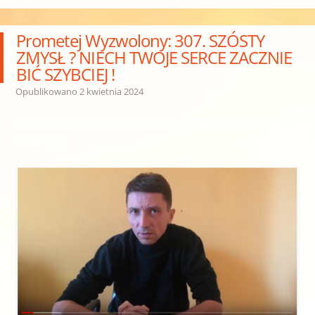
Prometej Wyzwolony: 307. SZÓSTY
ZMYSŁ ? NIECH TWOJE SERCE ZACZNIE
BIĆ SZYBCIEJ !
Opublikowano
2 kwietnia 2024
307. SZÓSTY ZMYSŁ ? NIECH TWOJE SERCE ZACZNIE BIĆ
SZYBCIEJ !