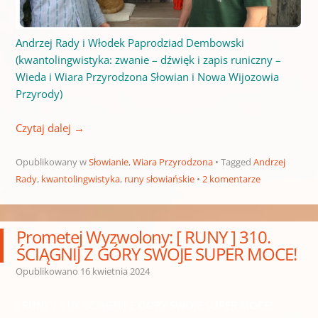
Andrzej Rady i Włodek Paprodziad Dembowski
(kwantolingwistyka: zwanie – dźwięk i zapis runiczny –
Wieda i Wiara Przyrodzona Słowian i Nowa Wijozowia
Przyrody)
Czytaj dalej
→
Opublikowany w
Słowianie
,
Wiara Przyrodzona
Tagged
Andrzej
Rady
,
kwantolingwistyka
,
runy słowiańskie
2 komentarze
Prometej Wyzwolony: [ RUNY ] 310.
ŚCIĄGNIJ Z GÓRY SWOJE SUPER MOCE!
Opublikowano
16 kwietnia 2024
[ RUNY ] 310. ŚCIĄGNIJ Z GÓRY SWOJE SUPER MOCE!