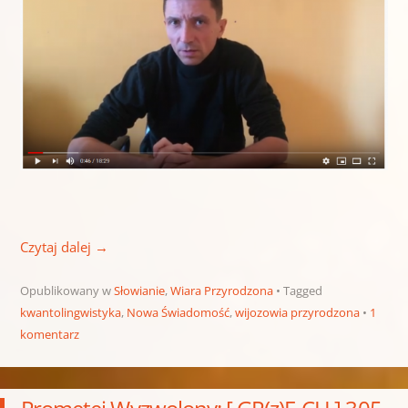
Czytaj dalej
→
Opublikowany w
Słowianie
,
Wiara Przyrodzona
Tagged
kwantolingwistyka
,
Nowa Świadomość
,
wijozowia przyrodzona
1
komentarz