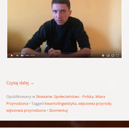
Czytaj dalej
→
Opublikowany w
Słowianie
,
Społeczeństwo - Polska
,
Wiara
Przyrodzona
Tagged
kwantolingwistyka
,
wijozowia przyrody
,
wijozowia przyrodzona
Skomentuj