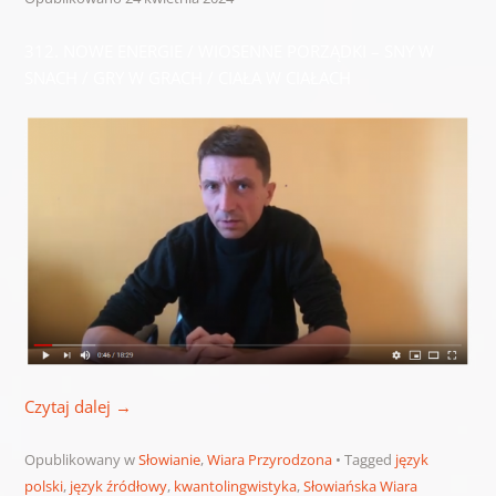
312. NOWE ENERGIE / WIOSENNE PORZĄDKI – SNY W
SNACH / GRY W GRACH / CIAŁA W CIAŁACH
Czytaj dalej
→
Opublikowany w
Słowianie
,
Wiara Przyrodzona
Tagged
język
polski
,
język źródłowy
,
kwantolingwistyka
,
Słowiańska Wiara