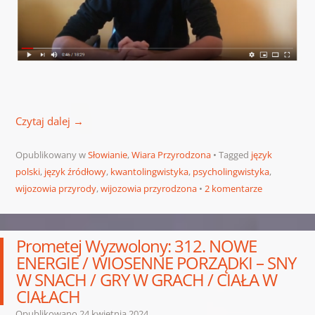
Czytaj dalej
→
Opublikowany w
Słowianie
,
Wiara Przyrodzona
Tagged
język
polski
,
język źródłowy
,
kwantolingwistyka
,
psycholingwistyka
,
wijozowia przyrody
,
wijozowia przyrodzona
2 komentarze
Prometej Wyzwolony: 312. NOWE
ENERGIE / WIOSENNE PORZĄDKI – SNY
W SNACH / GRY W GRACH / CIAŁA W
CIAŁACH
Opublikowano
24 kwietnia 2024