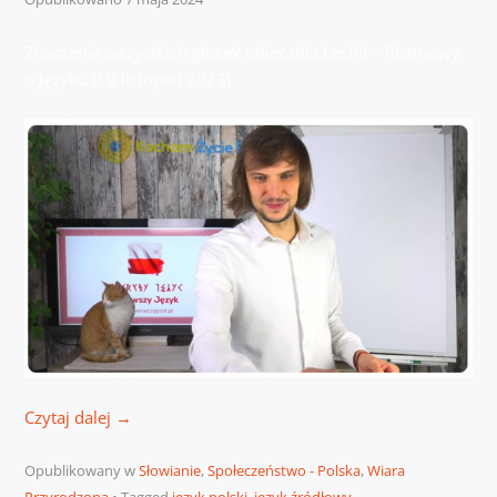
Znaczenie wszystkich głosek obiecadła Lechii – Rozmowy
o Języku (19 listopad 2023)
Czytaj dalej
→
Opublikowany w
Słowianie
,
Społeczeństwo - Polska
,
Wiara
Przyrodzona
Tagged
język polski
,
język źródłowy
,