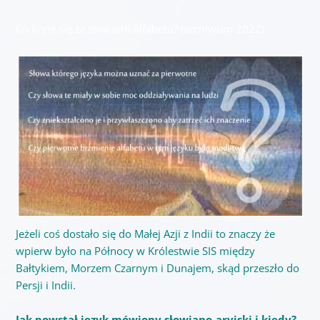
Co kryje się za słowami Alfabetu? (archiwum 2022)
Jeżeli coś dostało się do Małej Azji z Indii to znaczy że
wpierw było na Północy w Królestwie SIS między
Bałtykiem, Morzem Czarnym i Dunajem, skąd przeszło do
Persji i Indii.
Jak powstał język mówiony słowiano-aryjski i kiedy?