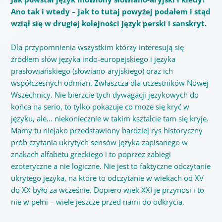
Ano tak i wtedy – jak to tutaj powyżej podałem i stąd
wziął się w drugiej kolejności język perski i sanskryt.
Dla przypomnienia wszystkim którzy interesują się
źródłem słów języka indo-europejskiego i języka
prasłowiańskiego (słowiano-aryjskiego) oraz ich
współczesnych odmian. Zwłaszcza dla uczestników Nowej
Wszechnicy. Nie bierzcie tych dywagacji językowych do
końca na serio, to tylko pokazuje co może się kryć w
języku, ale… niekoniecznie w takim kształcie tam się kryje.
Mamy tu niejako przedstawiony
bardziej
rys historyczny
prób czytania ukrytych sensów języka zapisanego w
znakach alfabetu greckiego i to poprzez zabiegi
ezoteryczne a nie logiczne. Nie jest to faktyczne odczytanie
ukrytego języka, na które to odczytanie w wiekach od XV
do XX było za wcześnie. Dopiero wiek XXI je przynosi i to
nie w pełni – wiele jeszcze przed nami do odkrycia.