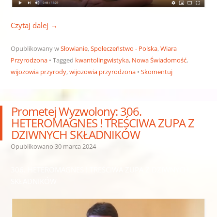
Czytaj dalej
→
Opublikowany w
Słowianie
,
Społeczeństwo - Polska
,
Wiara
Przyrodzona
Tagged
kwantolingwistyka
,
Nowa Świadomość
,
wijozowia przyrody
,
wijozowia przyrodzona
Skomentuj
Prometej Wyzwolony: 306.
HETEROMAGNES ! TREŚCIWA ZUPA Z
DZIWNYCH SKŁADNIKÓW
Opublikowano
30 marca 2024
306. HETEROMAGNES ! TREŚCIWA ZUPA Z DZIWNYCH
SKŁADNIKÓW