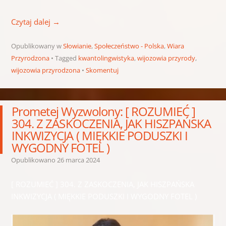
Czytaj dalej
→
Opublikowany w
Słowianie
,
Społeczeństwo - Polska
,
Wiara
Przyrodzona
Tagged
kwantolingwistyka
,
wijozowia przyrody
,
wijozowia przyrodzona
Skomentuj
Prometej Wyzwolony: [ ROZUMIEĆ ]
304. Z ZASKOCZENIA, JAK HISZPAŃSKA
INKWIZYCJA ( MIĘKKIE PODUSZKI I
WYGODNY FOTEL )
Opublikowano
26 marca 2024
[ ROZUMIEĆ ] 304. Z ZASKOCZENIA, JAK HISZPAŃSKA
INKWIZYCJA ( MIĘKKIE PODUSZKI I WYGODNY FOTEL )