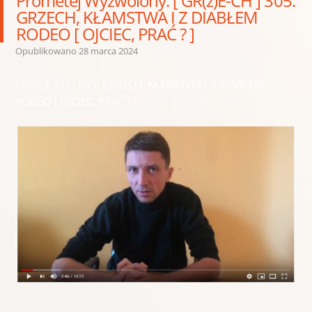
Prometej Wyzwolony: [ GR(z)E-CH ] 305.
GRZECH, KŁAMSTWA I Z DIABŁEM
RODEO [ OJCIEC, PRAĆ ? ]
Opublikowano
28 marca 2024
[ GR(z)E-CH ] 305. GRZECH, KŁAMSTWA I Z DIABŁEM
RODEO [ OJCIEC, PRAĆ ? ]