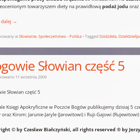
nieocenionym towarzyszem diety na prawidłową
podaż jodu
oraz
 dalej
→
ikowany w
Słowianie
,
Społeczeństwo - Polska
Tagged
Dzidzilela
,
Dzieldzielija
gowie Słowian część 5
ikowano
11 września 2009
ie Słowian część 5
ale Księgi Apokryficzne w Poczcie Bogów publikujemy dzisiaj 5
 oraz Kirom: Jarunie-Jaryle (Jarowitowi) i Ruji-Gajowi (Rujewitowi)
ight © by Czesław Białczyński,
all rights reserved ® by Jerz