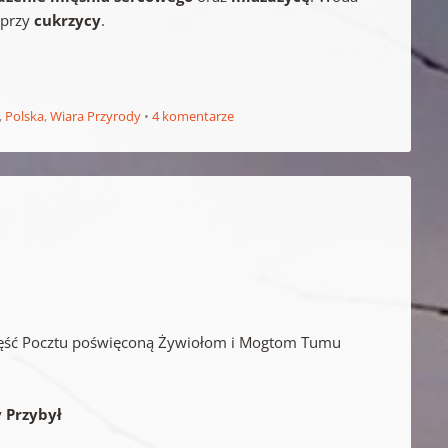
 przy
cukrzycy
.
,
Polska
,
Wiara Przyrody
4 komentarze
 część Pocztu poświęconą Żywiołom i Mogtom Tumu
y Przybył