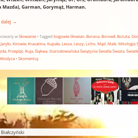
a Mazda), Garman, Gorymąż, Harman.
 dalej
→
ikowany w
Słowianie
Tagged
bogowie Słowian
,
Borana
,
Borowił
,
Boruta
,
Do
,
Jaryło
,
Kirowie
,
Krasatina
,
Kupała
,
Lesza
,
Leszy
,
Licho
,
Mąd
,
Maik
,
Mitologia 
goła
,
Przepląt
,
Ruja
,
Śląkwa
,
Starosłowiańska Świątynia Światła Świata
,
Świat
,
Wodyca
Skomentuj
pisu
iałczyński