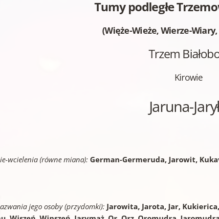
Tumy podległe Trzemow
(Więże-Wieże, Wierze-Wiary,
Trzem Białobo
Kirowie
Jaruna-Jary
ie-wcielenia (równe miana):
German-Germeruda, Jarowit, Kuka
azwania jego osoby (przydomki):
Jarowita, Jarota, Jar, Kukieric
u, Wiszeń, Winszeń, Jarymąż, Or, Orz, Oromudra, Jaromudr