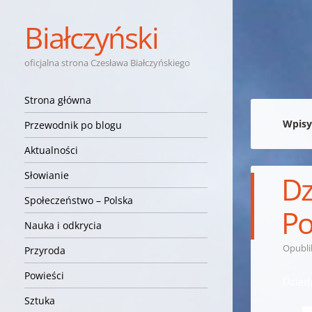
Białczyński
oficjalna strona Czesława Białczyńskiego
Nawigacja
Przejdź do treści
Strona główna
Wpisy
Przewodnik po blogu
Aktualności
Słowianie
Dz
Społeczeństwo – Polska
Po
Nauka i odkrycia
Opubl
Przyroda
Powieści
Dzied
Sztuka