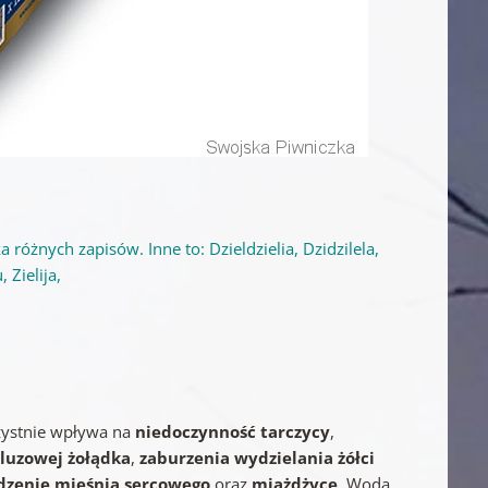
różnych zapisów. Inne to: Dzieldzielia, Dzidzilela,
 Zielija,
ystnie wpływa na
niedoczynność tarczycy
,
śluzowej żołądka
,
zaburzenia wydzielania żółci
dzenie mięśnia sercowego
oraz
miażdżycę
. Woda