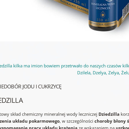
edzilla kilka ma imion bowiem przetrwało do naszych czasów kilka 
Dzilela, Dzelya, Zelya, Żelu,
IEDOBÓR JODU I CUKRZYCĘ
EDZILLA
towy skład chemiczny mineralnej wody leczniczej
Dziedzilla
korz
rzenia układu pokarmowego
, w szczególności
choroby błony 
wspomaganie pracy układu krążenia
ze wskazaniem na
uszko