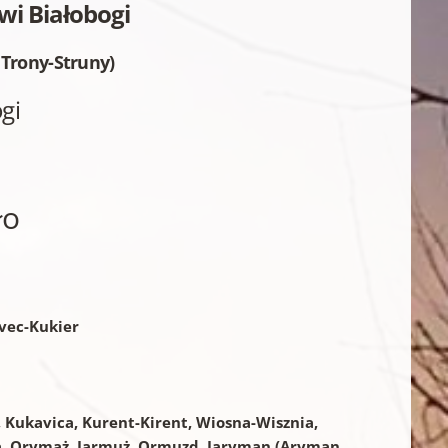
i Białobogi
 Trony-Struny)
gi
ło
vec-Kukier
a, Kukavica, Kurent-Kirent, Wiosna-Wisznia,
a, Orymąż, Jarmuż, Ormuzd, Jaryman (Aryman,