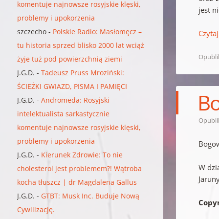
komentuje najnowsze rosyjskie klęski,
jest 
problemy i upokorzenia
szczecho
-
Polskie Radio: Masłomęcz –
Czytaj
tu historia sprzed blisko 2000 lat wciąż
Opubl
żyje tuż pod powierzchnią ziemi
J.G.D.
-
Tadeusz Pruss Mroziński:
ŚCIEŻKI GWIAZD, PISMA I PAMIĘCI
Bo
J.G.D.
-
Andromeda: Rosyjski
intelektualista sarkastycznie
Opubl
komentuje najnowsze rosyjskie klęski,
problemy i upokorzenia
Bogow
J.G.D.
-
Kierunek Zdrowie: To nie
W dzi
cholesterol jest problemem?! Wątroba
Jaruny
kocha tłuszcz | dr Magdalena Gallus
J.G.D.
-
GTBT: Musk Inc. Buduje Nową
Copyr
Cywilizację.