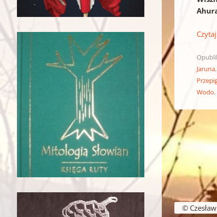
Ahur
Czytaj
Opubl
Jaruna
Przepi
Wodo
Nawigacja w
© Czesław B