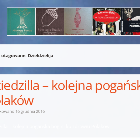
 otagowane:
Dzieldzielija
iedzilla – kolejna pogańs
laków
ikowano
16 grudnia 2016
zilla – kolejna pogańska bogini ku zdrowiu Polaków