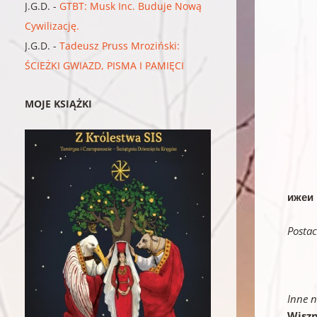
J.G.D.
-
GTBT: Musk Inc. Buduje Nową
Cywilizację.
J.G.D.
-
Tadeusz Pruss Mroziński:
ŚCIEŻKI GWIAZD, PISMA I PAMIĘCI
MOJE KSIĄŻKI
ижеи
Postac
Inne n
Wiszn