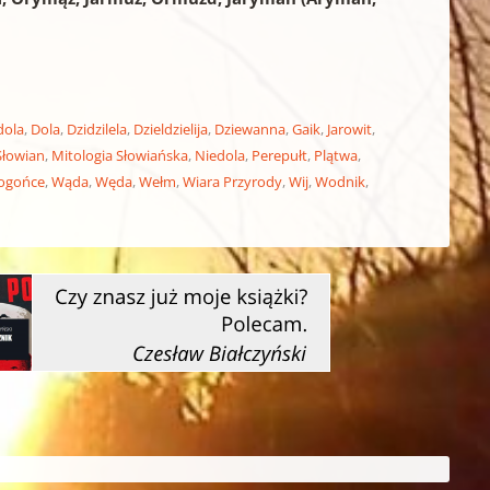
dola
,
Dola
,
Dzidzilela
,
Dzieldzielija
,
Dziewanna
,
Gaik
,
Jarowit
,
Słowian
,
Mitologia Słowiańska
,
Niedola
,
Perepułt
,
Plątwa
,
łogońce
,
Wąda
,
Węda
,
Wełm
,
Wiara Przyrody
,
Wij
,
Wodnik
,