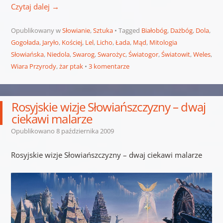
Czytaj dalej
→
Opublikowany w
Słowianie
,
Sztuka
Tagged
Białobóg
,
Dażbóg
,
Dola
,
Gogołada
,
Jaryło
,
Kościej
,
Lel
,
Licho
,
Łada
,
Mąd
,
Mitologia
Słowiańska
,
Niedola
,
Swarog
,
Swarożyc
,
Światogor
,
Światowit
,
Weles
,
Wiara Przyrody
,
żar ptak
3 komentarze
Rosyjskie wizje Słowiańszczyzny – dwaj
ciekawi malarze
Opublikowano
8 października 2009
Rosyjskie wizje Słowiańszczyzny – dwaj ciekawi malarze