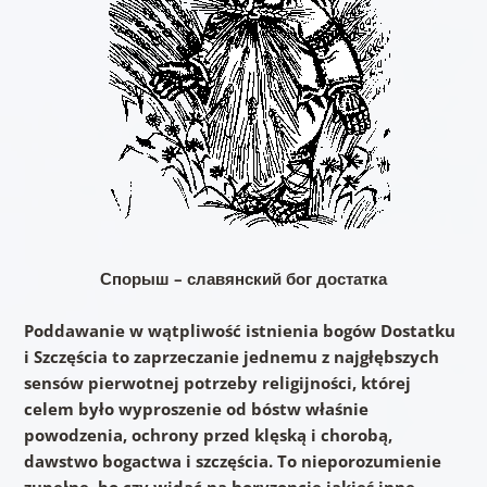
Спорыш – славянский бог достатка
Poddawanie w wątpliwość istnienia bogów Dostatku
i Szczęścia to zaprzeczanie jednemu z najgłębszych
sensów pierwotnej potrzeby religijności, której
celem było wyproszenie od bóstw właśnie
powodzenia, ochrony przed klęską i chorobą,
dawstwo bogactwa i szczęścia. To nieporozumienie
zupełne, bo czy widać na horyzoncie jakieś inne