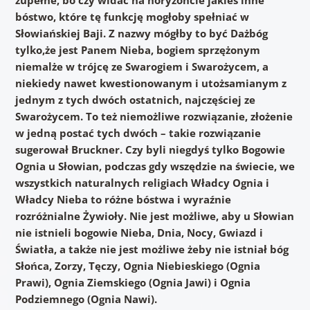
bóstwo, które tę funkcję mogłoby spełniać w
Słowiańskiej Baji. Z nazwy mógłby to być Dażbóg
tylko,że jest Panem Nieba, bogiem sprzężonym
niemalże w trójcę ze Swarogiem i Swarożycem, a
niekiedy nawet kwestionowanym i utożsamianym z
jednym z tych dwóch ostatnich, najczęściej ze
Swarożycem. To też niemożliwe rozwiązanie, złożenie
w jedną postać tych dwóch – takie rozwiązanie
sugerował Bruckner. Czy byli niegdyś tylko Bogowie
Ognia u Słowian, podczas gdy wszędzie na świecie, we
wszystkich naturalnych religiach Władcy Ognia i
Władcy Nieba to różne bóstwa i wyraźnie
rozróżnialne Żywioły. Nie jest możliwe, aby u Słowian
nie istnieli bogowie Nieba, Dnia, Nocy, Gwiazd i
Światła, a także nie jest możliwe żeby nie istniał bóg
Słońca, Zorzy, Tęczy, Ognia Niebieskiego (Ognia
Prawi), Ognia Ziemskiego (Ognia Jawi) i Ognia
Podziemnego (Ognia Nawi).