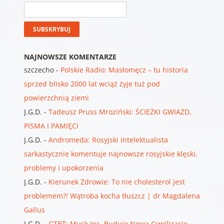
NAJNOWSZE KOMENTARZE
szczecho
-
Polskie Radio: Masłomęcz – tu historia
sprzed blisko 2000 lat wciąż żyje tuż pod
powierzchnią ziemi
J.G.D.
-
Tadeusz Pruss Mroziński: ŚCIEŻKI GWIAZD,
PISMA I PAMIĘCI
J.G.D.
-
Andromeda: Rosyjski intelektualista
sarkastycznie komentuje najnowsze rosyjskie klęski,
problemy i upokorzenia
J.G.D.
-
Kierunek Zdrowie: To nie cholesterol jest
problemem?! Wątroba kocha tłuszcz | dr Magdalena
Gallus
J.G.D.
-
GTBT: Musk Inc. Buduje Nową Cywilizację.