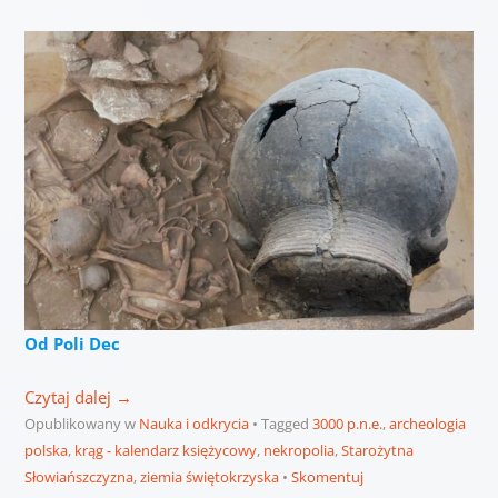
Od Poli Dec
Czytaj dalej
→
Opublikowany w
Nauka i odkrycia
Tagged
3000 p.n.e.
,
archeologia
polska
,
krąg - kalendarz księżycowy
,
nekropolia
,
Starożytna
Słowiańszczyzna
,
ziemia świętokrzyska
Skomentuj