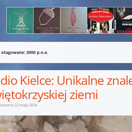
 otagowane:
3000 p.n.e.
dio Kielce: Unikalne znal
iętokrzyskiej ziemi
ikowano
22 maja 2026