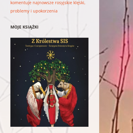
komentuje najnowsze rosyjskie klęski,
problemy i upokorzenia
MOJE KSIĄŻKI