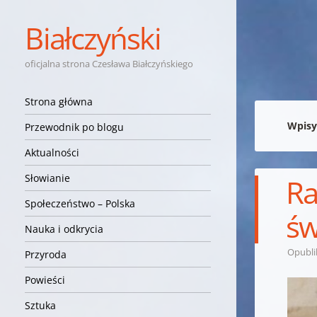
Białczyński
oficjalna strona Czesława Białczyńskiego
Nawigacja
Przejdź do treści
Strona główna
Wpisy
Przewodnik po blogu
Aktualności
Słowianie
Ra
Społeczeństwo – Polska
św
Nauka i odkrycia
Opubl
Przyroda
Powieści
Sztuka