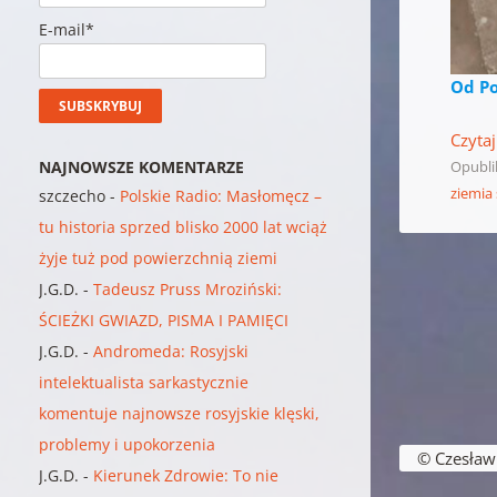
E-mail*
Od Po
Czytaj
NAJNOWSZE KOMENTARZE
Opubl
ziemia
szczecho
-
Polskie Radio: Masłomęcz –
tu historia sprzed blisko 2000 lat wciąż
żyje tuż pod powierzchnią ziemi
J.G.D.
-
Tadeusz Pruss Mroziński:
ŚCIEŻKI GWIAZD, PISMA I PAMIĘCI
J.G.D.
-
Andromeda: Rosyjski
intelektualista sarkastycznie
komentuje najnowsze rosyjskie klęski,
Nawigacja w
problemy i upokorzenia
© Czesław B
J.G.D.
-
Kierunek Zdrowie: To nie