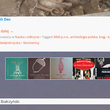
li Dec
 dalej
→
ikowany w
Nauka i odkrycia
Tagged
3000 p.n.e.
,
archeologia polska
,
krąg - 
 świętokrzyska
Skomentuj
pisu
iałczyński