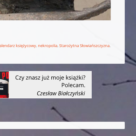
kalendarz księżycowy
,
nekropolia
,
Starożytna Słowiańszczyzna
,