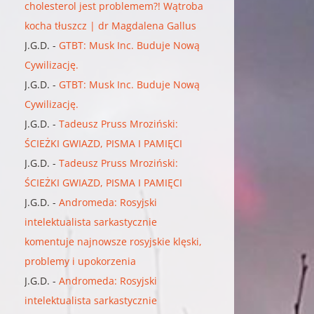
cholesterol jest problemem?! Wątroba
kocha tłuszcz | dr Magdalena Gallus
J.G.D.
-
GTBT: Musk Inc. Buduje Nową
Cywilizację.
J.G.D.
-
GTBT: Musk Inc. Buduje Nową
Cywilizację.
J.G.D.
-
Tadeusz Pruss Mroziński:
ŚCIEŻKI GWIAZD, PISMA I PAMIĘCI
J.G.D.
-
Tadeusz Pruss Mroziński:
ŚCIEŻKI GWIAZD, PISMA I PAMIĘCI
J.G.D.
-
Andromeda: Rosyjski
intelektualista sarkastycznie
komentuje najnowsze rosyjskie klęski,
problemy i upokorzenia
J.G.D.
-
Andromeda: Rosyjski
intelektualista sarkastycznie