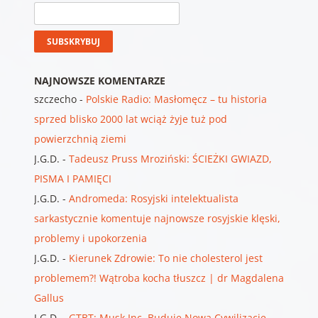
NAJNOWSZE KOMENTARZE
szczecho
-
Polskie Radio: Masłomęcz – tu historia
sprzed blisko 2000 lat wciąż żyje tuż pod
powierzchnią ziemi
J.G.D.
-
Tadeusz Pruss Mroziński: ŚCIEŻKI GWIAZD,
PISMA I PAMIĘCI
J.G.D.
-
Andromeda: Rosyjski intelektualista
sarkastycznie komentuje najnowsze rosyjskie klęski,
problemy i upokorzenia
J.G.D.
-
Kierunek Zdrowie: To nie cholesterol jest
problemem?! Wątroba kocha tłuszcz | dr Magdalena
Gallus
J.G.D.
-
GTBT: Musk Inc. Buduje Nową Cywilizację.