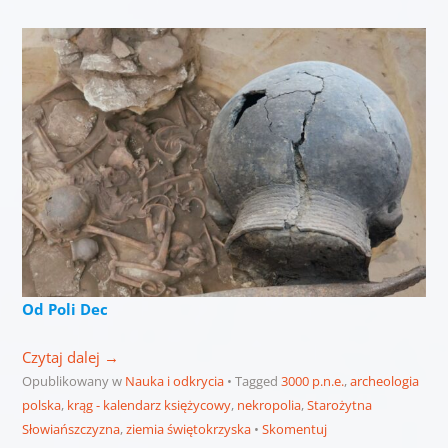
Od Poli Dec
Czytaj dalej
→
Opublikowany w
Nauka i odkrycia
Tagged
3000 p.n.e.
,
archeologia
polska
,
krąg - kalendarz księżycowy
,
nekropolia
,
Starożytna
Słowiańszczyzna
,
ziemia świętokrzyska
Skomentuj