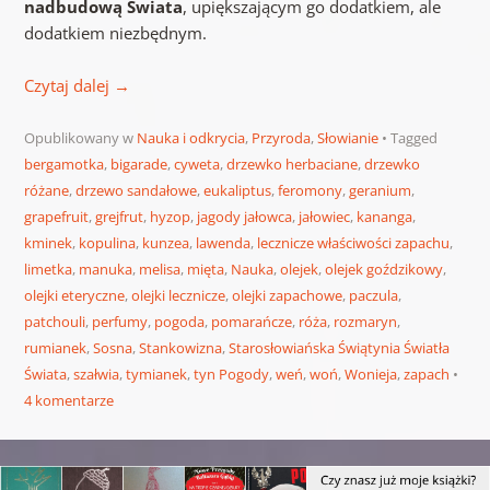
nadbudową Świata
, upiększającym go dodatkiem, ale
dodatkiem niezbędnym.
Czytaj dalej
→
Opublikowany w
Nauka i odkrycia
,
Przyroda
,
Słowianie
Tagged
bergamotka
,
bigarade
,
cyweta
,
drzewko herbaciane
,
drzewko
różane
,
drzewo sandałowe
,
eukaliptus
,
feromony
,
geranium
,
grapefruit
,
grejfrut
,
hyzop
,
jagody jałowca
,
jałowiec
,
kananga
,
kminek
,
kopulina
,
kunzea
,
lawenda
,
lecznicze właściwości zapachu
,
limetka
,
manuka
,
melisa
,
mięta
,
Nauka
,
olejek
,
olejek goździkowy
,
olejki eteryczne
,
olejki lecznicze
,
olejki zapachowe
,
paczula
,
patchouli
,
perfumy
,
pogoda
,
pomarańcze
,
róża
,
rozmaryn
,
rumianek
,
Sosna
,
Stankowizna
,
Starosłowiańska Świątynia Światła
Świata
,
szałwia
,
tymianek
,
tyn Pogody
,
weń
,
woń
,
Wonieja
,
zapach
4 komentarze