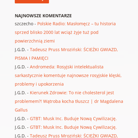
NAJNOWSZE KOMENTARZE
szczecho
-
Polskie Radio: Masłomęcz – tu historia
sprzed blisko 2000 lat wciąż żyje tuż pod
powierzchnią ziemi
J.G.D.
-
Tadeusz Pruss Mroziński: ŚCIEŻKI GWIAZD,
PISMA I PAMIĘCI
J.G.D.
-
Andromeda: Rosyjski intelektualista
sarkastycznie komentuje najnowsze rosyjskie klęski,
problemy i upokorzenia
J.G.D.
-
Kierunek Zdrowie: To nie cholesterol jest
problemem?! Wątroba kocha tłuszcz | dr Magdalena
Gallus
J.G.D.
-
GTBT: Musk Inc. Buduje Nową Cywilizację.
J.G.D.
-
GTBT: Musk Inc. Buduje Nową Cywilizację.
J.G.D.
-
Tadeusz Pruss Mroziński: ŚCIEŻKI GWIAZD,