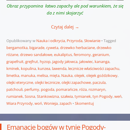
Obraz przypomina łatwo zapachy ale pod warunkiem, że się
da z nimi skojarzyć
Czytaj dalej
→
Opublikowany w
Nauka i odkrycia
,
Przyroda
,
Słowianie
Tagged
bergamotka
,
bigarade
,
cyweta
,
drzewko herbaciane
,
drzewko
różane
,
drzewo sandałowe
,
eukaliptus
,
feromony
,
geranium
,
grapefruit
,
grejfrut
,
hyzop
,
jagody jałowca
,
jałowiec
,
kananga
,
kminek
,
kopulina
,
kunzea
,
lawenda
,
lecznicze właściwości zapachu
,
limetka
,
manuka
,
melisa
,
mięta
,
Nauka
,
olejek
,
olejek goździkowy
,
olejki eteryczne
,
olejki lecznicze
,
olejki zapachowe
,
paczula
,
patchouli
,
perfumy
,
pogoda
,
pomarańcze
,
róża
,
rozmaryn
,
rumianek
,
Sosna
,
Stankowizna
,
szałwia
,
tymianek
,
tyn Pogody
,
weń
,
Wiara Przyrody
,
woń
,
Wonieja
,
zapach
Skomentuj
Emanacje bogów w tynie Pogody-