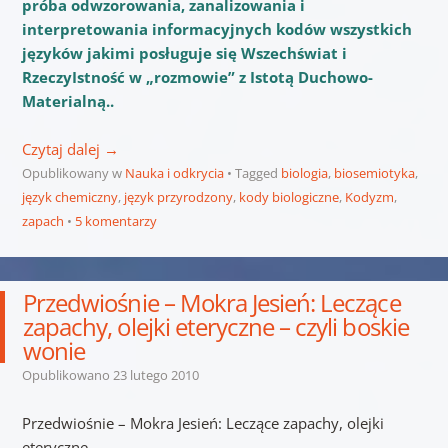
próba odwzorowania, zanalizowania i
interpretowania informacyjnych kodów wszystkich
języków jakimi posługuje się Wszechświat i
RzeczyIstność w „rozmowie” z Istotą Duchowo-
Materialną..
Czytaj dalej
→
Opublikowany w
Nauka i odkrycia
Tagged
biologia
,
biosemiotyka
,
język chemiczny
,
język przyrodzony
,
kody biologiczne
,
Kodyzm
,
zapach
5 komentarzy
Przedwiośnie – Mokra Jesień: Leczące
zapachy, olejki eteryczne – czyli boskie
wonie
Opublikowano
23 lutego 2010
Przedwiośnie – Mokra Jesień: Leczące zapachy, olejki
eteryczne